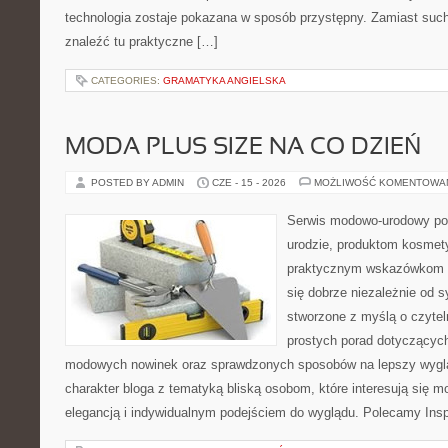
technologia zostaje pokazana w sposób przystępny. Zamiast suche
znaleźć tu praktyczne […]
CATEGORIES:
GRAMATYKA ANGIELSKA
MODA PLUS SIZE NA CO DZIEŃ
POSTED BY ADMIN
CZE - 15 - 2026
MOŻLIWOŚĆ KOMENTOWA
Serwis modowo-urodowy po
urodzie, produktom kosmet
praktycznym wskazówkom d
się dobrze niezależnie od s
stworzone z myślą o czytel
prostych porad dotyczących s
modowych nowinek oraz sprawdzonych sposobów na lepszy wygląd
charakter bloga z tematyką bliską osobom, które interesują się m
elegancją i indywidualnym podejściem do wyglądu. Polecamy Inspi