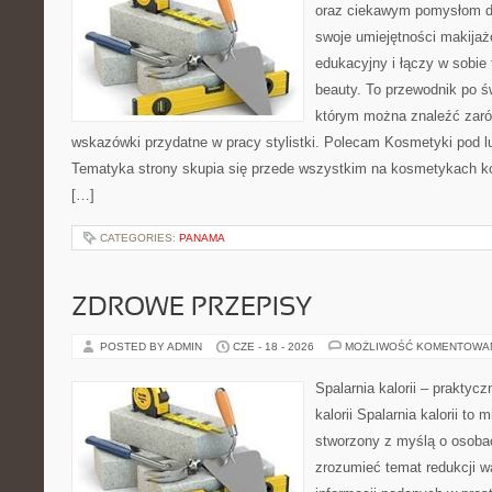
oraz ciekawym pomysłom dl
swoje umiejętności makijaż
edukacyjny i łączy w sobie
beauty. To przewodnik po 
którym można znaleźć zarów
wskazówki przydatne w pracy stylistki. Polecam Kosmetyki pod lup
Tematyka strony skupia się przede wszystkim na kosmetykach ko
[…]
CATEGORIES:
PANAMA
ZDROWE PRZEPISY
POSTED BY ADMIN
CZE - 18 - 2026
MOŻLIWOŚĆ KOMENTOWA
Spalarnia kalorii – praktyc
kalorii Spalarnia kalorii to 
stworzony z myślą o osobac
zrozumieć temat redukcji w