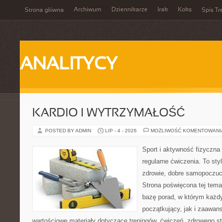
Archiwum
Dziennikarze
Irak
Koks
Strona główna
Spis Tr
ANALITYCY
KARDIO I WYTRZYMAŁOŚĆ
POSTED BY ADMIN
LIP - 4 - 2026
MOŻLIWOŚĆ KOMENTOWAN
Sport i aktywność fizyczna 
regularne ćwiczenia. To sty
zdrowie, dobre samopoczuci
Strona poświęcona tej tem
bazę porad, w którym każdy
początkujący, jak i zaawa
wartościowe materiały dotyczące treningów, ćwiczeń, zdrowego st