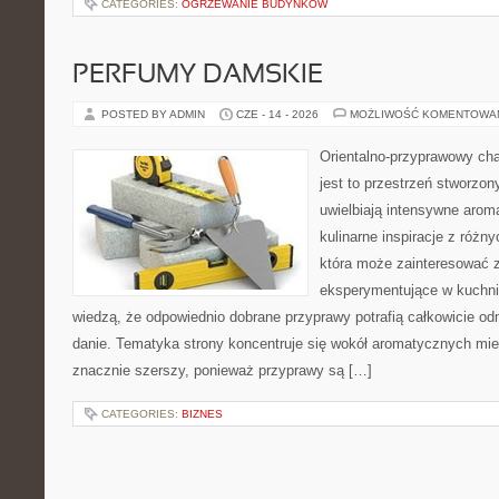
CATEGORIES:
OGRZEWANIE BUDYNKÓW
PERFUMY DAMSKIE
POSTED BY ADMIN
CZE - 14 - 2026
MOŻLIWOŚĆ KOMENTOWA
Orientalno-przyprawowy char
jest to przestrzeń stworzon
uwielbiają intensywne aroma
kulinarne inspiracje z różny
która może zainteresować 
eksperymentujące w kuchni,
wiedzą, że odpowiednio dobrane przyprawy potrafią całkowicie od
danie. Tematyka strony koncentruje się wokół aromatycznych miesz
znacznie szerszy, ponieważ przyprawy są […]
CATEGORIES:
BIZNES