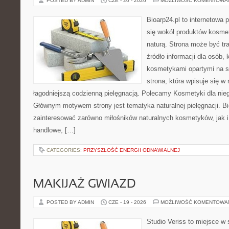
POSTED BY ADMIN
CZE - 20 - 2026
MOŻLIWOŚĆ KOMENTOWA
Bioarp24.pl to internetowa 
się wokół produktów kosme
naturą. Strona może być tr
źródło informacji dla osób, k
kosmetykami opartymi na sk
strona, która wpisuje się w
łagodniejszą codzienną pielęgnacją. Polecamy Kosmetyki dla nieg
Głównym motywem strony jest tematyka naturalnej pielęgnacji. B
zainteresować zarówno miłośników naturalnych kosmetyków, jak i
handlowe, […]
CATEGORIES:
PRZYSZŁOŚĆ ENERGII ODNAWIALNEJ
MAKIJAŻ GWIAZD
POSTED BY ADMIN
CZE - 19 - 2026
MOŻLIWOŚĆ KOMENTOWA
Studio Veriss to miejsce w