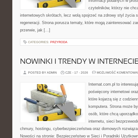
informacji podanych w pros
czytelników, którzy nie chc
internetowych skrótach, lecz wolą spojrzeć na zdrowy styl życia 
regeneracji. Strona porusza tematy, które mogą zainteresować z
przerwie, jak […]
CATEGORIES:
PRZYRODA
NOWINKI I TRENDY W INTERNECI
POSTED BY ADMIN
CZE - 17 - 2026
MOŻLIWOŚĆ KOMENTOWA
Internat.com.pl to interesu
poświęcony internetowi or
które kojarzą się z codzie
komputera. Strona może b
osób, które chcą uporządk
internetu, sieci bezprzewo
chmury, hostingu, cyberbezpieczeństwa oraz domowych rozwiąza
Nowości na stronie: Bezpieczeństwo w Sieci i Poradniki Użytkown