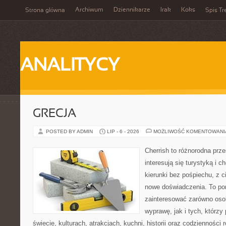
Archiwum
Dziennikarze
Irak
Koks
Strona główna
Spis Tr
ANALITYCY
GRECJA
POSTED BY ADMIN
LIP - 6 - 2026
MOŻLIWOŚĆ KOMENTOWAN
Cherrish to różnorodna prze
interesują się turystyką i
kierunki bez pośpiechu, z c
nowe doświadczenia. To por
zainteresować zarówno oso
wyprawę, jak i tych, którzy 
świecie, kulturach, atrakcjach, kuchni, historii oraz codzienności