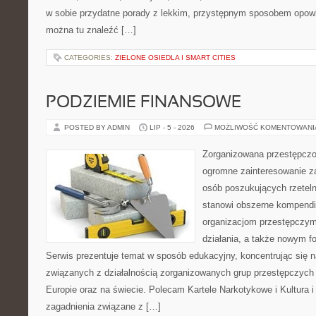
w sobie przydatne porady z lekkim, przystępnym sposobem opowi
można tu znaleźć […]
CATEGORIES:
ZIELONE OSIEDLA I SMART CITIES
PODZIEMIE FINANSOWE
POSTED BY ADMIN
LIP - 5 - 2026
MOŻLIWOŚĆ KOMENTOWAN
Zorganizowana przestępczoś
ogromne zainteresowanie za
osób poszukujących rzeteln
stanowi obszerne kompendi
organizacjom przestępczym
działania, a także nowym f
Serwis prezentuje temat w sposób edukacyjny, koncentrując się na
związanych z działalnością zorganizowanych grup przestępczych 
Europie oraz na świecie. Polecam Kartele Narkotykowe i Kultura i 
zagadnienia związane z […]