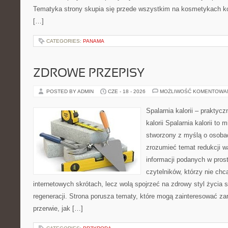
Tematyka strony skupia się przede wszystkim na kosmetykach ko
[…]
CATEGORIES:
PANAMA
ZDROWE PRZEPISY
POSTED BY ADMIN
CZE - 18 - 2026
MOŻLIWOŚĆ KOMENTOWA
Spalarnia kalorii – praktyc
kalorii Spalarnia kalorii to 
stworzony z myślą o osobac
zrozumieć temat redukcji w
informacji podanych w pros
czytelników, którzy nie chc
internetowych skrótach, lecz wolą spojrzeć na zdrowy styl życia 
regeneracji. Strona porusza tematy, które mogą zainteresować z
przerwie, jak […]