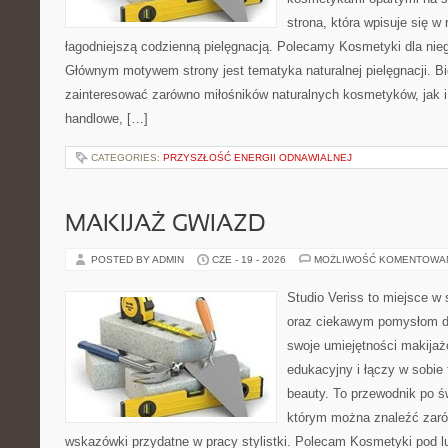
strona, która wpisuje się w
łagodniejszą codzienną pielęgnacją. Polecamy Kosmetyki dla nieg
Głównym motywem strony jest tematyka naturalnej pielęgnacji. B
zainteresować zarówno miłośników naturalnych kosmetyków, jak i
handlowe, […]
CATEGORIES:
PRZYSZŁOŚĆ ENERGII ODNAWIALNEJ
MAKIJAŻ GWIAZD
POSTED BY ADMIN
CZE - 19 - 2026
MOŻLIWOŚĆ KOMENTOWA
Studio Veriss to miejsce w
oraz ciekawym pomysłom dl
swoje umiejętności makijaż
edukacyjny i łączy w sobie
beauty. To przewodnik po 
którym można znaleźć zarów
wskazówki przydatne w pracy stylistki. Polecam Kosmetyki pod lup