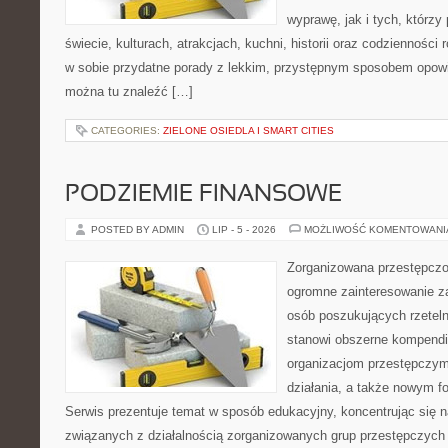
wyprawę, jak i tych, którzy 
świecie, kulturach, atrakcjach, kuchni, historii oraz codzienności
w sobie przydatne porady z lekkim, przystępnym sposobem opowi
można tu znaleźć […]
CATEGORIES:
ZIELONE OSIEDLA I SMART CITIES
PODZIEMIE FINANSOWE
POSTED BY ADMIN
LIP - 5 - 2026
MOŻLIWOŚĆ KOMENTOWAN
Zorganizowana przestępczoś
ogromne zainteresowanie za
osób poszukujących rzeteln
stanowi obszerne kompendi
organizacjom przestępczym
działania, a także nowym f
Serwis prezentuje temat w sposób edukacyjny, koncentrując się na
związanych z działalnością zorganizowanych grup przestępczych 