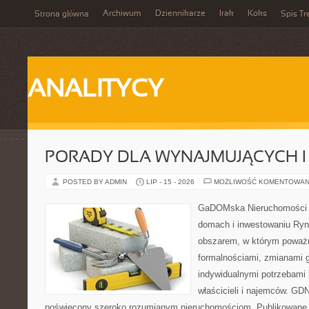
Archiwum
Dziennikarze
Irak
Koks
Strona główna
Spis Tr
ANALITYCY
PORADY DLA WYNAJMUJĄCYCH 
POSTED BY ADMIN
LIP - 15 - 2026
MOŻLIWOŚĆ KOMENTOWAN
GaDOMska Nieruchomości –
domach i inwestowaniu Ryn
obszarem, w którym poważn
formalnościami, zmianami 
indywidualnymi potrzebami 
właścicieli i najemców. GD
poświęcony szeroko rozumianym nieruchomościom. Publikowane 