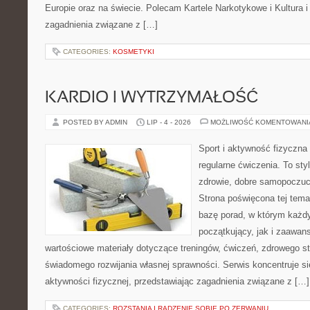
Europie oraz na świecie. Polecam Kartele Narkotykowe i Kultura i 
zagadnienia związane z […]
CATEGORIES:
KOSMETYKI
KARDIO I WYTRZYMAŁOŚĆ
POSTED BY ADMIN
LIP - 4 - 2026
MOŻLIWOŚĆ KOMENTOWAN
Sport i aktywność fizyczna 
regularne ćwiczenia. To sty
zdrowie, dobre samopoczuci
Strona poświęcona tej tem
bazę porad, w którym każdy
początkujący, jak i zaawa
wartościowe materiały dotyczące treningów, ćwiczeń, zdrowego st
świadomego rozwijania własnej sprawności. Serwis koncentruje s
aktywności fizycznej, przedstawiając zagadnienia związane z […]
CATEGORIES:
ROZSTANIA I RADZENIE SOBIE PO ZERWANIU