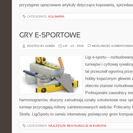
przystępnie opracowane artykuły dotyczące kupowania, sprzeda
CATEGORIES:
KULINARIA
GRY E-SPORTOWE
POSTED BY ADMIN
LIP - 13 - 2026
MOŻLIWOŚĆ KOMENTOWAN
Ligi e-sportu – rozbudowany
turniejów i cyfrowej rywaliz
lat przeszedł ogromną prze
hobby kojarzonym głównie
obecnie stanowi rozbudowan
Profesjonalni zawodnicy tr
harmonogramów, drużyny zatrudniają sztaby szkoleniowe oraz spe
turnieje przyciągają miliony zainteresowanych widzów. Polecamy P
Strefa. LigiSportu to serwis internetowy poświęcony grom kompu
CATEGORIES:
NAJLEPSZE RESTAURACJE W EUROPIE