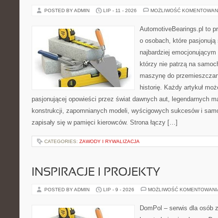
POSTED BY ADMIN
LIP - 11 - 2026
MOŻLIWOŚĆ KOMENTOWAN
AutomotiveBearings.pl to p
o osobach, które pasjonują 
najbardziej emocjonującym 
którzy nie patrzą na samoc
maszynę do przemieszczani
historię. Każdy artykuł mo
pasjonującej opowieści przez świat dawnych aut, legendarnych 
konstrukcji, zapomnianych modeli, wyścigowych sukcesów i samo
zapisały się w pamięci kierowców. Strona łączy […]
CATEGORIES:
ZAWODY I RYWALIZACJA
INSPIRACJE I PROJEKTY
POSTED BY ADMIN
LIP - 9 - 2026
MOŻLIWOŚĆ KOMENTOWAN
DomPol – serwis dla osób 