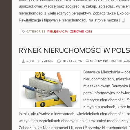
uporządkować wiedzę oraz spojrzeć na zakup, sprzedaż, wynajem
nieruchomości z wielu różnych perspektyw. Zobacz także Ekologi
Rewitalizacja i flipowanie nieruchomości. Na stronie można […]
CATEGORIES:
PIELĘGNACJA I ZDROWIE KONI
RYNEK NIERUCHOMOŚCI W POL
POSTED BY ADMIN
LIP - 14 - 2026
MOŻLIWOŚĆ KOMENTOWAN
Borawska Mieszkania – ob
nieruchomościach, mieszka
mieszkaniowym Borawska Mi
portal informacyjny poświę
tematyce nieruchomości. S
z myślą o osobach, które i
lokalu, ale również o inwestorach, właścicielach nieruchomości, 
wszystkich czytelnikach chcących lepiej zrozumieć mechanizmy 
Zobacz także Nieruchomości i Kupno i Sprzedaż Nieruchomości.