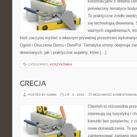
konstrukcjami z drewna Dom
poświęcony tematyce budyn
To praktyczne źródło wiedzy
się technologią drewnianą. 
ważnych zagadnieniach, któ
ktoś zaczyna myśleć o własnym prywatnej przestrzeni wykonan
Ogród i Otoczenie Domu i DomPol. Tematyka strony obejmuje z
drewnianych, jak i praktyczne aspekty, które […]
CATEGORIES:
KOSZYKÓWKA
GRECJA
POSTED BY ADMIN
LIP - 6 - 2026
MOŻLIWOŚĆ KOMENTOWAN
Cherrish to różnorodna prze
interesują się turystyką i
kierunki bez pośpiechu, z c
nowe doświadczenia. To por
zainteresować zarówno oso