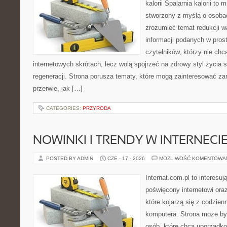
kalorii Spalarnia kalorii to 
stworzony z myślą o osobac
zrozumieć temat redukcji w
informacji podanych w pros
czytelników, którzy nie chc
internetowych skrótach, lecz wolą spojrzeć na zdrowy styl życia 
regeneracji. Strona porusza tematy, które mogą zainteresować z
przerwie, jak […]
CATEGORIES:
PRZYRODA
NOWINKI I TRENDY W INTERNECI
POSTED BY ADMIN
CZE - 17 - 2026
MOŻLIWOŚĆ KOMENTOWA
Internat.com.pl to interesu
poświęcony internetowi or
które kojarzą się z codzie
komputera. Strona może b
osób, które chcą uporządk