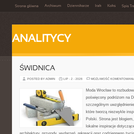
Archiwum
Dziennikarze
Irak
Koks
Strona główna
Spis Tr
ANALITYCY
ŚWIDNICA
POSTED BY ADMIN
LIP - 2 - 2026
MOŻLIWOŚĆ KOMENTOWAN
Moda Wrocław to rozbudowa
poświęcony podróżom na D
szczególnym uwzględnienie
które tworzą niezwykle insp
Polski. Strona jest blogie
lokalne inspiracje dotyczące
architektury, przyrody, wydarzeń, rekreacji oraz codziennego życ