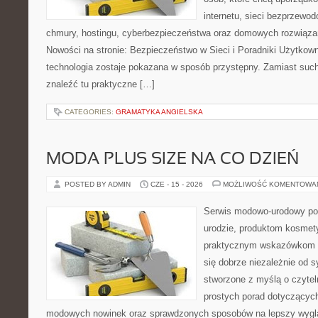
internetu, sieci bezprzewo
chmury, hostingu, cyberbezpieczeństwa oraz domowych rozwiąza
Nowości na stronie: Bezpieczeństwo w Sieci i Poradniki Użytkown
technologia zostaje pokazana w sposób przystępny. Zamiast suche
znaleźć tu praktyczne […]
CATEGORIES:
GRAMATYKA ANGIELSKA
MODA PLUS SIZE NA CO DZIEŃ
POSTED BY ADMIN
CZE - 15 - 2026
MOŻLIWOŚĆ KOMENTOWA
Serwis modowo-urodowy po
urodzie, produktom kosmet
praktycznym wskazówkom d
się dobrze niezależnie od s
stworzone z myślą o czytel
prostych porad dotyczących s
modowych nowinek oraz sprawdzonych sposobów na lepszy wygląd