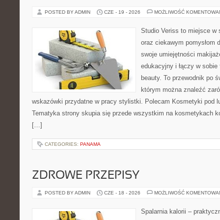
POSTED BY ADMIN
CZE - 19 - 2026
MOŻLIWOŚĆ KOMENTOWA
Studio Veriss to miejsce w
oraz ciekawym pomysłom dl
swoje umiejętności makijaż
edukacyjny i łączy w sobie
beauty. To przewodnik po 
którym można znaleźć zarów
wskazówki przydatne w pracy stylistki. Polecam Kosmetyki pod lup
Tematyka strony skupia się przede wszystkim na kosmetykach ko
[…]
CATEGORIES:
PANAMA
ZDROWE PRZEPISY
POSTED BY ADMIN
CZE - 18 - 2026
MOŻLIWOŚĆ KOMENTOWA
Spalarnia kalorii – praktyc