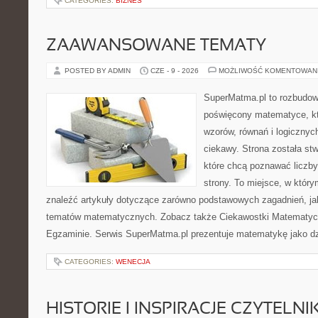
CATEGORIES:
BIZNES
ZAAWANSOWANE TEMATY
POSTED BY ADMIN
CZE - 9 - 2026
MOŻLIWOŚĆ KOMENTOWAN
SuperMatma.pl to rozbudow
poświęcony matematyce, któ
wzorów, równań i logicznyc
ciekawy. Strona została st
które chcą poznawać liczby 
strony. To miejsce, w któr
znaleźć artykuły dotyczące zarówno podstawowych zagadnień, ja
tematów matematycznych. Zobacz także Ciekawostki Matematyc
Egzaminie. Serwis SuperMatma.pl prezentuje matematykę jako dzi
CATEGORIES:
WENECJA
HISTORIE I INSPIRACJE CZYTELN