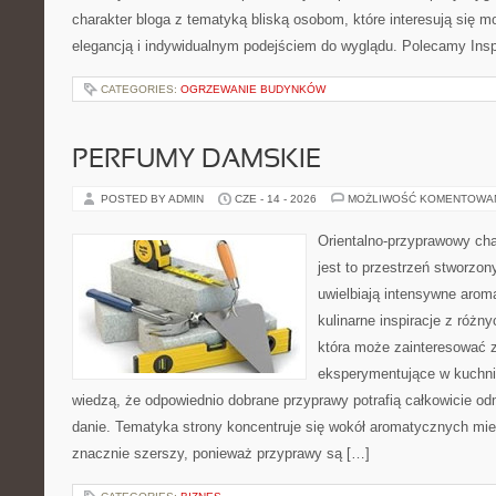
charakter bloga z tematyką bliską osobom, które interesują się m
elegancją i indywidualnym podejściem do wyglądu. Polecamy Inspi
CATEGORIES:
OGRZEWANIE BUDYNKÓW
PERFUMY DAMSKIE
POSTED BY ADMIN
CZE - 14 - 2026
MOŻLIWOŚĆ KOMENTOWA
Orientalno-przyprawowy char
jest to przestrzeń stworzon
uwielbiają intensywne aroma
kulinarne inspiracje z różny
która może zainteresować 
eksperymentujące w kuchni,
wiedzą, że odpowiednio dobrane przyprawy potrafią całkowicie od
danie. Tematyka strony koncentruje się wokół aromatycznych miesz
znacznie szerszy, ponieważ przyprawy są […]