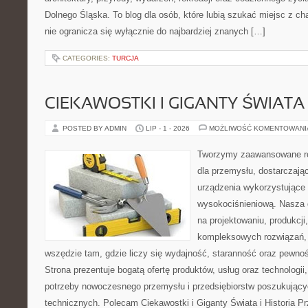
Dolnego Śląska. To blog dla osób, które lubią szukać miejsc z 
nie ogranicza się wyłącznie do najbardziej znanych […]
CATEGORIES:
TURCJA
CIEKAWOSTKI I GIGANTY ŚWIATA
POSTED BY ADMIN
LIP - 1 - 2026
MOŻLIWOŚĆ KOMENTOWAN
Tworzymy zaawansowane ro
dla przemysłu, dostarczaj
urządzenia wykorzystujące 
wysokociśnieniową. Nasza d
na projektowaniu, produkcji
kompleksowych rozwiązań, 
wszędzie tam, gdzie liczy się wydajność, staranność oraz pewn
Strona prezentuje bogatą ofertę produktów, usług oraz technologii
potrzeby nowoczesnego przemysłu i przedsiębiorstw poszukując
technicznych. Polecam Ciekawostki i Giganty Świata i Historia P