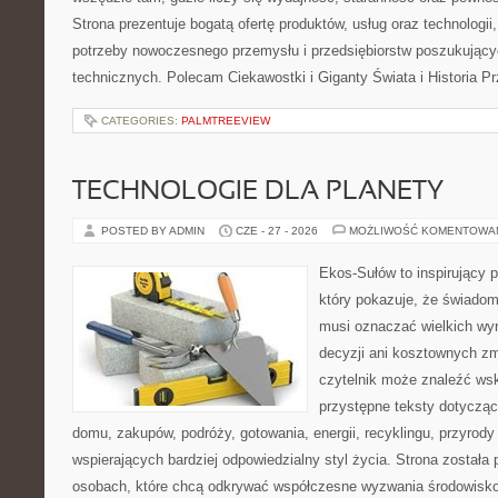
Strona prezentuje bogatą ofertę produktów, usług oraz technologii
potrzeby nowoczesnego przemysłu i przedsiębiorstw poszukując
technicznych. Polecam Ciekawostki i Giganty Świata i Historia P
CATEGORIES:
PALMTREEVIEW
TECHNOLOGIE DLA PLANETY
POSTED BY ADMIN
CZE - 27 - 2026
MOŻLIWOŚĆ KOMENTOWA
Ekos-Sułów to inspirujący p
który pokazuje, że świadom
musi oznaczać wielkich wy
decyzji ani kosztownych zm
czytelnik może znaleźć wsk
przystępne teksty dotyczą
domu, zakupów, podróży, gotowania, energii, recyklingu, przyrod
wspierających bardziej odpowiedzialny styl życia. Strona została
osobach, które chcą odkrywać współczesne wyzwania środowisko