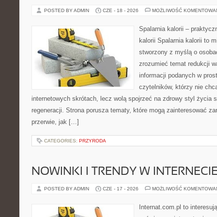
POSTED BY ADMIN
CZE - 18 - 2026
MOŻLIWOŚĆ KOMENTOWA
Spalarnia kalorii – praktyc
kalorii Spalarnia kalorii to 
stworzony z myślą o osobac
zrozumieć temat redukcji w
informacji podanych w pros
czytelników, którzy nie chc
internetowych skrótach, lecz wolą spojrzeć na zdrowy styl życia 
regeneracji. Strona porusza tematy, które mogą zainteresować z
przerwie, jak […]
CATEGORIES:
PRZYRODA
NOWINKI I TRENDY W INTERNECI
POSTED BY ADMIN
CZE - 17 - 2026
MOŻLIWOŚĆ KOMENTOWA
Internat.com.pl to interesu