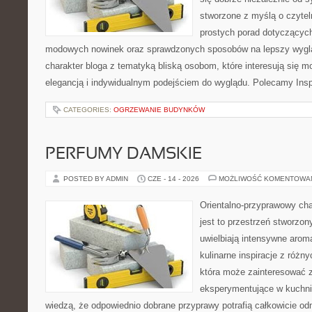
stworzone z myślą o czytel
prostych porad dotyczących s
modowych nowinek oraz sprawdzonych sposobów na lepszy wygląd
charakter bloga z tematyką bliską osobom, które interesują się m
elegancją i indywidualnym podejściem do wyglądu. Polecamy Inspi
CATEGORIES:
OGRZEWANIE BUDYNKÓW
PERFUMY DAMSKIE
POSTED BY ADMIN
CZE - 14 - 2026
MOŻLIWOŚĆ KOMENTOWA
Orientalno-przyprawowy char
jest to przestrzeń stworzon
uwielbiają intensywne aroma
kulinarne inspiracje z różny
która może zainteresować 
eksperymentujące w kuchni,
wiedzą, że odpowiednio dobrane przyprawy potrafią całkowicie od