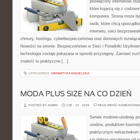
poświęcony internetowi or
które kojarzą się z codzie
komputera. Strona może b
osób, które chcą uporządk
internetu, sieci bezprzewo
chmury, hostingu, cyberbezpieczeństwa oraz domowych rozwiąza
Nowości na stronie: Bezpieczeństwo w Sieci i Poradniki Użytkown
technologia zostaje pokazana w sposób przystępny. Zamiast suche
znaleźć tu praktyczne […]
CATEGORIES:
GRAMATYKA ANGIELSKA
MODA PLUS SIZE NA CO DZIEŃ
POSTED BY ADMIN
CZE - 15 - 2026
MOŻLIWOŚĆ KOMENTOWA
Serwis modowo-urodowy po
urodzie, produktom kosmet
praktycznym wskazówkom d
się dobrze niezależnie od s