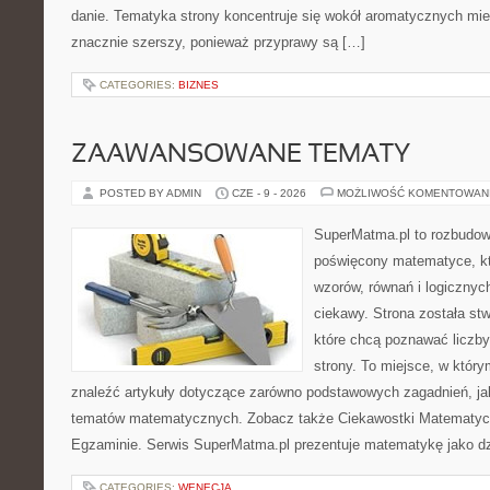
danie. Tematyka strony koncentruje się wokół aromatycznych miesz
znacznie szerszy, ponieważ przyprawy są […]
CATEGORIES:
BIZNES
ZAAWANSOWANE TEMATY
POSTED BY ADMIN
CZE - 9 - 2026
MOŻLIWOŚĆ KOMENTOWAN
SuperMatma.pl to rozbudow
poświęcony matematyce, któ
wzorów, równań i logicznyc
ciekawy. Strona została st
które chcą poznawać liczby 
strony. To miejsce, w któr
znaleźć artykuły dotyczące zarówno podstawowych zagadnień, ja
tematów matematycznych. Zobacz także Ciekawostki Matematyc
Egzaminie. Serwis SuperMatma.pl prezentuje matematykę jako dzi
CATEGORIES:
WENECJA