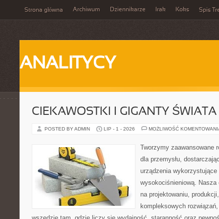
Archiwum
Dziennikarze
Irak
Koks
Strona główna
Spis Tr
ANALITYCY
CIEKAWOSTKI I GIGANTY ŚWIATA
POSTED BY ADMIN
LIP - 1 - 2026
MOŻLIWOŚĆ KOMENTOWAN
Tworzymy zaawansowane ro
dla przemysłu, dostarczaj
urządzenia wykorzystujące 
wysokociśnieniową. Nasza d
na projektowaniu, produkcji
kompleksowych rozwiązań, 
wszędzie tam, gdzie liczy się wydajność, staranność oraz pewn