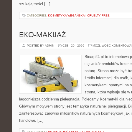
szukają treści […]
CATEGORIES:
KOSMETYKA WEGAŃSKA I CRUELTY FREE
EKO-MAKIJAŻ
POSTED BY ADMIN
CZE - 20 - 2026
MOŻLIWOŚĆ KOMENTOWA
Bioarp24.pl to internetowa 
się wokół produktów kosme
naturą. Strona może być tr
źródło informacji dla osób, k
kosmetykami opartymi na sk
strona, która wpisuje się w
łagodniejszą codzienną pielęgnacją. Polecamy Kosmetyki dla nieg
Głównym motywem strony jest tematyka naturalnej pielęgnacji. B
zainteresować zarówno miłośników naturalnych kosmetyków, jak i
handlowe, […]
CATEGORIES:
PRZYSZŁOŚĆ ENERGII ODNAWIALNEJ