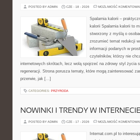
POSTED BY ADMIN
CZE - 18 - 2026
MOŻLIWOŚĆ KOMENTOWA
Spalarnia kalorii – praktyc
kalorii Spalarnia kalorii to 
stworzony z myślą o osobac
zrozumieć temat redukcji w
informacji podanych w pros
czytelników, którzy nie chc
internetowych skrótach, lecz wolą spojrzeć na zdrowy styl życia 
regeneracji. Strona porusza tematy, które mogą zainteresować z
przerwie, jak […]
CATEGORIES:
PRZYRODA
NOWINKI I TRENDY W INTERNECI
POSTED BY ADMIN
CZE - 17 - 2026
MOŻLIWOŚĆ KOMENTOWA
Internat.com.pl to interesu