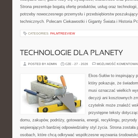
Strona prezentuje bogatą ofertę produktów, usług oraz technologii
potrzeby nowoczesnego przemysłu i przedsiębiorstw poszukując
technicznych. Polecam Ciekawostki i Giganty Świata i Historia P
CATEGORIES:
PALMTREEVIEW
TECHNOLOGIE DLA PLANETY
POSTED BY ADMIN
CZE - 27 - 2026
MOŻLIWOŚĆ KOMENTOWA
Ekos-Sułów to inspirujący p
który pokazuje, że świadom
musi oznaczać wielkich wy
decyzji ani kosztownych zm
czytelnik może znaleźć wsk
przystępne teksty dotyczą
domu, zakupów, podróży, gotowania, energii, recyklingu, przyrod
wspierających bardziej odpowiedzialny styl życia. Strona została
osobach, które chcą odkrywać współczesne wyzwania środowisko