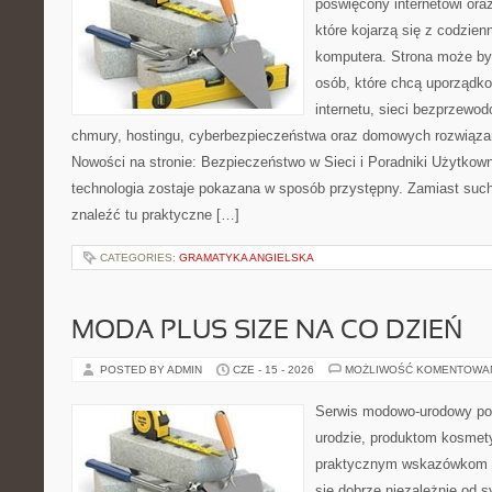
poświęcony internetowi or
które kojarzą się z codzie
komputera. Strona może b
osób, które chcą uporządk
internetu, sieci bezprzewo
chmury, hostingu, cyberbezpieczeństwa oraz domowych rozwiąza
Nowości na stronie: Bezpieczeństwo w Sieci i Poradniki Użytkown
technologia zostaje pokazana w sposób przystępny. Zamiast suche
znaleźć tu praktyczne […]
CATEGORIES:
GRAMATYKA ANGIELSKA
MODA PLUS SIZE NA CO DZIEŃ
POSTED BY ADMIN
CZE - 15 - 2026
MOŻLIWOŚĆ KOMENTOWA
Serwis modowo-urodowy po
urodzie, produktom kosmet
praktycznym wskazówkom d
się dobrze niezależnie od s