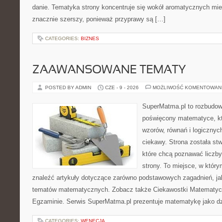
danie. Tematyka strony koncentruje się wokół aromatycznych miesz
znacznie szerszy, ponieważ przyprawy są […]
CATEGORIES:
BIZNES
ZAAWANSOWANE TEMATY
POSTED BY ADMIN
CZE - 9 - 2026
MOŻLIWOŚĆ KOMENTOWAN
SuperMatma.pl to rozbudow
poświęcony matematyce, któ
wzorów, równań i logicznyc
ciekawy. Strona została st
które chcą poznawać liczby 
strony. To miejsce, w któr
znaleźć artykuły dotyczące zarówno podstawowych zagadnień, ja
tematów matematycznych. Zobacz także Ciekawostki Matematyc
Egzaminie. Serwis SuperMatma.pl prezentuje matematykę jako dzi
CATEGORIES:
WENECJA