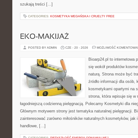
szukają treści […]
CATEGORIES:
KOSMETYKA WEGAŃSKA I CRUELTY FREE
EKO-MAKIJAŻ
POSTED BY ADMIN
CZE - 20 - 2026
MOŻLIWOŚĆ KOMENTOWA
Bioarp24.pl to internetowa 
się wokół produktów kosme
naturą. Strona może być tr
źródło informacji dla osób, k
kosmetykami opartymi na sk
strona, która wpisuje się w
łagodniejszą codzienną pielęgnacją. Polecamy Kosmetyki dla nieg
Głównym motywem strony jest tematyka naturalnej pielęgnacji. B
zainteresować zarówno miłośników naturalnych kosmetyków, jak i
handlowe, […]
CATEGORIES:
PRZYSZŁOŚĆ ENERGII ODNAWIALNEJ