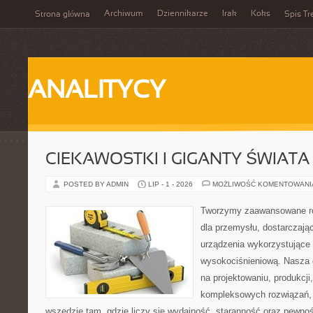
Archiwum
Dziennikarze
Irak
Koks
Strona główna
Spis Tr
ANALITYCY
CIEKAWOSTKI I GIGANTY ŚWIATA
POSTED BY ADMIN
LIP - 1 - 2026
MOŻLIWOŚĆ KOMENTOWAN
Tworzymy zaawansowane ro
dla przemysłu, dostarczaj
urządzenia wykorzystujące 
wysokociśnieniową. Nasza d
na projektowaniu, produkcji
kompleksowych rozwiązań, 
wszędzie tam, gdzie liczy się wydajność, staranność oraz pewn