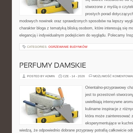
stworzone z myślą o czytel
prostych porad dotyczących s
modowych nowinek oraz sprawdzonych sposobów na lepszy wygląd
charakter bloga z tematyką bliską osobom, które interesują się m
elegancją i indywidualnym podejściem do wyglądu. Polecamy Inspi
CATEGORIES:
OGRZEWANIE BUDYNKÓW
PERFUMY DAMSKIE
POSTED BY ADMIN
CZE - 14 - 2026
MOŻLIWOŚĆ KOMENTOWA
Orientalno-przyprawowy char
jest to przestrzeń stworzon
uwielbiają intensywne aroma
kulinarne inspiracje z różny
która może zainteresować 
eksperymentujące w kuchni,
wiedzą, że odpowiednio dobrane przyprawy potrafią całkowicie od