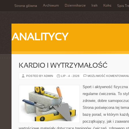
Archiwum
Dziennikarze
Irak
Koks
Strona główna
Spis Tr
ANALITYCY
KARDIO I WYTRZYMAŁOŚĆ
POSTED BY ADMIN
LIP - 4 - 2026
MOŻLIWOŚĆ KOMENTOWAN
Sport i aktywność fizyczna 
regularne ćwiczenia. To sty
zdrowie, dobre samopoczuci
Strona poświęcona tej tem
bazę porad, w którym każdy
początkujący, jak i zaawa
wartościowe materiały dotyczące treningów, ćwiczeń, zdrowego st