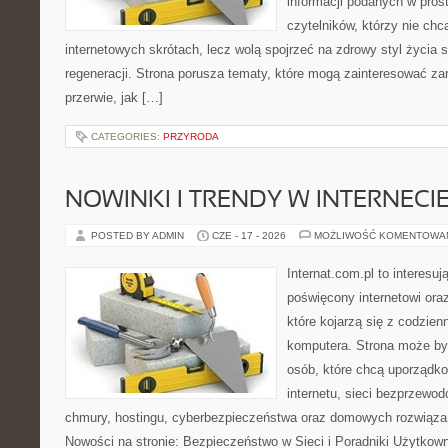
informacji podanych w pros
czytelników, którzy nie chc
internetowych skrótach, lecz wolą spojrzeć na zdrowy styl życia 
regeneracji. Strona porusza tematy, które mogą zainteresować z
przerwie, jak […]
CATEGORIES:
PRZYRODA
NOWINKI I TRENDY W INTERNECI
POSTED BY ADMIN
CZE - 17 - 2026
MOŻLIWOŚĆ KOMENTOWA
Internat.com.pl to interesu
poświęcony internetowi or
które kojarzą się z codzie
komputera. Strona może b
osób, które chcą uporządk
internetu, sieci bezprzewo
chmury, hostingu, cyberbezpieczeństwa oraz domowych rozwiąza
Nowości na stronie: Bezpieczeństwo w Sieci i Poradniki Użytkown