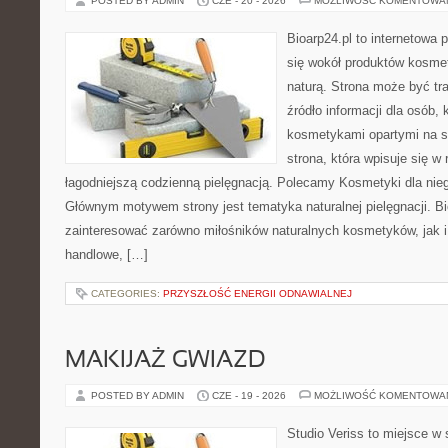
POSTED BY ADMIN
CZE - 20 - 2026
MOŻLIWOŚĆ KOMENTOWA
Bioarp24.pl to internetowa 
się wokół produktów kosme
naturą. Strona może być tr
źródło informacji dla osób, k
kosmetykami opartymi na sk
strona, która wpisuje się w
łagodniejszą codzienną pielęgnacją. Polecamy Kosmetyki dla nieg
Głównym motywem strony jest tematyka naturalnej pielęgnacji. B
zainteresować zarówno miłośników naturalnych kosmetyków, jak i
handlowe, […]
CATEGORIES:
PRZYSZŁOŚĆ ENERGII ODNAWIALNEJ
MAKIJAŻ GWIAZD
POSTED BY ADMIN
CZE - 19 - 2026
MOŻLIWOŚĆ KOMENTOWA
Studio Veriss to miejsce w