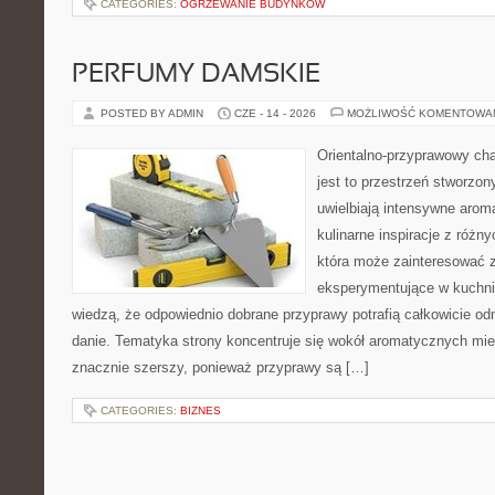
CATEGORIES:
OGRZEWANIE BUDYNKÓW
PERFUMY DAMSKIE
POSTED BY ADMIN
CZE - 14 - 2026
MOŻLIWOŚĆ KOMENTOWA
Orientalno-przyprawowy char
jest to przestrzeń stworzon
uwielbiają intensywne aroma
kulinarne inspiracje z różny
która może zainteresować 
eksperymentujące w kuchni,
wiedzą, że odpowiednio dobrane przyprawy potrafią całkowicie od
danie. Tematyka strony koncentruje się wokół aromatycznych miesz
znacznie szerszy, ponieważ przyprawy są […]
CATEGORIES:
BIZNES