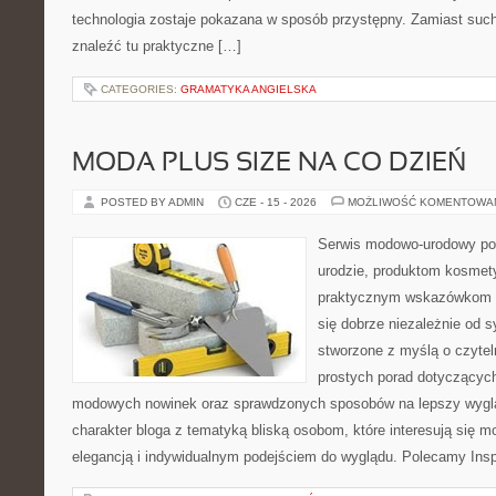
technologia zostaje pokazana w sposób przystępny. Zamiast suche
znaleźć tu praktyczne […]
CATEGORIES:
GRAMATYKA ANGIELSKA
MODA PLUS SIZE NA CO DZIEŃ
POSTED BY ADMIN
CZE - 15 - 2026
MOŻLIWOŚĆ KOMENTOWA
Serwis modowo-urodowy po
urodzie, produktom kosmet
praktycznym wskazówkom d
się dobrze niezależnie od s
stworzone z myślą o czytel
prostych porad dotyczących s
modowych nowinek oraz sprawdzonych sposobów na lepszy wygląd
charakter bloga z tematyką bliską osobom, które interesują się m
elegancją i indywidualnym podejściem do wyglądu. Polecamy Inspi