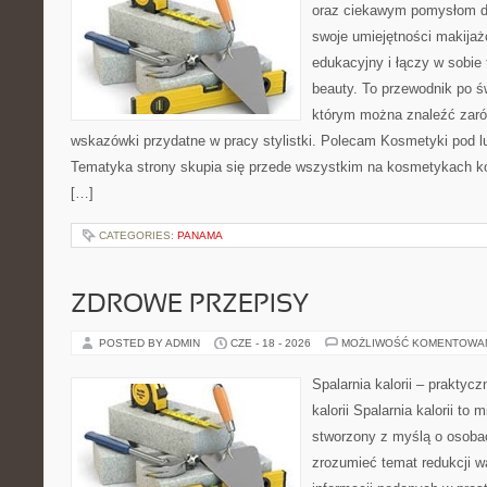
oraz ciekawym pomysłom dl
swoje umiejętności makijaż
edukacyjny i łączy w sobie
beauty. To przewodnik po 
którym można znaleźć zarów
wskazówki przydatne w pracy stylistki. Polecam Kosmetyki pod lup
Tematyka strony skupia się przede wszystkim na kosmetykach ko
[…]
CATEGORIES:
PANAMA
ZDROWE PRZEPISY
POSTED BY ADMIN
CZE - 18 - 2026
MOŻLIWOŚĆ KOMENTOWA
Spalarnia kalorii – praktyc
kalorii Spalarnia kalorii to 
stworzony z myślą o osobac
zrozumieć temat redukcji w