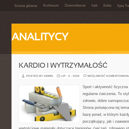
Archiwum
Dziennikarze
Irak
Koks
Strona główna
Spis Tr
ANALITYCY
KARDIO I WYTRZYMAŁOŚĆ
POSTED BY ADMIN
LIP - 4 - 2026
MOŻLIWOŚĆ KOMENTOWAN
Sport i aktywność fizyczna 
regularne ćwiczenia. To sty
zdrowie, dobre samopoczuci
Strona poświęcona tej tem
bazę porad, w którym każdy
początkujący, jak i zaawa
wartościowe materiały dotyczące treningów, ćwiczeń, zdrowego st