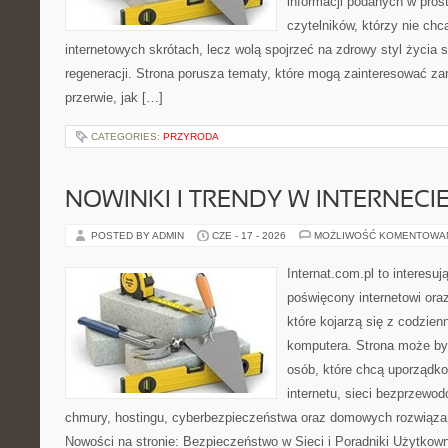
informacji podanych w pros
czytelników, którzy nie chc
internetowych skrótach, lecz wolą spojrzeć na zdrowy styl życia 
regeneracji. Strona porusza tematy, które mogą zainteresować z
przerwie, jak […]
CATEGORIES:
PRZYRODA
NOWINKI I TRENDY W INTERNECI
POSTED BY ADMIN
CZE - 17 - 2026
MOŻLIWOŚĆ KOMENTOWA
Internat.com.pl to interesu
poświęcony internetowi or
które kojarzą się z codzie
komputera. Strona może b
osób, które chcą uporządk
internetu, sieci bezprzewo
chmury, hostingu, cyberbezpieczeństwa oraz domowych rozwiąza
Nowości na stronie: Bezpieczeństwo w Sieci i Poradniki Użytkown