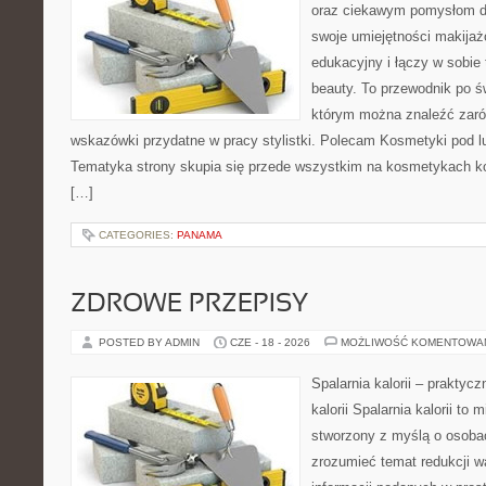
oraz ciekawym pomysłom dl
swoje umiejętności makijaż
edukacyjny i łączy w sobie
beauty. To przewodnik po 
którym można znaleźć zarów
wskazówki przydatne w pracy stylistki. Polecam Kosmetyki pod lup
Tematyka strony skupia się przede wszystkim na kosmetykach ko
[…]
CATEGORIES:
PANAMA
ZDROWE PRZEPISY
POSTED BY ADMIN
CZE - 18 - 2026
MOŻLIWOŚĆ KOMENTOWA
Spalarnia kalorii – praktyc
kalorii Spalarnia kalorii to 
stworzony z myślą o osobac
zrozumieć temat redukcji w