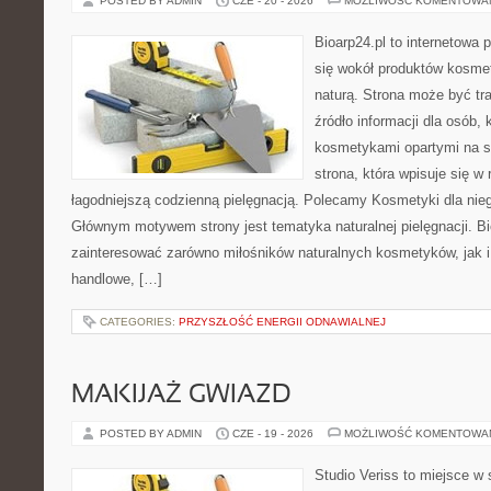
POSTED BY ADMIN
CZE - 20 - 2026
MOŻLIWOŚĆ KOMENTOWA
Bioarp24.pl to internetowa 
się wokół produktów kosme
naturą. Strona może być tr
źródło informacji dla osób, k
kosmetykami opartymi na sk
strona, która wpisuje się w
łagodniejszą codzienną pielęgnacją. Polecamy Kosmetyki dla nieg
Głównym motywem strony jest tematyka naturalnej pielęgnacji. B
zainteresować zarówno miłośników naturalnych kosmetyków, jak i
handlowe, […]
CATEGORIES:
PRZYSZŁOŚĆ ENERGII ODNAWIALNEJ
MAKIJAŻ GWIAZD
POSTED BY ADMIN
CZE - 19 - 2026
MOŻLIWOŚĆ KOMENTOWA
Studio Veriss to miejsce w