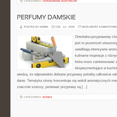
CATEGORIES:
OGRZEWANIE BUDYNKÓW
PERFUMY DAMSKIE
POSTED BY ADMIN
CZE - 14 - 2026
MOŻLIWOŚĆ KOMENTOWA
Orientalno-przyprawowy char
jest to przestrzeń stworzon
uwielbiają intensywne aroma
kulinarne inspiracje z różny
która może zainteresować 
eksperymentujące w kuchni,
wiedzą, że odpowiednio dobrane przyprawy potrafią całkowicie od
danie. Tematyka strony koncentruje się wokół aromatycznych miesz
znacznie szerszy, ponieważ przyprawy są […]
CATEGORIES:
BIZNES