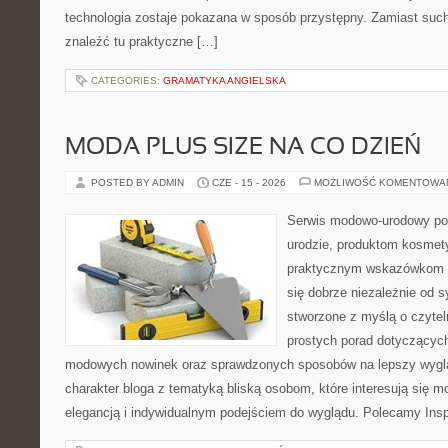
technologia zostaje pokazana w sposób przystępny. Zamiast suche
znaleźć tu praktyczne […]
CATEGORIES:
GRAMATYKA ANGIELSKA
MODA PLUS SIZE NA CO DZIEŃ
POSTED BY ADMIN
CZE - 15 - 2026
MOŻLIWOŚĆ KOMENTOWA
Serwis modowo-urodowy po
urodzie, produktom kosmet
praktycznym wskazówkom d
się dobrze niezależnie od s
stworzone z myślą o czytel
prostych porad dotyczących s
modowych nowinek oraz sprawdzonych sposobów na lepszy wygląd
charakter bloga z tematyką bliską osobom, które interesują się m
elegancją i indywidualnym podejściem do wyglądu. Polecamy Inspi