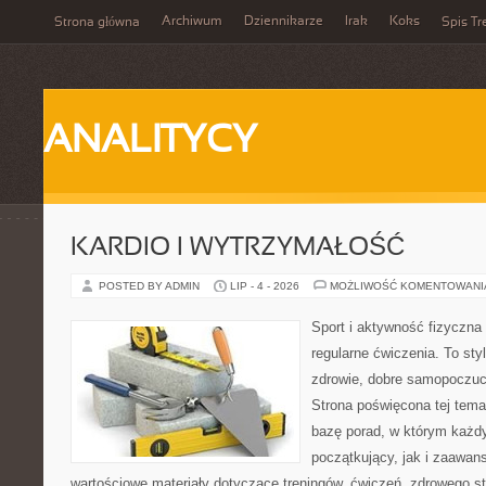
Archiwum
Dziennikarze
Irak
Koks
Strona główna
Spis Tr
ANALITYCY
KARDIO I WYTRZYMAŁOŚĆ
POSTED BY ADMIN
LIP - 4 - 2026
MOŻLIWOŚĆ KOMENTOWAN
Sport i aktywność fizyczna 
regularne ćwiczenia. To sty
zdrowie, dobre samopoczuci
Strona poświęcona tej tem
bazę porad, w którym każdy
początkujący, jak i zaawa
wartościowe materiały dotyczące treningów, ćwiczeń, zdrowego st