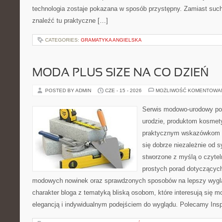
technologia zostaje pokazana w sposób przystępny. Zamiast suche
znaleźć tu praktyczne […]
CATEGORIES:
GRAMATYKA ANGIELSKA
MODA PLUS SIZE NA CO DZIEŃ
POSTED BY ADMIN
CZE - 15 - 2026
MOŻLIWOŚĆ KOMENTOWA
Serwis modowo-urodowy po
urodzie, produktom kosmet
praktycznym wskazówkom d
się dobrze niezależnie od s
stworzone z myślą o czytel
prostych porad dotyczących s
modowych nowinek oraz sprawdzonych sposobów na lepszy wygląd
charakter bloga z tematyką bliską osobom, które interesują się m
elegancją i indywidualnym podejściem do wyglądu. Polecamy Inspi