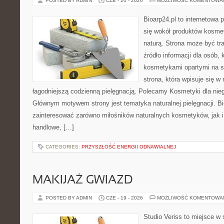
POSTED BY ADMIN
CZE - 20 - 2026
MOŻLIWOŚĆ KOMENTOWA
Bioarp24.pl to internetowa 
się wokół produktów kosme
naturą. Strona może być tr
źródło informacji dla osób, k
kosmetykami opartymi na sk
strona, która wpisuje się w
łagodniejszą codzienną pielęgnacją. Polecamy Kosmetyki dla nieg
Głównym motywem strony jest tematyka naturalnej pielęgnacji. B
zainteresować zarówno miłośników naturalnych kosmetyków, jak i
handlowe, […]
CATEGORIES:
PRZYSZŁOŚĆ ENERGII ODNAWIALNEJ
MAKIJAŻ GWIAZD
POSTED BY ADMIN
CZE - 19 - 2026
MOŻLIWOŚĆ KOMENTOWA
Studio Veriss to miejsce w