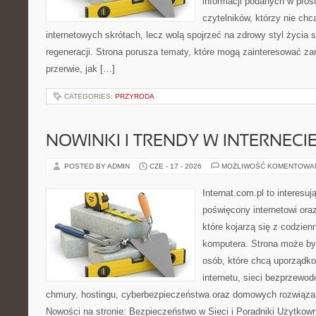
informacji podanych w pros
czytelników, którzy nie chc
internetowych skrótach, lecz wolą spojrzeć na zdrowy styl życia 
regeneracji. Strona porusza tematy, które mogą zainteresować z
przerwie, jak […]
CATEGORIES:
PRZYRODA
NOWINKI I TRENDY W INTERNECI
POSTED BY ADMIN
CZE - 17 - 2026
MOŻLIWOŚĆ KOMENTOWA
Internat.com.pl to interesu
poświęcony internetowi or
które kojarzą się z codzie
komputera. Strona może b
osób, które chcą uporządk
internetu, sieci bezprzewo
chmury, hostingu, cyberbezpieczeństwa oraz domowych rozwiąza
Nowości na stronie: Bezpieczeństwo w Sieci i Poradniki Użytkown