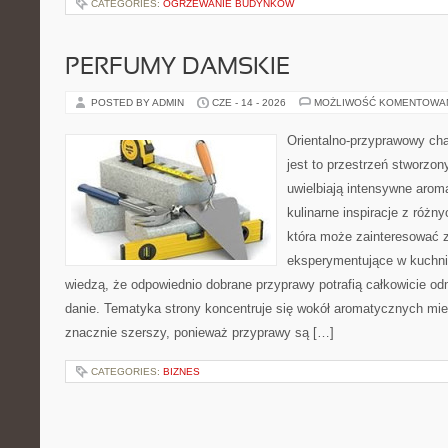
CATEGORIES:
OGRZEWANIE BUDYNKÓW
PERFUMY DAMSKIE
POSTED BY ADMIN
CZE - 14 - 2026
MOŻLIWOŚĆ KOMENTOWA
Orientalno-przyprawowy char
jest to przestrzeń stworzon
uwielbiają intensywne aroma
kulinarne inspiracje z różny
która może zainteresować 
eksperymentujące w kuchni,
wiedzą, że odpowiednio dobrane przyprawy potrafią całkowicie od
danie. Tematyka strony koncentruje się wokół aromatycznych miesz
znacznie szerszy, ponieważ przyprawy są […]
CATEGORIES:
BIZNES