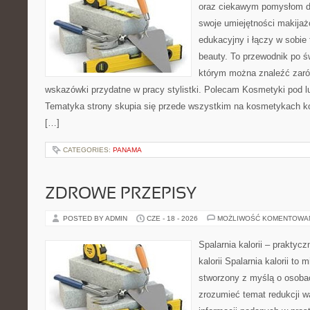
oraz ciekawym pomysłom dl
swoje umiejętności makijaż
edukacyjny i łączy w sobie
beauty. To przewodnik po 
którym można znaleźć zarów
wskazówki przydatne w pracy stylistki. Polecam Kosmetyki pod lup
Tematyka strony skupia się przede wszystkim na kosmetykach ko
[…]
CATEGORIES:
PANAMA
ZDROWE PRZEPISY
POSTED BY ADMIN
CZE - 18 - 2026
MOŻLIWOŚĆ KOMENTOWA
Spalarnia kalorii – praktyc
kalorii Spalarnia kalorii to 
stworzony z myślą o osobac
zrozumieć temat redukcji w