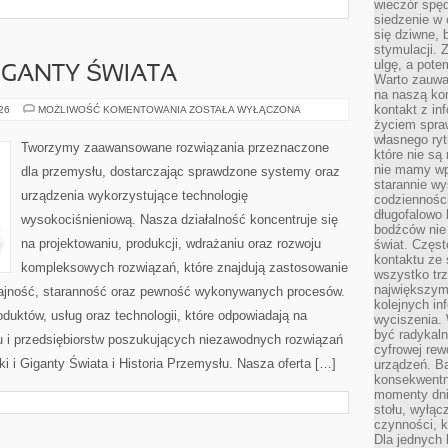
wieczór spę
siedzenie w 
się dziwne, 
stymulacji.
ulgę, a pote
GIGANTY ŚWIATA
Warto zauważ
na naszą kon
kontakt z in
CIEKAWOSTKI
026
MOŻLIWOŚĆ KOMENTOWANIA
ZOSTAŁA WYŁĄCZONA
I
życiem spraw
GIGANTY
własnego ry
ŚWIATA
Tworzymy zaawansowane rozwiązania przeznaczone
które nie są
nie mamy wp
dla przemysłu, dostarczając sprawdzone systemy oraz
starannie w
urządzenia wykorzystujące technologię
codzienności
długofalowo
wysokociśnieniową. Nasza działalność koncentruje się
bodźców nie
na projektowaniu, produkcji, wdrażaniu oraz rozwoju
świat. Częs
kontaktu ze 
kompleksowych rozwiązań, które znajdują zastosowanie
wszystko tr
największym
dajność, staranność oraz pewność wykonywanych procesów.
kolejnych in
oduktów, usług oraz technologii, które odpowiadają na
wyciszenia.
być radykaln
 i przedsiębiorstw poszukujących niezawodnych rozwiązań
cyfrowej rew
 i Giganty Świata i Historia Przemysłu. Nasza oferta […]
urządzeń. Ba
konsekwentn
momenty dnia
stołu, wyłąc
czynności, 
Dla jednych 