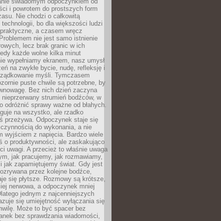
anie świadomym odpoczynkiem od
ści i powrotem do prostszych form
asu. Nie chodzi o całkowitą
 technologii, bo dla większości ludzi
iepraktyczne, a czasem wręcz
Problemem nie jest samo istnienie
rowych, lecz brak granic w ich
edy każde wolne kilka minut
ie wypełniamy ekranem, nasz umysł
zeń na zwykłe bycie, nudę, refleksję i
rządkowanie myśli. Tymczasem
ozornie puste chwile są potrzebne, by
wnowagę. Bez nich dzień zaczyna
 nieprzerwany strumień bodźców, w
no odróżnić sprawy ważne od błahych.
guje na wszystko, ale rzadko
ś przeżywa. Odpoczynek staje się
 czynnością do wykonania, a nie
 wyjściem z napięcia. Bardzo wiele
ś o produktywności, ale zaskakująco
ci uwagi. A przecież to właśnie uwaga
ym, jak pracujemy, jak rozmawiamy,
i jak zapamiętujemy świat. Gdy jest
rozrywana przez kolejne bodźce,
je się płytsze. Rozmowy są krótsze,
ziej nerwowa, a odpoczynek mniej
latego jednym z najcenniejszych
zuje się umiejętność wyłączania się
hwilę. Może to być spacer bez
ranek bez sprawdzania wiadomości,