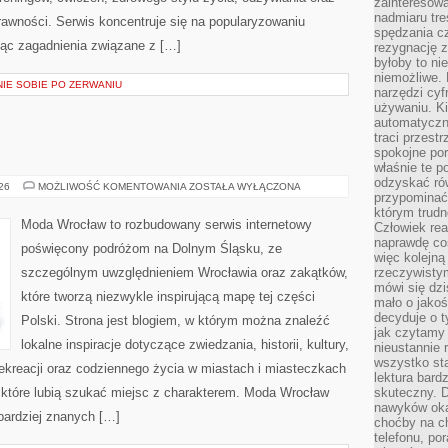
zainteresow
nadmiaru tre
rawności. Serwis koncentruje się na popularyzowaniu
spędzania cz
jąc zagadnienia związane z […]
rezygnację z
byłoby to n
niemożliwe. 
NIE SOBIE PO ZERWANIU
narzędzi cyf
używaniu. Ki
automatyczn
traci przestr
spokojne po
właśnie te p
odzyskać ró
ŚWIDNICA
026
MOŻLIWOŚĆ KOMENTOWANIA
ZOSTAŁA WYŁĄCZONA
przypominać
którym trud
Moda Wrocław to rozbudowany serwis internetowy
Człowiek rea
naprawdę co
poświęcony podróżom na Dolnym Śląsku, ze
więc kolejną
szczególnym uwzględnieniem Wrocławia oraz zakątków,
rzeczywistym
mówi się dzi
które tworzą niezwykle inspirującą mapę tej części
mało o jakoś
decyduje o t
Polski. Strona jest blogiem, w którym można znaleźć
jak czytamy 
lokalne inspiracje dotyczące zwiedzania, historii, kultury,
nieustannie 
wszystko sta
 rekreacji oraz codziennego życia w miastach i miasteczkach
lektura bard
, które lubią szukać miejsc z charakterem. Moda Wrocław
skuteczny. D
nawyków oka
jbardziej znanych […]
choćby na c
telefonu, po