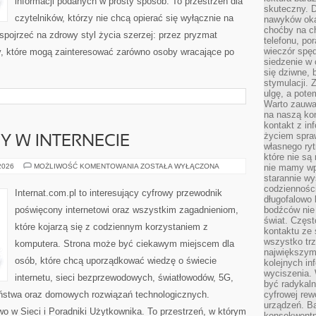
informacji podanych w prosty sposób. To przestrzeń dla
skuteczny. D
czytelników, którzy nie chcą opierać się wyłącznie na
nawyków oka
choćby na c
 spojrzeć na zdrowy styl życia szerzej: przez pryzmat
telefonu, po
wieczór spę
ty, które mogą zainteresować zarówno osoby wracające po
siedzenie w 
się dziwne, 
stymulacji.
ulgę, a pote
Warto zauważ
na naszą kon
kontakt z in
życiem spraw
Y W INTERNECIE
własnego ry
które nie są
NOWINKI
 2026
MOŻLIWOŚĆ KOMENTOWANIA
ZOSTAŁA WYŁĄCZONA
nie mamy wp
I
starannie w
TRENDY
codzienności
W
Internat.com.pl to interesujący cyfrowy przewodnik
INTERNECIE
długofalowo
poświęcony internetowi oraz wszystkim zagadnieniom,
bodźców nie
świat. Częs
które kojarzą się z codziennym korzystaniem z
kontaktu ze 
wszystko tr
komputera. Strona może być ciekawym miejscem dla
największym
osób, które chcą uporządkować wiedzę o świecie
kolejnych in
wyciszenia.
internetu, sieci bezprzewodowych, światłowodów, 5G,
być radykaln
eństwa oraz domowych rozwiązań technologicznych.
cyfrowej rew
urządzeń. Ba
o w Sieci i Poradniki Użytkownika. To przestrzeń, w którym
konsekwentn