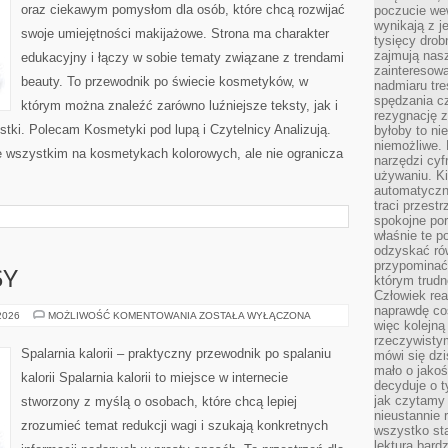
oraz ciekawym pomysłom dla osób, które chcą rozwijać
poczucie we
wynikają z j
swoje umiejętności makijażowe. Strona ma charakter
tysięcy drob
zajmują nasz
edukacyjny i łączy w sobie tematy związane z trendami
zainteresow
beauty. To przewodnik po świecie kosmetyków, w
nadmiaru tre
spędzania cz
którym można znaleźć zarówno luźniejsze teksty, jak i
rezygnację z
stki. Polecam Kosmetyki pod lupą i Czytelnicy Analizują.
byłoby to n
niemożliwe. 
e wszystkim na kosmetykach kolorowych, ale nie ogranicza
narzędzi cyf
używaniu. Ki
automatyczn
traci przestr
spokojne po
właśnie te p
odzyskać ró
przypominać
SY
którym trud
Człowiek rea
naprawdę co
ZDROWE
 2026
MOŻLIWOŚĆ KOMENTOWANIA
ZOSTAŁA WYŁĄCZONA
więc kolejną
PRZEPISY
rzeczywistym
Spalarnia kalorii – praktyczny przewodnik po spalaniu
mówi się dzi
mało o jakoś
kalorii Spalarnia kalorii to miejsce w internecie
decyduje o t
jak czytamy 
stworzony z myślą o osobach, które chcą lepiej
nieustannie 
zrozumieć temat redukcji wagi i szukają konkretnych
wszystko sta
lektura bard