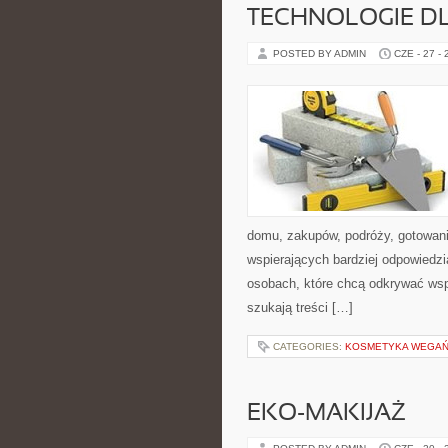
TECHNOLOGIE D
POSTED BY ADMIN
CZE - 27 -
domu, zakupów, podróży, gotowania
wspierających bardziej odpowiedzi
osobach, które chcą odkrywać ws
szukają treści […]
CATEGORIES:
KOSMETYKA WEGAŃS
EKO-MAKIJAŻ