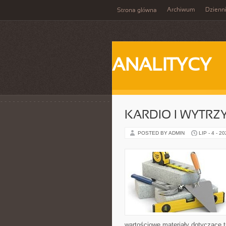
Archiwum
Dzienn
Strona główna
ANALITYCY
KARDIO I WYTR
POSTED BY ADMIN
LIP - 4 - 2
wartościowe materiały dotyczące t