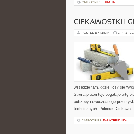
CATEGORIES:
TURCJA
CIEKAWOSTKI I 
POSTED BY ADMIN
LIP - 1 - 2
wszędzie tam, gdzie liczy się wy
Strona prezentuje bogatą ofertę pr
potrzeby nowoczesnego przemysłu
technicznych. Polecam Ciekawostki
CATEGORIES:
PALMTREEVIEW