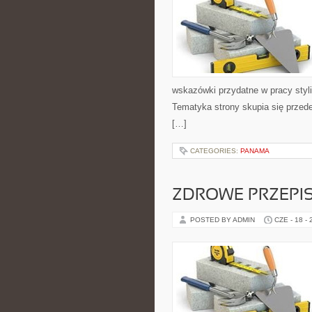
wskazówki przydatne w pracy styli
Tematyka strony skupia się przed
[…]
CATEGORIES:
PANAMA
ZDROWE PRZEPI
POSTED BY ADMIN
CZE - 18 -