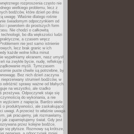
wnętrznego rozproszenia często nie
ednego wielkiego problemu, lecz z
nych bodźców, które dzień po dniu
ą uwagę. Właśnie dlatego rośnie
anie świadomym odpoczynkiem od
ści i powrotem do prostszych form
asu. Nie chodzi o całkowitą
 technologii, bo dla większości ludzi
iepraktyczne, a czasem wręcz
Problemem nie jest samo istnienie
rowych, lecz brak granic w ich
edy każde wolne kilka minut
ie wypełniamy ekranem, nasz umysł
zeń na zwykłe bycie, nudę, refleksję i
rządkowanie myśli. Tymczasem
ozornie puste chwile są potrzebne, by
wnowagę. Bez nich dzień zaczyna
 nieprzerwany strumień bodźców, w
no odróżnić sprawy ważne od błahych.
guje na wszystko, ale rzadko
ś przeżywa. Odpoczynek staje się
 czynnością do wykonania, a nie
 wyjściem z napięcia. Bardzo wiele
ś o produktywności, ale zaskakująco
ci uwagi. A przecież to właśnie uwaga
ym, jak pracujemy, jak rozmawiamy,
i jak zapamiętujemy świat. Gdy jest
rozrywana przez kolejne bodźce,
je się płytsze. Rozmowy są krótsze,
ziej nerwowa, a odpoczynek mniej