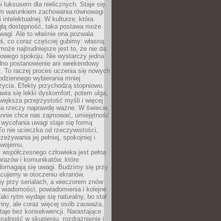
 luksusem dla nielicznych. Staje się
m warunkiem zachowania równowagi
 intelektualnej. W kulturze, która
ągłą dostępność, taka postawa może
agi. Ale to właśnie ona pozwala
ś, co coraz częściej gubimy: własną
oże najtrudniejsze jest to, że nie da
towego spokoju. Nie wystarczy jedna
edno postanowienie ani weekendowy
. To raczej proces uczenia się nowych
odziennego wybierania mniej
życia. Efekty przychodzą stopniowo.
awia się lekki dyskomfort, potem ulga,
iększa przejrzystość myśli i więcej
na rzeczy naprawdę ważne. W świecie,
annie chce nas zajmować, umiejętność
wycofania uwagi staje się formą
 To nie ucieczka od rzeczywistości,
zeżywania jej pełniej, spokojniej i
swojemu.
 współczesnego człowieka jest pełna
razów i komunikatów, które
domagają się uwagi. Budzimy się przy
racujemy w otoczeniu ekranów,
 przy serialach, a wieczorem znów
wiadomości, powiadomienia i kolejne
aki rytm wydaje się naturalny, bo stał
hny, ale coraz więcej osób zauważa,
taje bez konsekwencji. Narastające
rudność w skupieniu, rozdrażnienie i