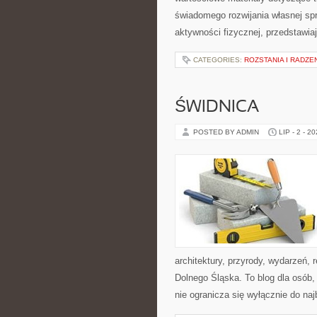
świadomego rozwijania własnej sp
aktywności fizycznej, przedstawia
CATEGORIES:
ROZSTANIA I RADZE
ŚWIDNICA
POSTED BY ADMIN
LIP - 2 - 2
architektury, przyrody, wydarzeń,
Dolnego Śląska. To blog dla osób
nie ogranicza się wyłącznie do na