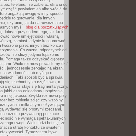
 bez telefonu, nie zabierać ekranu do
zyć część powiadomień albo wrócić do
które angażują uwagę w inny sposób.
będzie to gotowanie, dla innych
ie, czytanie, jazda na rowerze albo
łasnych myśli.
blog dla początkujących
ę dobrym przykładem tego, jak krok
dować nowe umiejętności i własną
twórczą, zamiast jedynie konsumować
i tworzone przez innych bez końca i
zatrzymania. Co ważne, odpoczynek od
dźców nie służy jedynie lepszemu
u. Pomaga także odzyskać głębszy
lacjami. Wiele rozmów prowadzimy dziś
ci, jednocześnie zerkając na ekran,
c na wiadomości lub myśląc o
daniach. Taki sposób bycia sprawia,
ują się słuchani tylko częściowo, a
dzany czas staje się fragmentaryczny.
na jakiś czas odkładamy urządzenia,
era innej jakości. Zwykła rozmowa przy
acer bez robienia zdjęć czy wspólny
 przerywania milknącym i ożywającym
ą wydawać się prostymi rzeczami,
 one często przywracają poczucie
Obecność nie wymaga spektakularnych
wymaga uwagi. Wielu ludzi boi się, że
znacza utratę kontaktu ze światem
 efektywności. Tymczasem bywa