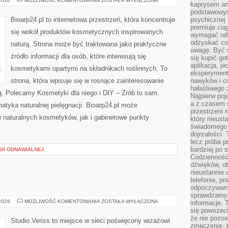
 2026
MOŻLIWOŚĆ KOMENTOWANIA
ZOSTAŁA WYŁĄCZONA
kaprysem ani
MAKIJAŻ
podstawowy
Bioarp24.pl to internetowa przestrzeń, która koncentruje
psychicznej i
premiuje ci
się wokół produktów kosmetycznych inspirowanych
wymagać odw
odzyskać co
naturą. Strona może być traktowana jako praktyczne
uwagę. Być m
źródło informacji dla osób, które interesują się
się kupić go
aplikacja, j
kosmetykami opartymi na składnikach roślinnych. To
eksperyment
strona, która wpisuje się w rosnące zainteresowanie
nawyków i c
hałaśliwego 
ą. Polecamy Kosmetyki dla niego i DIY – Zrób to sam.
Najpierw poj
a z czasem w
tyka naturalnej pielęgnacji. Bioarp24.pl może
przestrzeni 
 naturalnych kosmetyków, jak i gabinetowe punkty
który nieust
świadomego 
dojrzałości.
lecz próba pr
bardziej po 
II ODNAWIALNEJ
Codzienność
dźwięków, ob
nieustannie 
telefonie, p
odpoczywamy
sprawdzamy 
MAKIJAŻ
 2026
MOŻLIWOŚĆ KOMENTOWANIA
ZOSTAŁA WYŁĄCZONA
informacje. T
GWIAZD
się powszec
że nie pozos
Studio Veriss to miejsce w sieci poświęcony wizażowi
zmęczenie, t