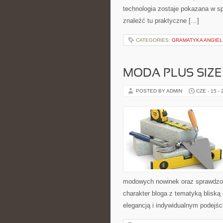
technologia zostaje pokazana w sp
znaleźć tu praktyczne […]
CATEGORIES:
GRAMATYKA ANGIE
MODA PLUS SIZE
POSTED BY ADMIN
CZE - 15 -
modowych nowinek oraz sprawdzon
charakter bloga z tematyką bliską
elegancją i indywidualnym podejśc