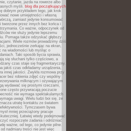
ie, czytanie, jazda na rowerze albo
łasnych myśli.
blog dla początkujących
ę dobrym przykładem tego, jak krok
dować nowe umiejętności i własną
twórczą, zamiast jedynie konsumować
i tworzone przez innych bez końca i
zatrzymania. Co ważne, odpoczynek od
dźców nie służy jedynie lepszemu
u. Pomaga także odzyskać głębszy
lacjami. Wiele rozmów prowadzimy dziś
ci, jednocześnie zerkając na ekran,
c na wiadomości lub myśląc o
daniach. Taki sposób bycia sprawia,
ują się słuchani tylko częściowo, a
dzany czas staje się fragmentaryczny.
na jakiś czas odkładamy urządzenia,
era innej jakości. Zwykła rozmowa przy
acer bez robienia zdjęć czy wspólny
 przerywania milknącym i ożywającym
ą wydawać się prostymi rzeczami,
 one często przywracają poczucie
Obecność nie wymaga spektakularnych
wymaga uwagi. Wielu ludzi boi się, że
znacza utratę kontaktu ze światem
 efektywności. Tymczasem bywa
mysł mniej przeciążony pracuje
 skuteczniej. Łatwiej wtedy podejmować
czyć rozpoczęte zadania i odróżniać
wdę ważne, od tego, co jedynie pilne.
d nadmiaru treści nie jest więc