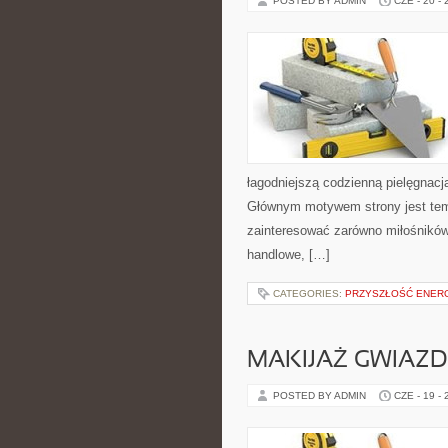
POSTED BY ADMIN
CZE - 20 -
łagodniejszą codzienną pielęgnacj
Głównym motywem strony jest tema
zainteresować zarówno miłośników
handlowe, […]
CATEGORIES:
PRZYSZŁOŚĆ ENERG
MAKIJAŻ GWIAZD
POSTED BY ADMIN
CZE - 19 -