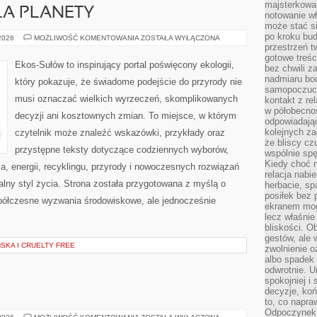
majsterkowan
LA PLANETY
notowanie w
może stać si
po kroku bu
TECHNOLOGIE
 2026
MOŻLIWOŚĆ KOMENTOWANIA
ZOSTAŁA WYŁĄCZONA
DLA
przestrzeń 
PLANETY
gotowe treśc
Ekos-Sułów to inspirujący portal poświęcony ekologii,
bez chwili 
nadmiaru bo
który pokazuje, że świadome podejście do przyrody nie
samopoczuci
musi oznaczać wielkich wyrzeczeń, skomplikowanych
kontakt z re
w półobecnoś
decyzji ani kosztownych zmian. To miejsce, w którym
odpowiadają
kolejnych za
czytelnik może znaleźć wskazówki, przykłady oraz
że bliscy cz
przystępne teksty dotyczące codziennych wyborów,
wspólnie spę
Kiedy choć 
, energii, recyklingu, przyrody i nowoczesnych rozwiązań
relacja nabi
alny styl życia. Strona została przygotowana z myślą o
herbacie, sp
posiłek bez
półczesne wyzwania środowiskowe, ale jednocześnie
ekranem mog
lecz właśnie
bliskości. 
gestów, ale 
KA I CRUELTY FREE
zwolnienie o
albo spadek
odwrotnie. U
spokojniej i
decyzje, koń
to, co napra
Odpoczynek o
EKO-