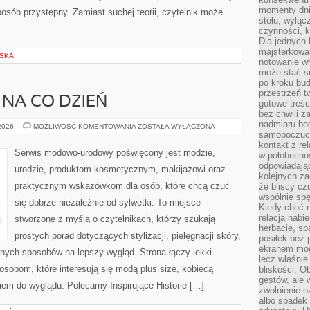
momenty dnia
osób przystępny. Zamiast suchej teorii, czytelnik może
stołu, wyłąc
czynności, 
Dla jednych 
majsterkowan
LSKA
notowanie w
może stać si
po kroku bu
przestrzeń 
 NA CO DZIEŃ
gotowe treśc
bez chwili 
nadmiaru bo
MODA
 2026
MOŻLIWOŚĆ KOMENTOWANIA
ZOSTAŁA WYŁĄCZONA
PLUS
samopoczuci
SIZE
kontakt z re
NA
Serwis modowo-urodowy poświęcony jest modzie,
w półobecnoś
CO
DZIEŃ
odpowiadają
urodzie, produktom kosmetycznym, makijażowi oraz
kolejnych za
praktycznym wskazówkom dla osób, które chcą czuć
że bliscy cz
wspólnie spę
się dobrze niezależnie od sylwetki. To miejsce
Kiedy choć 
relacja nabi
stworzone z myślą o czytelnikach, którzy szukają
herbacie, sp
prostych porad dotyczących stylizacji, pielęgnacji skóry,
posiłek bez
ekranem mog
ych sposobów na lepszy wygląd. Strona łączy lekki
lecz właśnie
 osobom, które interesują się modą plus size, kobiecą
bliskości. 
gestów, ale 
iem do wyglądu. Polecamy Inspirujące Historie […]
zwolnienie o
albo spadek