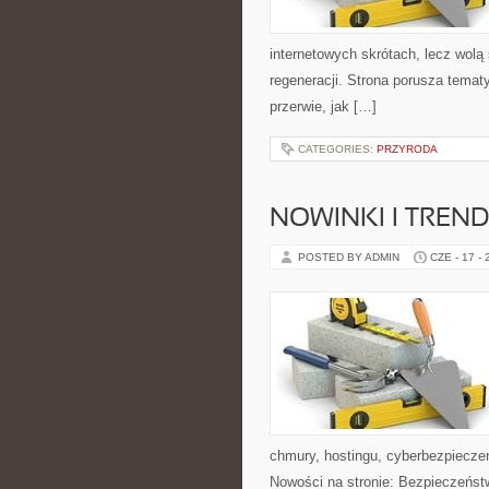
internetowych skrótach, lecz wolą
regeneracji. Strona porusza tema
przerwie, jak […]
CATEGORIES:
PRZYRODA
NOWINKI I TREND
POSTED BY ADMIN
CZE - 17 -
chmury, hostingu, cyberbezpiecz
Nowości na stronie: Bezpieczeństw