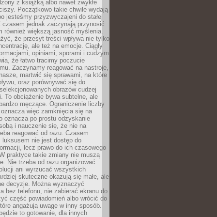
dzony z książką albo nawet zwykłe
ciszy. Początkowo takie chwile wydają
bo jesteśmy przyzwyczajeni do stałej
 Z czasem jednak zaczynają przynosić
m również większą jasność myślenia.
yć, że przesyt treści wpływa nie tylko
centrację, ale też na emocje. Ciągły
formacjami, opiniami, sporami i cudzym
ia, że łatwo tracimy poczucie
tmu. Zaczynamy reagować na nastroje,
 nasze, martwić się sprawami, na które
ływu, oraz porównywać się do
yselekcjonowanych obrazów cudzej
. To obciążenie bywa subtelne, ale
 bardzo męczące. Ograniczenie liczby
 oznacza więc zamknięcia się na
to oznacza po prostu odzyskanie
sobą i nauczenie się, że nie na
zeba reagować od razu. Czasem
 luksusem nie jest dostęp do
formacji, lecz prawo do ich czasowego
 W praktyce takie zmiany nie muszą
e. Nie trzeba od razu organizować
olucji ani wyrzucać wszystkich
rdziej skuteczne okazują się małe, ale
e decyzje. Można wyznaczyć
 bez telefonu, nie zabierać ekranu do
zyć część powiadomień albo wrócić do
które angażują uwagę w inny sposób.
będzie to gotowanie, dla innych