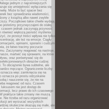
latego jednym z najcenniejszych
zuje się umiejętność wyłączania się
hwilę. Może to być spacer bez
ranek bez sprawdzania wiadomości,
dzony z książką albo nawet zwykłe
ciszy. Początkowo takie chwile wydają
bo jesteśmy przyzwyczajeni do stałej
 Z czasem jednak zaczynają przynosić
m również większą jasność myślenia.
yć, że przesyt treści wpływa nie tylko
centrację, ale też na emocje. Ciągły
formacjami, opiniami, sporami i cudzym
ia, że łatwo tracimy poczucie
tmu. Zaczynamy reagować na nastroje,
 nasze, martwić się sprawami, na które
ływu, oraz porównywać się do
yselekcjonowanych obrazów cudzej
. To obciążenie bywa subtelne, ale
 bardzo męczące. Ograniczenie liczby
 oznacza więc zamknięcia się na
to oznacza po prostu odzyskanie
sobą i nauczenie się, że nie na
zeba reagować od razu. Czasem
 luksusem nie jest dostęp do
formacji, lecz prawo do ich czasowego
 W praktyce takie zmiany nie muszą
e. Nie trzeba od razu organizować
olucji ani wyrzucać wszystkich
rdziej skuteczne okazują się małe, ale
e decyzje. Można wyznaczyć