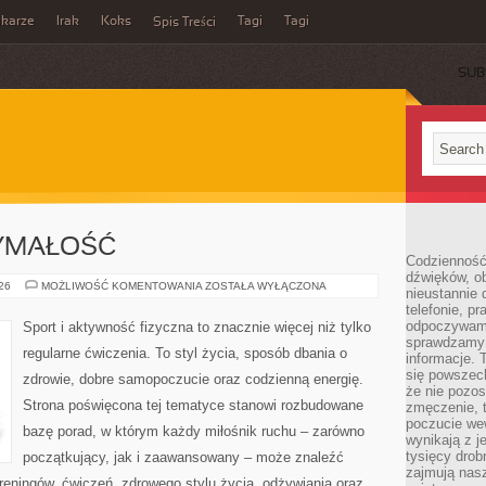
ikarze
Irak
Koks
Tagi
Tagi
Spis Treści
SUB
ZYMAŁOŚĆ
Codzienność
dźwięków, ob
KARDIO
026
MOŻLIWOŚĆ KOMENTOWANIA
ZOSTAŁA WYŁĄCZONA
nieustannie 
I
telefonie, p
WYTRZYMAŁOŚĆ
odpoczywamy
Sport i aktywność fizyczna to znacznie więcej niż tylko
sprawdzamy 
regularne ćwiczenia. To styl życia, sposób dbania o
informacje. T
się powszec
zdrowie, dobre samopoczucie oraz codzienną energię.
że nie pozos
Strona poświęcona tej tematyce stanowi rozbudowane
zmęczenie, t
poczucie we
bazę porad, w którym każdy miłośnik ruchu – zarówno
wynikają z j
tysięcy drob
początkujący, jak i zaawansowany – może znaleźć
zajmują nasz
reningów, ćwiczeń, zdrowego stylu życia, odżywiania oraz