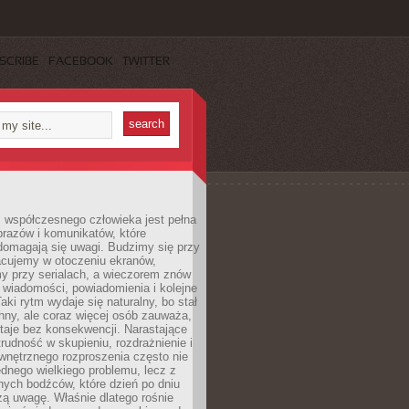
SCRIBE
FACEBOOK
TWITTER
 współczesnego człowieka jest pełna
razów i komunikatów, które
domagają się uwagi. Budzimy się przy
racujemy w otoczeniu ekranów,
 przy serialach, a wieczorem znów
wiadomości, powiadomienia i kolejne
aki rytm wydaje się naturalny, bo stał
hny, ale coraz więcej osób zauważa,
taje bez konsekwencji. Narastające
rudność w skupieniu, rozdrażnienie i
wnętrznego rozproszenia często nie
ednego wielkiego problemu, lecz z
nych bodźców, które dzień po dniu
ą uwagę. Właśnie dlatego rośnie