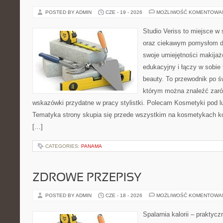
POSTED BY ADMIN
CZE - 19 - 2026
MOŻLIWOŚĆ KOMENTOWA
Studio Veriss to miejsce w
oraz ciekawym pomysłom dl
swoje umiejętności makijaż
edukacyjny i łączy w sobie
beauty. To przewodnik po 
którym można znaleźć zarów
wskazówki przydatne w pracy stylistki. Polecam Kosmetyki pod lup
Tematyka strony skupia się przede wszystkim na kosmetykach ko
[…]
CATEGORIES:
PANAMA
ZDROWE PRZEPISY
POSTED BY ADMIN
CZE - 18 - 2026
MOŻLIWOŚĆ KOMENTOWA
Spalarnia kalorii – praktyc