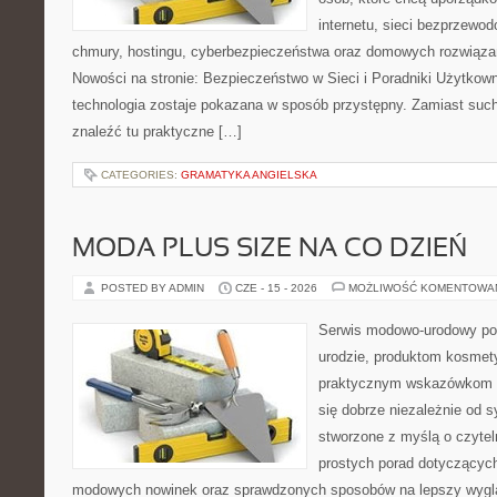
internetu, sieci bezprzewo
chmury, hostingu, cyberbezpieczeństwa oraz domowych rozwiąza
Nowości na stronie: Bezpieczeństwo w Sieci i Poradniki Użytkown
technologia zostaje pokazana w sposób przystępny. Zamiast suche
znaleźć tu praktyczne […]
CATEGORIES:
GRAMATYKA ANGIELSKA
MODA PLUS SIZE NA CO DZIEŃ
POSTED BY ADMIN
CZE - 15 - 2026
MOŻLIWOŚĆ KOMENTOWA
Serwis modowo-urodowy po
urodzie, produktom kosmet
praktycznym wskazówkom d
się dobrze niezależnie od s
stworzone z myślą o czytel
prostych porad dotyczących s
modowych nowinek oraz sprawdzonych sposobów na lepszy wygląd