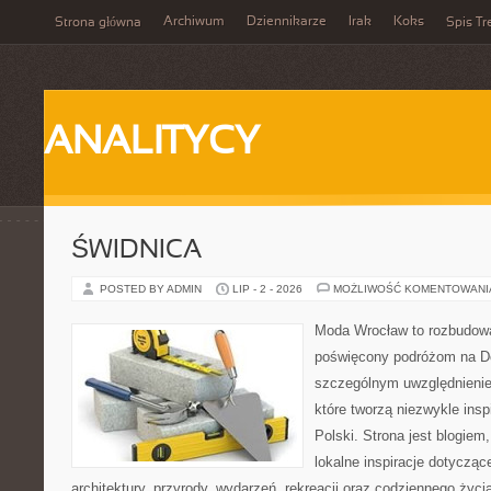
Archiwum
Dziennikarze
Irak
Koks
Strona główna
Spis Tr
ANALITYCY
ŚWIDNICA
POSTED BY ADMIN
LIP - 2 - 2026
MOŻLIWOŚĆ KOMENTOWAN
Moda Wrocław to rozbudowa
poświęcony podróżom na D
szczególnym uwzględnienie
które tworzą niezwykle insp
Polski. Strona jest blogie
lokalne inspiracje dotyczące
architektury, przyrody, wydarzeń, rekreacji oraz codziennego życ