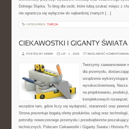
Dolnego Śląska. To blog dla osób, które lubią szukać miejsc z 
nie ogranicza się wyłącznie do najbardziej znanych […]
CATEGORIES:
TURCJA
CIEKAWOSTKI I GIGANTY ŚWIATA
POSTED BY ADMIN
LIP - 1 - 2026
MOŻLIWOŚĆ KOMENTOWAN
Tworzymy zaawansowane ro
dla przemysłu, dostarczaj
urządzenia wykorzystujące 
wysokociśnieniową. Nasza d
na projektowaniu, produkcji
kompleksowych rozwiązań, 
wszędzie tam, gdzie liczy się wydajność, staranność oraz pewn
Strona prezentuje bogatą ofertę produktów, usług oraz technologii
potrzeby nowoczesnego przemysłu i przedsiębiorstw poszukując
technicznych. Polecam Ciekawostki i Giganty Świata i Historia P