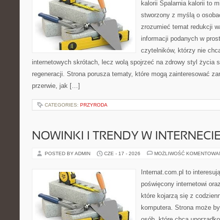
kalorii Spalarnia kalorii to 
stworzony z myślą o osobac
zrozumieć temat redukcji w
informacji podanych w pros
czytelników, którzy nie chc
internetowych skrótach, lecz wolą spojrzeć na zdrowy styl życia 
regeneracji. Strona porusza tematy, które mogą zainteresować z
przerwie, jak […]
CATEGORIES:
PRZYRODA
NOWINKI I TRENDY W INTERNECI
POSTED BY ADMIN
CZE - 17 - 2026
MOŻLIWOŚĆ KOMENTOWA
Internat.com.pl to interesu
poświęcony internetowi or
które kojarzą się z codzie
komputera. Strona może b
osób, które chcą uporządk