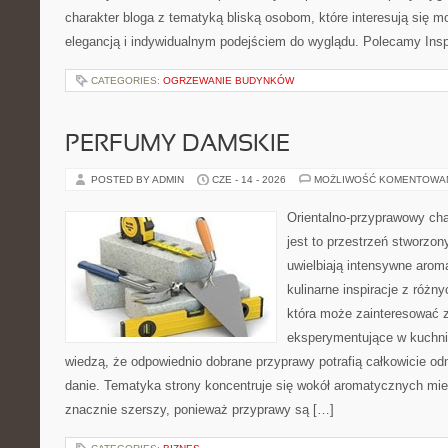
charakter bloga z tematyką bliską osobom, które interesują się m
elegancją i indywidualnym podejściem do wyglądu. Polecamy Inspi
CATEGORIES:
OGRZEWANIE BUDYNKÓW
PERFUMY DAMSKIE
POSTED BY ADMIN
CZE - 14 - 2026
MOŻLIWOŚĆ KOMENTOWA
Orientalno-przyprawowy char
jest to przestrzeń stworzon
uwielbiają intensywne aroma
kulinarne inspiracje z różny
która może zainteresować 
eksperymentujące w kuchni,
wiedzą, że odpowiednio dobrane przyprawy potrafią całkowicie od
danie. Tematyka strony koncentruje się wokół aromatycznych miesz
znacznie szerszy, ponieważ przyprawy są […]