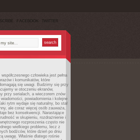
SCRIBE
FACEBOOK
TWITTER
 współczesnego człowieka jest pełna
razów i komunikatów, które
domagają się uwagi. Budzimy się przy
racujemy w otoczeniu ekranów,
 przy serialach, a wieczorem znów
wiadomości, powiadomienia i kolejne
aki rytm wydaje się naturalny, bo stał
hny, ale coraz więcej osób zauważa,
taje bez konsekwencji. Narastające
rudność w skupieniu, rozdrażnienie i
wnętrznego rozproszenia często nie
ednego wielkiego problemu, lecz z
nych bodźców, które dzień po dniu
ą uwagę. Właśnie dlatego rośnie