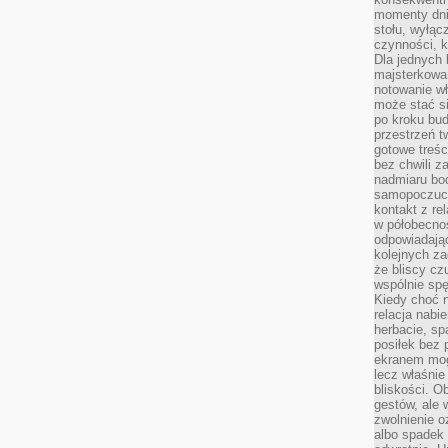
momenty dnia
stołu, wyłąc
czynności, 
Dla jednych 
majsterkowan
notowanie w
może stać si
po kroku bu
przestrzeń 
gotowe treśc
bez chwili 
nadmiaru bo
samopoczuci
kontakt z re
w półobecnoś
odpowiadają
kolejnych za
że bliscy cz
wspólnie spę
Kiedy choć 
relacja nabi
herbacie, sp
posiłek bez
ekranem mog
lecz właśnie
bliskości. 
gestów, ale 
zwolnienie o
albo spadek