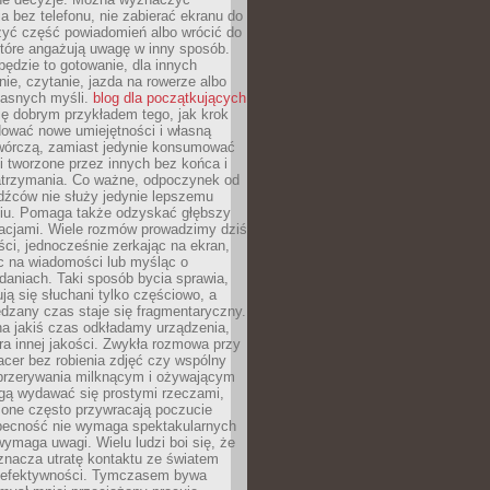
 bez telefonu, nie zabierać ekranu do
zyć część powiadomień albo wrócić do
które angażują uwagę w inny sposób.
będzie to gotowanie, dla innych
ie, czytanie, jazda na rowerze albo
łasnych myśli.
blog dla początkujących
ę dobrym przykładem tego, jak krok
dować nowe umiejętności i własną
twórczą, zamiast jedynie konsumować
i tworzone przez innych bez końca i
zatrzymania. Co ważne, odpoczynek od
dźców nie służy jedynie lepszemu
u. Pomaga także odzyskać głębszy
lacjami. Wiele rozmów prowadzimy dziś
ci, jednocześnie zerkając na ekran,
c na wiadomości lub myśląc o
daniach. Taki sposób bycia sprawia,
ują się słuchani tylko częściowo, a
dzany czas staje się fragmentaryczny.
na jakiś czas odkładamy urządzenia,
era innej jakości. Zwykła rozmowa przy
acer bez robienia zdjęć czy wspólny
 przerywania milknącym i ożywającym
ą wydawać się prostymi rzeczami,
 one często przywracają poczucie
Obecność nie wymaga spektakularnych
wymaga uwagi. Wielu ludzi boi się, że
znacza utratę kontaktu ze światem
 efektywności. Tymczasem bywa