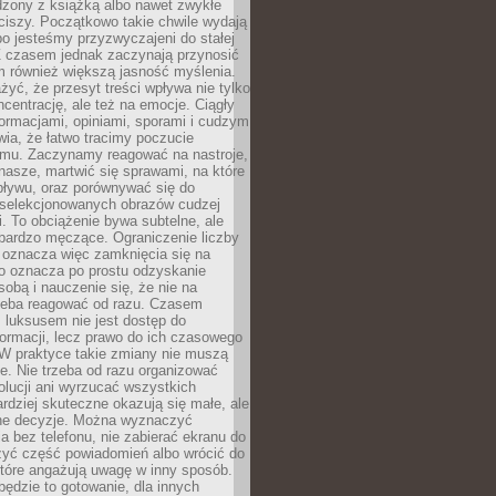
dzony z książką albo nawet zwykłe
ciszy. Początkowo takie chwile wydają
bo jesteśmy przyzwyczajeni do stałej
 Z czasem jednak zaczynają przynosić
m również większą jasność myślenia.
yć, że przesyt treści wpływa nie tylko
centrację, ale też na emocje. Ciągły
formacjami, opiniami, sporami i cudzym
ia, że łatwo tracimy poczucie
tmu. Zaczynamy reagować na nastroje,
 nasze, martwić się sprawami, na które
ływu, oraz porównywać się do
yselekcjonowanych obrazów cudzej
. To obciążenie bywa subtelne, ale
 bardzo męczące. Ograniczenie liczby
 oznacza więc zamknięcia się na
to oznacza po prostu odzyskanie
sobą i nauczenie się, że nie na
zeba reagować od razu. Czasem
 luksusem nie jest dostęp do
formacji, lecz prawo do ich czasowego
 W praktyce takie zmiany nie muszą
e. Nie trzeba od razu organizować
olucji ani wyrzucać wszystkich
rdziej skuteczne okazują się małe, ale
e decyzje. Można wyznaczyć
 bez telefonu, nie zabierać ekranu do
zyć część powiadomień albo wrócić do
które angażują uwagę w inny sposób.
będzie to gotowanie, dla innych