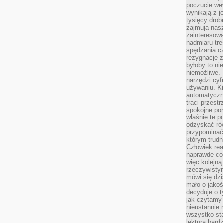
poczucie we
wynikają z j
tysięcy drob
zajmują nasz
zainteresow
nadmiaru tre
spędzania cz
rezygnację z
byłoby to n
niemożliwe. 
narzędzi cyf
używaniu. Ki
automatyczn
traci przestr
spokojne po
właśnie te p
odzyskać ró
przypominać
którym trud
Człowiek rea
naprawdę co
więc kolejną
rzeczywistym
mówi się dzi
mało o jakoś
decyduje o t
jak czytamy 
nieustannie 
wszystko sta
lektura bard