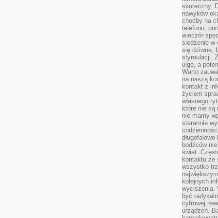
skuteczny. D
nawyków oka
choćby na c
telefonu, po
wieczór spę
siedzenie w 
się dziwne, 
stymulacji.
ulgę, a pote
Warto zauważ
na naszą kon
kontakt z in
życiem spraw
własnego ry
które nie są
nie mamy wp
starannie w
codzienności
długofalowo
bodźców nie
świat. Częs
kontaktu ze 
wszystko tr
największym
kolejnych in
wyciszenia.
być radykaln
cyfrowej rew
urządzeń. Ba
konsekwentn