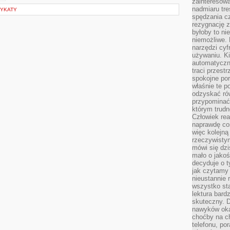
zainteresow
nadmiaru tre
DYKATY
spędzania cz
rezygnację z
byłoby to n
niemożliwe. 
narzędzi cyf
używaniu. Ki
automatyczn
traci przestr
spokojne po
właśnie te p
odzyskać ró
przypominać
którym trud
Człowiek rea
naprawdę co
więc kolejną
rzeczywistym
mówi się dzi
mało o jakoś
decyduje o t
jak czytamy 
nieustannie 
wszystko sta
lektura bard
skuteczny. D
nawyków oka
choćby na c
telefonu, po