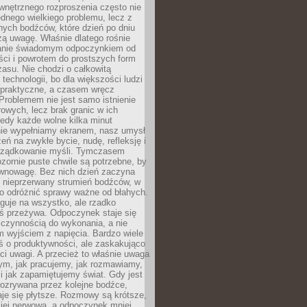
wnętrznego rozproszenia często nie
ednego wielkiego problemu, lecz z
nych bodźców, które dzień po dniu
ą uwagę. Właśnie dlatego rośnie
anie świadomym odpoczynkiem od
ści i powrotem do prostszych form
asu. Nie chodzi o całkowitą
 technologii, bo dla większości ludzi
iepraktyczne, a czasem wręcz
Problemem nie jest samo istnienie
rowych, lecz brak granic w ich
edy każde wolne kilka minut
ie wypełniamy ekranem, nasz umysł
zeń na zwykłe bycie, nudę, refleksję i
rządkowanie myśli. Tymczasem
ozornie puste chwile są potrzebne, by
wnowagę. Bez nich dzień zaczyna
 nieprzerwany strumień bodźców, w
no odróżnić sprawy ważne od błahych.
guje na wszystko, ale rzadko
ś przeżywa. Odpoczynek staje się
 czynnością do wykonania, a nie
 wyjściem z napięcia. Bardzo wiele
ś o produktywności, ale zaskakująco
ci uwagi. A przecież to właśnie uwaga
ym, jak pracujemy, jak rozmawiamy,
i jak zapamiętujemy świat. Gdy jest
rozrywana przez kolejne bodźce,
je się płytsze. Rozmowy są krótsze,
ziej nerwowa, a odpoczynek mniej