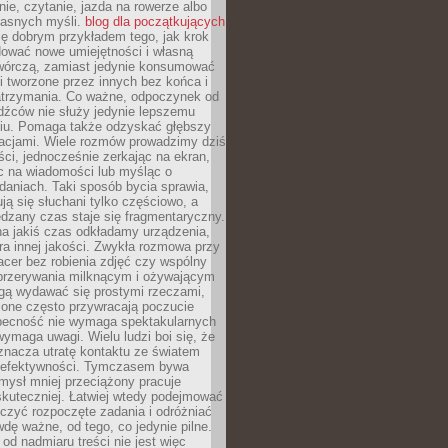
ie, czytanie, jazda na rowerze albo
łasnych myśli.
blog dla początkujących
ę dobrym przykładem tego, jak krok
dować nowe umiejętności i własną
twórczą, zamiast jedynie konsumować
i tworzone przez innych bez końca i
zatrzymania. Co ważne, odpoczynek od
dźców nie służy jedynie lepszemu
u. Pomaga także odzyskać głębszy
lacjami. Wiele rozmów prowadzimy dziś
ci, jednocześnie zerkając na ekran,
c na wiadomości lub myśląc o
daniach. Taki sposób bycia sprawia,
ują się słuchani tylko częściowo, a
dzany czas staje się fragmentaryczny.
na jakiś czas odkładamy urządzenia,
era innej jakości. Zwykła rozmowa przy
acer bez robienia zdjęć czy wspólny
 przerywania milknącym i ożywającym
ą wydawać się prostymi rzeczami,
 one często przywracają poczucie
Obecność nie wymaga spektakularnych
wymaga uwagi. Wielu ludzi boi się, że
znacza utratę kontaktu ze światem
 efektywności. Tymczasem bywa
mysł mniej przeciążony pracuje
 skuteczniej. Łatwiej wtedy podejmować
czyć rozpoczęte zadania i odróżniać
wdę ważne, od tego, co jedynie pilne.
d nadmiaru treści nie jest więc