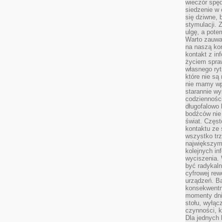
wieczór spę
siedzenie w 
się dziwne, 
stymulacji.
ulgę, a pote
Warto zauważ
na naszą kon
kontakt z in
życiem spraw
własnego ry
które nie są
nie mamy wp
starannie w
codzienności
długofalowo
bodźców nie
świat. Częs
kontaktu ze 
wszystko tr
największym
kolejnych in
wyciszenia.
być radykaln
cyfrowej rew
urządzeń. Ba
konsekwentn
momenty dnia
stołu, wyłąc
czynności, 
Dla jednych 