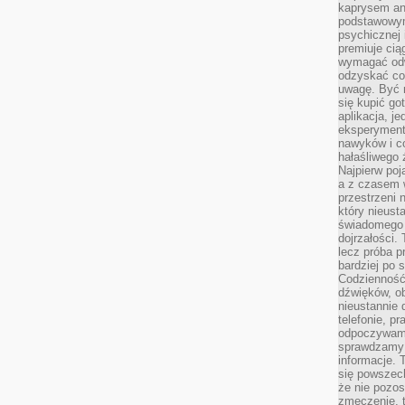
kaprysem ani
podstawowy
psychicznej i
premiuje ci
wymagać odw
odzyskać co
uwagę. Być m
się kupić go
aplikacja, j
eksperyment
nawyków i c
hałaśliwego 
Najpierw poj
a z czasem w
przestrzeni 
który nieust
świadomego 
dojrzałości.
lecz próba pr
bardziej po 
Codzienność
dźwięków, ob
nieustannie 
telefonie, p
odpoczywamy
sprawdzamy 
informacje. T
się powszec
że nie pozos
zmęczenie, t