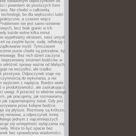
anie świadomym odpoczynkiem od
ści i powrotem do prostszych form
asu. Nie chodzi o całkowitą
 technologii, bo dla większości ludzi
iepraktyczne, a czasem wręcz
Problemem nie jest samo istnienie
rowych, lecz brak granic w ich
edy każde wolne kilka minut
ie wypełniamy ekranem, nasz umysł
zeń na zwykłe bycie, nudę, refleksję i
rządkowanie myśli. Tymczasem
ozornie puste chwile są potrzebne, by
wnowagę. Bez nich dzień zaczyna
 nieprzerwany strumień bodźców, w
no odróżnić sprawy ważne od błahych.
guje na wszystko, ale rzadko
ś przeżywa. Odpoczynek staje się
 czynnością do wykonania, a nie
 wyjściem z napięcia. Bardzo wiele
ś o produktywności, ale zaskakująco
ci uwagi. A przecież to właśnie uwaga
ym, jak pracujemy, jak rozmawiamy,
i jak zapamiętujemy świat. Gdy jest
rozrywana przez kolejne bodźce,
je się płytsze. Rozmowy są krótsze,
ziej nerwowa, a odpoczynek mniej
latego jednym z najcenniejszych
zuje się umiejętność wyłączania się
hwilę. Może to być spacer bez
ranek bez sprawdzania wiadomości,