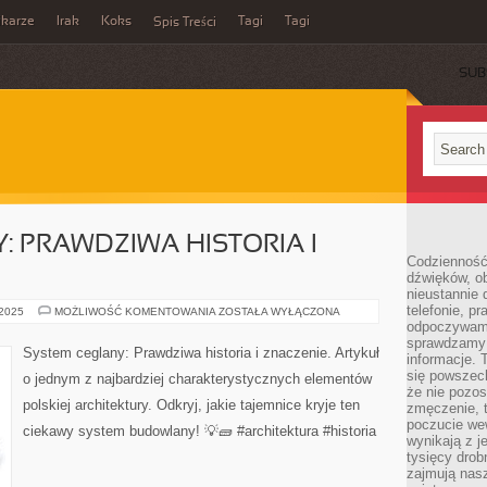
ikarze
Irak
Koks
Tagi
Tagi
Spis Treści
SUB
: PRAWDZIWA HISTORIA I
Codzienność
dźwięków, ob
nieustannie 
telefonie, p
SYSTEM
 2025
MOŻLIWOŚĆ KOMENTOWANIA
ZOSTAŁA WYŁĄCZONA
CEGLANY:
odpoczywamy
PRAWDZIWA
sprawdzamy 
HISTORIA
System ceglany: Prawdziwa historia i znaczenie. Artykuł
informacje. T
I
ZNACZENIE
się powszec
o jednym z najbardziej charakterystycznych elementów
że nie pozos
polskiej architektury. Odkryj, jakie tajemnice kryje ten
zmęczenie, t
poczucie we
ciekawy system budowlany! 💡🧱 #architektura #historia
wynikają z j
tysięcy drob
zajmują nasz