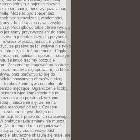
latego jednym z najcenniejszych
zuje się umiejętność wyłączania się
hwilę. Może to być spacer bez
ranek bez sprawdzania wiadomości,
dzony z książką albo nawet zwykłe
ciszy. Początkowo takie chwile wydają
bo jesteśmy przyzwyczajeni do stałej
 Z czasem jednak zaczynają przynosić
m również większą jasność myślenia.
yć, że przesyt treści wpływa nie tylko
centrację, ale też na emocje. Ciągły
formacjami, opiniami, sporami i cudzym
ia, że łatwo tracimy poczucie
tmu. Zaczynamy reagować na nastroje,
 nasze, martwić się sprawami, na które
ływu, oraz porównywać się do
yselekcjonowanych obrazów cudzej
. To obciążenie bywa subtelne, ale
 bardzo męczące. Ograniczenie liczby
 oznacza więc zamknięcia się na
to oznacza po prostu odzyskanie
sobą i nauczenie się, że nie na
zeba reagować od razu. Czasem
 luksusem nie jest dostęp do
formacji, lecz prawo do ich czasowego
 W praktyce takie zmiany nie muszą
e. Nie trzeba od razu organizować
olucji ani wyrzucać wszystkich
rdziej skuteczne okazują się małe, ale
e decyzje. Można wyznaczyć