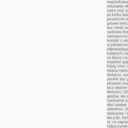
majsterkowan
notowanie w
może stać si
po kroku bu
przestrzeń 
gotowe treśc
bez chwili 
nadmiaru bo
samopoczuci
kontakt z re
w półobecnoś
odpowiadają
kolejnych za
że bliscy cz
wspólnie spę
Kiedy choć 
relacja nabi
herbacie, sp
posiłek bez
ekranem mog
lecz właśnie
bliskości. 
gestów, ale 
zwolnienie o
albo spadek
odwrotnie. U
spokojniej i
decyzje, koń
to, co napra
Odpoczynek o