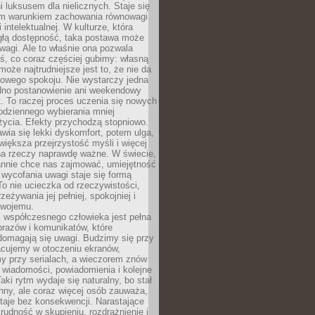
 luksusem dla nielicznych. Staje się
m warunkiem zachowania równowagi
 intelektualnej. W kulturze, która
ągłą dostępność, taka postawa może
agi. Ale to właśnie ona pozwala
ś, co coraz częściej gubimy: własną
oże najtrudniejsze jest to, że nie da
towego spokoju. Nie wystarczy jedna
edno postanowienie ani weekendowy
. To raczej proces uczenia się nowych
odziennego wybierania mniej
życia. Efekty przychodzą stopniowo.
awia się lekki dyskomfort, potem ulga,
iększa przejrzystość myśli i więcej
na rzeczy naprawdę ważne. W świecie,
annie chce nas zajmować, umiejętność
wycofania uwagi staje się formą
 To nie ucieczka od rzeczywistości,
zeżywania jej pełniej, spokojniej i
swojemu.
 współczesnego człowieka jest pełna
razów i komunikatów, które
domagają się uwagi. Budzimy się przy
racujemy w otoczeniu ekranów,
 przy serialach, a wieczorem znów
wiadomości, powiadomienia i kolejne
aki rytm wydaje się naturalny, bo stał
hny, ale coraz więcej osób zauważa,
taje bez konsekwencji. Narastające
rudność w skupieniu, rozdrażnienie i