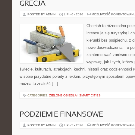
GRECJA
POSTED BY ADMIN
LIP - 6 - 2026
MOŻLIWOŚĆ KOMENTOWAN
Cherrish to różnorodna prze
interesują się turystyką i
kierunki bez pośpiechu, z c
nowe doświadczenia. To por
zainteresować zarówno oso
wyprawę, jak i tych, którzy 
świecie, kulturach, atrakcjach, kuchni, historii oraz codzienności
w sobie przydatne porady z lekkim, przystępnym sposobem opowi
można tu znaleźć […]
CATEGORIES:
ZIELONE OSIEDLA I SMART CITIES
PODZIEMIE FINANSOWE
POSTED BY ADMIN
LIP - 5 - 2026
MOŻLIWOŚĆ KOMENTOWAN