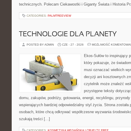
technicznych. Polecam Ciekawostki i Giganty Świata i Historia P
CATEGORIES:
PALMTREEVIEW
TECHNOLOGIE DLA PLANETY
POSTED BY ADMIN
CZE - 27 - 2026
MOŻLIWOŚĆ KOMENTOWA
Ekos-Sułów to inspirujący p
który pokazuje, że świadom
musi oznaczać wielkich wy
decyzji ani kosztownych zm
czytelnik może znaleźć wsk
przystępne teksty dotyczą
domu, zakupów, podróży, gotowania, energii, recyklingu, przyrod
wspierających bardziej odpowiedzialny styl życia. Strona została
osobach, które chcą odkrywać współczesne wyzwania środowisko
szukają treści […]
CATEGORIES:
KOSMETYKA WEGAŃSKA I CRUELTY FREE