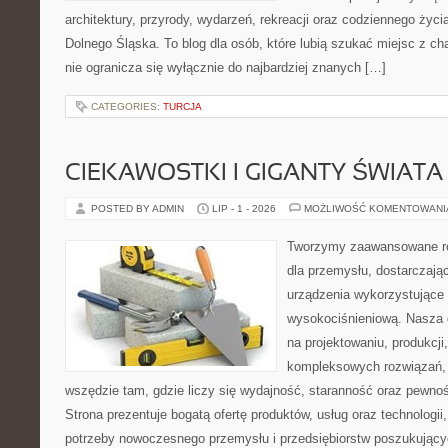
architektury, przyrody, wydarzeń, rekreacji oraz codziennego życ
Dolnego Śląska. To blog dla osób, które lubią szukać miejsc z 
nie ogranicza się wyłącznie do najbardziej znanych […]
CATEGORIES:
TURCJA
CIEKAWOSTKI I GIGANTY ŚWIATA
POSTED BY ADMIN
LIP - 1 - 2026
MOŻLIWOŚĆ KOMENTOWAN
Tworzymy zaawansowane ro
dla przemysłu, dostarczaj
urządzenia wykorzystujące 
wysokociśnieniową. Nasza d
na projektowaniu, produkcji
kompleksowych rozwiązań, 
wszędzie tam, gdzie liczy się wydajność, staranność oraz pewn
Strona prezentuje bogatą ofertę produktów, usług oraz technologii
potrzeby nowoczesnego przemysłu i przedsiębiorstw poszukując