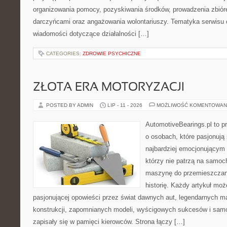
organizowania pomocy, pozyskiwania środków, prowadzenia zbiór
darczyńcami oraz angażowania wolontariuszy. Tematyka serwisu 
wiadomości dotyczące działalności […]
CATEGORIES:
ZDROWIE PSYCHICZNE
ZŁOTA ERA MOTORYZACJI
POSTED BY ADMIN
LIP - 11 - 2026
MOŻLIWOŚĆ KOMENTOWAN
AutomotiveBearings.pl to p
o osobach, które pasjonują 
najbardziej emocjonującym 
którzy nie patrzą na samoc
maszynę do przemieszczani
historię. Każdy artykuł mo
pasjonującej opowieści przez świat dawnych aut, legendarnych 
konstrukcji, zapomnianych modeli, wyścigowych sukcesów i samo
zapisały się w pamięci kierowców. Strona łączy […]