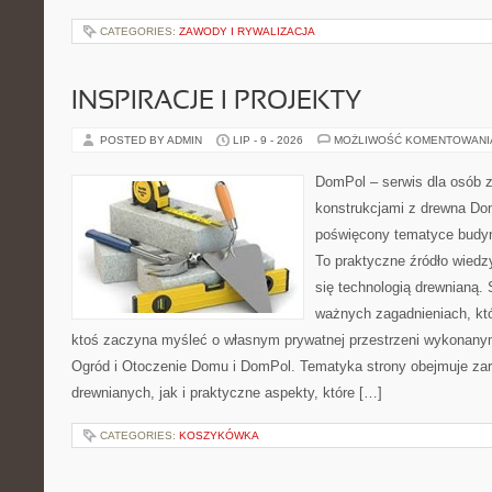
CATEGORIES:
ZAWODY I RYWALIZACJA
INSPIRACJE I PROJEKTY
POSTED BY ADMIN
LIP - 9 - 2026
MOŻLIWOŚĆ KOMENTOWAN
DomPol – serwis dla osób 
konstrukcjami z drewna Dom
poświęcony tematyce budyn
To praktyczne źródło wiedzy
się technologią drewnianą. 
ważnych zagadnieniach, któ
ktoś zaczyna myśleć o własnym prywatnej przestrzeni wykonan
Ogród i Otoczenie Domu i DomPol. Tematyka strony obejmuje z
drewnianych, jak i praktyczne aspekty, które […]
CATEGORIES:
KOSZYKÓWKA