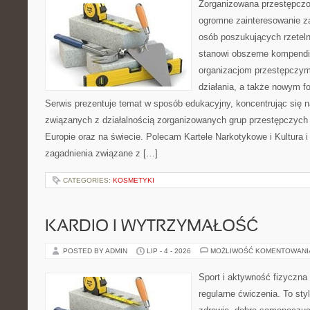
Zorganizowana przestępczoś
ogromne zainteresowanie za
osób poszukujących rzeteln
stanowi obszerne kompendi
organizacjom przestępczym
działania, a także nowym f
Serwis prezentuje temat w sposób edukacyjny, koncentrując się na
związanych z działalnością zorganizowanych grup przestępczych 
Europie oraz na świecie. Polecam Kartele Narkotykowe i Kultura i 
zagadnienia związane z […]
CATEGORIES:
KOSMETYKI
KARDIO I WYTRZYMAŁOŚĆ
POSTED BY ADMIN
LIP - 4 - 2026
MOŻLIWOŚĆ KOMENTOWAN
Sport i aktywność fizyczna 
regularne ćwiczenia. To sty