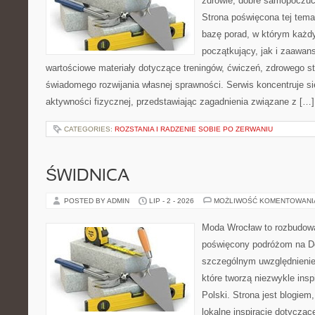
zdrowie, dobre samopoczuci
Strona poświęcona tej tem
bazę porad, w którym każdy
początkujący, jak i zaawa
wartościowe materiały dotyczące treningów, ćwiczeń, zdrowego st
świadomego rozwijania własnej sprawności. Serwis koncentruje s
aktywności fizycznej, przedstawiając zagadnienia związane z […]
CATEGORIES:
ROZSTANIA I RADZENIE SOBIE PO ZERWANIU
ŚWIDNICA
POSTED BY ADMIN
LIP - 2 - 2026
MOŻLIWOŚĆ KOMENTOWAN
Moda Wrocław to rozbudowa
poświęcony podróżom na D
szczególnym uwzględnienie
które tworzą niezwykle insp
Polski. Strona jest blogie
lokalne inspiracje dotyczące