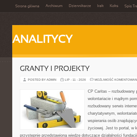
Archiwum
Dziennikarze
Irak
Koks
Strona główna
Spis Tr
ANALITYCY
GRANTY I PROJEKTY
POSTED BY ADMIN
LIP - 11 - 2026
MOŻLIWOŚĆ KOMENTOWAN
CP Caritas – rozbudowany p
wolontariacie i mądrym pom
rozbudowany serwis intern
charytatywnym, wolontaria
wspierania osób znajdującyc
życiowej. Jest to portal, 
przystępnie przedstawioną wiedzę dotyczące działalności fundacji