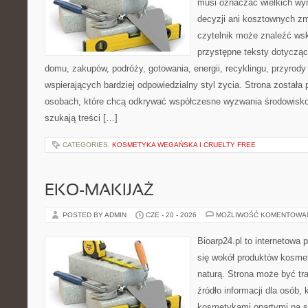
musi oznaczać wielkich wy
decyzji ani kosztownych zm
czytelnik może znaleźć wsk
przystępne teksty dotyczą
domu, zakupów, podróży, gotowania, energii, recyklingu, przyrod
wspierających bardziej odpowiedzialny styl życia. Strona została
osobach, które chcą odkrywać współczesne wyzwania środowisko
szukają treści […]
CATEGORIES:
KOSMETYKA WEGAŃSKA I CRUELTY FREE
EKO-MAKIJAŻ
POSTED BY ADMIN
CZE - 20 - 2026
MOŻLIWOŚĆ KOMENTOWA
Bioarp24.pl to internetowa 
się wokół produktów kosme
naturą. Strona może być tr
źródło informacji dla osób, k
kosmetykami opartymi na sk