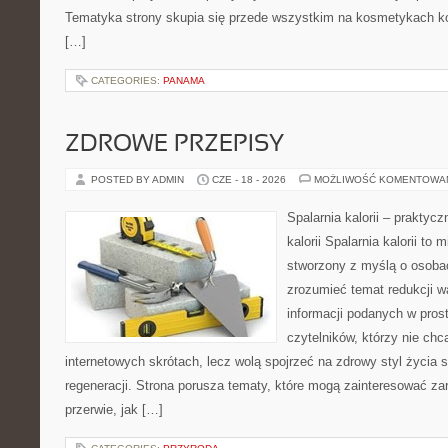
Tematyka strony skupia się przede wszystkim na kosmetykach ko
[…]
CATEGORIES:
PANAMA
ZDROWE PRZEPISY
POSTED BY ADMIN
CZE - 18 - 2026
MOŻLIWOŚĆ KOMENTOWA
Spalarnia kalorii – praktyc
kalorii Spalarnia kalorii to 
stworzony z myślą o osobac
zrozumieć temat redukcji w
informacji podanych w pros
czytelników, którzy nie chc
internetowych skrótach, lecz wolą spojrzeć na zdrowy styl życia 
regeneracji. Strona porusza tematy, które mogą zainteresować z
przerwie, jak […]