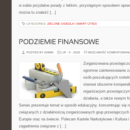
w sobie przydatne porady z lekkim, przystępnym sposobem opowi
można tu znaleźć […]
CATEGORIES:
ZIELONE OSIEDLA I SMART CITIES
PODZIEMIE FINANSOWE
POSTED BY ADMIN
LIP - 5 - 2026
MOŻLIWOŚĆ KOMENTOWAN
Zorganizowana przestępczoś
ogromne zainteresowanie za
osób poszukujących rzeteln
stanowi obszerne kompendi
organizacjom przestępczym
działania, a także nowym f
Serwis prezentuje temat w sposób edukacyjny, koncentrując się na
związanych z działalnością zorganizowanych grup przestępczych 
Europie oraz na świecie. Polecam Kartele Narkotykowe i Kultura i 
zagadnienia związane z […]