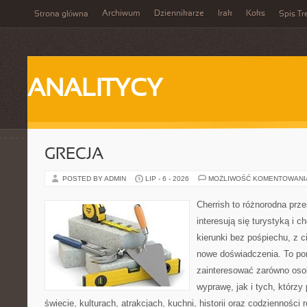
Archiwum
Dziennikarze
Irak
Koks
Strona główna
Spis Tr
ANALITYCY
GRECJA
POSTED BY ADMIN
LIP - 6 - 2026
MOŻLIWOŚĆ KOMENTOWAN
Cherrish to różnorodna prze
interesują się turystyką i
kierunki bez pośpiechu, z c
nowe doświadczenia. To por
zainteresować zarówno oso
wyprawę, jak i tych, którzy 
świecie, kulturach, atrakcjach, kuchni, historii oraz codzienności