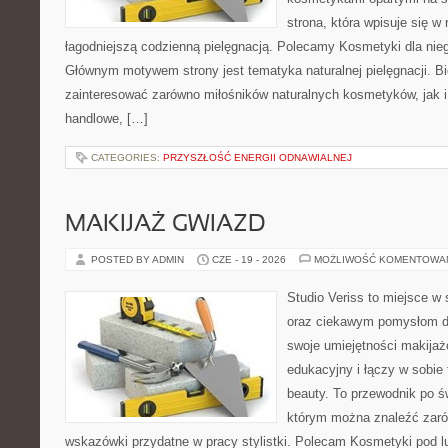
strona, która wpisuje się w
łagodniejszą codzienną pielęgnacją. Polecamy Kosmetyki dla nieg
Głównym motywem strony jest tematyka naturalnej pielęgnacji. B
zainteresować zarówno miłośników naturalnych kosmetyków, jak i
handlowe, […]
CATEGORIES:
PRZYSZŁOŚĆ ENERGII ODNAWIALNEJ
MAKIJAŻ GWIAZD
POSTED BY ADMIN
CZE - 19 - 2026
MOŻLIWOŚĆ KOMENTOWA
Studio Veriss to miejsce w
oraz ciekawym pomysłom dl
swoje umiejętności makijaż
edukacyjny i łączy w sobie
beauty. To przewodnik po 
którym można znaleźć zarów
wskazówki przydatne w pracy stylistki. Polecam Kosmetyki pod lup