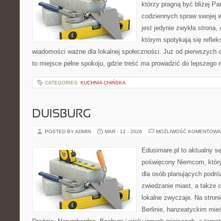
którzy pragną być bliżej Pan
codziennych spraw swojej ws
jest jedynie zwykła strona, a
którym spotykają się reflek
wiadomości ważne dla lokalnej społeczności. Już od pierwszych 
to miejsce pełne spokoju, gdzie treść ma prowadzić do lepszego 
CATEGORIES:
KUCHNIA CHIŃSKA
DUISBURG
POSTED BY ADMIN
MAR - 12 - 2026
MOŻLIWOŚĆ KOMENTOWA
Edusimare.pl to aktualny s
poświęcony Niemcom, któr
dla osób planujących podróż
zwiedzanie miast, a także 
lokalne zwyczaje. Na stronie
Berlinie, hanzeatyckim mieś