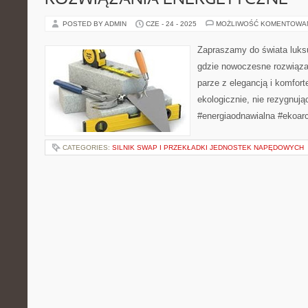
ROZWIĄZANIA ENERGETYCZNE
POSTED BY ADMIN
CZE - 24 - 2025
MOŻLIWOŚĆ KOMENTOWA
Zapraszamy do świata luk
gdzie nowoczesne rozwiąza
parze z elegancją i komfor
ekologicznie, nie rezygnuj
#energiaodnawialna #ekoarc
CATEGORIES:
SILNIK SWAP I PRZEKŁADKI JEDNOSTEK NAPĘDOWYCH