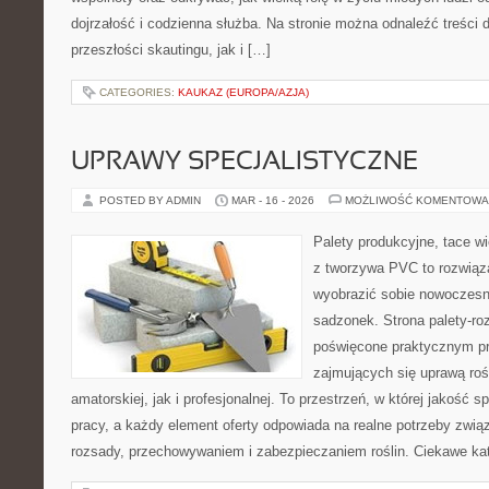
dojrzałość i codzienna służba. Na stronie można odnaleźć treści
przeszłości skautingu, jak i […]
CATEGORIES:
KAUKAZ (EUROPA/AZJA)
UPRAWY SPECJALISTYCZNE
POSTED BY ADMIN
MAR - 16 - 2026
MOŻLIWOŚĆ KOMENTOWA
Palety produkcyjne, tace wi
z tworzywa PVC to rozwiąza
wyobrazić sobie nowoczesn
sadzonek. Strona palety-ro
poświęcone praktycznym p
zajmujących się uprawą rośl
amatorskiej, jak i profesjonalnej. To przestrzeń, w której jakość 
pracy, a każdy element oferty odpowiada na realne potrzeby zwi
rozsady, przechowywaniem i zabezpieczaniem roślin. Ciekawe ka