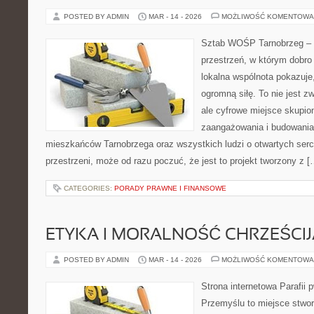
POSTED BY ADMIN
MAR - 14 - 2026
MOŻLIWOŚĆ KOMENTOWA
Sztab WOŚP Tarnobrzeg – G
przestrzeń, w którym dobro 
lokalna wspólnota pokazuje
ogromną siłę. To nie jest z
ale cyfrowe miejsce skupio
zaangażowania i budowania 
mieszkańców Tarnobrzega oraz wszystkich ludzi o otwartych sercac
przestrzeni, może od razu poczuć, że jest to projekt tworzony z [
CATEGORIES:
PORADY PRAWNE I FINANSOWE
ETYKA I MORALNOŚĆ CHRZEŚCI
POSTED BY ADMIN
MAR - 14 - 2026
MOŻLIWOŚĆ KOMENTOWA
Strona internetowa Parafii 
Przemyślu to miejsce stwor