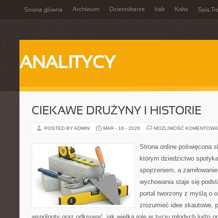
Archiwum
Dziennikarze
Irak
Koks
Strona główna
Spis Tr
ANALITYCY
CIEKAWE DRUŻYNY I HISTORIE
POSTED BY ADMIN
MAR - 16 - 2026
MOŻLIWOŚĆ KOMENTOWA
Strona online poświęcona s
którym dziedzictwo spotyka
spojrzeniem, a zamiłowanie
wychowania staje się podst
portal tworzony z myślą o o
zrozumieć idee skautowe, p
wspólnoty oraz odkrywać, jak wielką rolę w życiu młodych ludzi o