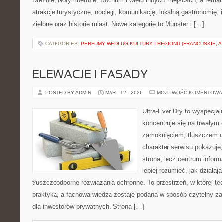
Dreźnie, Norymberdze, Bochum i wielu innych miejscach, a tema
atrakcje turystyczne, noclegi, komunikację, lokalną gastronomię, i
zielone oraz historie miast. Nowe kategorie to Münster i […]
CATEGORIES:
PERFUMY WEDŁUG KULTURY I REGIONU (FRANCUSKIE, A
ELEWACJE I FASADY
POSTED BY ADMIN
MAR - 12 - 2026
MOŻLIWOŚĆ KOMENTOWA
Ultra-Ever Dry to wyspecjal
koncentruje się na trwałym 
zamoknięciem, tłuszczem o
charakter serwisu pokazuje,
strona, lecz centrum inform
lepiej rozumieć, jak działaj
tłuszczoodporne rozwiązania ochronne. To przestrzeń, w której te
praktyką, a fachowa wiedza zostaje podana w sposób czytelny zaró
dla inwestorów prywatnych. Strona […]