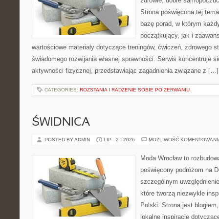
zdrowie, dobre samopoczuci
Strona poświęcona tej tem
bazę porad, w którym każdy
początkujący, jak i zaawa
wartościowe materiały dotyczące treningów, ćwiczeń, zdrowego st
świadomego rozwijania własnej sprawności. Serwis koncentruje s
aktywności fizycznej, przedstawiając zagadnienia związane z […]
CATEGORIES:
ROZSTANIA I RADZENIE SOBIE PO ZERWANIU
ŚWIDNICA
POSTED BY ADMIN
LIP - 2 - 2026
MOŻLIWOŚĆ KOMENTOWAN
Moda Wrocław to rozbudowa
poświęcony podróżom na D
szczególnym uwzględnienie
które tworzą niezwykle insp
Polski. Strona jest blogie
lokalne inspiracje dotyczące