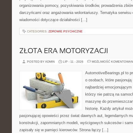
organizowania pomocy, pozyskiwania środków, prowadzenia zbiór
darczyńcami oraz angażowania wolontariuszy. Tematyka serwisu 
wiadomości dotyczące działalności […]
CATEGORIES:
ZDROWIE PSYCHICZNE
ZŁOTA ERA MOTORYZACJI
POSTED BY ADMIN
LIP - 11 - 2026
MOŻLIWOŚĆ KOMENTOWAN
AutomotiveBearings.pl to p
o osobach, które pasjonują 
najbardziej emocjonującym 
którzy nie patrzą na samoc
maszynę do przemieszczani
historię. Każdy artykuł mo
pasjonującej opowieści przez świat dawnych aut, legendarnych 
konstrukcji, zapomnianych modeli, wyścigowych sukcesów i samo
zapisały się w pamięci kierowców. Strona łączy […]