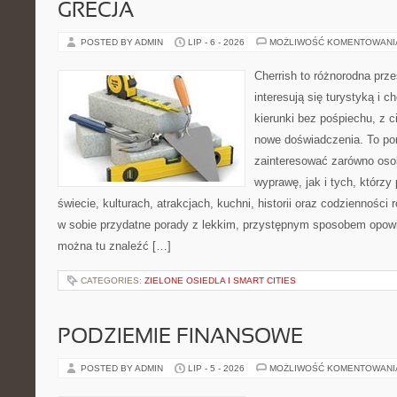
GRECJA
POSTED BY ADMIN
LIP - 6 - 2026
MOŻLIWOŚĆ KOMENTOWAN
Cherrish to różnorodna prze
interesują się turystyką i
kierunki bez pośpiechu, z c
nowe doświadczenia. To por
zainteresować zarówno oso
wyprawę, jak i tych, którzy 
świecie, kulturach, atrakcjach, kuchni, historii oraz codzienności
w sobie przydatne porady z lekkim, przystępnym sposobem opowi
można tu znaleźć […]
CATEGORIES:
ZIELONE OSIEDLA I SMART CITIES
PODZIEMIE FINANSOWE
POSTED BY ADMIN
LIP - 5 - 2026
MOŻLIWOŚĆ KOMENTOWAN