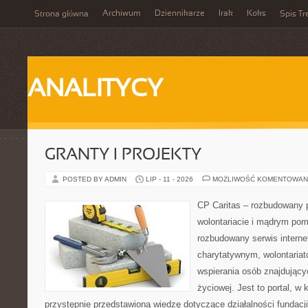
Archiwum
Dziennikarze
Irak
Koks
Strona główna
Spis Tr
ANALITYCY
GRANTY I PROJEKTY
POSTED BY ADMIN
LIP - 11 - 2026
MOŻLIWOŚĆ KOMENTOWAN
CP Caritas – rozbudowany p
wolontariacie i mądrym pom
rozbudowany serwis intern
charytatywnym, wolontaria
wspierania osób znajdującyc
życiowej. Jest to portal, 
przystępnie przedstawioną wiedzę dotyczące działalności fundacji