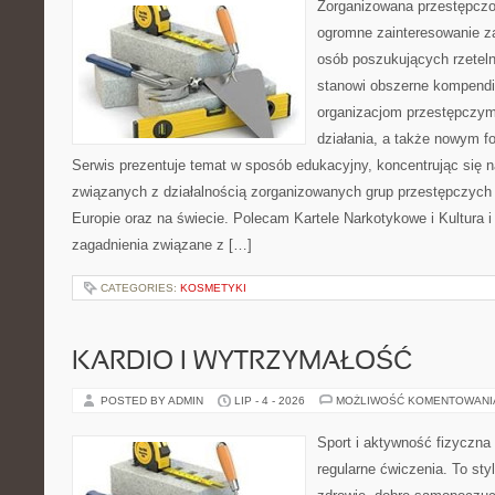
Zorganizowana przestępczoś
ogromne zainteresowanie za
osób poszukujących rzeteln
stanowi obszerne kompendi
organizacjom przestępczym
działania, a także nowym f
Serwis prezentuje temat w sposób edukacyjny, koncentrując się na
związanych z działalnością zorganizowanych grup przestępczych 
Europie oraz na świecie. Polecam Kartele Narkotykowe i Kultura i 
zagadnienia związane z […]
CATEGORIES:
KOSMETYKI
KARDIO I WYTRZYMAŁOŚĆ
POSTED BY ADMIN
LIP - 4 - 2026
MOŻLIWOŚĆ KOMENTOWAN
Sport i aktywność fizyczna 
regularne ćwiczenia. To sty