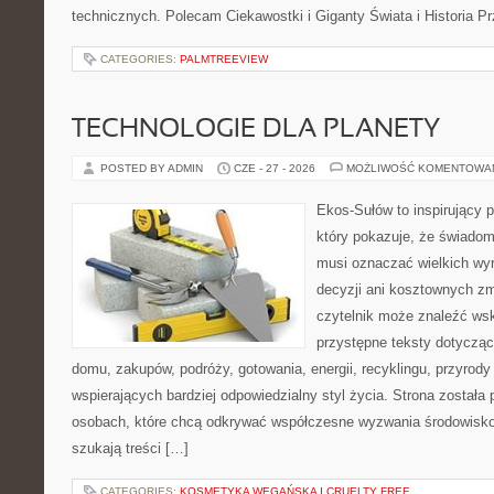
technicznych. Polecam Ciekawostki i Giganty Świata i Historia P
CATEGORIES:
PALMTREEVIEW
TECHNOLOGIE DLA PLANETY
POSTED BY ADMIN
CZE - 27 - 2026
MOŻLIWOŚĆ KOMENTOWA
Ekos-Sułów to inspirujący p
który pokazuje, że świadom
musi oznaczać wielkich wy
decyzji ani kosztownych zm
czytelnik może znaleźć wsk
przystępne teksty dotyczą
domu, zakupów, podróży, gotowania, energii, recyklingu, przyrod
wspierających bardziej odpowiedzialny styl życia. Strona została
osobach, które chcą odkrywać współczesne wyzwania środowisko
szukają treści […]
CATEGORIES:
KOSMETYKA WEGAŃSKA I CRUELTY FREE