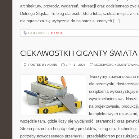
architektury, przyrody, wydarzeń, rekreacji oraz codziennego życ
Dolnego Śląska. To blog dla osób, które lubią szukać miejsc z 
nie ogranicza się wyłącznie do najbardziej znanych […]
CATEGORIES:
TURCJA
CIEKAWOSTKI I GIGANTY ŚWIATA
POSTED BY ADMIN
LIP - 1 - 2026
MOŻLIWOŚĆ KOMENTOWAN
Tworzymy zaawansowane ro
dla przemysłu, dostarczaj
urządzenia wykorzystujące 
wysokociśnieniową. Nasza d
na projektowaniu, produkcji
kompleksowych rozwiązań, 
wszędzie tam, gdzie liczy się wydajność, staranność oraz pewn
Strona prezentuje bogatą ofertę produktów, usług oraz technologii
potrzeby nowoczesnego przemysłu i przedsiębiorstw poszukując