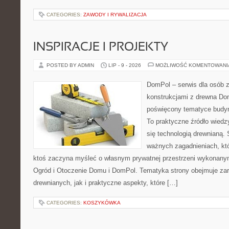
CATEGORIES:
ZAWODY I RYWALIZACJA
INSPIRACJE I PROJEKTY
POSTED BY ADMIN
LIP - 9 - 2026
MOŻLIWOŚĆ KOMENTOWAN
DomPol – serwis dla osób 
konstrukcjami z drewna Dom
poświęcony tematyce budyn
To praktyczne źródło wiedzy
się technologią drewnianą. 
ważnych zagadnieniach, któ
ktoś zaczyna myśleć o własnym prywatnej przestrzeni wykonan
Ogród i Otoczenie Domu i DomPol. Tematyka strony obejmuje z
drewnianych, jak i praktyczne aspekty, które […]
CATEGORIES:
KOSZYKÓWKA