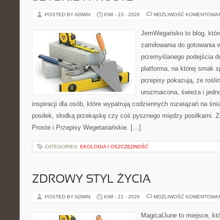
POSTED BY ADMIN
KWI - 23 - 2026
MOŻLIWOŚĆ KOMENTOWA
JemWegańsko to blog, któr
zamiłowania do gotowania w
przemyślanego podejścia d
platforma, na której smak s
przepisy pokazują, że rośl
urozmaicona, świeża i jedn
inspiracji dla osób, które wypatrują codziennych rozwiązań na śni
posiłek, słodką przekąskę czy coś pysznego między posiłkami. Z
Proste i Przepisy Wegetariańskie. […]
CATEGORIES:
EKOLOGIA I OSZCZĘDNOŚĆ
ZDROWY STYL ŻYCIA
POSTED BY ADMIN
KWI - 21 - 2026
MOŻLIWOŚĆ KOMENTOWA
MagicalJune to miejsce, kt