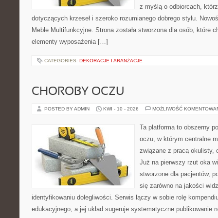
z myślą o odbiorcach, któ
dotyczących krzeseł i szeroko rozumianego dobrego stylu. Nowośc
Meble Multifunkcyjne. Strona została stworzona dla osób, które 
elementy wyposażenia […]
CATEGORIES:
DEKORACJE I ARANŻACJE
CHOROBY OCZU
POSTED BY ADMIN
KWI - 10 - 2026
MOŻLIWOŚĆ KOMENTOWA
Ta platforma to obszerny p
oczu, w którym centralne m
związane z pracą okulisty, 
Już na pierwszy rzut oka wi
stworzone dla pacjentów, po
się zarówno na jakości widz
identyfikowaniu dolegliwości. Serwis łączy w sobie rolę kompendi
edukacyjnego, a jej układ sugeruje systematyczne publikowanie 