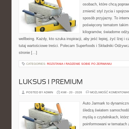
osobach, które chcą popra
zmienić styl życia i spojrz
sposób przyjazny. To inter
poświęcony tematom takim 
kilogramów, świadome odżyw
wellbeing. Każdy, kto szuka inspiracji, aby jeść lepiej, żyć lżej i 
tutaj wartościowe treści. Polecam Superfoods i Składniki Odżywc
stronie […]
CATEGORIES:
ROZSTANIA I RADZENIE SOBIE PO ZERWANIU
LUKSUS I PREMIUM
POSTED BY ADMIN
KWI - 20 - 2026
MOŻLIWOŚĆ KOMENTOWA
Auto Jarmark to dynamiczna
śledzą światem samochodów
myślą o czytelnikach, któr
poinformowani w tematach 