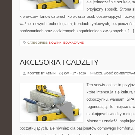
ale jednocześnie szukają tr
przyjazny sposób. Strona sk
kierowców, fanów czterech kółek oraz osób obserwujących rozwój
ważne: nowych technologiach, trendach rynkowych, bezpieczeństwi
porównaniach oraz codziennych zagadnieniach związanych z […]
CATEGORIES:
NOWINKI EDUKACYJNE
AKCESORIA I GADŻETY
POSTED BY ADMIN
KWI - 17 - 2026
MOŻLIWOŚĆ KOMENTOWA
Ten serwis online to przyja
które interesują się kulturą
odpoczynku, wannami SPA 
regeneracją. To miejsce st
szukających wiedzy o cieple
Można tu znaleźć inspirując
początkujących, ale również dla pasjonatów domowego komfortu. 