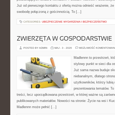
Już od pierwszego kontaktu z ofertą można odnieść wrażenie, że B
swobodę połączoną z gościnnością. To […]
CATEGORIES:
UBEZPIECZENIE WYDARZENIA I BEZPIECZEŃSTWO
ZWIERZĘTA W GOSPODARSTWIE
POSTED BY ADMIN
MAJ - 3 - 2026
MOŻLIWOŚĆ KOMENTOWAN
Madlennn to przestrzeń, kt
stylowy punkt w sieci dla o
Już sama nazwa buduje sko
niebanalnym, dlatego stro
użytkowników, którzy lubią 
prezentowania tematów. To 
treści, lecz uporządkowana przestrzeń, w której ważne są zarówn
publikowanych materiałów. Nowości na stronie: Życie na wsi i Ku
Madlennn może pełnić […]