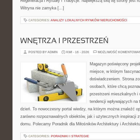
Regeneracja i Rytuały i Tradycje. Największą siłą tej strony jest
Witryna nie zamyka […]
CATEGORIES:
ANALIZY LOKALNYCH RYNKÓW NIERUCHOMOŚCI
WNĘTRZA I PRZESTRZEŃ
POSTED BY ADMIN
KWI - 16 - 2026
MOŻLIWOŚĆ KOMENTOWA
Magazyn poświęcony projekt
miejsce, w którym fascynac
doświadczeniem. Strona zo
osobach, które chcą poznawa
przestrzeni mieszkalnych i
tendencji wpływających na 
dzień. To nowoczesny portal wiedzy, na którym można znaleźć o
zarówno rozpoznawalnych obiektów, jak i użytecznych inspiracji
domu. Polecamy Poradnik dla Miłośników Architektury i Architek
CATEGORIES:
PORADNIKI I STRATEGIE