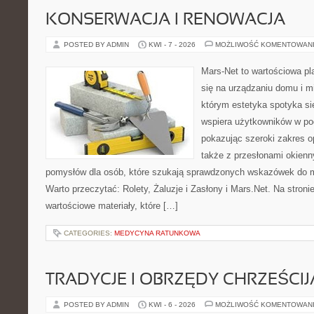
KONSERWACJA I RENOWACJA
POSTED BY ADMIN
KWI - 7 - 2026
MOŻLIWOŚĆ KOMENTOWAN
Mars-Net to wartościowa pla
się na urządzaniu domu i mi
którym estetyka spotyka si
wspiera użytkowników w pod
pokazując szeroki zakres o
także z przesłonami okien
pomysłów dla osób, które szukają sprawdzonych wskazówek do m
Warto przeczytać: Rolety, Żaluzje i Zasłony i Mars.Net. Na stron
wartościowe materiały, które […]
CATEGORIES:
MEDYCYNA RATUNKOWA
TRADYCJE I OBRZĘDY CHRZEŚCIJ
POSTED BY ADMIN
KWI - 6 - 2026
MOŻLIWOŚĆ KOMENTOWAN