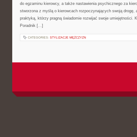
do egzaminu kierowcy, a także nastawienia psychicznego za kiero
stworzona z myślą o kierowcach rozpoczynających swoją drogę, a
praktyką, którzy pragną świadomie rozwijać swoje umiejętności. Ka
Poradnik […]
CATEGORIES:
STYLIZACJE MĘŻCZYZN