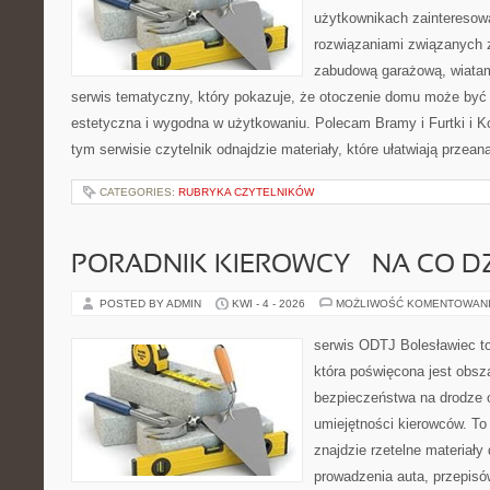
użytkownikach zainteresow
rozwiązaniami związanych 
zabudową garażową, wiatami
serwis tematyczny, który pokazuje, że otoczenie domu może być 
estetyczna i wygodna w użytkowaniu. Polecam Bramy i Furtki i 
tym serwisie czytelnik odnajdzie materiały, które ułatwiają przea
CATEGORIES:
RUBRYKA CZYTELNIKÓW
PORADNIK KIEROWCY – NA CO D
POSTED BY ADMIN
KWI - 4 - 2026
MOŻLIWOŚĆ KOMENTOWAN
serwis ODTJ Bolesławiec to
która poświęcona jest obsz
bezpieczeństwa na drodze 
umiejętności kierowców. To
znajdzie rzetelne materiały
prowadzenia auta, przepis