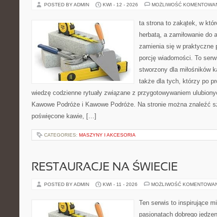
POSTED BY ADMIN
KWI - 12 - 2026
MOŻLIWOŚĆ KOMENTOWA
ta strona to zakątek, w któ
herbatą, a zamiłowanie do
zamienia się w praktyczne p
porcję wiadomości. To serw
stworzony dla miłośników ka
także dla tych, którzy po 
wiedzę codzienne rytuały związane z przygotowywaniem ulubion
Kawowe Podróże i Kawowe Podróże. Na stronie można znaleźć s
poświęcone kawie, […]
CATEGORIES:
MASZYNY I AKCESORIA
RESTAURACJE NA ŚWIECIE
POSTED BY ADMIN
KWI - 11 - 2026
MOŻLIWOŚĆ KOMENTOWA
Ten serwis to inspirujące m
pasjonatach dobrego jedzeni