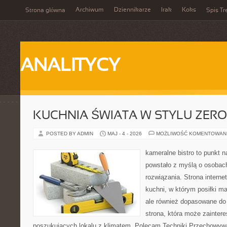
Archiwum
Dziennikarze
Irak
Koks
Strona główna
Spis Tr
ANALITYCY
KUCHNIA ŚWIATA W STYLU ZER
POSTED BY ADMIN
MAJ - 4 - 2026
MOŻLIWOŚĆ KOMENTOWAN
kameralne bistro to punkt n
powstało z myślą o osobac
rozwiązania. Strona interne
kuchni, w którym posiłki ma
ale również dopasowane do
strona, która może zainter
poszukujących lokalu z klimatem. Polecam Techniki Przechowyw