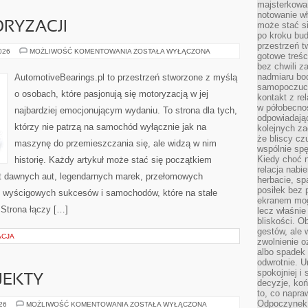
majsterkowan
notowanie w
RYZACJI
może stać si
po kroku bu
przestrzeń 
ZŁOTA
2026
MOŻLIWOŚĆ KOMENTOWANIA
ZOSTAŁA WYŁĄCZONA
gotowe treśc
ERA
bez chwili 
MOTORYZACJI
nadmiaru bo
AutomotiveBearings.pl to przestrzeń stworzone z myślą
samopoczuci
o osobach, które pasjonują się motoryzacją w jej
kontakt z re
w półobecnoś
najbardziej emocjonującym wydaniu. To strona dla tych,
odpowiadają
którzy nie patrzą na samochód wyłącznie jak na
kolejnych za
że bliscy cz
maszynę do przemieszczania się, ale widzą w nim
wspólnie spę
Kiedy choć 
historię. Każdy artykuł może stać się początkiem
relacja nabi
at dawnych aut, legendarnych marek, przełomowych
herbacie, sp
posiłek bez
, wyścigowych sukcesów i samochodów, które na stałe
ekranem mog
 Strona łączy […]
lecz właśnie
bliskości. 
gestów, ale 
ACJA
zwolnienie o
albo spadek
odwrotnie. U
spokojniej i
OJEKTY
decyzje, koń
to, co napra
Odpoczynek o
INSPIRACJE
026
MOŻLIWOŚĆ KOMENTOWANIA
ZOSTAŁA WYŁĄCZONA