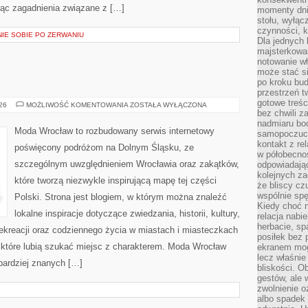
jąc zagadnienia związane z […]
momenty dnia
stołu, wyłąc
czynności, 
NIE SOBIE PO ZERWANIU
Dla jednych 
majsterkowan
notowanie w
może stać si
po kroku bu
przestrzeń 
gotowe treśc
ŚWIDNICA
026
MOŻLIWOŚĆ KOMENTOWANIA
ZOSTAŁA WYŁĄCZONA
bez chwili 
nadmiaru bo
Moda Wrocław to rozbudowany serwis internetowy
samopoczuci
kontakt z re
poświęcony podróżom na Dolnym Śląsku, ze
w półobecnoś
szczególnym uwzględnieniem Wrocławia oraz zakątków,
odpowiadają
kolejnych za
które tworzą niezwykle inspirującą mapę tej części
że bliscy cz
wspólnie spę
Polski. Strona jest blogiem, w którym można znaleźć
Kiedy choć 
lokalne inspiracje dotyczące zwiedzania, historii, kultury,
relacja nabi
herbacie, sp
 rekreacji oraz codziennego życia w miastach i miasteczkach
posiłek bez
, które lubią szukać miejsc z charakterem. Moda Wrocław
ekranem mog
lecz właśnie
jbardziej znanych […]
bliskości. 
gestów, ale 
zwolnienie o
albo spadek