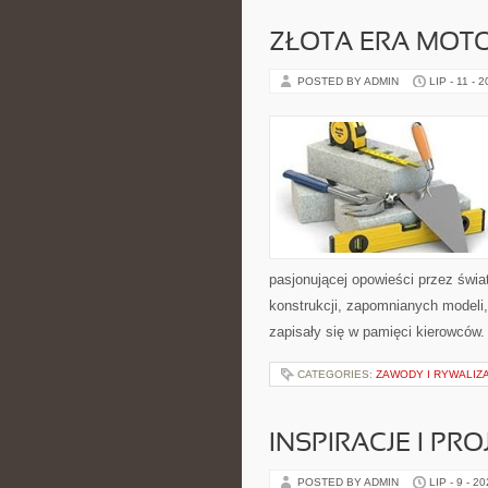
ZŁOTA ERA MOTO
POSTED BY ADMIN
LIP - 11 - 
pasjonującej opowieści przez świ
konstrukcji, zapomnianych modeli
zapisały się w pamięci kierowców.
CATEGORIES:
ZAWODY I RYWALIZ
INSPIRACJE I PR
POSTED BY ADMIN
LIP - 9 - 2