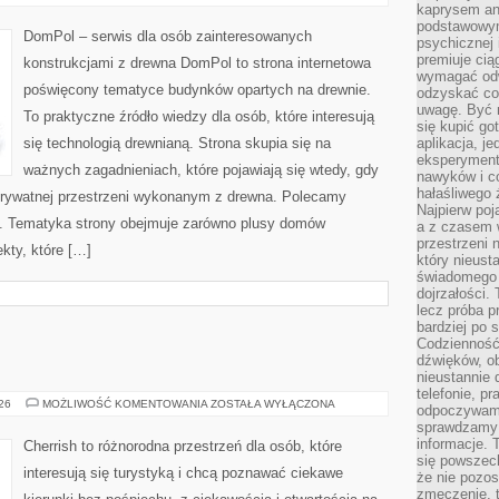
I
kaprysem ani
PROJEKTY
podstawowy
DomPol – serwis dla osób zainteresowanych
psychicznej i
premiuje ci
konstrukcjami z drewna DomPol to strona internetowa
wymagać odw
poświęcony tematyce budynków opartych na drewnie.
odzyskać co
uwagę. Być m
To praktyczne źródło wiedzy dla osób, które interesują
się kupić go
się technologią drewnianą. Strona skupia się na
aplikacja, j
eksperyment
ważnych zagadnieniach, które pojawiają się wtedy, gdy
nawyków i c
hałaśliwego 
rywatnej przestrzeni wykonanym z drewna. Polecamy
Najpierw poj
. Tematyka strony obejmuje zarówno plusy domów
a z czasem w
przestrzeni 
kty, które […]
który nieust
świadomego 
dojrzałości.
lecz próba pr
bardziej po 
Codzienność
dźwięków, ob
nieustannie 
telefonie, p
GRECJA
026
MOŻLIWOŚĆ KOMENTOWANIA
ZOSTAŁA WYŁĄCZONA
odpoczywamy
sprawdzamy 
informacje. T
Cherrish to różnorodna przestrzeń dla osób, które
się powszec
interesują się turystyką i chcą poznawać ciekawe
że nie pozos
zmęczenie, t