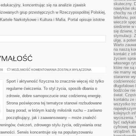
skuteczny. D
edukacyjny, koncentrując się na analizie zjawisk
nawyków oka
nizowanych grup przestępczych w Rzeczypospolitej Polskiej,
choćby na c
telefonu, po
artele Narkotykowe i Kultura i Mafia. Portal opisuje istotne
wieczór spę
siedzenie w 
się dziwne, 
stymulacji.
ulgę, a pote
Warto zauważ
na naszą kon
kontakt z in
ZYMAŁOŚĆ
życiem spraw
własnego ry
które nie są
KARDIO
026
MOŻLIWOŚĆ KOMENTOWANIA
ZOSTAŁA WYŁĄCZONA
nie mamy wp
I
WYTRZYMAŁOŚĆ
starannie w
Sport i aktywność fizyczna to znacznie więcej niż tylko
codzienności
długofalowo
regularne ćwiczenia. To styl życia, sposób dbania o
bodźców nie
świat. Częs
zdrowie, dobre samopoczucie oraz codzienną energię.
kontaktu ze 
Strona poświęcona tej tematyce stanowi rozbudowane
wszystko tr
największym
bazę porad, w którym każdy miłośnik ruchu – zarówno
kolejnych in
początkujący, jak i zaawansowany – może znaleźć
wyciszenia.
być radykaln
reningów, ćwiczeń, zdrowego stylu życia, odżywiania oraz
cyfrowej rew
urządzeń. Ba
rawności. Serwis koncentruje się na popularyzowaniu
konsekwentn