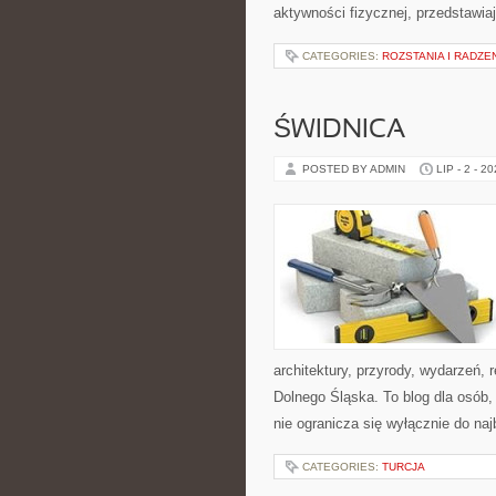
aktywności fizycznej, przedstawia
CATEGORIES:
ROZSTANIA I RADZE
ŚWIDNICA
POSTED BY ADMIN
LIP - 2 - 2
architektury, przyrody, wydarzeń,
Dolnego Śląska. To blog dla osób
nie ogranicza się wyłącznie do na
CATEGORIES:
TURCJA