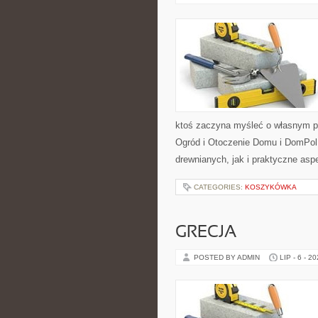
ktoś zaczyna myśleć o własnym p
Ogród i Otoczenie Domu i DomPol
drewnianych, jak i praktyczne aspe
CATEGORIES:
KOSZYKÓWKA
GRECJA
POSTED BY ADMIN
LIP - 6 - 2