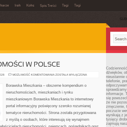
ikarze
Irak
Koks
Tagi
Tagi
Spis Treści
SUB
OMOŚCI W POLSCE
Codzienność
dźwięków, ob
RYNEK
2026
MOŻLIWOŚĆ KOMENTOWANIA
ZOSTAŁA WYŁĄCZONA
nieustannie 
NIERUCHOMOŚCI
telefonie, p
W
POLSCE
odpoczywamy
Borawska Mieszkania – obszerne kompendium o
sprawdzamy 
nieruchomościach, mieszkaniach i rynku
informacje. T
się powszec
mieszkaniowym Borawska Mieszkania to internetowy
że nie pozos
portal informacyjny poświęcony szeroko rozumianej
zmęczenie, t
poczucie we
tematyce nieruchomości. Strona została przygotowana
wynikają z j
tysięcy drob
z myślą o osobach, które interesują się wynajmem
zajmują nasz
, właścicielach nieruchomości, najemcach, pośrednikach oraz