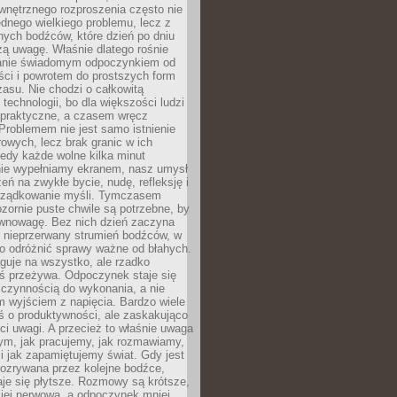
wnętrznego rozproszenia często nie
ednego wielkiego problemu, lecz z
nych bodźców, które dzień po dniu
ą uwagę. Właśnie dlatego rośnie
anie świadomym odpoczynkiem od
ści i powrotem do prostszych form
asu. Nie chodzi o całkowitą
 technologii, bo dla większości ludzi
iepraktyczne, a czasem wręcz
Problemem nie jest samo istnienie
rowych, lecz brak granic w ich
edy każde wolne kilka minut
ie wypełniamy ekranem, nasz umysł
zeń na zwykłe bycie, nudę, refleksję i
rządkowanie myśli. Tymczasem
ozornie puste chwile są potrzebne, by
wnowagę. Bez nich dzień zaczyna
 nieprzerwany strumień bodźców, w
no odróżnić sprawy ważne od błahych.
guje na wszystko, ale rzadko
ś przeżywa. Odpoczynek staje się
 czynnością do wykonania, a nie
 wyjściem z napięcia. Bardzo wiele
ś o produktywności, ale zaskakująco
ci uwagi. A przecież to właśnie uwaga
ym, jak pracujemy, jak rozmawiamy,
i jak zapamiętujemy świat. Gdy jest
rozrywana przez kolejne bodźce,
je się płytsze. Rozmowy są krótsze,
ziej nerwowa, a odpoczynek mniej