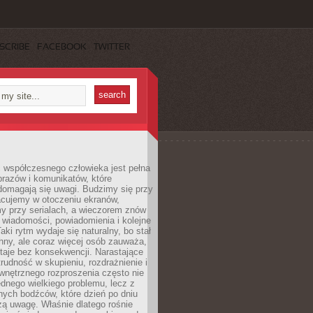
SCRIBE
FACEBOOK
TWITTER
 współczesnego człowieka jest pełna
razów i komunikatów, które
domagają się uwagi. Budzimy się przy
racujemy w otoczeniu ekranów,
 przy serialach, a wieczorem znów
wiadomości, powiadomienia i kolejne
aki rytm wydaje się naturalny, bo stał
hny, ale coraz więcej osób zauważa,
taje bez konsekwencji. Narastające
rudność w skupieniu, rozdrażnienie i
wnętrznego rozproszenia często nie
ednego wielkiego problemu, lecz z
nych bodźców, które dzień po dniu
ą uwagę. Właśnie dlatego rośnie