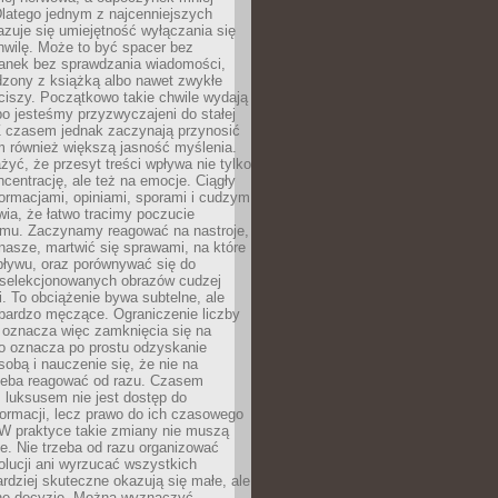
latego jednym z najcenniejszych
zuje się umiejętność wyłączania się
hwilę. Może to być spacer bez
ranek bez sprawdzania wiadomości,
dzony z książką albo nawet zwykłe
ciszy. Początkowo takie chwile wydają
bo jesteśmy przyzwyczajeni do stałej
 Z czasem jednak zaczynają przynosić
m również większą jasność myślenia.
yć, że przesyt treści wpływa nie tylko
centrację, ale też na emocje. Ciągły
formacjami, opiniami, sporami i cudzym
ia, że łatwo tracimy poczucie
tmu. Zaczynamy reagować na nastroje,
 nasze, martwić się sprawami, na które
ływu, oraz porównywać się do
yselekcjonowanych obrazów cudzej
. To obciążenie bywa subtelne, ale
 bardzo męczące. Ograniczenie liczby
 oznacza więc zamknięcia się na
to oznacza po prostu odzyskanie
sobą i nauczenie się, że nie na
zeba reagować od razu. Czasem
 luksusem nie jest dostęp do
formacji, lecz prawo do ich czasowego
 W praktyce takie zmiany nie muszą
e. Nie trzeba od razu organizować
olucji ani wyrzucać wszystkich
rdziej skuteczne okazują się małe, ale
e decyzje. Można wyznaczyć