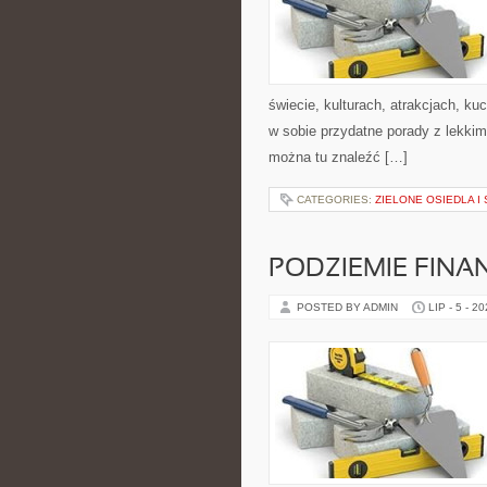
świecie, kulturach, atrakcjach, kuc
w sobie przydatne porady z lekki
można tu znaleźć […]
CATEGORIES:
ZIELONE OSIEDLA I 
PODZIEMIE FIN
POSTED BY ADMIN
LIP - 5 - 2