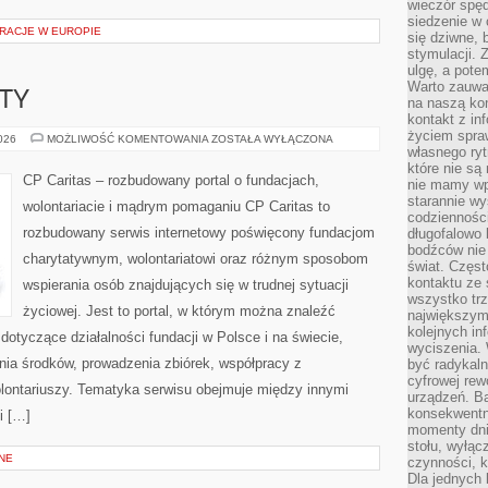
wieczór spę
siedzenie w 
RACJE W EUROPIE
się dziwne, 
stymulacji.
ulgę, a pote
Warto zauważ
KTY
na naszą kon
kontakt z in
życiem spraw
GRANTY
2026
MOŻLIWOŚĆ KOMENTOWANIA
ZOSTAŁA WYŁĄCZONA
I
własnego ry
PROJEKTY
które nie są
CP Caritas – rozbudowany portal o fundacjach,
nie mamy wp
starannie w
wolontariacie i mądrym pomaganiu CP Caritas to
codzienności
rozbudowany serwis internetowy poświęcony fundacjom
długofalowo
bodźców nie
charytatywnym, wolontariatowi oraz różnym sposobom
świat. Częs
kontaktu ze 
wspierania osób znajdujących się w trudnej sytuacji
wszystko tr
życiowej. Jest to portal, w którym można znaleźć
największym
kolejnych in
dotyczące działalności fundacji w Polsce i na świecie,
wyciszenia.
ia środków, prowadzenia zbiórek, współpracy z
być radykaln
cyfrowej rew
ontariuszy. Tematyka serwisu obejmuje między innymi
urządzeń. Ba
konsekwentn
i […]
momenty dnia
stołu, wyłąc
NE
czynności, 
Dla jednych 