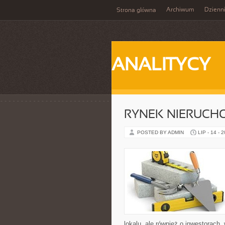
Archiwum
Dzienn
Strona główna
ANALITYCY
RYNEK NIERUCH
POSTED BY ADMIN
LIP - 14 - 
lokalu, ale również o inwestorach