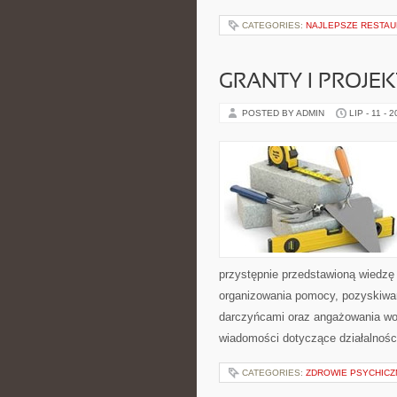
CATEGORIES:
NAJLEPSZE RESTAU
GRANTY I PROJE
POSTED BY ADMIN
LIP - 11 - 
przystępnie przedstawioną wiedzę 
organizowania pomocy, pozyskiwan
darczyńcami oraz angażowania wol
wiadomości dotyczące działalnośc
CATEGORIES:
ZDROWIE PSYCHICZ