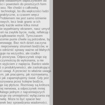
anie świadomym odpoczynkiem od
ści i powrotem do prostszych form
asu. Nie chodzi o całkowitą
 technologii, bo dla większości ludzi
iepraktyczne, a czasem wręcz
Problemem nie jest samo istnienie
rowych, lecz brak granic w ich
edy każde wolne kilka minut
ie wypełniamy ekranem, nasz umysł
zeń na zwykłe bycie, nudę, refleksję i
rządkowanie myśli. Tymczasem
ozornie puste chwile są potrzebne, by
wnowagę. Bez nich dzień zaczyna
 nieprzerwany strumień bodźców, w
no odróżnić sprawy ważne od błahych.
guje na wszystko, ale rzadko
ś przeżywa. Odpoczynek staje się
 czynnością do wykonania, a nie
 wyjściem z napięcia. Bardzo wiele
ś o produktywności, ale zaskakująco
ci uwagi. A przecież to właśnie uwaga
ym, jak pracujemy, jak rozmawiamy,
i jak zapamiętujemy świat. Gdy jest
rozrywana przez kolejne bodźce,
je się płytsze. Rozmowy są krótsze,
ziej nerwowa, a odpoczynek mniej
latego jednym z najcenniejszych
zuje się umiejętność wyłączania się
hwilę. Może to być spacer bez
ranek bez sprawdzania wiadomości,