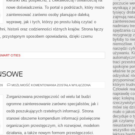
kierunki bez pośpiechu, z ciekawością i otwartością na
poczucie we
nowe doświadczenia. To portal o podróżach, który może
wynikają z j
tysięcy drob
zainteresować zarówno osoby planujące daleką
zajmują nasz
zainteresow
wyprawę, jak i tych, którzy po prostu lubią czytać o
nadmiaru tre
hni, historii oraz codzienności różnych krajów. Strona łączy
spędzania cz
rezygnację z
m, przystępnym sposobem opowiadania, dzięki czemu
byłoby to n
niemożliwe. 
narzędzi cyf
używaniu. Ki
SMART CITIES
automatyczn
traci przestr
spokojne po
właśnie te p
ANSOWE
odzyskać ró
przypominać
którym trud
PODZIEMIE
026
MOŻLIWOŚĆ KOMENTOWANIA
ZOSTAŁA WYŁĄCZONA
FINANSOWE
Człowiek rea
naprawdę co
Zorganizowana przestępczość od wielu lat budzi
więc kolejną
rzeczywistym
ogromne zainteresowanie zarówno specjalistów, jak i
mówi się dzi
osób poszukujących rzetelnych informacji. Strona
mało o jakoś
decyduje o t
stanowi obszerne kompendium informacji poświęcone
jak czytamy 
nieustannie 
organizacjom przestępczym, ich rozwojowi, modelom
wszystko sta
działania, a także nowym formom przestępczości.
lektura bard