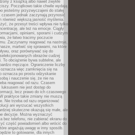
dzony z książką albo nawet zwykłe
ciszy. Początkowo takie chwile wydają
bo jesteśmy przyzwyczajeni do stałej
 Z czasem jednak zaczynają przynosić
m również większą jasność myślenia.
yć, że przesyt treści wpływa nie tylko
centrację, ale też na emocje. Ciągły
formacjami, opiniami, sporami i cudzym
ia, że łatwo tracimy poczucie
tmu. Zaczynamy reagować na nastroje,
 nasze, martwić się sprawami, na które
ływu, oraz porównywać się do
yselekcjonowanych obrazów cudzej
. To obciążenie bywa subtelne, ale
 bardzo męczące. Ograniczenie liczby
 oznacza więc zamknięcia się na
to oznacza po prostu odzyskanie
sobą i nauczenie się, że nie na
zeba reagować od razu. Czasem
 luksusem nie jest dostęp do
formacji, lecz prawo do ich czasowego
 W praktyce takie zmiany nie muszą
e. Nie trzeba od razu organizować
olucji ani wyrzucać wszystkich
rdziej skuteczne okazują się małe, ale
e decyzje. Można wyznaczyć
 bez telefonu, nie zabierać ekranu do
zyć część powiadomień albo wrócić do
które angażują uwagę w inny sposób.
będzie to gotowanie, dla innych