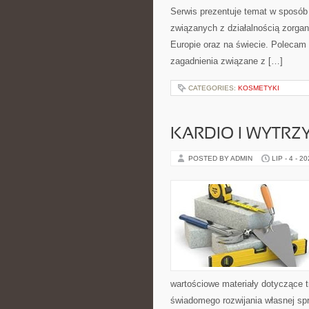
Serwis prezentuje temat w sposób 
związanych z działalnością zorga
Europie oraz na świecie. Polecam K
zagadnienia związane z […]
CATEGORIES:
KOSMETYKI
KARDIO I WYTR
POSTED BY ADMIN
LIP - 4 - 2
wartościowe materiały dotyczące t
świadomego rozwijania własnej sp