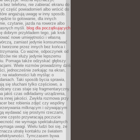
 bez telefonu, nie zabierać ekranu do
zyć część powiadomień albo wrócić do
które angażują uwagę w inny sposób.
będzie to gotowanie, dla innych
ie, czytanie, jazda na rowerze albo
łasnych myśli.
blog dla początkujących
ę dobrym przykładem tego, jak krok
dować nowe umiejętności i własną
twórczą, zamiast jedynie konsumować
i tworzone przez innych bez końca i
zatrzymania. Co ważne, odpoczynek od
dźców nie służy jedynie lepszemu
u. Pomaga także odzyskać głębszy
lacjami. Wiele rozmów prowadzimy dziś
ci, jednocześnie zerkając na ekran,
c na wiadomości lub myśląc o
daniach. Taki sposób bycia sprawia,
ują się słuchani tylko częściowo, a
dzany czas staje się fragmentaryczny.
na jakiś czas odkładamy urządzenia,
era innej jakości. Zwykła rozmowa przy
acer bez robienia zdjęć czy wspólny
 przerywania milknącym i ożywającym
ą wydawać się prostymi rzeczami,
 one często przywracają poczucie
Obecność nie wymaga spektakularnych
wymaga uwagi. Wielu ludzi boi się, że
znacza utratę kontaktu ze światem
 efektywności. Tymczasem bywa