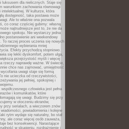
 luksusem dla nielicznych. Staje się
m warunkiem zachowania równowagi
 intelektualnej. W kulturze, która
ągłą dostępność, taka postawa może
agi. Ale to właśnie ona pozwala
ś, co coraz częściej gubimy: własną
oże najtrudniejsze jest to, że nie da
towego spokoju. Nie wystarczy jedna
edno postanowienie ani weekendowy
. To raczej proces uczenia się nowych
odziennego wybierania mniej
życia. Efekty przychodzą stopniowo.
awia się lekki dyskomfort, potem ulga,
iększa przejrzystość myśli i więcej
na rzeczy naprawdę ważne. W świecie,
annie chce nas zajmować, umiejętność
wycofania uwagi staje się formą
 To nie ucieczka od rzeczywistości,
zeżywania jej pełniej, spokojniej i
swojemu.
 współczesnego człowieka jest pełna
razów i komunikatów, które
domagają się uwagi. Budzimy się przy
racujemy w otoczeniu ekranów,
 przy serialach, a wieczorem znów
wiadomości, powiadomienia i kolejne
aki rytm wydaje się naturalny, bo stał
hny, ale coraz więcej osób zauważa,
taje bez konsekwencji. Narastające
rudność w skupieniu, rozdrażnienie i