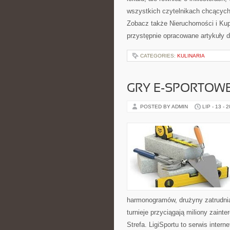
wszystkich czytelnikach chcących
Zobacz także Nieruchomości i Ku
przystępnie opracowane artykuły
CATEGORIES:
KULINARIA
GRY E-SPORTOW
POSTED BY ADMIN
LIP - 13 - 
harmonogramów, drużyny zatrudnia
turnieje przyciągają miliony zain
Strefa. LigiSportu to serwis int