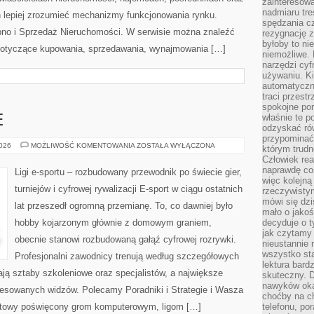
zainteresow
nadmiaru tre
 lepiej zrozumieć mechanizmy funkcjonowania rynku.
spędzania cz
pno i Sprzedaż Nieruchomości. W serwisie można znaleźć
rezygnację z
byłoby to n
 dotyczące kupowania, sprzedawania, wynajmowania […]
niemożliwe. 
narzędzi cyf
używaniu. Ki
automatyczn
traci przestr
spokojne po
właśnie te p
E
odzyskać ró
przypominać
GRY
2026
MOŻLIWOŚĆ KOMENTOWANIA
ZOSTAŁA WYŁĄCZONA
którym trud
E-
Człowiek rea
SPORTOWE
naprawdę co
Ligi e-sportu – rozbudowany przewodnik po świecie gier,
więc kolejną
turniejów i cyfrowej rywalizacji E-sport w ciągu ostatnich
rzeczywistym
mówi się dzi
lat przeszedł ogromną przemianę. To, co dawniej było
mało o jakoś
hobby kojarzonym głównie z domowym graniem,
decyduje o t
jak czytamy 
obecnie stanowi rozbudowaną gałąź cyfrowej rozrywki.
nieustannie 
wszystko sta
Profesjonalni zawodnicy trenują według szczegółowych
lektura bard
ją sztaby szkoleniowe oraz specjalistów, a największe
skuteczny. D
nawyków oka
teresowanych widzów. Polecamy Poradniki i Strategie i Wasza
choćby na c
ernetowy poświęcony grom komputerowym, ligom […]
telefonu, po