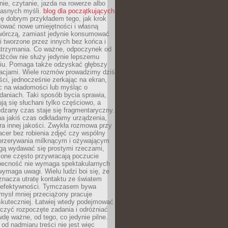
ie, czytanie, jazda na rowerze albo
łasnych myśli.
blog dla początkujących
ę dobrym przykładem tego, jak krok
dować nowe umiejętności i własną
twórczą, zamiast jedynie konsumować
i tworzone przez innych bez końca i
zatrzymania. Co ważne, odpoczynek od
dźców nie służy jedynie lepszemu
u. Pomaga także odzyskać głębszy
lacjami. Wiele rozmów prowadzimy dziś
ci, jednocześnie zerkając na ekran,
c na wiadomości lub myśląc o
daniach. Taki sposób bycia sprawia,
ują się słuchani tylko częściowo, a
dzany czas staje się fragmentaryczny.
na jakiś czas odkładamy urządzenia,
era innej jakości. Zwykła rozmowa przy
acer bez robienia zdjęć czy wspólny
 przerywania milknącym i ożywającym
ą wydawać się prostymi rzeczami,
 one często przywracają poczucie
Obecność nie wymaga spektakularnych
wymaga uwagi. Wielu ludzi boi się, że
znacza utratę kontaktu ze światem
 efektywności. Tymczasem bywa
mysł mniej przeciążony pracuje
 skuteczniej. Łatwiej wtedy podejmować
czyć rozpoczęte zadania i odróżniać
wdę ważne, od tego, co jedynie pilne.
d nadmiaru treści nie jest więc