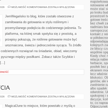
majsterkowan
notowanie w
SZYBKIE
2026
MOŻLIWOŚĆ KOMENTOWANIA
ZOSTAŁA WYŁĄCZONA
może stać si
I
po kroku bu
PROSTE
przestrzeń 
JemWegańsko to blog, które zostało stworzone z
gotowe treśc
zamiłowania do gotowania w stylu roślinnym i
bez chwili 
nadmiaru bo
przemyślanego podejścia do codziennego jedzenia. To
samopoczuci
platforma, na której smak spotyka się z prostotą, a
kontakt z re
w półobecnoś
przepisy pokazują, że roślinne gotowanie może być
odpowiadają
kolejnych za
urozmaicona, świeża i jednocześnie sycąca. To źródło
że bliscy cz
ją codziennych rozwiązań na śniadanie, obiad, wieczorny
wspólnie spę
Kiedy choć 
ś pysznego między posiłkami. Zobacz także Szybkie i
relacja nabi
 […]
herbacie, sp
posiłek bez
ekranem mog
ĘDNOŚĆ
lecz właśnie
bliskości. 
gestów, ale 
zwolnienie o
CIA
albo spadek
odwrotnie. U
spokojniej i
ZDROWY
2026
MOŻLIWOŚĆ KOMENTOWANIA
ZOSTAŁA WYŁĄCZONA
decyzje, koń
STYL
ŻYCIA
to, co napra
MagicalJune to miejsce, które powstało z myślą o
Odpoczynek o