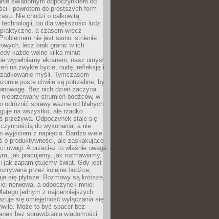
anie świadomym odpoczynkiem od
ści i powrotem do prostszych form
asu. Nie chodzi o całkowitą
 technologii, bo dla większości ludzi
iepraktyczne, a czasem wręcz
Problemem nie jest samo istnienie
rowych, lecz brak granic w ich
edy każde wolne kilka minut
ie wypełniamy ekranem, nasz umysł
zeń na zwykłe bycie, nudę, refleksję i
rządkowanie myśli. Tymczasem
ozornie puste chwile są potrzebne, by
wnowagę. Bez nich dzień zaczyna
 nieprzerwany strumień bodźców, w
no odróżnić sprawy ważne od błahych.
guje na wszystko, ale rzadko
ś przeżywa. Odpoczynek staje się
 czynnością do wykonania, a nie
 wyjściem z napięcia. Bardzo wiele
ś o produktywności, ale zaskakująco
ci uwagi. A przecież to właśnie uwaga
ym, jak pracujemy, jak rozmawiamy,
i jak zapamiętujemy świat. Gdy jest
rozrywana przez kolejne bodźce,
je się płytsze. Rozmowy są krótsze,
ziej nerwowa, a odpoczynek mniej
latego jednym z najcenniejszych
zuje się umiejętność wyłączania się
hwilę. Może to być spacer bez
ranek bez sprawdzania wiadomości,