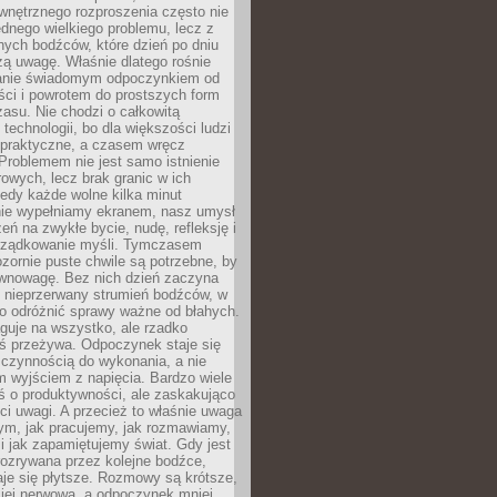
wnętrznego rozproszenia często nie
ednego wielkiego problemu, lecz z
nych bodźców, które dzień po dniu
ą uwagę. Właśnie dlatego rośnie
anie świadomym odpoczynkiem od
ści i powrotem do prostszych form
asu. Nie chodzi o całkowitą
 technologii, bo dla większości ludzi
iepraktyczne, a czasem wręcz
Problemem nie jest samo istnienie
rowych, lecz brak granic w ich
edy każde wolne kilka minut
ie wypełniamy ekranem, nasz umysł
zeń na zwykłe bycie, nudę, refleksję i
rządkowanie myśli. Tymczasem
ozornie puste chwile są potrzebne, by
wnowagę. Bez nich dzień zaczyna
 nieprzerwany strumień bodźców, w
no odróżnić sprawy ważne od błahych.
guje na wszystko, ale rzadko
ś przeżywa. Odpoczynek staje się
 czynnością do wykonania, a nie
 wyjściem z napięcia. Bardzo wiele
ś o produktywności, ale zaskakująco
ci uwagi. A przecież to właśnie uwaga
ym, jak pracujemy, jak rozmawiamy,
i jak zapamiętujemy świat. Gdy jest
rozrywana przez kolejne bodźce,
je się płytsze. Rozmowy są krótsze,
ziej nerwowa, a odpoczynek mniej