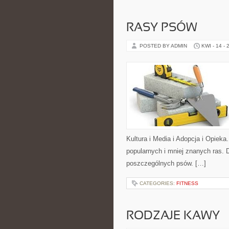
RASY PSÓW
POSTED BY ADMIN
KWI - 14 - 
Kultura i Media i Adopcja i Opiek
popularnych i mniej znanych ras.
poszczególnych psów. […]
CATEGORIES:
FITNESS
RODZAJE KAWY