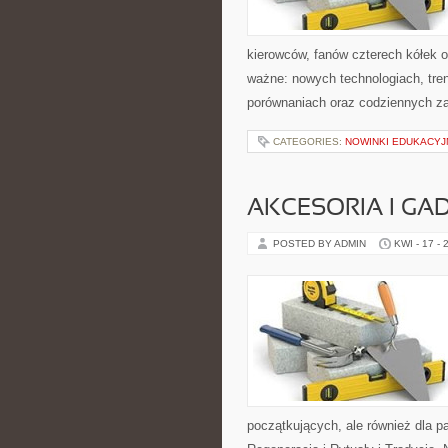
kierowców, fanów czterech kółek 
ważne: nowych technologiach, tren
porównaniach oraz codziennych z
CATEGORIES:
NOWINKI EDUKACYJ
AKCESORIA I GA
POSTED BY ADMIN
KWI - 17 - 
początkujących, ale również dla 