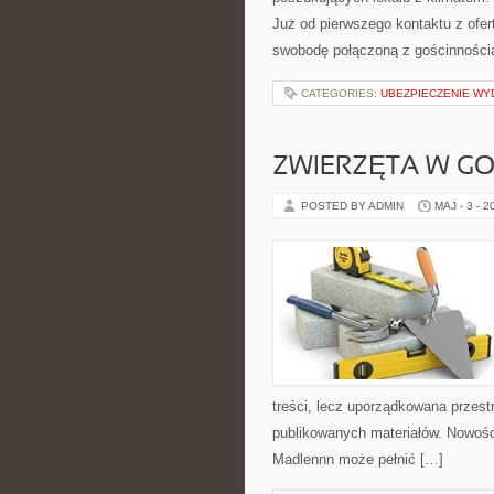
Już od pierwszego kontaktu z ofer
swobodę połączoną z gościnności
CATEGORIES:
UBEZPIECZENIE WY
ZWIERZĘTA W G
POSTED BY ADMIN
MAJ - 3 - 2
treści, lecz uporządkowana przest
publikowanych materiałów. Nowości
Madlennn może pełnić […]