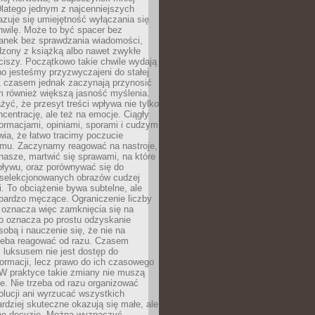
latego jednym z najcenniejszych
zuje się umiejętność wyłączania się
hwilę. Może to być spacer bez
ranek bez sprawdzania wiadomości,
dzony z książką albo nawet zwykłe
ciszy. Początkowo takie chwile wydają
bo jesteśmy przyzwyczajeni do stałej
 Z czasem jednak zaczynają przynosić
m również większą jasność myślenia.
yć, że przesyt treści wpływa nie tylko
centrację, ale też na emocje. Ciągły
formacjami, opiniami, sporami i cudzym
ia, że łatwo tracimy poczucie
tmu. Zaczynamy reagować na nastroje,
 nasze, martwić się sprawami, na które
ływu, oraz porównywać się do
yselekcjonowanych obrazów cudzej
. To obciążenie bywa subtelne, ale
 bardzo męczące. Ograniczenie liczby
 oznacza więc zamknięcia się na
to oznacza po prostu odzyskanie
sobą i nauczenie się, że nie na
zeba reagować od razu. Czasem
 luksusem nie jest dostęp do
formacji, lecz prawo do ich czasowego
 W praktyce takie zmiany nie muszą
e. Nie trzeba od razu organizować
olucji ani wyrzucać wszystkich
rdziej skuteczne okazują się małe, ale
e decyzje. Można wyznaczyć