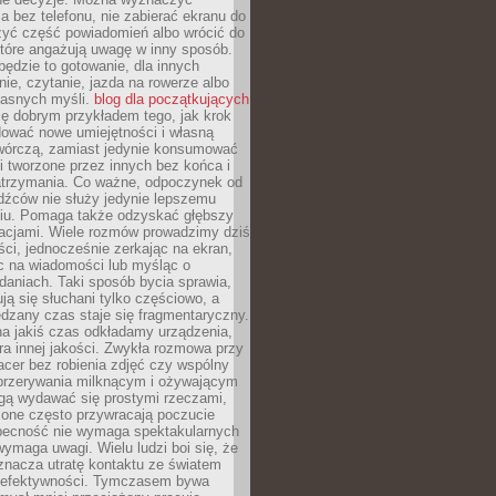
 bez telefonu, nie zabierać ekranu do
zyć część powiadomień albo wrócić do
które angażują uwagę w inny sposób.
będzie to gotowanie, dla innych
ie, czytanie, jazda na rowerze albo
łasnych myśli.
blog dla początkujących
ę dobrym przykładem tego, jak krok
dować nowe umiejętności i własną
twórczą, zamiast jedynie konsumować
i tworzone przez innych bez końca i
zatrzymania. Co ważne, odpoczynek od
dźców nie służy jedynie lepszemu
u. Pomaga także odzyskać głębszy
lacjami. Wiele rozmów prowadzimy dziś
ci, jednocześnie zerkając na ekran,
c na wiadomości lub myśląc o
daniach. Taki sposób bycia sprawia,
ują się słuchani tylko częściowo, a
dzany czas staje się fragmentaryczny.
na jakiś czas odkładamy urządzenia,
era innej jakości. Zwykła rozmowa przy
acer bez robienia zdjęć czy wspólny
 przerywania milknącym i ożywającym
ą wydawać się prostymi rzeczami,
 one często przywracają poczucie
Obecność nie wymaga spektakularnych
wymaga uwagi. Wielu ludzi boi się, że
znacza utratę kontaktu ze światem
 efektywności. Tymczasem bywa