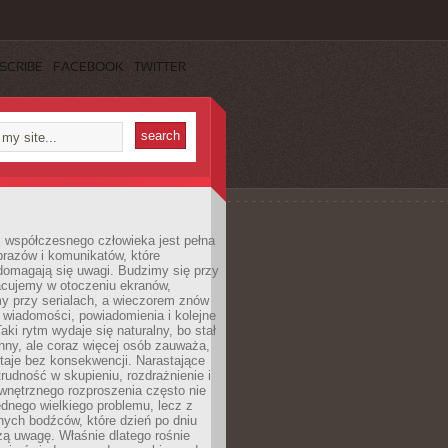
SCRIBE
FACEBOOK
TWITTER
 współczesnego człowieka jest pełna
razów i komunikatów, które
domagają się uwagi. Budzimy się przy
racujemy w otoczeniu ekranów,
 przy serialach, a wieczorem znów
wiadomości, powiadomienia i kolejne
aki rytm wydaje się naturalny, bo stał
hny, ale coraz więcej osób zauważa,
taje bez konsekwencji. Narastające
rudność w skupieniu, rozdrażnienie i
wnętrznego rozproszenia często nie
ednego wielkiego problemu, lecz z
nych bodźców, które dzień po dniu
ą uwagę. Właśnie dlatego rośnie