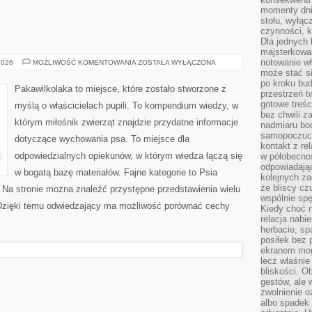
momenty dnia
stołu, wyłąc
czynności, 
Dla jednych 
majsterkowan
notowanie w
RASY
2026
MOŻLIWOŚĆ KOMENTOWANIA
ZOSTAŁA WYŁĄCZONA
PSÓW
może stać si
po kroku bu
Pakawilkolaka to miejsce, które zostało stworzone z
przestrzeń 
gotowe treśc
myślą o właścicielach pupili. To kompendium wiedzy, w
bez chwili 
którym miłośnik zwierząt znajdzie przydatne informacje
nadmiaru bo
samopoczuci
dotyczące wychowania psa. To miejsce dla
kontakt z re
odpowiedzialnych opiekunów, w którym wiedza łączą się
w półobecnoś
odpowiadają
w bogatą bazę materiałów. Fajne kategorie to Psia
kolejnych za
że bliscy cz
a. Na stronie można znaleźć przystępne przedstawienia wielu
wspólnie spę
 Dzięki temu odwiedzający ma możliwość porównać cechy
Kiedy choć 
relacja nabi
herbacie, sp
posiłek bez
ekranem mog
lecz właśnie
bliskości. 
gestów, ale 
zwolnienie o
albo spadek