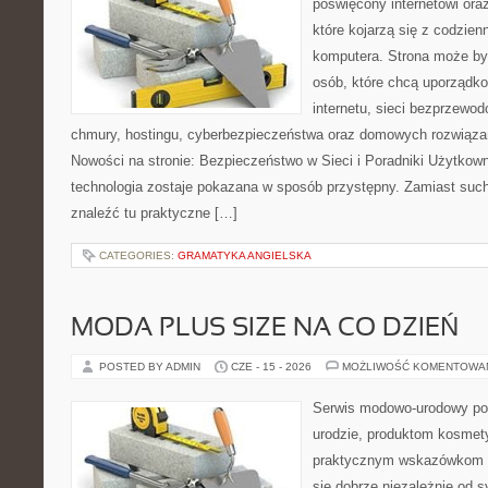
poświęcony internetowi or
które kojarzą się z codzie
komputera. Strona może b
osób, które chcą uporządk
internetu, sieci bezprzewo
chmury, hostingu, cyberbezpieczeństwa oraz domowych rozwiąza
Nowości na stronie: Bezpieczeństwo w Sieci i Poradniki Użytkown
technologia zostaje pokazana w sposób przystępny. Zamiast suche
znaleźć tu praktyczne […]
CATEGORIES:
GRAMATYKA ANGIELSKA
MODA PLUS SIZE NA CO DZIEŃ
POSTED BY ADMIN
CZE - 15 - 2026
MOŻLIWOŚĆ KOMENTOWA
Serwis modowo-urodowy po
urodzie, produktom kosmet
praktycznym wskazówkom d
się dobrze niezależnie od s