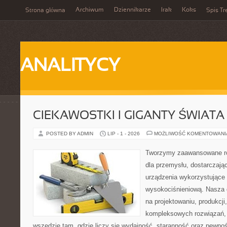
Archiwum
Dziennikarze
Irak
Koks
Strona główna
Spis Tr
ANALITYCY
CIEKAWOSTKI I GIGANTY ŚWIATA
POSTED BY ADMIN
LIP - 1 - 2026
MOŻLIWOŚĆ KOMENTOWAN
Tworzymy zaawansowane ro
dla przemysłu, dostarczaj
urządzenia wykorzystujące 
wysokociśnieniową. Nasza d
na projektowaniu, produkcji
kompleksowych rozwiązań, 
wszędzie tam, gdzie liczy się wydajność, staranność oraz pewn