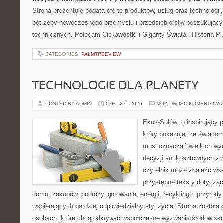
Strona prezentuje bogatą ofertę produktów, usług oraz technologii
potrzeby nowoczesnego przemysłu i przedsiębiorstw poszukując
technicznych. Polecam Ciekawostki i Giganty Świata i Historia P
CATEGORIES:
PALMTREEVIEW
TECHNOLOGIE DLA PLANETY
POSTED BY ADMIN
CZE - 27 - 2026
MOŻLIWOŚĆ KOMENTOWA
Ekos-Sułów to inspirujący p
który pokazuje, że świadom
musi oznaczać wielkich wy
decyzji ani kosztownych zm
czytelnik może znaleźć wsk
przystępne teksty dotyczą
domu, zakupów, podróży, gotowania, energii, recyklingu, przyrod
wspierających bardziej odpowiedzialny styl życia. Strona została
osobach, które chcą odkrywać współczesne wyzwania środowisko