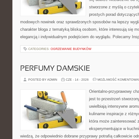
stworzone z myślą o czytel
prostych porad dotyczących s
modowych nowinek oraz sprawdzonych sposobów na lepszy wygląd
charakter bloga z tematyką bliską osobom, które interesują się m
elegancją i indywidualnym podejściem do wyglądu. Polecamy Inspi
CATEGORIES:
OGRZEWANIE BUDYNKÓW
PERFUMY DAMSKIE
POSTED BY ADMIN
CZE - 14 - 2026
MOŻLIWOŚĆ KOMENTOWA
Orientalno-przyprawowy char
jest to przestrzeń stworzon
uwielbiają intensywne aroma
kulinarne inspiracje z różny
która może zainteresować 
eksperymentujące w kuchni,
wiedzą, że odpowiednio dobrane przyprawy potrafią całkowicie od