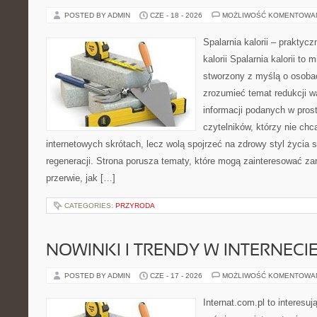
POSTED BY ADMIN
CZE - 18 - 2026
MOŻLIWOŚĆ KOMENTOWA
Spalarnia kalorii – praktyc
kalorii Spalarnia kalorii to 
stworzony z myślą o osobac
zrozumieć temat redukcji w
informacji podanych w pros
czytelników, którzy nie chc
internetowych skrótach, lecz wolą spojrzeć na zdrowy styl życia 
regeneracji. Strona porusza tematy, które mogą zainteresować z
przerwie, jak […]
CATEGORIES:
PRZYRODA
NOWINKI I TRENDY W INTERNECI
POSTED BY ADMIN
CZE - 17 - 2026
MOŻLIWOŚĆ KOMENTOWA
Internat.com.pl to interesu