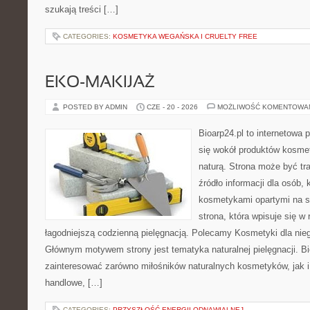
szukają treści […]
CATEGORIES:
KOSMETYKA WEGAŃSKA I CRUELTY FREE
EKO-MAKIJAŻ
POSTED BY ADMIN
CZE - 20 - 2026
MOŻLIWOŚĆ KOMENTOWA
Bioarp24.pl to internetowa 
się wokół produktów kosme
naturą. Strona może być tr
źródło informacji dla osób, k
kosmetykami opartymi na sk
strona, która wpisuje się w
łagodniejszą codzienną pielęgnacją. Polecamy Kosmetyki dla nieg
Głównym motywem strony jest tematyka naturalnej pielęgnacji. B
zainteresować zarówno miłośników naturalnych kosmetyków, jak i
handlowe, […]
CATEGORIES:
PRZYSZŁOŚĆ ENERGII ODNAWIALNEJ