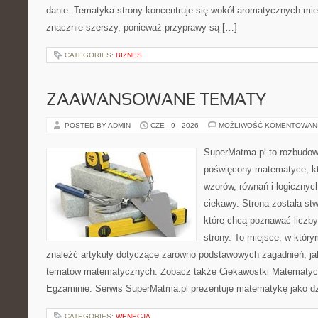
danie. Tematyka strony koncentruje się wokół aromatycznych miesz
znacznie szerszy, ponieważ przyprawy są […]
CATEGORIES:
BIZNES
ZAAWANSOWANE TEMATY
POSTED BY ADMIN
CZE - 9 - 2026
MOŻLIWOŚĆ KOMENTOWAN
SuperMatma.pl to rozbudow
poświęcony matematyce, któ
wzorów, równań i logicznyc
ciekawy. Strona została st
które chcą poznawać liczby 
strony. To miejsce, w któr
znaleźć artykuły dotyczące zarówno podstawowych zagadnień, ja
tematów matematycznych. Zobacz także Ciekawostki Matematyc
Egzaminie. Serwis SuperMatma.pl prezentuje matematykę jako dzi
CATEGORIES:
WENECJA