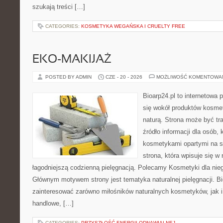
szukają treści […]
CATEGORIES:
KOSMETYKA WEGAŃSKA I CRUELTY FREE
EKO-MAKIJAŻ
POSTED BY ADMIN
CZE - 20 - 2026
MOŻLIWOŚĆ KOMENTOWA
Bioarp24.pl to internetowa 
się wokół produktów kosme
naturą. Strona może być tr
źródło informacji dla osób, k
kosmetykami opartymi na sk
strona, która wpisuje się w
łagodniejszą codzienną pielęgnacją. Polecamy Kosmetyki dla nieg
Głównym motywem strony jest tematyka naturalnej pielęgnacji. B
zainteresować zarówno miłośników naturalnych kosmetyków, jak i
handlowe, […]
CATEGORIES:
PRZYSZŁOŚĆ ENERGII ODNAWIALNEJ