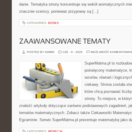
danie. Tematyka strony koncentruje się wokół aromatycznych miesz
znacznie szerszy, ponieważ przyprawy są […]
CATEGORIES:
BIZNES
ZAAWANSOWANE TEMATY
POSTED BY ADMIN
CZE - 9 - 2026
MOŻLIWOŚĆ KOMENTOWAN
SuperMatma.pl to rozbudow
poświęcony matematyce, któ
wzorów, równań i logicznyc
ciekawy. Strona została st
które chcą poznawać liczby 
strony. To miejsce, w któr
znaleźć artykuły dotyczące zarówno podstawowych zagadnień, ja
tematów matematycznych. Zobacz także Ciekawostki Matematyc
Egzaminie. Serwis SuperMatma.pl prezentuje matematykę jako dzi
CATEGORIES:
WENECJA