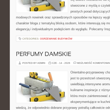
stworzone z myślą o czytel
prostych porad dotyczących s
modowych nowinek oraz sprawdzonych sposobów na lepszy wygląd
charakter bloga z tematyką bliską osobom, które interesują się m
elegancją i indywidualnym podejściem do wyglądu. Polecamy Inspi
CATEGORIES:
OGRZEWANIE BUDYNKÓW
PERFUMY DAMSKIE
POSTED BY ADMIN
CZE - 14 - 2026
MOŻLIWOŚĆ KOMENTOWA
Orientalno-przyprawowy char
jest to przestrzeń stworzon
uwielbiają intensywne aroma
kulinarne inspiracje z różny
która może zainteresować 
eksperymentujące w kuchni,
wiedzą, że odpowiednio dobrane przyprawy potrafią całkowicie od