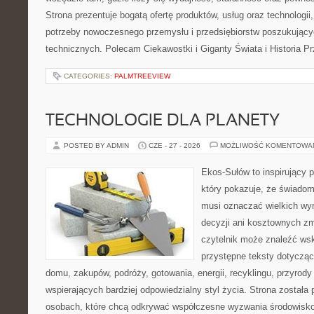
Strona prezentuje bogatą ofertę produktów, usług oraz technologii
potrzeby nowoczesnego przemysłu i przedsiębiorstw poszukując
technicznych. Polecam Ciekawostki i Giganty Świata i Historia P
CATEGORIES:
PALMTREEVIEW
TECHNOLOGIE DLA PLANETY
POSTED BY ADMIN
CZE - 27 - 2026
MOŻLIWOŚĆ KOMENTOWA
Ekos-Sułów to inspirujący p
który pokazuje, że świadom
musi oznaczać wielkich wy
decyzji ani kosztownych zm
czytelnik może znaleźć wsk
przystępne teksty dotyczą
domu, zakupów, podróży, gotowania, energii, recyklingu, przyrod
wspierających bardziej odpowiedzialny styl życia. Strona została
osobach, które chcą odkrywać współczesne wyzwania środowisko