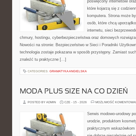
poświęcony internetowi or
które kojarzą się z codzie
komputera. Strona może b
osób, które chcą uporządk
internetu, sieci bezprzewo
chmury, hostingu, cyberbezpieczeństwa oraz domowych rozwiąza
Nowości na stronie: Bezpieczeństwo w Sieci i Poradniki Użytkown
technologia zostaje pokazana w sposób przystępny. Zamiast suche
znaleźć tu praktyczne […]
CATEGORIES:
GRAMATYKA ANGIELSKA
MODA PLUS SIZE NA CO DZIEŃ
POSTED BY ADMIN
CZE - 15 - 2026
MOŻLIWOŚĆ KOMENTOWA
Serwis modowo-urodowy po
urodzie, produktom kosmet
praktycznym wskazówkom d
się dobrze niezależnie od s