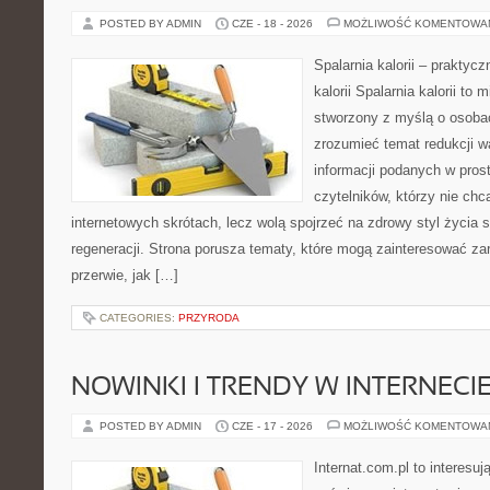
POSTED BY ADMIN
CZE - 18 - 2026
MOŻLIWOŚĆ KOMENTOWA
Spalarnia kalorii – praktyc
kalorii Spalarnia kalorii to 
stworzony z myślą o osobac
zrozumieć temat redukcji w
informacji podanych w pros
czytelników, którzy nie chc
internetowych skrótach, lecz wolą spojrzeć na zdrowy styl życia 
regeneracji. Strona porusza tematy, które mogą zainteresować z
przerwie, jak […]
CATEGORIES:
PRZYRODA
NOWINKI I TRENDY W INTERNECI
POSTED BY ADMIN
CZE - 17 - 2026
MOŻLIWOŚĆ KOMENTOWA
Internat.com.pl to interesu