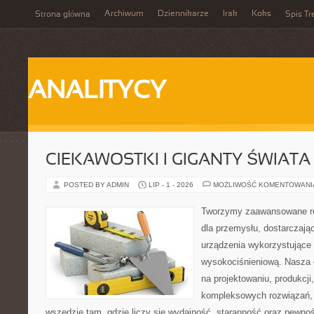
Archiwum
Dziennikarze
Irak
Koks
Strona główna
Spis Tr
ANALITYCY
CIEKAWOSTKI I GIGANTY ŚWIATA
POSTED BY ADMIN
LIP - 1 - 2026
MOŻLIWOŚĆ KOMENTOWAN
Tworzymy zaawansowane ro
dla przemysłu, dostarczaj
urządzenia wykorzystujące 
wysokociśnieniową. Nasza d
na projektowaniu, produkcji
kompleksowych rozwiązań, 
wszędzie tam, gdzie liczy się wydajność, staranność oraz pewn