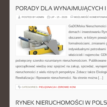
PORADY DLA WYNAJMUJĄCYCH 
POSTED BY ADMIN
LIP - 15 - 2026
MOŻLIWOŚĆ KOMENTOWAN
GaDOMska Nieruchomości –
domach i inwestowaniu Ryn
obszarem, w którym poważn
formalnościami, zmianami 
indywidualnymi potrzebami 
właścicieli i najemców. GD
poświęcony szeroko rozumianym nieruchomościom. Publikowane 
uporządkować wiedzę oraz spojrzeć na zakup, sprzedaż, wynajem
nieruchomości z wielu różnych perspektyw. Zobacz także Ekologi
Rewitalizacja i flipowanie nieruchomości. Na stronie można […]
CATEGORIES:
PIELĘGNACJA I ZDROWIE KONI
RYNEK NIERUCHOMOŚCI W POL