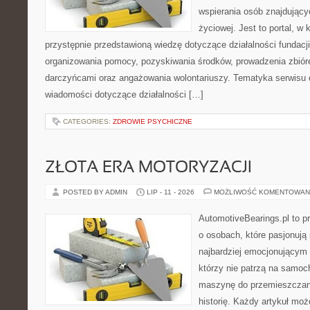
wspierania osób znajdującyc
życiowej. Jest to portal, 
przystępnie przedstawioną wiedzę dotyczące działalności fundacji
organizowania pomocy, pozyskiwania środków, prowadzenia zbiór
darczyńcami oraz angażowania wolontariuszy. Tematyka serwisu 
wiadomości dotyczące działalności […]
CATEGORIES:
ZDROWIE PSYCHICZNE
ZŁOTA ERA MOTORYZACJI
POSTED BY ADMIN
LIP - 11 - 2026
MOŻLIWOŚĆ KOMENTOWAN
AutomotiveBearings.pl to p
o osobach, które pasjonują 
najbardziej emocjonującym 
którzy nie patrzą na samoc
maszynę do przemieszczani
historię. Każdy artykuł mo