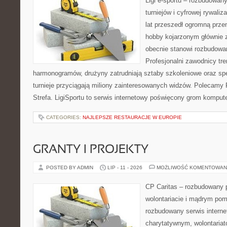
Ligi e-sportu – rozbudowany
turniejów i cyfrowej rywaliz
lat przeszedł ogromną prze
hobby kojarzonym głównie
obecnie stanowi rozbudowan
Profesjonalni zawodnicy tr
harmonogramów, drużyny zatrudniają sztaby szkoleniowe oraz spe
turnieje przyciągają miliony zainteresowanych widzów. Polecamy P
Strefa. LigiSportu to serwis internetowy poświęcony grom kompu
CATEGORIES:
NAJLEPSZE RESTAURACJE W EUROPIE
GRANTY I PROJEKTY
POSTED BY ADMIN
LIP - 11 - 2026
MOŻLIWOŚĆ KOMENTOWAN
CP Caritas – rozbudowany p
wolontariacie i mądrym pom
rozbudowany serwis intern
charytatywnym, wolontaria