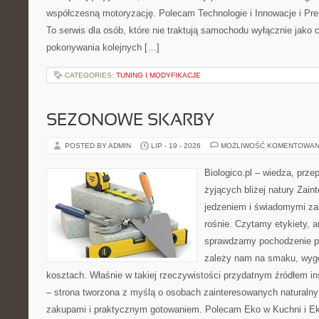
współczesną motoryzację. Polecam Technologie i Innowacje i Pr
To serwis dla osób, które nie traktują samochodu wyłącznie jako
pokonywania kolejnych […]
CATEGORIES:
TUNING I MODYFIKACJE
SEZONOWE SKARBY
POSTED BY ADMIN
LIP - 19 - 2026
MOŻLIWOŚĆ KOMENTOWAN
Biologico.pl – wiedza, prze
żyjących bliżej natury Zain
jedzeniem i świadomymi z
rośnie. Czytamy etykiety, a
sprawdzamy pochodzenie p
zależy nam na smaku, wygo
kosztach. Właśnie w takiej rzeczywistości przydatnym źródłem insp
– strona tworzona z myślą o osobach zainteresowanych naturaln
zakupami i praktycznym gotowaniem. Polecam Eko w Kuchni i E