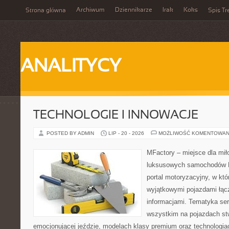
Archiwum
Dziennikarze
Irak
Koks
Strona główna
Spis Tr
ANALITYCY
TECHNOLOGIE I INNOWACJE
POSTED BY ADMIN
LIP - 20 - 2026
MOŻLIWOŚĆ KOMENTOWAN
MFactory – miejsce dla mił
luksusowych samochodów 
portal motoryzacyjny, w kt
wyjątkowymi pojazdami łąc
informacjami. Tematyka ser
wszystkim na pojazdach st
emocjonującej jeździe, modelach klasy premium oraz technologia