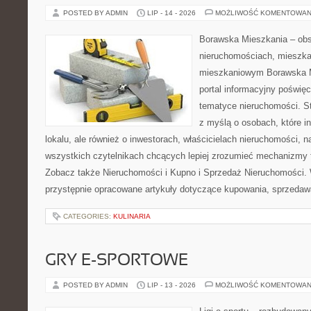
POSTED BY ADMIN
LIP - 14 - 2026
MOŻLIWOŚĆ KOMENTOWAN
Borawska Mieszkania – ob
nieruchomościach, mieszka
mieszkaniowym Borawska Mi
portal informacyjny poświę
tematyce nieruchomości. S
z myślą o osobach, które i
lokalu, ale również o inwestorach, właścicielach nieruchomości, 
wszystkich czytelnikach chcących lepiej zrozumieć mechanizmy 
Zobacz także Nieruchomości i Kupno i Sprzedaż Nieruchomości.
przystępnie opracowane artykuły dotyczące kupowania, sprzeda
CATEGORIES:
KULINARIA
GRY E-SPORTOWE
POSTED BY ADMIN
LIP - 13 - 2026
MOŻLIWOŚĆ KOMENTOWAN