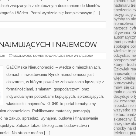
zainteresow
nadmiaru tre
adnień związanych z skutecznym docieraniem do klientów.
spędzania cz
ografia i Wideo. Portal wyróżnia się kompleksowym […]
rezygnację z
byłoby to n
niemożliwe. 
narzędzi cyf
używaniu. Ki
automatyczn
traci przestr
NAJMUJĄCYCH I NAJEMCÓW
spokojne po
właśnie te p
odzyskać ró
PORADY
2026
MOŻLIWOŚĆ KOMENTOWANIA
ZOSTAŁA WYŁĄCZONA
DLA
przypominać
WYNAJMUJĄCYCH
którym trud
I
GaDOMska Nieruchomości – wiedza o mieszkaniach,
Człowiek rea
NAJEMCÓW
naprawdę co
domach i inwestowaniu Rynek nieruchomości jest
więc kolejną
obszarem, w którym poważne zobowiązania łączą się z
rzeczywistym
mówi się dzi
formalnościami, zmianami gospodarczymi oraz
mało o jakoś
indywidualnymi potrzebami kupujących, sprzedających,
decyduje o t
jak czytamy 
właścicieli i najemców. GDNK to portal tematyczny
nieustannie 
wszystko sta
ieruchomościom. Publikowane materiały pomagają
lektura bard
ć na zakup, sprzedaż, wynajem, budowę i finansowanie
skuteczny. D
nawyków oka
rspektyw. Zobacz także Ekologiczne budownictwo i
choćby na c
homości. Na stronie można […]
telefonu, po