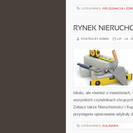
CATEGORIES:
PIELĘGNACJA I ZDR
RYNEK NIERUCH
POSTED BY ADMIN
LIP - 14 - 
lokalu, ale również o inwestorach
wszystkich czytelnikach chcących
Zobacz także Nieruchomości i Ku
przystępnie opracowane artykuły
CATEGORIES:
KULINARIA