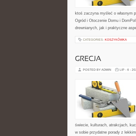
ktoś zaczyna myśleć o własnym p
Ogród i Otoczenie Domu i DomPol
drewnianych, jak i praktyczne aspe
CATEGORIES:
KOSZYKÓWKA
GRECJA
POSTED BY ADMIN
LIP - 6 - 2
świecie, kulturach, atrakcjach, kuc
w sobie przydatne porady z lekki