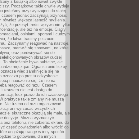
dzony z książką albo nawet zwykłe
ciszy. Początkowo takie chwile wydają
bo jesteśmy przyzwyczajeni do stałej
 Z czasem jednak zaczynają przynosić
m również większą jasność myślenia.
yć, że przesyt treści wpływa nie tylko
centrację, ale też na emocje. Ciągły
formacjami, opiniami, sporami i cudzym
ia, że łatwo tracimy poczucie
tmu. Zaczynamy reagować na nastroje,
 nasze, martwić się sprawami, na które
ływu, oraz porównywać się do
yselekcjonowanych obrazów cudzej
. To obciążenie bywa subtelne, ale
 bardzo męczące. Ograniczenie liczby
 oznacza więc zamknięcia się na
to oznacza po prostu odzyskanie
sobą i nauczenie się, że nie na
zeba reagować od razu. Czasem
 luksusem nie jest dostęp do
formacji, lecz prawo do ich czasowego
 W praktyce takie zmiany nie muszą
e. Nie trzeba od razu organizować
olucji ani wyrzucać wszystkich
rdziej skuteczne okazują się małe, ale
e decyzje. Można wyznaczyć
 bez telefonu, nie zabierać ekranu do
zyć część powiadomień albo wrócić do
które angażują uwagę w inny sposób.
będzie to gotowanie, dla innych