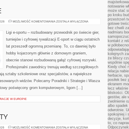
majsterkowan
notowanie w
E
może stać si
po kroku bu
przestrzeń 
GRY
2026
MOŻLIWOŚĆ KOMENTOWANIA
ZOSTAŁA WYŁĄCZONA
gotowe treśc
E-
bez chwili 
SPORTOWE
nadmiaru bo
Ligi e-sportu – rozbudowany przewodnik po świecie gier,
samopoczuci
turniejów i cyfrowej rywalizacji E-sport w ciągu ostatnich
kontakt z re
w półobecnoś
lat przeszedł ogromną przemianę. To, co dawniej było
odpowiadają
hobby kojarzonym głównie z domowym graniem,
kolejnych za
że bliscy cz
obecnie stanowi rozbudowaną gałąź cyfrowej rozrywki.
wspólnie spę
Kiedy choć 
Profesjonalni zawodnicy trenują według szczegółowych
relacja nabi
ją sztaby szkoleniowe oraz specjalistów, a największe
herbacie, sp
posiłek bez
teresowanych widzów. Polecamy Poradniki i Strategie i Wasza
ekranem mog
ernetowy poświęcony grom komputerowym, ligom […]
lecz właśnie
bliskości. 
gestów, ale 
RACJE W EUROPIE
zwolnienie o
albo spadek
odwrotnie. U
spokojniej i
KTY
decyzje, koń
to, co napra
Odpoczynek o
GRANTY
2026
MOŻLIWOŚĆ KOMENTOWANIA
ZOSTAŁA WYŁĄCZONA