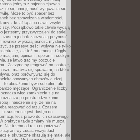
latego jednym z najcenniejszych
zuje się umiejętność wyłączania się
hwilę. Może to być spacer bez
ranek bez sprawdzania wiadomości,
dzony z książką albo nawet zwykłe
ciszy. Początkowo takie chwile wydają
bo jesteśmy przyzwyczajeni do stałej
 Z czasem jednak zaczynają przynosić
m również większą jasność myślenia.
yć, że przesyt treści wpływa nie tylko
centrację, ale też na emocje. Ciągły
formacjami, opiniami, sporami i cudzym
ia, że łatwo tracimy poczucie
tmu. Zaczynamy reagować na nastroje,
 nasze, martwić się sprawami, na które
ływu, oraz porównywać się do
yselekcjonowanych obrazów cudzej
. To obciążenie bywa subtelne, ale
 bardzo męczące. Ograniczenie liczby
 oznacza więc zamknięcia się na
to oznacza po prostu odzyskanie
sobą i nauczenie się, że nie na
zeba reagować od razu. Czasem
 luksusem nie jest dostęp do
formacji, lecz prawo do ich czasowego
 W praktyce takie zmiany nie muszą
e. Nie trzeba od razu organizować
olucji ani wyrzucać wszystkich
rdziej skuteczne okazują się małe, ale
e decyzje. Można wyznaczyć