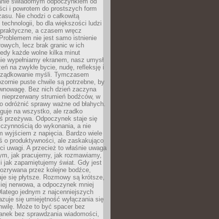
anie świadomym odpoczynkiem od
ści i powrotem do prostszych form
asu. Nie chodzi o całkowitą
 technologii, bo dla większości ludzi
iepraktyczne, a czasem wręcz
Problemem nie jest samo istnienie
rowych, lecz brak granic w ich
edy każde wolne kilka minut
ie wypełniamy ekranem, nasz umysł
zeń na zwykłe bycie, nudę, refleksję i
rządkowanie myśli. Tymczasem
ozornie puste chwile są potrzebne, by
wnowagę. Bez nich dzień zaczyna
 nieprzerwany strumień bodźców, w
no odróżnić sprawy ważne od błahych.
guje na wszystko, ale rzadko
ś przeżywa. Odpoczynek staje się
 czynnością do wykonania, a nie
 wyjściem z napięcia. Bardzo wiele
ś o produktywności, ale zaskakująco
ci uwagi. A przecież to właśnie uwaga
ym, jak pracujemy, jak rozmawiamy,
i jak zapamiętujemy świat. Gdy jest
rozrywana przez kolejne bodźce,
je się płytsze. Rozmowy są krótsze,
ziej nerwowa, a odpoczynek mniej
latego jednym z najcenniejszych
zuje się umiejętność wyłączania się
hwilę. Może to być spacer bez
ranek bez sprawdzania wiadomości,