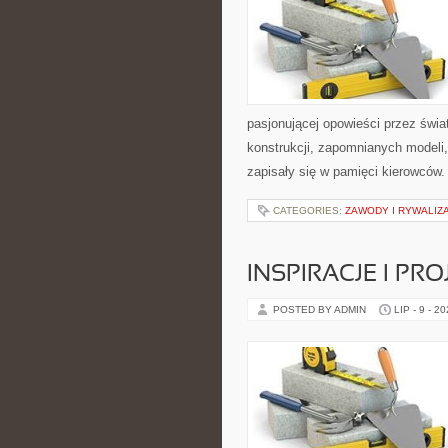
pasjonującej opowieści przez świ
konstrukcji, zapomnianych modeli
zapisały się w pamięci kierowców.
CATEGORIES:
ZAWODY I RYWALIZ
INSPIRACJE I PR
POSTED BY ADMIN
LIP - 9 - 2