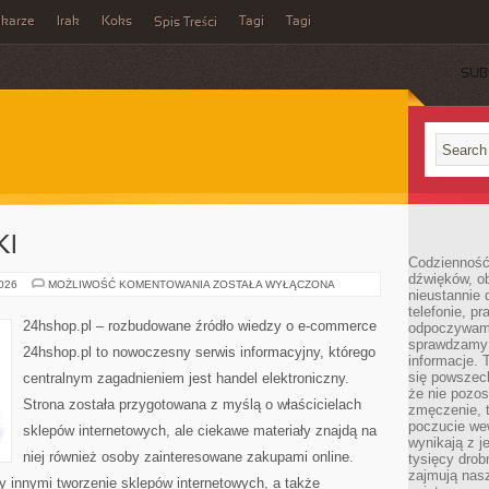
ikarze
Irak
Koks
Tagi
Tagi
Spis Treści
SUB
KI
Codzienność
dźwięków, ob
TRENDY
2026
MOŻLIWOŚĆ KOMENTOWANIA
ZOSTAŁA WYŁĄCZONA
nieustannie 
I
NOWINKI
telefonie, p
24hshop.pl – rozbudowane źródło wiedzy o e-commerce
odpoczywamy
sprawdzamy 
24hshop.pl to nowoczesny serwis informacyjny, którego
informacje. T
się powszec
centralnym zagadnieniem jest handel elektroniczny.
że nie pozos
Strona została przygotowana z myślą o właścicielach
zmęczenie, t
poczucie we
sklepów internetowych, ale ciekawe materiały znajdą na
wynikają z j
niej również osoby zainteresowane zakupami online.
tysięcy drob
zajmują nasz
 innymi tworzenie sklepów internetowych, a także