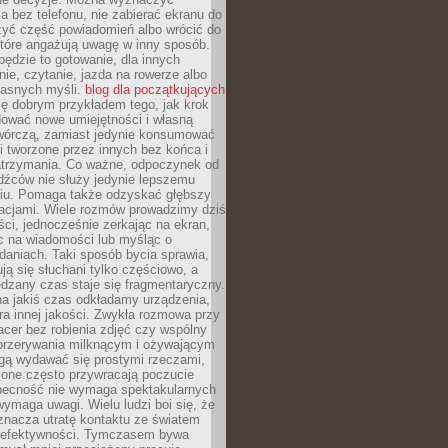
 bez telefonu, nie zabierać ekranu do
zyć część powiadomień albo wrócić do
które angażują uwagę w inny sposób.
będzie to gotowanie, dla innych
ie, czytanie, jazda na rowerze albo
łasnych myśli.
blog dla początkujących
ę dobrym przykładem tego, jak krok
dować nowe umiejętności i własną
twórczą, zamiast jedynie konsumować
i tworzone przez innych bez końca i
zatrzymania. Co ważne, odpoczynek od
dźców nie służy jedynie lepszemu
u. Pomaga także odzyskać głębszy
lacjami. Wiele rozmów prowadzimy dziś
ci, jednocześnie zerkając na ekran,
c na wiadomości lub myśląc o
daniach. Taki sposób bycia sprawia,
ują się słuchani tylko częściowo, a
dzany czas staje się fragmentaryczny.
na jakiś czas odkładamy urządzenia,
era innej jakości. Zwykła rozmowa przy
acer bez robienia zdjęć czy wspólny
 przerywania milknącym i ożywającym
ą wydawać się prostymi rzeczami,
 one często przywracają poczucie
Obecność nie wymaga spektakularnych
wymaga uwagi. Wielu ludzi boi się, że
znacza utratę kontaktu ze światem
 efektywności. Tymczasem bywa