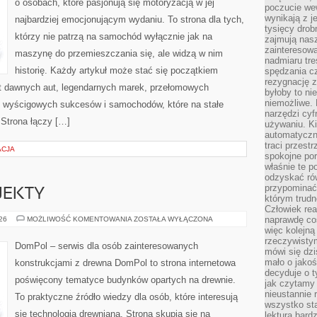
o osobach, które pasjonują się motoryzacją w jej
poczucie we
wynikają z j
najbardziej emocjonującym wydaniu. To strona dla tych,
tysięcy drob
którzy nie patrzą na samochód wyłącznie jak na
zajmują nasz
zainteresow
maszynę do przemieszczania się, ale widzą w nim
nadmiaru tre
historię. Każdy artykuł może stać się początkiem
spędzania cz
rezygnację z
at dawnych aut, legendarnych marek, przełomowych
byłoby to n
niemożliwe. 
, wyścigowych sukcesów i samochodów, które na stałe
narzędzi cyf
 Strona łączy […]
używaniu. Ki
automatyczn
traci przestr
ACJA
spokojne po
właśnie te p
odzyskać ró
przypominać
OJEKTY
którym trud
Człowiek rea
INSPIRACJE
naprawdę co
026
MOŻLIWOŚĆ KOMENTOWANIA
ZOSTAŁA WYŁĄCZONA
I
więc kolejną
PROJEKTY
rzeczywistym
DomPol – serwis dla osób zainteresowanych
mówi się dzi
mało o jakoś
konstrukcjami z drewna DomPol to strona internetowa
decyduje o t
poświęcony tematyce budynków opartych na drewnie.
jak czytamy 
nieustannie 
To praktyczne źródło wiedzy dla osób, które interesują
wszystko sta
się technologią drewnianą. Strona skupia się na
lektura bard