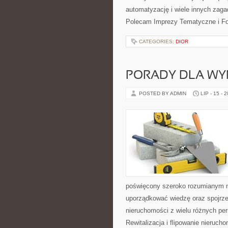
automatyzację i wiele innych zag
Polecam Imprezy Tematyczne i Fot
CATEGORIES:
DIOR
PORADY DLA WY
POSTED BY ADMIN
LIP - 15 - 
poświęcony szeroko rozumianym n
uporządkować wiedzę oraz spojrze
nieruchomości z wielu różnych pe
Rewitalizacja i flipowanie nieruc