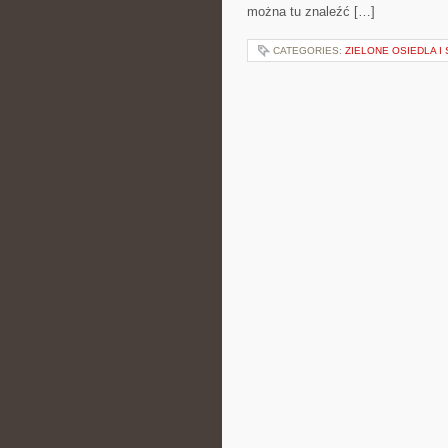
można tu znaleźć […]
CATEGORIES:
ZIELONE OSIEDLA I 