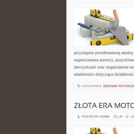
przystępnie przedstawioną wiedzę 
organizowania pomocy, pozyskiwan
darczyńcami oraz angażowania wol
wiadomości dotyczące działalnośc
CATEGORIES:
ZDROWIE PSYCHICZ
ZŁOTA ERA MOTO
POSTED BY ADMIN
LIP - 11 - 