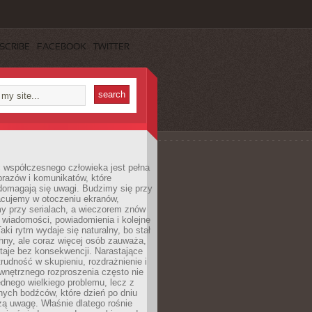
SCRIBE
FACEBOOK
TWITTER
 współczesnego człowieka jest pełna
razów i komunikatów, które
domagają się uwagi. Budzimy się przy
racujemy w otoczeniu ekranów,
 przy serialach, a wieczorem znów
wiadomości, powiadomienia i kolejne
aki rytm wydaje się naturalny, bo stał
hny, ale coraz więcej osób zauważa,
taje bez konsekwencji. Narastające
rudność w skupieniu, rozdrażnienie i
wnętrznego rozproszenia często nie
ednego wielkiego problemu, lecz z
nych bodźców, które dzień po dniu
ą uwagę. Właśnie dlatego rośnie