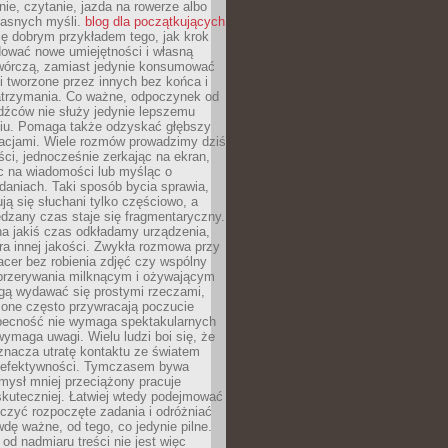
ie, czytanie, jazda na rowerze albo
łasnych myśli.
blog dla początkujących
ę dobrym przykładem tego, jak krok
dować nowe umiejętności i własną
twórczą, zamiast jedynie konsumować
i tworzone przez innych bez końca i
zatrzymania. Co ważne, odpoczynek od
dźców nie służy jedynie lepszemu
u. Pomaga także odzyskać głębszy
lacjami. Wiele rozmów prowadzimy dziś
ci, jednocześnie zerkając na ekran,
c na wiadomości lub myśląc o
daniach. Taki sposób bycia sprawia,
ują się słuchani tylko częściowo, a
dzany czas staje się fragmentaryczny.
na jakiś czas odkładamy urządzenia,
era innej jakości. Zwykła rozmowa przy
acer bez robienia zdjęć czy wspólny
 przerywania milknącym i ożywającym
ą wydawać się prostymi rzeczami,
 one często przywracają poczucie
Obecność nie wymaga spektakularnych
wymaga uwagi. Wielu ludzi boi się, że
znacza utratę kontaktu ze światem
 efektywności. Tymczasem bywa
mysł mniej przeciążony pracuje
 skuteczniej. Łatwiej wtedy podejmować
czyć rozpoczęte zadania i odróżniać
wdę ważne, od tego, co jedynie pilne.
d nadmiaru treści nie jest więc