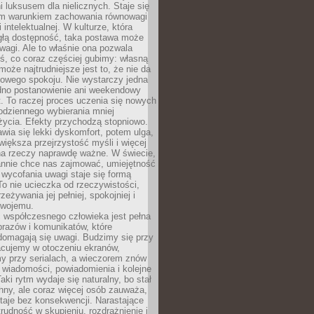
 luksusem dla nielicznych. Staje się
m warunkiem zachowania równowagi
 intelektualnej. W kulturze, która
ągłą dostępność, taka postawa może
agi. Ale to właśnie ona pozwala
ś, co coraz częściej gubimy: własną
oże najtrudniejsze jest to, że nie da
towego spokoju. Nie wystarczy jedna
edno postanowienie ani weekendowy
. To raczej proces uczenia się nowych
odziennego wybierania mniej
życia. Efekty przychodzą stopniowo.
awia się lekki dyskomfort, potem ulga,
iększa przejrzystość myśli i więcej
na rzeczy naprawdę ważne. W świecie,
annie chce nas zajmować, umiejętność
wycofania uwagi staje się formą
 To nie ucieczka od rzeczywistości,
zeżywania jej pełniej, spokojniej i
swojemu.
 współczesnego człowieka jest pełna
razów i komunikatów, które
domagają się uwagi. Budzimy się przy
racujemy w otoczeniu ekranów,
 przy serialach, a wieczorem znów
wiadomości, powiadomienia i kolejne
aki rytm wydaje się naturalny, bo stał
hny, ale coraz więcej osób zauważa,
taje bez konsekwencji. Narastające
rudność w skupieniu, rozdrażnienie i