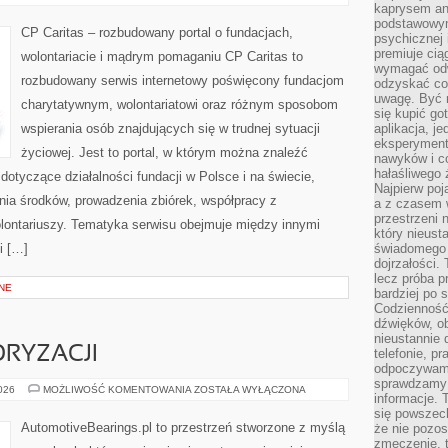
I
kaprysem ani
PROJEKTY
podstawowy
CP Caritas – rozbudowany portal o fundacjach,
psychicznej i
premiuje ci
wolontariacie i mądrym pomaganiu CP Caritas to
wymagać odw
rozbudowany serwis internetowy poświęcony fundacjom
odzyskać co
uwagę. Być m
charytatywnym, wolontariatowi oraz różnym sposobom
się kupić go
wspierania osób znajdujących się w trudnej sytuacji
aplikacja, j
eksperyment
życiowej. Jest to portal, w którym można znaleźć
nawyków i c
hałaśliwego 
dotyczące działalności fundacji w Polsce i na świecie,
Najpierw poj
ia środków, prowadzenia zbiórek, współpracy z
a z czasem w
przestrzeni 
ontariuszy. Tematyka serwisu obejmuje między innymi
który nieust
i […]
świadomego 
dojrzałości.
lecz próba pr
NE
bardziej po 
Codzienność
dźwięków, ob
nieustannie 
RYZACJI
telefonie, p
odpoczywamy
sprawdzamy 
ZŁOTA
2026
MOŻLIWOŚĆ KOMENTOWANIA
ZOSTAŁA WYŁĄCZONA
informacje. T
ERA
MOTORYZACJI
się powszec
AutomotiveBearings.pl to przestrzeń stworzone z myślą
że nie pozos
zmęczenie, t