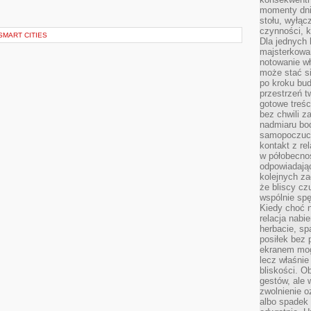
momenty dnia
stołu, wyłąc
czynności, 
SMART CITIES
Dla jednych 
majsterkowan
notowanie w
może stać si
po kroku bu
przestrzeń 
gotowe treśc
bez chwili 
nadmiaru bo
samopoczuci
kontakt z re
w półobecnoś
odpowiadają
kolejnych za
że bliscy cz
wspólnie spę
Kiedy choć 
relacja nabi
herbacie, sp
posiłek bez
ekranem mog
lecz właśnie
bliskości. 
gestów, ale 
zwolnienie o
albo spadek