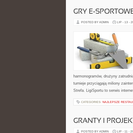
GRY E-SPORTOW
POSTED BY ADMIN
LIP - 13 - 
harmonogramów, drużyny zatrudnia
turnieje przyciągają miliony zain
Strefa. LigiSportu to serwis int
CATEGORIES:
NAJLEPSZE RESTAU
GRANTY I PROJE
POSTED BY ADMIN
LIP - 11 - 