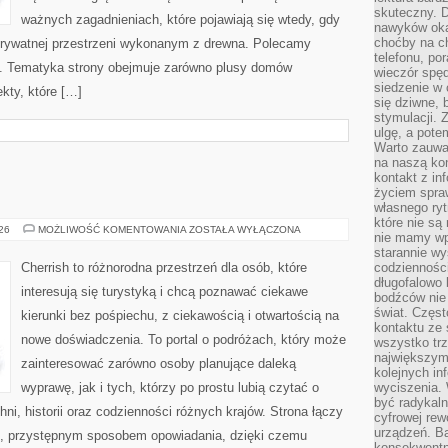
skuteczny. D
ważnych zagadnieniach, które pojawiają się wtedy, gdy
nawyków oka
choćby na c
rywatnej przestrzeni wykonanym z drewna. Polecamy
telefonu, po
. Tematyka strony obejmuje zarówno plusy domów
wieczór spę
siedzenie w 
kty, które […]
się dziwne, 
stymulacji.
ulgę, a pote
Warto zauważ
na naszą kon
kontakt z in
życiem spraw
własnego ry
które nie są
GRECJA
026
MOŻLIWOŚĆ KOMENTOWANIA
ZOSTAŁA WYŁĄCZONA
nie mamy wp
starannie w
Cherrish to różnorodna przestrzeń dla osób, które
codzienności
długofalowo
interesują się turystyką i chcą poznawać ciekawe
bodźców nie
świat. Częs
kierunki bez pośpiechu, z ciekawością i otwartością na
kontaktu ze 
nowe doświadczenia. To portal o podróżach, który może
wszystko tr
największym
zainteresować zarówno osoby planujące daleką
kolejnych in
wyprawę, jak i tych, którzy po prostu lubią czytać o
wyciszenia.
być radykaln
hni, historii oraz codzienności różnych krajów. Strona łączy
cyfrowej rew
urządzeń. Ba
m, przystępnym sposobem opowiadania, dzięki czemu
konsekwentn