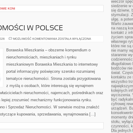
wieczór spę
siedzenie w 
OWIE KONI
się dziwne, 
stymulacji.
ulgę, a pote
Warto zauważ
OMOŚCI W POLSCE
na naszą kon
kontakt z in
życiem spraw
RYNEK
2026
MOŻLIWOŚĆ KOMENTOWANIA
ZOSTAŁA WYŁĄCZONA
własnego ry
NIERUCHOMOŚCI
W
które nie są
POLSCE
Borawska Mieszkania – obszerne kompendium o
nie mamy wp
starannie w
nieruchomościach, mieszkaniach i rynku
codzienności
długofalowo
mieszkaniowym Borawska Mieszkania to internetowy
bodźców nie
portal informacyjny poświęcony szeroko rozumianej
świat. Częs
kontaktu ze 
tematyce nieruchomości. Strona została przygotowana
wszystko tr
z myślą o osobach, które interesują się wynajmem
największym
kolejnych in
, właścicielach nieruchomości, najemcach, pośrednikach oraz
wyciszenia.
być radykaln
 lepiej zrozumieć mechanizmy funkcjonowania rynku.
cyfrowej rew
pno i Sprzedaż Nieruchomości. W serwisie można znaleźć
urządzeń. Ba
konsekwentn
 dotyczące kupowania, sprzedawania, wynajmowania […]
momenty dnia
stołu, wyłąc
czynności, 
Dla jednych 