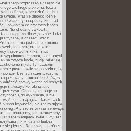
wnętrznego rozproszenia często nie
ednego wielkiego problemu, lecz z
nych bodźców, które dzień po dniu
ą uwagę. Właśnie dlatego rośnie
anie świadomym odpoczynkiem od
ści i powrotem do prostszych form
asu. Nie chodzi o całkowitą
 technologii, bo dla większości ludzi
iepraktyczne, a czasem wręcz
Problemem nie jest samo istnienie
rowych, lecz brak granic w ich
edy każde wolne kilka minut
ie wypełniamy ekranem, nasz umysł
zeń na zwykłe bycie, nudę, refleksję i
rządkowanie myśli. Tymczasem
ozornie puste chwile są potrzebne, by
wnowagę. Bez nich dzień zaczyna
 nieprzerwany strumień bodźców, w
no odróżnić sprawy ważne od błahych.
guje na wszystko, ale rzadko
ś przeżywa. Odpoczynek staje się
 czynnością do wykonania, a nie
 wyjściem z napięcia. Bardzo wiele
ś o produktywności, ale zaskakująco
ci uwagi. A przecież to właśnie uwaga
ym, jak pracujemy, jak rozmawiamy,
i jak zapamiętujemy świat. Gdy jest
rozrywana przez kolejne bodźce,
je się płytsze. Rozmowy są krótsze,
ziej nerwowa, a odpoczynek mniej