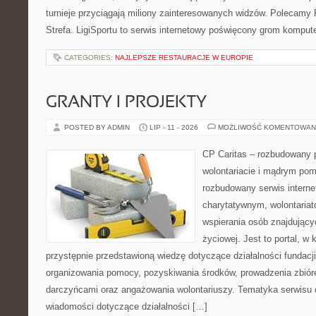
turnieje przyciągają miliony zainteresowanych widzów. Polecamy P
Strefa. LigiSportu to serwis internetowy poświęcony grom kompu
CATEGORIES:
NAJLEPSZE RESTAURACJE W EUROPIE
GRANTY I PROJEKTY
POSTED BY ADMIN
LIP - 11 - 2026
MOŻLIWOŚĆ KOMENTOWAN
CP Caritas – rozbudowany p
wolontariacie i mądrym pom
rozbudowany serwis intern
charytatywnym, wolontaria
wspierania osób znajdującyc
życiowej. Jest to portal, 
przystępnie przedstawioną wiedzę dotyczące działalności fundacji
organizowania pomocy, pozyskiwania środków, prowadzenia zbiór
darczyńcami oraz angażowania wolontariuszy. Tematyka serwisu 
wiadomości dotyczące działalności […]