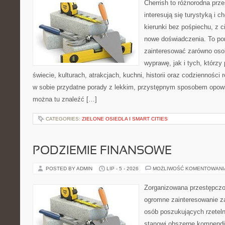
Cherrish to różnorodna prze
interesują się turystyką i
kierunki bez pośpiechu, z c
nowe doświadczenia. To por
zainteresować zarówno oso
wyprawę, jak i tych, którzy 
świecie, kulturach, atrakcjach, kuchni, historii oraz codzienności
w sobie przydatne porady z lekkim, przystępnym sposobem opowi
można tu znaleźć […]
CATEGORIES:
ZIELONE OSIEDLA I SMART CITIES
PODZIEMIE FINANSOWE
POSTED BY ADMIN
LIP - 5 - 2026
MOŻLIWOŚĆ KOMENTOWAN
Zorganizowana przestępczoś
ogromne zainteresowanie za
osób poszukujących rzeteln
stanowi obszerne kompendi