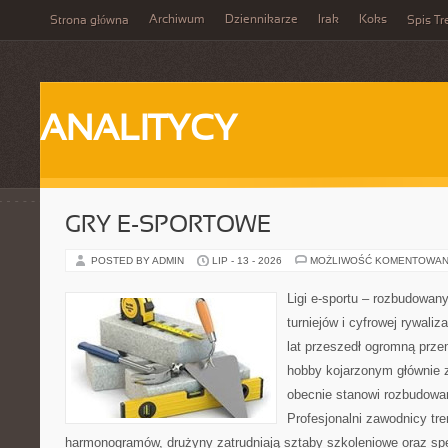
Archiwum
Dziennikarze
Irak
Koks
Strona główna
Spis Tr
ANALITYCY
GRY E-SPORTOWE
POSTED BY ADMIN
LIP - 13 - 2026
MOŻLIWOŚĆ KOMENTOWAN
Ligi e-sportu – rozbudowany
turniejów i cyfrowej rywaliz
lat przeszedł ogromną prze
hobby kojarzonym głównie
obecnie stanowi rozbudowan
Profesjonalni zawodnicy tr
harmonogramów, drużyny zatrudniają sztaby szkoleniowe oraz spe