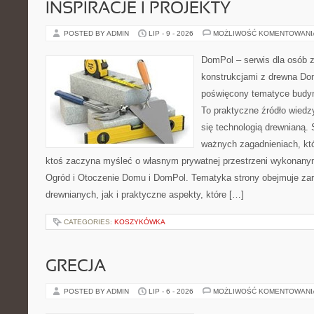
INSPIRACJE I PROJEKTY
POSTED BY ADMIN
LIP - 9 - 2026
MOŻLIWOŚĆ KOMENTOWAN
DomPol – serwis dla osób 
konstrukcjami z drewna Dom
poświęcony tematyce budyn
To praktyczne źródło wiedzy
się technologią drewnianą. 
ważnych zagadnieniach, któ
ktoś zaczyna myśleć o własnym prywatnej przestrzeni wykonan
Ogród i Otoczenie Domu i DomPol. Tematyka strony obejmuje z
drewnianych, jak i praktyczne aspekty, które […]
CATEGORIES:
KOSZYKÓWKA
GRECJA
POSTED BY ADMIN
LIP - 6 - 2026
MOŻLIWOŚĆ KOMENTOWAN