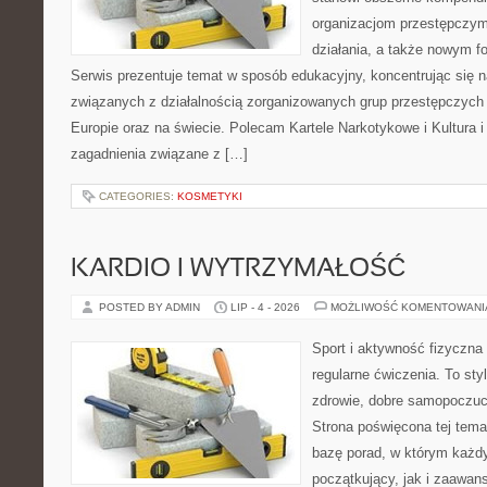
organizacjom przestępczym
działania, a także nowym f
Serwis prezentuje temat w sposób edukacyjny, koncentrując się na
związanych z działalnością zorganizowanych grup przestępczych 
Europie oraz na świecie. Polecam Kartele Narkotykowe i Kultura i 
zagadnienia związane z […]
CATEGORIES:
KOSMETYKI
KARDIO I WYTRZYMAŁOŚĆ
POSTED BY ADMIN
LIP - 4 - 2026
MOŻLIWOŚĆ KOMENTOWAN
Sport i aktywność fizyczna 
regularne ćwiczenia. To sty
zdrowie, dobre samopoczuci
Strona poświęcona tej tem
bazę porad, w którym każdy
początkujący, jak i zaawa