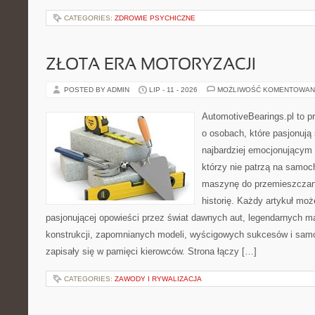
CATEGORIES:
ZDROWIE PSYCHICZNE
ZŁOTA ERA MOTORYZACJI
POSTED BY ADMIN
LIP - 11 - 2026
MOŻLIWOŚĆ KOMENTOWAN
AutomotiveBearings.pl to p
o osobach, które pasjonują 
najbardziej emocjonującym 
którzy nie patrzą na samoc
maszynę do przemieszczani
historię. Każdy artykuł mo
pasjonującej opowieści przez świat dawnych aut, legendarnych 
konstrukcji, zapomnianych modeli, wyścigowych sukcesów i samo
zapisały się w pamięci kierowców. Strona łączy […]
CATEGORIES:
ZAWODY I RYWALIZACJA