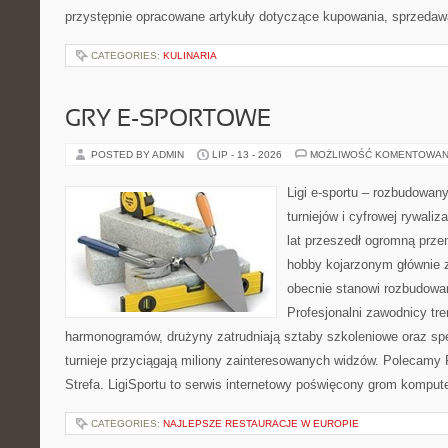
przystępnie opracowane artykuły dotyczące kupowania, sprzeda
CATEGORIES:
KULINARIA
GRY E-SPORTOWE
POSTED BY ADMIN
LIP - 13 - 2026
MOŻLIWOŚĆ KOMENTOWAN
Ligi e-sportu – rozbudowany
turniejów i cyfrowej rywaliz
lat przeszedł ogromną prze
hobby kojarzonym głównie
obecnie stanowi rozbudowan
Profesjonalni zawodnicy tr
harmonogramów, drużyny zatrudniają sztaby szkoleniowe oraz spe
turnieje przyciągają miliony zainteresowanych widzów. Polecamy P
Strefa. LigiSportu to serwis internetowy poświęcony grom kompu
CATEGORIES:
NAJLEPSZE RESTAURACJE W EUROPIE