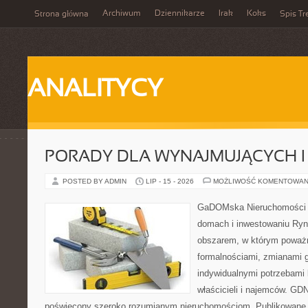
Archiwum
Dziennikarze
Irak
Koks
Strona główna
Spis Tr
ANALITYCY
PORADY DLA WYNAJMUJĄCYCH 
POSTED BY ADMIN
LIP - 15 - 2026
MOŻLIWOŚĆ KOMENTOWAN
GaDOMska Nieruchomości –
domach i inwestowaniu Ryn
obszarem, w którym poważn
formalnościami, zmianami 
indywidualnymi potrzebami 
właścicieli i najemców. GD
poświęcony szeroko rozumianym nieruchomościom. Publikowane 