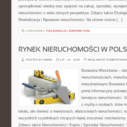
uporządkować wiedzę oraz spojrzeć na zakup, sprzedaż, wynajem
nieruchomości z wielu różnych perspektyw. Zobacz także Ekologi
Rewitalizacja i flipowanie nieruchomości. Na stronie można […]
CATEGORIES:
PIELĘGNACJA I ZDROWIE KONI
RYNEK NIERUCHOMOŚCI W POL
POSTED BY ADMIN
LIP - 14 - 2026
MOŻLIWOŚĆ KOMENTOWAN
Borawska Mieszkania – ob
nieruchomościach, mieszka
mieszkaniowym Borawska Mi
portal informacyjny poświę
tematyce nieruchomości. S
z myślą o osobach, które i
lokalu, ale również o inwestorach, właścicielach nieruchomości, 
wszystkich czytelnikach chcących lepiej zrozumieć mechanizmy 
Zobacz także Nieruchomości i Kupno i Sprzedaż Nieruchomości.