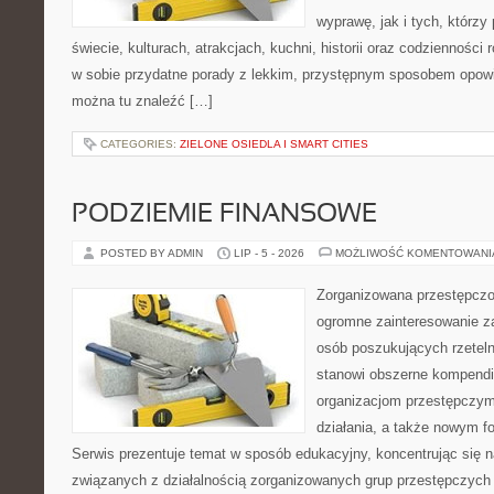
wyprawę, jak i tych, którzy 
świecie, kulturach, atrakcjach, kuchni, historii oraz codzienności
w sobie przydatne porady z lekkim, przystępnym sposobem opowi
można tu znaleźć […]
CATEGORIES:
ZIELONE OSIEDLA I SMART CITIES
PODZIEMIE FINANSOWE
POSTED BY ADMIN
LIP - 5 - 2026
MOŻLIWOŚĆ KOMENTOWAN
Zorganizowana przestępczoś
ogromne zainteresowanie za
osób poszukujących rzeteln
stanowi obszerne kompendi
organizacjom przestępczym
działania, a także nowym f
Serwis prezentuje temat w sposób edukacyjny, koncentrując się na
związanych z działalnością zorganizowanych grup przestępczych 