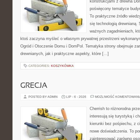
konstrukcjami z drewna Dom
poświęcony tematyce budyn
To praktyczne źródło wiedzy
się technologią drewnianą. 
ważnych zagadnieniach, któ
ktoś zaczyna myśleć o własnym prywatnej przestrzeni wykonan
Ogród i Otoczenie Domu i DomPol. Tematyka strony obejmuje z
drewnianych, jak i praktyczne aspekty, które […]
CATEGORIES:
KOSZYKÓWKA
GRECJA
POSTED BY ADMIN
LIP - 6 - 2026
MOŻLIWOŚĆ KOMENTOWAN
Cherrish to różnorodna prze
interesują się turystyką i
kierunki bez pośpiechu, z c
nowe doświadczenia. To por
zainteresować zarówno oso