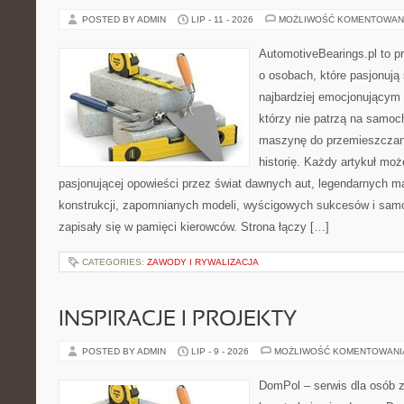
POSTED BY ADMIN
LIP - 11 - 2026
MOŻLIWOŚĆ KOMENTOWAN
AutomotiveBearings.pl to p
o osobach, które pasjonują 
najbardziej emocjonującym 
którzy nie patrzą na samoc
maszynę do przemieszczani
historię. Każdy artykuł mo
pasjonującej opowieści przez świat dawnych aut, legendarnych 
konstrukcji, zapomnianych modeli, wyścigowych sukcesów i samo
zapisały się w pamięci kierowców. Strona łączy […]
CATEGORIES:
ZAWODY I RYWALIZACJA
INSPIRACJE I PROJEKTY
POSTED BY ADMIN
LIP - 9 - 2026
MOŻLIWOŚĆ KOMENTOWAN
DomPol – serwis dla osób 