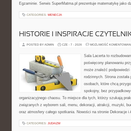
Egzaminie. Serwis SuperMatma.pl prezentuje matematykę jako dzi
CATEGORIES:
WENECJA
HISTORIE I INSPIRACJE CZYTELN
POSTED BY ADMIN
CZE - 7 - 2026
MOŻLIWOŚĆ KOMENTOWAN
Sala Lacerta to rozbudowan
poświęcony planowaniu przy
może znaleźć podpowiedzi 
rodzinnych. Strona została
osobach, które chcą przyg
spokojny, bez przypadkowyc
organizacyjnego chaosu. To miejsce dla tych, którzy szukają pra
związanych z wyborem sali, menu, dekoracji, atrakcji, muzyki, b
oraz atmosfery całego spotkania. Nowości na stronie Dekoracje i 
CATEGORIES:
JUDAIZM