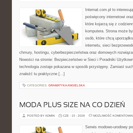
Internat.com.pl to interesu
poświęcony internetowi or
które kojarzą się z codzie
komputera. Strona może b
osób, które chcą uporządk
internetu, sieci bezprzewo
chmury, hostingu, cyberbezpieczeństwa oraz domowych rozwiąza
Nowości na stronie: Bezpieczeństwo w Sieci i Poradniki Użytkown
technologia zostaje pokazana w sposób przystępny. Zamiast suche
znaleźć tu praktyczne […]
CATEGORIES:
GRAMATYKA ANGIELSKA
MODA PLUS SIZE NA CO DZIEŃ
POSTED BY ADMIN
CZE - 15 - 2026
MOŻLIWOŚĆ KOMENTOWA
Serwis modowo-urodowy po