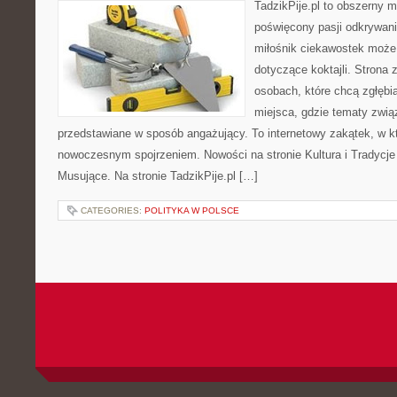
TadzikPije.pl to obszerny 
poświęcony pasji odkrywan
miłośnik ciekawostek może 
dotyczące koktajli. Strona 
osobach, które chcą zgłębia
miejsca, gdzie tematy zwią
przedstawiane w sposób angażujący. To internetowy zakątek, w kt
nowoczesnym spojrzeniem. Nowości na stronie Kultura i Tradycje
Musujące. Na stronie TadzikPije.pl […]
CATEGORIES:
POLITYKA W POLSCE