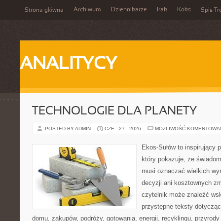
Archiwum
Dziennikarze
Irak
Koks
Strona główna
Spis Tr
ANALITYCY
TECHNOLOGIE DLA PLANETY
POSTED BY ADMIN
CZE - 27 - 2026
MOŻLIWOŚĆ KOMENTOWA
Ekos-Sułów to inspirujący p
który pokazuje, że świadom
musi oznaczać wielkich wy
decyzji ani kosztownych zm
czytelnik może znaleźć wsk
przystępne teksty dotyczą
domu, zakupów, podróży, gotowania, energii, recyklingu, przyrod