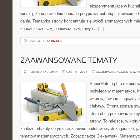
eksperymentujące w kuchni,
wiedzą, że odpowiednio dobrane przyprawy potrafią całkowicie od
danie. Tematyka strony koncentruje się wokół aromatycznych miesz
znacznie szerszy, ponieważ przyprawy są […]
CATEGORIES:
BIZNES
ZAAWANSOWANE TEMATY
POSTED BY ADMIN
CZE - 9 - 2026
MOŻLIWOŚĆ KOMENTOWAN
SuperMatma.pl to rozbudow
poświęcony matematyce, któ
wzorów, równań i logicznyc
ciekawy. Strona została st
które chcą poznawać liczby 
strony. To miejsce, w któr
znaleźć artykuły dotyczące zarówno podstawowych zagadnień, ja
tematów matematycznych. Zobacz także Ciekawostki Matematyc