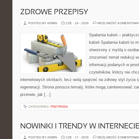
ZDROWE PRZEPISY
POSTED BY ADMIN
CZE - 18 - 2026
MOŻLIWOŚĆ KOMENTOWA
Spalarnia kalorii – praktyc
kalorii Spalarnia kalorii to 
stworzony z myślą o osobac
zrozumieć temat redukcji w
informacji podanych w pros
czytelników, którzy nie chc
internetowych skrótach, lecz wolą spojrzeć na zdrowy styl życia 
regeneracji. Strona porusza tematy, które mogą zainteresować z
przerwie, jak […]
CATEGORIES:
PRZYRODA
NOWINKI I TRENDY W INTERNECI
POSTED BY ADMIN
CZE - 17 - 2026
MOŻLIWOŚĆ KOMENTOWA