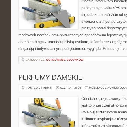
urodzie, produktom kosmet
praktycznym wskazówkom d
się dobrze niezależnie od s
stworzone z myślą o czytel
prostych porad dotyczących s
modowych nowinek oraz sprawdzonych sposobów na lepszy wygląd
charakter bloga z tematyką bliską osobom, które interesują się m
elegancją i indywidualnym podejściem do wyglądu. Polecamy Inspi
CATEGORIES:
OGRZEWANIE BUDYNKÓW
PERFUMY DAMSKIE
POSTED BY ADMIN
CZE - 14 - 2026
MOŻLIWOŚĆ KOMENTOWA
Orientalno-przyprawowy char
jest to przestrzeń stworzon
uwielbiają intensywne aroma
kulinarne inspiracje z różny
która może zainteresować 