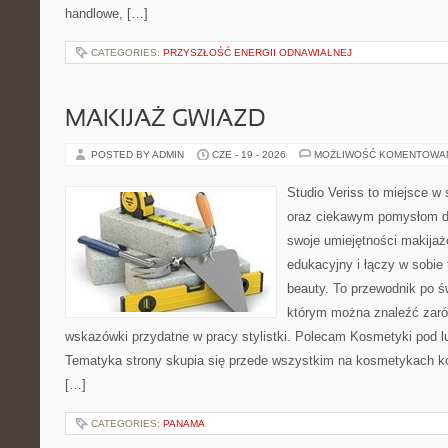
handlowe, […]
CATEGORIES:
PRZYSZŁOŚĆ ENERGII ODNAWIALNEJ
MAKIJAŻ GWIAZD
POSTED BY ADMIN
CZE - 19 - 2026
MOŻLIWOŚĆ KOMENTOWA
Studio Veriss to miejsce w
oraz ciekawym pomysłom dl
swoje umiejętności makijaż
edukacyjny i łączy w sobie
beauty. To przewodnik po 
którym można znaleźć zarów
wskazówki przydatne w pracy stylistki. Polecam Kosmetyki pod lup
Tematyka strony skupia się przede wszystkim na kosmetykach ko
[…]
CATEGORIES:
PANAMA