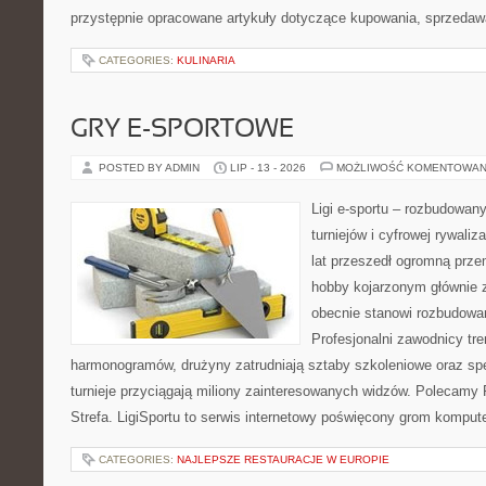
przystępnie opracowane artykuły dotyczące kupowania, sprzeda
CATEGORIES:
KULINARIA
GRY E-SPORTOWE
POSTED BY ADMIN
LIP - 13 - 2026
MOŻLIWOŚĆ KOMENTOWAN
Ligi e-sportu – rozbudowany
turniejów i cyfrowej rywaliz
lat przeszedł ogromną prze
hobby kojarzonym głównie
obecnie stanowi rozbudowan
Profesjonalni zawodnicy tr
harmonogramów, drużyny zatrudniają sztaby szkoleniowe oraz spe
turnieje przyciągają miliony zainteresowanych widzów. Polecamy P
Strefa. LigiSportu to serwis internetowy poświęcony grom kompu
CATEGORIES:
NAJLEPSZE RESTAURACJE W EUROPIE