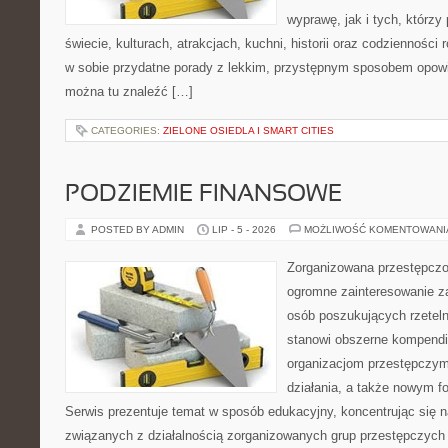
wyprawę, jak i tych, którzy 
świecie, kulturach, atrakcjach, kuchni, historii oraz codzienności
w sobie przydatne porady z lekkim, przystępnym sposobem opowi
można tu znaleźć […]
CATEGORIES:
ZIELONE OSIEDLA I SMART CITIES
PODZIEMIE FINANSOWE
POSTED BY ADMIN
LIP - 5 - 2026
MOŻLIWOŚĆ KOMENTOWAN
Zorganizowana przestępczoś
ogromne zainteresowanie za
osób poszukujących rzeteln
stanowi obszerne kompendi
organizacjom przestępczym
działania, a także nowym f
Serwis prezentuje temat w sposób edukacyjny, koncentrując się na
związanych z działalnością zorganizowanych grup przestępczych 