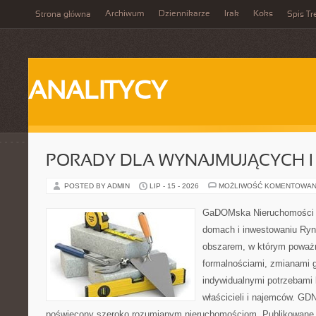
Archiwum
Dziennikarze
Irak
Koks
Strona główna
Spis Tr
ANALITYCY
PORADY DLA WYNAJMUJĄCYCH 
POSTED BY ADMIN
LIP - 15 - 2026
MOŻLIWOŚĆ KOMENTOWAN
GaDOMska Nieruchomości –
domach i inwestowaniu Ryn
obszarem, w którym poważn
formalnościami, zmianami 
indywidualnymi potrzebami 
właścicieli i najemców. GD
poświęcony szeroko rozumianym nieruchomościom. Publikowane 