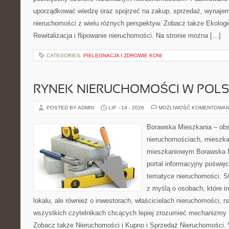
uporządkować wiedzę oraz spojrzeć na zakup, sprzedaż, wynajem
nieruchomości z wielu różnych perspektyw. Zobacz także Ekologi
Rewitalizacja i flipowanie nieruchomości. Na stronie można […]
CATEGORIES:
PIELĘGNACJA I ZDROWIE KONI
RYNEK NIERUCHOMOŚCI W POL
POSTED BY ADMIN
LIP - 14 - 2026
MOŻLIWOŚĆ KOMENTOWAN
Borawska Mieszkania – ob
nieruchomościach, mieszka
mieszkaniowym Borawska Mi
portal informacyjny poświę
tematyce nieruchomości. S
z myślą o osobach, które i
lokalu, ale również o inwestorach, właścicielach nieruchomości, 
wszystkich czytelnikach chcących lepiej zrozumieć mechanizmy 
Zobacz także Nieruchomości i Kupno i Sprzedaż Nieruchomości.