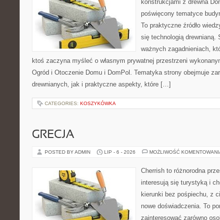
konstrukcjami z drewna Dom
poświęcony tematyce budyn
To praktyczne źródło wiedzy
się technologią drewnianą. 
ważnych zagadnieniach, któ
ktoś zaczyna myśleć o własnym prywatnej przestrzeni wykonan
Ogród i Otoczenie Domu i DomPol. Tematyka strony obejmuje z
drewnianych, jak i praktyczne aspekty, które […]
CATEGORIES:
KOSZYKÓWKA
GRECJA
POSTED BY ADMIN
LIP - 6 - 2026
MOŻLIWOŚĆ KOMENTOWAN
Cherrish to różnorodna prze
interesują się turystyką i
kierunki bez pośpiechu, z c
nowe doświadczenia. To por
zainteresować zarówno oso