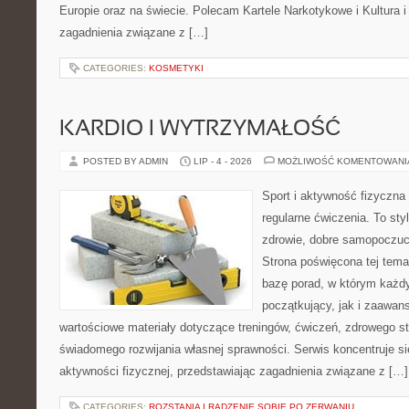
Europie oraz na świecie. Polecam Kartele Narkotykowe i Kultura i 
zagadnienia związane z […]
CATEGORIES:
KOSMETYKI
KARDIO I WYTRZYMAŁOŚĆ
POSTED BY ADMIN
LIP - 4 - 2026
MOŻLIWOŚĆ KOMENTOWAN
Sport i aktywność fizyczna 
regularne ćwiczenia. To sty
zdrowie, dobre samopoczuci
Strona poświęcona tej tem
bazę porad, w którym każdy
początkujący, jak i zaawa
wartościowe materiały dotyczące treningów, ćwiczeń, zdrowego st
świadomego rozwijania własnej sprawności. Serwis koncentruje s
aktywności fizycznej, przedstawiając zagadnienia związane z […]
CATEGORIES:
ROZSTANIA I RADZENIE SOBIE PO ZERWANIU