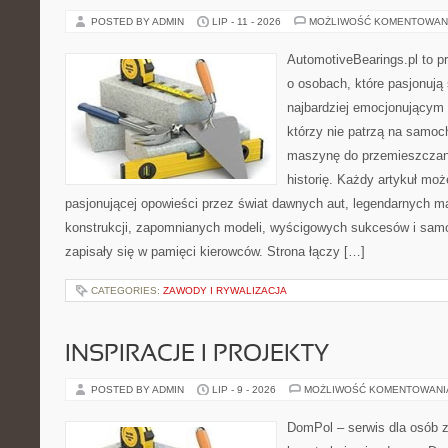
POSTED BY ADMIN
LIP - 11 - 2026
MOŻLIWOŚĆ KOMENTOWAN
AutomotiveBearings.pl to p
o osobach, które pasjonują 
najbardziej emocjonującym 
którzy nie patrzą na samoc
maszynę do przemieszczani
historię. Każdy artykuł mo
pasjonującej opowieści przez świat dawnych aut, legendarnych 
konstrukcji, zapomnianych modeli, wyścigowych sukcesów i samo
zapisały się w pamięci kierowców. Strona łączy […]
CATEGORIES:
ZAWODY I RYWALIZACJA
INSPIRACJE I PROJEKTY
POSTED BY ADMIN
LIP - 9 - 2026
MOŻLIWOŚĆ KOMENTOWAN
DomPol – serwis dla osób 