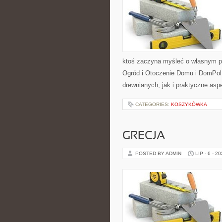
ktoś zaczyna myśleć o własnym p
Ogród i Otoczenie Domu i DomPol
drewnianych, jak i praktyczne aspe
CATEGORIES:
KOSZYKÓWKA
GRECJA
POSTED BY ADMIN
LIP - 6 - 2