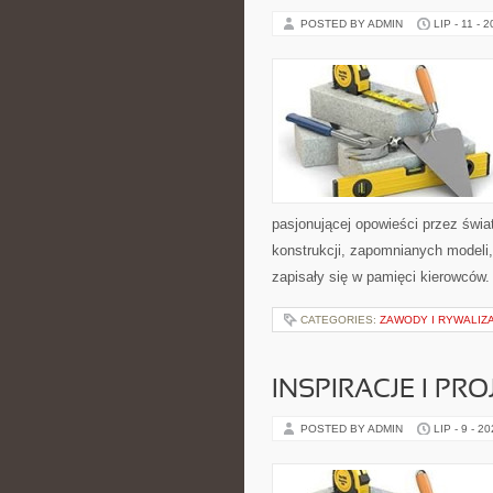
POSTED BY ADMIN
LIP - 11 - 
pasjonującej opowieści przez świ
konstrukcji, zapomnianych modeli
zapisały się w pamięci kierowców.
CATEGORIES:
ZAWODY I RYWALIZ
INSPIRACJE I PR
POSTED BY ADMIN
LIP - 9 - 2