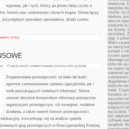
skuteczny. D
wyprawę, jak i tych, którzy po prostu lubią czytać o
nawyków oka
choćby na c
hni, historii oraz codzienności różnych krajów. Strona łączy
telefonu, po
m, przystępnym sposobem opowiadania, dzięki czemu
wieczór spę
siedzenie w 
się dziwne, 
stymulacji.
SMART CITIES
ulgę, a pote
Warto zauważ
na naszą kon
kontakt z in
ANSOWE
życiem spraw
własnego ry
które nie są
PODZIEMIE
026
MOŻLIWOŚĆ KOMENTOWANIA
ZOSTAŁA WYŁĄCZONA
nie mamy wp
FINANSOWE
starannie w
Zorganizowana przestępczość od wielu lat budzi
codzienności
długofalowo
ogromne zainteresowanie zarówno specjalistów, jak i
bodźców nie
świat. Częs
osób poszukujących rzetelnych informacji. Strona
kontaktu ze 
stanowi obszerne kompendium informacji poświęcone
wszystko tr
największym
organizacjom przestępczym, ich rozwojowi, modelom
kolejnych in
działania, a także nowym formom przestępczości.
wyciszenia.
być radykaln
edukacyjny, koncentrując się na analizie zjawisk
cyfrowej rew
urządzeń. Ba
nizowanych grup przestępczych w Rzeczypospolitej Polskiej,
konsekwentn