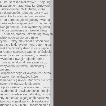
 luksusem dla nielicznych. Staje się
m warunkiem zachowania równowagi
 intelektualnej. W kulturze, która
ągłą dostępność, taka postawa może
agi. Ale to właśnie ona pozwala
ś, co coraz częściej gubimy: własną
oże najtrudniejsze jest to, że nie da
towego spokoju. Nie wystarczy jedna
edno postanowienie ani weekendowy
. To raczej proces uczenia się nowych
odziennego wybierania mniej
życia. Efekty przychodzą stopniowo.
awia się lekki dyskomfort, potem ulga,
iększa przejrzystość myśli i więcej
na rzeczy naprawdę ważne. W świecie,
annie chce nas zajmować, umiejętność
wycofania uwagi staje się formą
 To nie ucieczka od rzeczywistości,
zeżywania jej pełniej, spokojniej i
swojemu.
 współczesnego człowieka jest pełna
razów i komunikatów, które
domagają się uwagi. Budzimy się przy
racujemy w otoczeniu ekranów,
 przy serialach, a wieczorem znów
wiadomości, powiadomienia i kolejne
aki rytm wydaje się naturalny, bo stał
hny, ale coraz więcej osób zauważa,
taje bez konsekwencji. Narastające
rudność w skupieniu, rozdrażnienie i