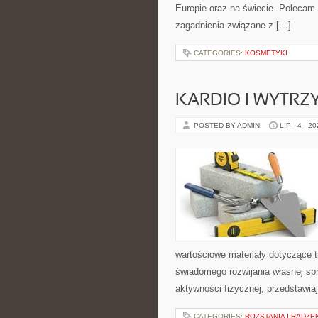
Europie oraz na świecie. Polecam K
zagadnienia związane z […]
CATEGORIES:
KOSMETYKI
KARDIO I WYTR
POSTED BY ADMIN
LIP - 4 - 2
wartościowe materiały dotyczące t
świadomego rozwijania własnej sp
aktywności fizycznej, przedstawia
CATEGORIES:
ROZSTANIA I RADZE