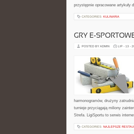
przystępnie opracowane artykuły
CATEGORIES:
KULINARIA
GRY E-SPORTOW
POSTED BY ADMIN
LIP - 13 - 
harmonogramów, drużyny zatrudnia
turnieje przyciągają miliony zain
Strefa. LigiSportu to serwis int
CATEGORIES:
NAJLEPSZE RESTAU