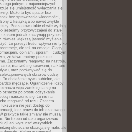
latego jednym z najcenniejszych
zuje się umiejętność wyłączania się
hwilę. Może to być spacer bez
ranek bez sprawdzania wiadomości,
dzony z książką albo nawet zwykłe
ciszy. Początkowo takie chwile wydają
bo jesteśmy przyzwyczajeni do stałej
 Z czasem jednak zaczynają przynosić
m również większą jasność myślenia.
yć, że przesyt treści wpływa nie tylko
centrację, ale też na emocje. Ciągły
formacjami, opiniami, sporami i cudzym
ia, że łatwo tracimy poczucie
tmu. Zaczynamy reagować na nastroje,
 nasze, martwić się sprawami, na które
ływu, oraz porównywać się do
yselekcjonowanych obrazów cudzej
. To obciążenie bywa subtelne, ale
 bardzo męczące. Ograniczenie liczby
 oznacza więc zamknięcia się na
to oznacza po prostu odzyskanie
sobą i nauczenie się, że nie na
zeba reagować od razu. Czasem
 luksusem nie jest dostęp do
formacji, lecz prawo do ich czasowego
 W praktyce takie zmiany nie muszą
e. Nie trzeba od razu organizować
olucji ani wyrzucać wszystkich
rdziej skuteczne okazują się małe, ale
e decyzje. Można wyznaczyć