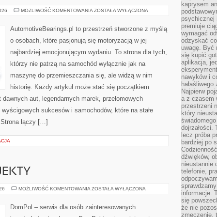
kaprysem ani
ZŁOTA
2026
MOŻLIWOŚĆ KOMENTOWANIA
ZOSTAŁA WYŁĄCZONA
podstawowy
ERA
psychicznej i
MOTORYZACJI
premiuje ci
AutomotiveBearings.pl to przestrzeń stworzone z myślą
wymagać odw
o osobach, które pasjonują się motoryzacją w jej
odzyskać co
uwagę. Być m
najbardziej emocjonującym wydaniu. To strona dla tych,
się kupić go
aplikacja, j
którzy nie patrzą na samochód wyłącznie jak na
eksperyment
maszynę do przemieszczania się, ale widzą w nim
nawyków i c
hałaśliwego 
historię. Każdy artykuł może stać się początkiem
Najpierw poj
at dawnych aut, legendarnych marek, przełomowych
a z czasem w
przestrzeni 
, wyścigowych sukcesów i samochodów, które na stałe
który nieust
świadomego 
 Strona łączy […]
dojrzałości.
lecz próba pr
ACJA
bardziej po 
Codzienność
dźwięków, ob
nieustannie 
OJEKTY
telefonie, p
odpoczywamy
sprawdzamy 
INSPIRACJE
026
MOŻLIWOŚĆ KOMENTOWANIA
ZOSTAŁA WYŁĄCZONA
informacje. T
I
PROJEKTY
się powszec
DomPol – serwis dla osób zainteresowanych
że nie pozos
zmęczenie, t