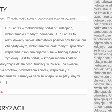
majsterkowan
notowanie w
KTY
może stać si
po kroku bu
przestrzeń 
GRANTY
2026
MOŻLIWOŚĆ KOMENTOWANIA
ZOSTAŁA WYŁĄCZONA
gotowe treśc
I
bez chwili 
PROJEKTY
nadmiaru bo
CP Caritas – rozbudowany portal o fundacjach,
samopoczuci
wolontariacie i mądrym pomaganiu CP Caritas to
kontakt z re
w półobecnoś
rozbudowany serwis internetowy poświęcony fundacjom
odpowiadają
charytatywnym, wolontariatowi oraz różnym sposobom
kolejnych za
że bliscy cz
wspierania osób znajdujących się w trudnej sytuacji
wspólnie spę
Kiedy choć 
życiowej. Jest to portal, w którym można znaleźć
relacja nabi
dotyczące działalności fundacji w Polsce i na świecie,
herbacie, sp
posiłek bez
ia środków, prowadzenia zbiórek, współpracy z
ekranem mog
ontariuszy. Tematyka serwisu obejmuje między innymi
lecz właśnie
bliskości. 
i […]
gestów, ale 
zwolnienie o
albo spadek
NE
odwrotnie. U
spokojniej i
decyzje, koń
to, co napra
RYZACJI
Odpoczynek o