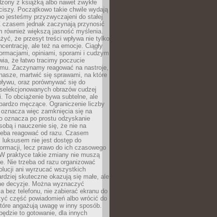
dzony z książką albo nawet zwykłe
ciszy. Początkowo takie chwile wydają
bo jesteśmy przyzwyczajeni do stałej
 Z czasem jednak zaczynają przynosić
m również większą jasność myślenia.
yć, że przesyt treści wpływa nie tylko
centrację, ale też na emocje. Ciągły
formacjami, opiniami, sporami i cudzym
ia, że łatwo tracimy poczucie
tmu. Zaczynamy reagować na nastroje,
 nasze, martwić się sprawami, na które
ływu, oraz porównywać się do
yselekcjonowanych obrazów cudzej
. To obciążenie bywa subtelne, ale
 bardzo męczące. Ograniczenie liczby
 oznacza więc zamknięcia się na
to oznacza po prostu odzyskanie
sobą i nauczenie się, że nie na
zeba reagować od razu. Czasem
 luksusem nie jest dostęp do
formacji, lecz prawo do ich czasowego
 W praktyce takie zmiany nie muszą
e. Nie trzeba od razu organizować
olucji ani wyrzucać wszystkich
rdziej skuteczne okazują się małe, ale
e decyzje. Można wyznaczyć
 bez telefonu, nie zabierać ekranu do
zyć część powiadomień albo wrócić do
które angażują uwagę w inny sposób.
będzie to gotowanie, dla innych