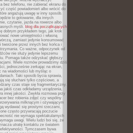
 bez telefonu, nie zabierać ekranu do
zyć część powiadomień albo wrócić do
które angażują uwagę w inny sposób.
będzie to gotowanie, dla innych
ie, czytanie, jazda na rowerze albo
łasnych myśli.
blog dla początkujących
ę dobrym przykładem tego, jak krok
dować nowe umiejętności i własną
twórczą, zamiast jedynie konsumować
i tworzone przez innych bez końca i
zatrzymania. Co ważne, odpoczynek od
dźców nie służy jedynie lepszemu
u. Pomaga także odzyskać głębszy
lacjami. Wiele rozmów prowadzimy dziś
ci, jednocześnie zerkając na ekran,
c na wiadomości lub myśląc o
daniach. Taki sposób bycia sprawia,
ują się słuchani tylko częściowo, a
dzany czas staje się fragmentaryczny.
na jakiś czas odkładamy urządzenia,
era innej jakości. Zwykła rozmowa przy
acer bez robienia zdjęć czy wspólny
 przerywania milknącym i ożywającym
ą wydawać się prostymi rzeczami,
 one często przywracają poczucie
Obecność nie wymaga spektakularnych
wymaga uwagi. Wielu ludzi boi się, że
znacza utratę kontaktu ze światem
 efektywności. Tymczasem bywa