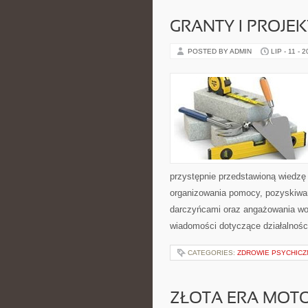
GRANTY I PROJE
POSTED BY ADMIN
LIP - 11 - 
przystępnie przedstawioną wiedzę 
organizowania pomocy, pozyskiwan
darczyńcami oraz angażowania wol
wiadomości dotyczące działalnośc
CATEGORIES:
ZDROWIE PSYCHICZ
ZŁOTA ERA MOTO