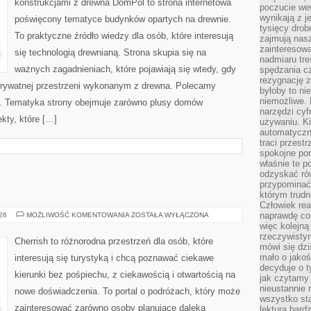
konstrukcjami z drewna DomPol to strona internetowa
poczucie we
wynikają z j
poświęcony tematyce budynków opartych na drewnie.
tysięcy drob
To praktyczne źródło wiedzy dla osób, które interesują
zajmują nasz
zainteresow
się technologią drewnianą. Strona skupia się na
nadmiaru tre
ważnych zagadnieniach, które pojawiają się wtedy, gdy
spędzania cz
rezygnację z
rywatnej przestrzeni wykonanym z drewna. Polecamy
byłoby to n
niemożliwe. 
. Tematyka strony obejmuje zarówno plusy domów
narzędzi cyf
kty, które […]
używaniu. Ki
automatyczn
traci przestr
spokojne po
właśnie te p
odzyskać ró
przypominać
którym trud
Człowiek rea
GRECJA
naprawdę co
026
MOŻLIWOŚĆ KOMENTOWANIA
ZOSTAŁA WYŁĄCZONA
więc kolejną
rzeczywistym
Cherrish to różnorodna przestrzeń dla osób, które
mówi się dzi
mało o jakoś
interesują się turystyką i chcą poznawać ciekawe
decyduje o t
kierunki bez pośpiechu, z ciekawością i otwartością na
jak czytamy 
nieustannie 
nowe doświadczenia. To portal o podróżach, który może
wszystko sta
zainteresować zarówno osoby planujące daleką
lektura bard