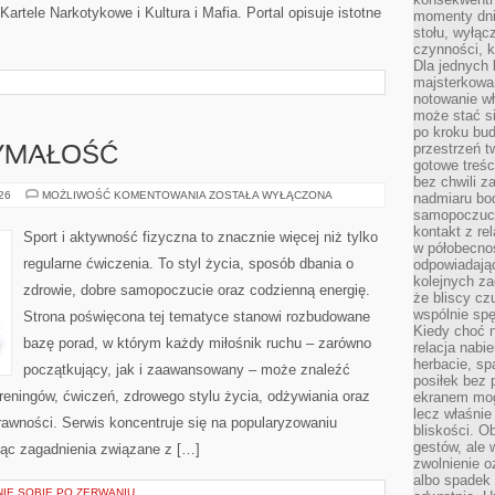
artele Narkotykowe i Kultura i Mafia. Portal opisuje istotne
momenty dnia
stołu, wyłąc
czynności, 
Dla jednych 
majsterkowan
notowanie w
może stać si
po kroku bu
przestrzeń 
ZYMAŁOŚĆ
gotowe treśc
bez chwili 
KARDIO
026
MOŻLIWOŚĆ KOMENTOWANIA
ZOSTAŁA WYŁĄCZONA
nadmiaru bo
I
samopoczuci
WYTRZYMAŁOŚĆ
kontakt z re
Sport i aktywność fizyczna to znacznie więcej niż tylko
w półobecnoś
regularne ćwiczenia. To styl życia, sposób dbania o
odpowiadają
kolejnych za
zdrowie, dobre samopoczucie oraz codzienną energię.
że bliscy cz
wspólnie spę
Strona poświęcona tej tematyce stanowi rozbudowane
Kiedy choć 
bazę porad, w którym każdy miłośnik ruchu – zarówno
relacja nabi
herbacie, sp
początkujący, jak i zaawansowany – może znaleźć
posiłek bez
reningów, ćwiczeń, zdrowego stylu życia, odżywiania oraz
ekranem mog
lecz właśnie
rawności. Serwis koncentruje się na popularyzowaniu
bliskości. 
gestów, ale 
jąc zagadnienia związane z […]
zwolnienie o
albo spadek
NIE SOBIE PO ZERWANIU