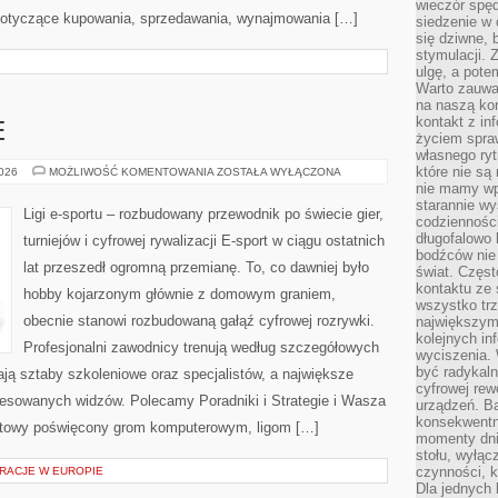
wieczór spę
 dotyczące kupowania, sprzedawania, wynajmowania […]
siedzenie w 
się dziwne, 
stymulacji.
ulgę, a pote
Warto zauważ
na naszą kon
kontakt z in
E
życiem spraw
własnego ry
które nie są
GRY
2026
MOŻLIWOŚĆ KOMENTOWANIA
ZOSTAŁA WYŁĄCZONA
E-
nie mamy wp
SPORTOWE
starannie w
Ligi e-sportu – rozbudowany przewodnik po świecie gier,
codzienności
długofalowo
turniejów i cyfrowej rywalizacji E-sport w ciągu ostatnich
bodźców nie
lat przeszedł ogromną przemianę. To, co dawniej było
świat. Częs
kontaktu ze 
hobby kojarzonym głównie z domowym graniem,
wszystko tr
obecnie stanowi rozbudowaną gałąź cyfrowej rozrywki.
największym
kolejnych in
Profesjonalni zawodnicy trenują według szczegółowych
wyciszenia.
być radykaln
ją sztaby szkoleniowe oraz specjalistów, a największe
cyfrowej rew
teresowanych widzów. Polecamy Poradniki i Strategie i Wasza
urządzeń. Ba
konsekwentn
ernetowy poświęcony grom komputerowym, ligom […]
momenty dnia
stołu, wyłąc
czynności, 
RACJE W EUROPIE
Dla jednych 