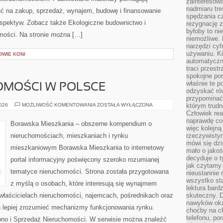
zainteresow
nadmiaru tre
ć na zakup, sprzedaż, wynajem, budowę i finansowanie
spędzania cz
rspektyw. Zobacz także Ekologiczne budownictwo i
rezygnację z
byłoby to n
homości. Na stronie można […]
niemożliwe. 
narzędzi cyf
używaniu. Ki
OWIE KONI
automatyczn
traci przestr
spokojne po
właśnie te p
OMOŚCI W POLSCE
odzyskać ró
przypominać
RYNEK
2026
MOŻLIWOŚĆ KOMENTOWANIA
ZOSTAŁA WYŁĄCZONA
którym trud
NIERUCHOMOŚCI
Człowiek rea
W
naprawdę co
POLSCE
Borawska Mieszkania – obszerne kompendium o
więc kolejną
nieruchomościach, mieszkaniach i rynku
rzeczywistym
mówi się dzi
mieszkaniowym Borawska Mieszkania to internetowy
mało o jakoś
decyduje o t
portal informacyjny poświęcony szeroko rozumianej
jak czytamy 
tematyce nieruchomości. Strona została przygotowana
nieustannie 
wszystko sta
z myślą o osobach, które interesują się wynajmem
lektura bard
, właścicielach nieruchomości, najemcach, pośrednikach oraz
skuteczny. D
nawyków oka
 lepiej zrozumieć mechanizmy funkcjonowania rynku.
choćby na c
telefonu, po
pno i Sprzedaż Nieruchomości. W serwisie można znaleźć