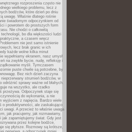
wnętrznego rozproszenia często nie
ednego wielkiego problemu, lecz z
nych bodźców, które dzień po dniu
ą uwagę. Właśnie dlatego rośnie
anie świadomym odpoczynkiem od
ści i powrotem do prostszych form
asu. Nie chodzi o całkowitą
 technologii, bo dla większości ludzi
iepraktyczne, a czasem wręcz
Problemem nie jest samo istnienie
rowych, lecz brak granic w ich
edy każde wolne kilka minut
ie wypełniamy ekranem, nasz umysł
zeń na zwykłe bycie, nudę, refleksję i
rządkowanie myśli. Tymczasem
ozornie puste chwile są potrzebne, by
wnowagę. Bez nich dzień zaczyna
 nieprzerwany strumień bodźców, w
no odróżnić sprawy ważne od błahych.
guje na wszystko, ale rzadko
ś przeżywa. Odpoczynek staje się
 czynnością do wykonania, a nie
 wyjściem z napięcia. Bardzo wiele
ś o produktywności, ale zaskakująco
ci uwagi. A przecież to właśnie uwaga
ym, jak pracujemy, jak rozmawiamy,
i jak zapamiętujemy świat. Gdy jest
rozrywana przez kolejne bodźce,
je się płytsze. Rozmowy są krótsze,
ziej nerwowa, a odpoczynek mniej