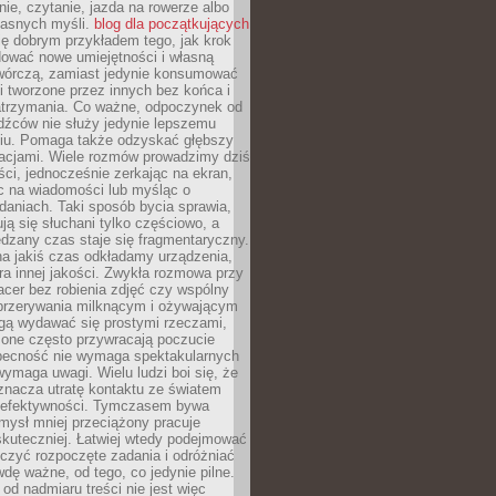
ie, czytanie, jazda na rowerze albo
łasnych myśli.
blog dla początkujących
ę dobrym przykładem tego, jak krok
dować nowe umiejętności i własną
twórczą, zamiast jedynie konsumować
i tworzone przez innych bez końca i
zatrzymania. Co ważne, odpoczynek od
dźców nie służy jedynie lepszemu
u. Pomaga także odzyskać głębszy
lacjami. Wiele rozmów prowadzimy dziś
ci, jednocześnie zerkając na ekran,
c na wiadomości lub myśląc o
daniach. Taki sposób bycia sprawia,
ują się słuchani tylko częściowo, a
dzany czas staje się fragmentaryczny.
na jakiś czas odkładamy urządzenia,
era innej jakości. Zwykła rozmowa przy
acer bez robienia zdjęć czy wspólny
 przerywania milknącym i ożywającym
ą wydawać się prostymi rzeczami,
 one często przywracają poczucie
Obecność nie wymaga spektakularnych
wymaga uwagi. Wielu ludzi boi się, że
znacza utratę kontaktu ze światem
 efektywności. Tymczasem bywa
mysł mniej przeciążony pracuje
 skuteczniej. Łatwiej wtedy podejmować
czyć rozpoczęte zadania i odróżniać
wdę ważne, od tego, co jedynie pilne.
d nadmiaru treści nie jest więc