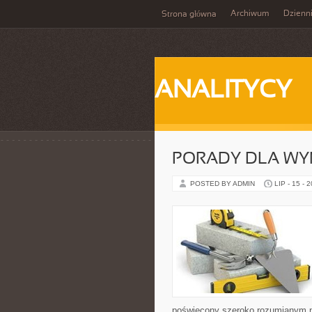
Archiwum
Dzienn
Strona główna
ANALITYCY
PORADY DLA WY
POSTED BY ADMIN
LIP - 15 - 
poświęcony szeroko rozumianym n