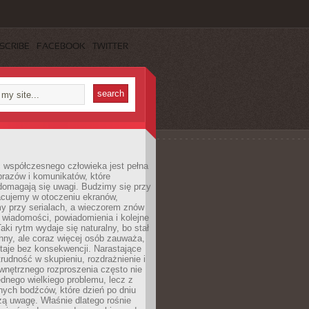
SCRIBE
FACEBOOK
TWITTER
 współczesnego człowieka jest pełna
razów i komunikatów, które
domagają się uwagi. Budzimy się przy
racujemy w otoczeniu ekranów,
 przy serialach, a wieczorem znów
wiadomości, powiadomienia i kolejne
aki rytm wydaje się naturalny, bo stał
hny, ale coraz więcej osób zauważa,
taje bez konsekwencji. Narastające
rudność w skupieniu, rozdrażnienie i
wnętrznego rozproszenia często nie
ednego wielkiego problemu, lecz z
nych bodźców, które dzień po dniu
ą uwagę. Właśnie dlatego rośnie