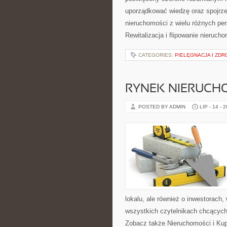
uporządkować wiedzę oraz spojrze
nieruchomości z wielu różnych pe
Rewitalizacja i flipowanie nieruc
CATEGORIES:
PIELĘGNACJA I ZDR
RYNEK NIERUCH
POSTED BY ADMIN
LIP - 14 - 
lokalu, ale również o inwestorach
wszystkich czytelnikach chcących
Zobacz także Nieruchomości i Ku