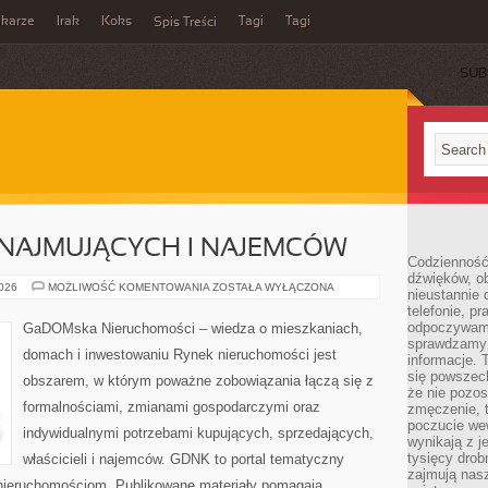
ikarze
Irak
Koks
Tagi
Tagi
Spis Treści
SUB
NAJMUJĄCYCH I NAJEMCÓW
Codzienność
dźwięków, ob
PORADY
2026
MOŻLIWOŚĆ KOMENTOWANIA
ZOSTAŁA WYŁĄCZONA
nieustannie 
DLA
telefonie, p
WYNAJMUJĄCYCH
I
odpoczywamy
GaDOMska Nieruchomości – wiedza o mieszkaniach,
NAJEMCÓW
sprawdzamy 
domach i inwestowaniu Rynek nieruchomości jest
informacje. T
się powszec
obszarem, w którym poważne zobowiązania łączą się z
że nie pozos
formalnościami, zmianami gospodarczymi oraz
zmęczenie, t
poczucie we
indywidualnymi potrzebami kupujących, sprzedających,
wynikają z j
tysięcy drob
właścicieli i najemców. GDNK to portal tematyczny
zajmują nasz
ieruchomościom. Publikowane materiały pomagają