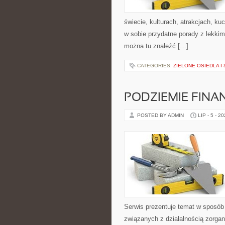
świecie, kulturach, atrakcjach, kuc
w sobie przydatne porady z lekki
można tu znaleźć […]
CATEGORIES:
ZIELONE OSIEDLA I 
PODZIEMIE FIN
POSTED BY ADMIN
LIP - 5 - 2
Serwis prezentuje temat w sposób 
związanych z działalnością zorga