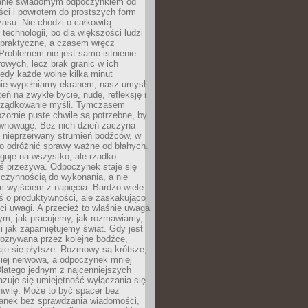
anie świadomym odpoczynkiem od
ści i powrotem do prostszych form
asu. Nie chodzi o całkowitą
 technologii, bo dla większości ludzi
iepraktyczne, a czasem wręcz
Problemem nie jest samo istnienie
rowych, lecz brak granic w ich
edy każde wolne kilka minut
ie wypełniamy ekranem, nasz umysł
zeń na zwykłe bycie, nudę, refleksję i
rządkowanie myśli. Tymczasem
ozornie puste chwile są potrzebne, by
wnowagę. Bez nich dzień zaczyna
 nieprzerwany strumień bodźców, w
no odróżnić sprawy ważne od błahych.
guje na wszystko, ale rzadko
ś przeżywa. Odpoczynek staje się
 czynnością do wykonania, a nie
 wyjściem z napięcia. Bardzo wiele
ś o produktywności, ale zaskakująco
ci uwagi. A przecież to właśnie uwaga
ym, jak pracujemy, jak rozmawiamy,
i jak zapamiętujemy świat. Gdy jest
rozrywana przez kolejne bodźce,
je się płytsze. Rozmowy są krótsze,
ziej nerwowa, a odpoczynek mniej
latego jednym z najcenniejszych
zuje się umiejętność wyłączania się
hwilę. Może to być spacer bez
ranek bez sprawdzania wiadomości,