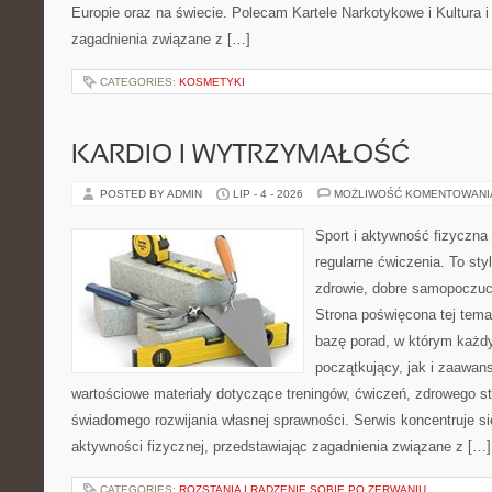
Europie oraz na świecie. Polecam Kartele Narkotykowe i Kultura i 
zagadnienia związane z […]
CATEGORIES:
KOSMETYKI
KARDIO I WYTRZYMAŁOŚĆ
POSTED BY ADMIN
LIP - 4 - 2026
MOŻLIWOŚĆ KOMENTOWAN
Sport i aktywność fizyczna 
regularne ćwiczenia. To sty
zdrowie, dobre samopoczuci
Strona poświęcona tej tem
bazę porad, w którym każdy
początkujący, jak i zaawa
wartościowe materiały dotyczące treningów, ćwiczeń, zdrowego st
świadomego rozwijania własnej sprawności. Serwis koncentruje s
aktywności fizycznej, przedstawiając zagadnienia związane z […]
CATEGORIES:
ROZSTANIA I RADZENIE SOBIE PO ZERWANIU