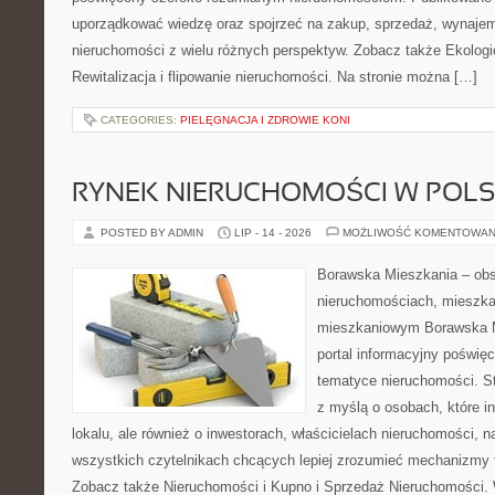
uporządkować wiedzę oraz spojrzeć na zakup, sprzedaż, wynajem
nieruchomości z wielu różnych perspektyw. Zobacz także Ekologi
Rewitalizacja i flipowanie nieruchomości. Na stronie można […]
CATEGORIES:
PIELĘGNACJA I ZDROWIE KONI
RYNEK NIERUCHOMOŚCI W POL
POSTED BY ADMIN
LIP - 14 - 2026
MOŻLIWOŚĆ KOMENTOWAN
Borawska Mieszkania – ob
nieruchomościach, mieszka
mieszkaniowym Borawska Mi
portal informacyjny poświę
tematyce nieruchomości. S
z myślą o osobach, które i
lokalu, ale również o inwestorach, właścicielach nieruchomości, 
wszystkich czytelnikach chcących lepiej zrozumieć mechanizmy 
Zobacz także Nieruchomości i Kupno i Sprzedaż Nieruchomości.