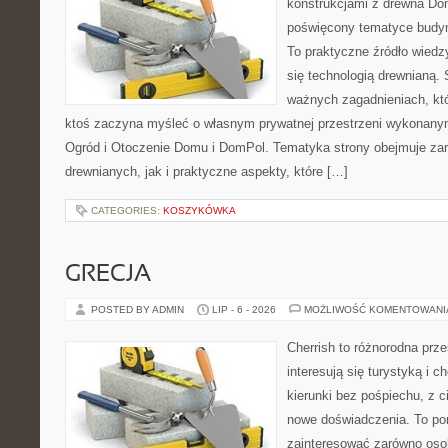
konstrukcjami z drewna Dom
poświęcony tematyce budyn
To praktyczne źródło wiedzy
się technologią drewnianą. 
ważnych zagadnieniach, któ
ktoś zaczyna myśleć o własnym prywatnej przestrzeni wykonan
Ogród i Otoczenie Domu i DomPol. Tematyka strony obejmuje z
drewnianych, jak i praktyczne aspekty, które […]
CATEGORIES:
KOSZYKÓWKA
GRECJA
POSTED BY ADMIN
LIP - 6 - 2026
MOŻLIWOŚĆ KOMENTOWAN
Cherrish to różnorodna prze
interesują się turystyką i
kierunki bez pośpiechu, z c
nowe doświadczenia. To por
zainteresować zarówno oso