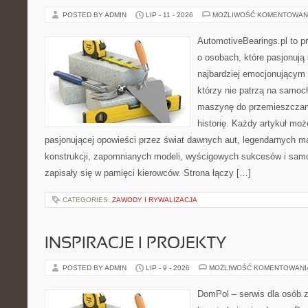
POSTED BY ADMIN
LIP - 11 - 2026
MOŻLIWOŚĆ KOMENTOWAN
AutomotiveBearings.pl to p
o osobach, które pasjonują 
najbardziej emocjonującym 
którzy nie patrzą na samoc
maszynę do przemieszczani
historię. Każdy artykuł mo
pasjonującej opowieści przez świat dawnych aut, legendarnych 
konstrukcji, zapomnianych modeli, wyścigowych sukcesów i samo
zapisały się w pamięci kierowców. Strona łączy […]
CATEGORIES:
ZAWODY I RYWALIZACJA
INSPIRACJE I PROJEKTY
POSTED BY ADMIN
LIP - 9 - 2026
MOŻLIWOŚĆ KOMENTOWAN
DomPol – serwis dla osób 