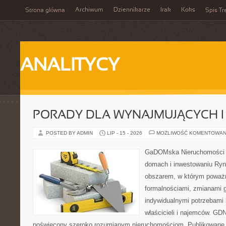
Archiwum
Dziennikarze
Irak
Koks
Strona główna
Spis Tr
ANALITYCY
PORADY DLA WYNAJMUJĄCYCH 
POSTED BY ADMIN
LIP - 15 - 2026
MOŻLIWOŚĆ KOMENTOWAN
GaDOMska Nieruchomości –
domach i inwestowaniu Ryn
obszarem, w którym poważn
formalnościami, zmianami 
indywidualnymi potrzebami 
właścicieli i najemców. GD
poświęcony szeroko rozumianym nieruchomościom. Publikowane 