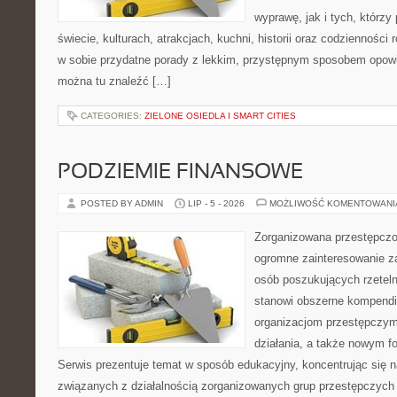
wyprawę, jak i tych, którzy 
świecie, kulturach, atrakcjach, kuchni, historii oraz codzienności
w sobie przydatne porady z lekkim, przystępnym sposobem opowi
można tu znaleźć […]
CATEGORIES:
ZIELONE OSIEDLA I SMART CITIES
PODZIEMIE FINANSOWE
POSTED BY ADMIN
LIP - 5 - 2026
MOŻLIWOŚĆ KOMENTOWAN
Zorganizowana przestępczoś
ogromne zainteresowanie za
osób poszukujących rzeteln
stanowi obszerne kompendi
organizacjom przestępczym
działania, a także nowym f
Serwis prezentuje temat w sposób edukacyjny, koncentrując się na
związanych z działalnością zorganizowanych grup przestępczych 