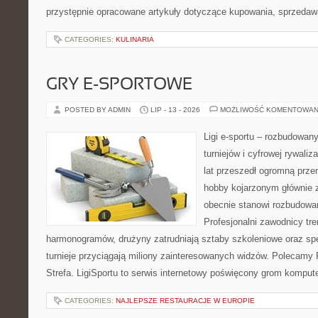
przystępnie opracowane artykuły dotyczące kupowania, sprzeda
CATEGORIES:
KULINARIA
GRY E-SPORTOWE
POSTED BY ADMIN
LIP - 13 - 2026
MOŻLIWOŚĆ KOMENTOWAN
Ligi e-sportu – rozbudowany
turniejów i cyfrowej rywaliz
lat przeszedł ogromną prze
hobby kojarzonym głównie
obecnie stanowi rozbudowan
Profesjonalni zawodnicy tr
harmonogramów, drużyny zatrudniają sztaby szkoleniowe oraz spe
turnieje przyciągają miliony zainteresowanych widzów. Polecamy P
Strefa. LigiSportu to serwis internetowy poświęcony grom kompu
CATEGORIES:
NAJLEPSZE RESTAURACJE W EUROPIE