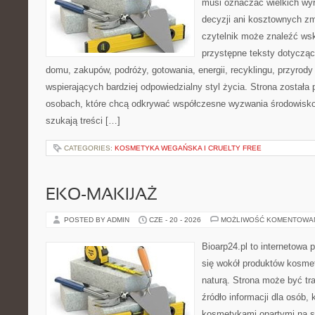
musi oznaczać wielkich wy
decyzji ani kosztownych zm
czytelnik może znaleźć wsk
przystępne teksty dotyczą
domu, zakupów, podróży, gotowania, energii, recyklingu, przyrod
wspierających bardziej odpowiedzialny styl życia. Strona została
osobach, które chcą odkrywać współczesne wyzwania środowisko
szukają treści […]
CATEGORIES:
KOSMETYKA WEGAŃSKA I CRUELTY FREE
EKO-MAKIJAŻ
POSTED BY ADMIN
CZE - 20 - 2026
MOŻLIWOŚĆ KOMENTOWA
Bioarp24.pl to internetowa 
się wokół produktów kosme
naturą. Strona może być tr
źródło informacji dla osób, k
kosmetykami opartymi na sk