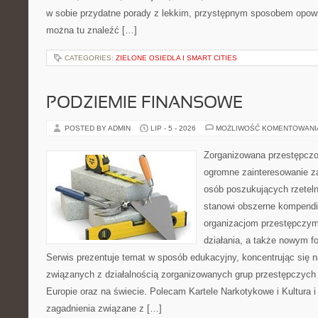
w sobie przydatne porady z lekkim, przystępnym sposobem opowi
można tu znaleźć […]
CATEGORIES:
ZIELONE OSIEDLA I SMART CITIES
PODZIEMIE FINANSOWE
POSTED BY ADMIN
LIP - 5 - 2026
MOŻLIWOŚĆ KOMENTOWAN
Zorganizowana przestępczoś
ogromne zainteresowanie za
osób poszukujących rzeteln
stanowi obszerne kompendi
organizacjom przestępczym
działania, a także nowym f
Serwis prezentuje temat w sposób edukacyjny, koncentrując się na
związanych z działalnością zorganizowanych grup przestępczych 
Europie oraz na świecie. Polecam Kartele Narkotykowe i Kultura i 
zagadnienia związane z […]