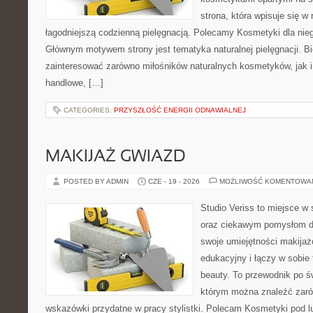
strona, która wpisuje się w
łagodniejszą codzienną pielęgnacją. Polecamy Kosmetyki dla nieg
Głównym motywem strony jest tematyka naturalnej pielęgnacji. B
zainteresować zarówno miłośników naturalnych kosmetyków, jak i
handlowe, […]
CATEGORIES:
PRZYSZŁOŚĆ ENERGII ODNAWIALNEJ
MAKIJAŻ GWIAZD
POSTED BY ADMIN
CZE - 19 - 2026
MOŻLIWOŚĆ KOMENTOWA
Studio Veriss to miejsce w
oraz ciekawym pomysłom dl
swoje umiejętności makijaż
edukacyjny i łączy w sobie
beauty. To przewodnik po 
którym można znaleźć zarów
wskazówki przydatne w pracy stylistki. Polecam Kosmetyki pod lup