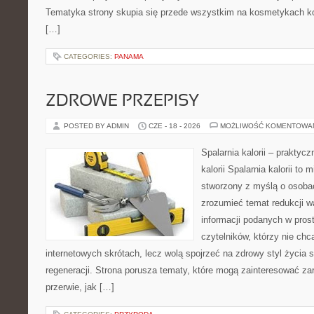
Tematyka strony skupia się przede wszystkim na kosmetykach ko
[…]
CATEGORIES:
PANAMA
ZDROWE PRZEPISY
POSTED BY ADMIN
CZE - 18 - 2026
MOŻLIWOŚĆ KOMENTOWA
Spalarnia kalorii – praktyc
kalorii Spalarnia kalorii to 
stworzony z myślą o osobac
zrozumieć temat redukcji w
informacji podanych w pros
czytelników, którzy nie chc
internetowych skrótach, lecz wolą spojrzeć na zdrowy styl życia 
regeneracji. Strona porusza tematy, które mogą zainteresować z
przerwie, jak […]