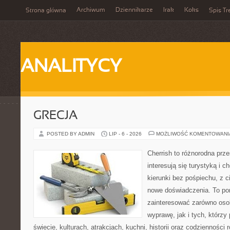
Archiwum
Dziennikarze
Irak
Koks
Strona główna
Spis Tr
ANALITYCY
GRECJA
POSTED BY ADMIN
LIP - 6 - 2026
MOŻLIWOŚĆ KOMENTOWAN
Cherrish to różnorodna prze
interesują się turystyką i
kierunki bez pośpiechu, z c
nowe doświadczenia. To por
zainteresować zarówno oso
wyprawę, jak i tych, którzy 
świecie, kulturach, atrakcjach, kuchni, historii oraz codzienności