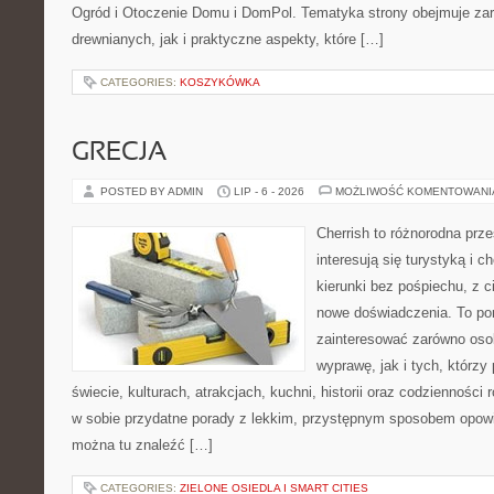
Ogród i Otoczenie Domu i DomPol. Tematyka strony obejmuje z
drewnianych, jak i praktyczne aspekty, które […]
CATEGORIES:
KOSZYKÓWKA
GRECJA
POSTED BY ADMIN
LIP - 6 - 2026
MOŻLIWOŚĆ KOMENTOWAN
Cherrish to różnorodna prze
interesują się turystyką i
kierunki bez pośpiechu, z c
nowe doświadczenia. To por
zainteresować zarówno oso
wyprawę, jak i tych, którzy 
świecie, kulturach, atrakcjach, kuchni, historii oraz codzienności
w sobie przydatne porady z lekkim, przystępnym sposobem opowi
można tu znaleźć […]
CATEGORIES:
ZIELONE OSIEDLA I SMART CITIES