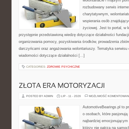
wolontariacie i mądrym pom
rozbudowany serwis intern
charytatywnym, wolontaria
wspierania osób znajdującyc
życiowej. Jest to portal, 
przystępnie przedstawioną wiedzę dotyczące działalności fundacji
organizowania pomocy, pozyskiwania środków, prowadzenia zbiór
darczyńcami oraz angażowania wolontariuszy. Tematyka serwisu 
wiadomości dotyczące działalności […]
CATEGORIES:
ZDROWIE PSYCHICZNE
ZŁOTA ERA MOTORYZACJI
POSTED BY ADMIN
LIP - 11 - 2026
MOŻLIWOŚĆ KOMENTOWAN
AutomotiveBearings.pl to p
o osobach, które pasjonują 
najbardziej emocjonującym 
którzy nie patrzą na samoc