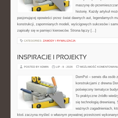
maszynę do przemieszczani
historię. Każdy artykuł mo
pasjonującej opowieści przez świat dawnych aut, legendarnych 
konstrukcji, zapomnianych modeli, wyścigowych sukcesów i samo
zapisały się w pamięci kierowców. Strona łączy […]
CATEGORIES:
ZAWODY I RYWALIZACJA
INSPIRACJE I PROJEKTY
POSTED BY ADMIN
LIP - 9 - 2026
MOŻLIWOŚĆ KOMENTOWAN
DomPol – serwis dla osób 
konstrukcjami z drewna Dom
poświęcony tematyce budyn
To praktyczne źródło wiedzy
się technologią drewnianą. 
ważnych zagadnieniach, któ
ktoś zaczyna myśleć o własnym prywatnej przestrzeni wykonan