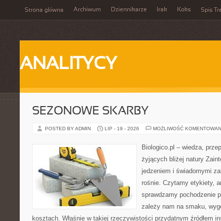
Archiwum
Dziennikarze
Irak
Koks
Strona główna
Spis Tr
ANALITYCY
SEZONOWE SKARBY
POSTED BY ADMIN
LIP - 19 - 2026
MOŻLIWOŚĆ KOMENTOWAN
Biologico.pl – wiedza, prze
żyjących bliżej natury Zain
jedzeniem i świadomymi z
rośnie. Czytamy etykiety, a
sprawdzamy pochodzenie p
zależy nam na smaku, wygo
kosztach. Właśnie w takiej rzeczywistości przydatnym źródłem insp