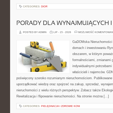
CATEGORIES:
DIOR
PORADY DLA WYNAJMUJĄCYCH 
POSTED BY ADMIN
LIP - 15 - 2026
MOŻLIWOŚĆ KOMENTOWAN
GaDOMska Nieruchomości –
domach i inwestowaniu Ryn
obszarem, w którym poważn
formalnościami, zmianami 
indywidualnymi potrzebami 
właścicieli i najemców. GD
poświęcony szeroko rozumianym nieruchomościom. Publikowane 
uporządkować wiedzę oraz spojrzeć na zakup, sprzedaż, wynajem
nieruchomości z wielu różnych perspektyw. Zobacz także Ekologi
Rewitalizacja i flipowanie nieruchomości. Na stronie można […]
CATEGORIES:
PIELĘGNACJA I ZDROWIE KONI