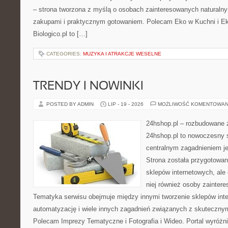
– strona tworzona z myślą o osobach zainteresowanych naturaln
zakupami i praktycznym gotowaniem. Polecam Eko w Kuchni i E
Biologico.pl to […]
CATEGORIES:
MUZYKA I ATRAKCJE WESELNE
TRENDY I NOWINKI
POSTED BY ADMIN
LIP - 19 - 2026
MOŻLIWOŚĆ KOMENTOWAN
24hshop.pl – rozbudowane 
24hshop.pl to nowoczesny s
centralnym zagadnieniem je
Strona została przygotowan
sklepów internetowych, ale
niej również osoby zainter
Tematyka serwisu obejmuje między innymi tworzenie sklepów inte
automatyzację i wiele innych zagadnień związanych z skutecznym
Polecam Imprezy Tematyczne i Fotografia i Wideo. Portal wyróż