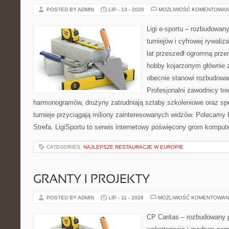
POSTED BY ADMIN
LIP - 13 - 2026
MOŻLIWOŚĆ KOMENTOWAN
Ligi e-sportu – rozbudowany
turniejów i cyfrowej rywaliz
lat przeszedł ogromną prze
hobby kojarzonym głównie
obecnie stanowi rozbudowan
Profesjonalni zawodnicy tr
harmonogramów, drużyny zatrudniają sztaby szkoleniowe oraz spe
turnieje przyciągają miliony zainteresowanych widzów. Polecamy P
Strefa. LigiSportu to serwis internetowy poświęcony grom kompu
CATEGORIES:
NAJLEPSZE RESTAURACJE W EUROPIE
GRANTY I PROJEKTY
POSTED BY ADMIN
LIP - 11 - 2026
MOŻLIWOŚĆ KOMENTOWAN
CP Caritas – rozbudowany p