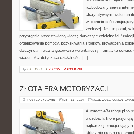
wolontariacie i mądrym pom
rozbudowany serwis intern
charytatywnym, wolontaria
wspierania osób znajdującyc
życiowej. Jest to portal, 
przystępnie przedstawioną wiedzę dotyczące działalności fundacji
organizowania pomocy, pozyskiwania środków, prowadzenia zbiór
darczyńcami oraz angażowania wolontariuszy. Tematyka serwisu 
wiadomości dotyczące działalności […]
CATEGORIES:
ZDROWIE PSYCHICZNE
ZŁOTA ERA MOTORYZACJI
POSTED BY ADMIN
LIP - 11 - 2026
MOŻLIWOŚĆ KOMENTOWAN
AutomotiveBearings.pl to p
o osobach, które pasjonują 
najbardziej emocjonującym 
którzy nie patrzą na samoc