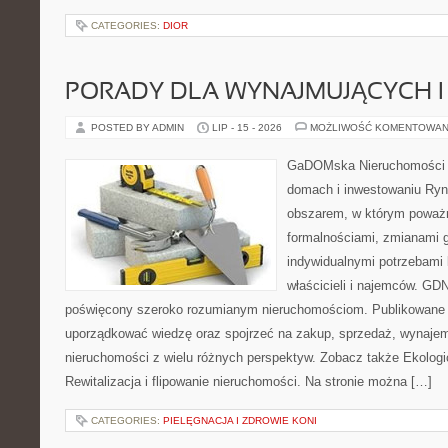
CATEGORIES:
DIOR
PORADY DLA WYNAJMUJĄCYCH 
POSTED BY ADMIN
LIP - 15 - 2026
MOŻLIWOŚĆ KOMENTOWAN
GaDOMska Nieruchomości –
domach i inwestowaniu Ryn
obszarem, w którym poważn
formalnościami, zmianami 
indywidualnymi potrzebami 
właścicieli i najemców. GD
poświęcony szeroko rozumianym nieruchomościom. Publikowane 
uporządkować wiedzę oraz spojrzeć na zakup, sprzedaż, wynajem
nieruchomości z wielu różnych perspektyw. Zobacz także Ekologi
Rewitalizacja i flipowanie nieruchomości. Na stronie można […]
CATEGORIES:
PIELĘGNACJA I ZDROWIE KONI