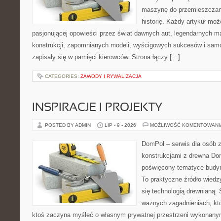
maszynę do przemieszczani
historię. Każdy artykuł mo
pasjonującej opowieści przez świat dawnych aut, legendarnych 
konstrukcji, zapomnianych modeli, wyścigowych sukcesów i samo
zapisały się w pamięci kierowców. Strona łączy […]
CATEGORIES:
ZAWODY I RYWALIZACJA
INSPIRACJE I PROJEKTY
POSTED BY ADMIN
LIP - 9 - 2026
MOŻLIWOŚĆ KOMENTOWAN
DomPol – serwis dla osób 
konstrukcjami z drewna Dom
poświęcony tematyce budyn
To praktyczne źródło wiedzy
się technologią drewnianą. 
ważnych zagadnieniach, któ
ktoś zaczyna myśleć o własnym prywatnej przestrzeni wykonan