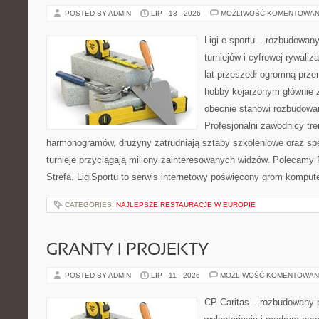
POSTED BY ADMIN
LIP - 13 - 2026
MOŻLIWOŚĆ KOMENTOWAN
Ligi e-sportu – rozbudowany
turniejów i cyfrowej rywaliz
lat przeszedł ogromną prze
hobby kojarzonym głównie
obecnie stanowi rozbudowan
Profesjonalni zawodnicy tr
harmonogramów, drużyny zatrudniają sztaby szkoleniowe oraz spe
turnieje przyciągają miliony zainteresowanych widzów. Polecamy P
Strefa. LigiSportu to serwis internetowy poświęcony grom kompu
CATEGORIES:
NAJLEPSZE RESTAURACJE W EUROPIE
GRANTY I PROJEKTY
POSTED BY ADMIN
LIP - 11 - 2026
MOŻLIWOŚĆ KOMENTOWAN
CP Caritas – rozbudowany p