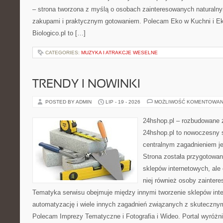
– strona tworzona z myślą o osobach zainteresowanych naturaln
zakupami i praktycznym gotowaniem. Polecam Eko w Kuchni i E
Biologico.pl to […]
CATEGORIES:
MUZYKA I ATRAKCJE WESELNE
TRENDY I NOWINKI
POSTED BY ADMIN
LIP - 19 - 2026
MOŻLIWOŚĆ KOMENTOWAN
24hshop.pl – rozbudowane 
24hshop.pl to nowoczesny s
centralnym zagadnieniem je
Strona została przygotowan
sklepów internetowych, ale
niej również osoby zainter
Tematyka serwisu obejmuje między innymi tworzenie sklepów inte
automatyzację i wiele innych zagadnień związanych z skutecznym
Polecam Imprezy Tematyczne i Fotografia i Wideo. Portal wyróż