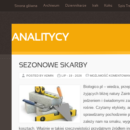
Archiwum
Dziennikarze
Irak
Koks
Strona główna
Spis Tr
ANALITYCY
SEZONOWE SKARBY
POSTED BY ADMIN
LIP - 19 - 2026
MOŻLIWOŚĆ KOMENTOWAN
Biologico.pl – wiedza, prze
żyjących bliżej natury Zain
jedzeniem i świadomymi z
rośnie. Czytamy etykiety, a
sprawdzamy pochodzenie p
zależy nam na smaku, wygo
kosztach. Właśnie w takiej rzeczywistości przydatnym źródłem insp