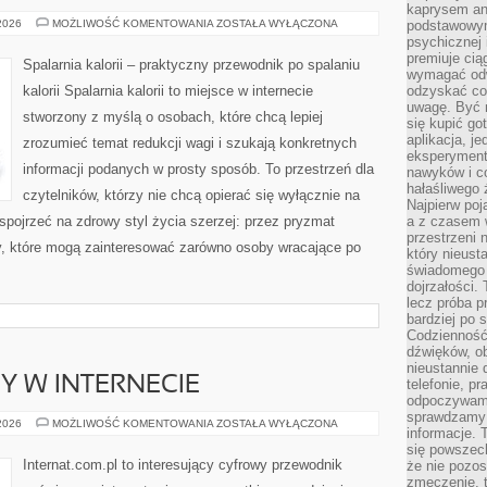
kaprysem ani
ZDROWE
 2026
MOŻLIWOŚĆ KOMENTOWANIA
ZOSTAŁA WYŁĄCZONA
podstawowy
PRZEPISY
psychicznej i
premiuje ci
Spalarnia kalorii – praktyczny przewodnik po spalaniu
wymagać odw
kalorii Spalarnia kalorii to miejsce w internecie
odzyskać co
uwagę. Być m
stworzony z myślą o osobach, które chcą lepiej
się kupić go
aplikacja, j
zrozumieć temat redukcji wagi i szukają konkretnych
eksperyment
informacji podanych w prosty sposób. To przestrzeń dla
nawyków i c
hałaśliwego 
czytelników, którzy nie chcą opierać się wyłącznie na
Najpierw poj
 spojrzeć na zdrowy styl życia szerzej: przez pryzmat
a z czasem w
przestrzeni 
ty, które mogą zainteresować zarówno osoby wracające po
który nieust
świadomego 
dojrzałości.
lecz próba pr
bardziej po 
Codzienność
dźwięków, ob
nieustannie 
Y W INTERNECIE
telefonie, p
odpoczywamy
sprawdzamy 
NOWINKI
 2026
MOŻLIWOŚĆ KOMENTOWANIA
ZOSTAŁA WYŁĄCZONA
informacje. T
I
TRENDY
się powszec
W
Internat.com.pl to interesujący cyfrowy przewodnik
że nie pozos
INTERNECIE
zmęczenie, t