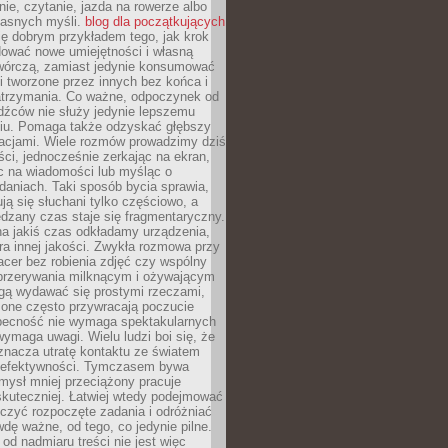
ie, czytanie, jazda na rowerze albo
łasnych myśli.
blog dla początkujących
ę dobrym przykładem tego, jak krok
dować nowe umiejętności i własną
twórczą, zamiast jedynie konsumować
i tworzone przez innych bez końca i
zatrzymania. Co ważne, odpoczynek od
dźców nie służy jedynie lepszemu
u. Pomaga także odzyskać głębszy
lacjami. Wiele rozmów prowadzimy dziś
ci, jednocześnie zerkając na ekran,
c na wiadomości lub myśląc o
daniach. Taki sposób bycia sprawia,
ują się słuchani tylko częściowo, a
dzany czas staje się fragmentaryczny.
na jakiś czas odkładamy urządzenia,
era innej jakości. Zwykła rozmowa przy
acer bez robienia zdjęć czy wspólny
 przerywania milknącym i ożywającym
ą wydawać się prostymi rzeczami,
 one często przywracają poczucie
Obecność nie wymaga spektakularnych
wymaga uwagi. Wielu ludzi boi się, że
znacza utratę kontaktu ze światem
 efektywności. Tymczasem bywa
mysł mniej przeciążony pracuje
 skuteczniej. Łatwiej wtedy podejmować
czyć rozpoczęte zadania i odróżniać
wdę ważne, od tego, co jedynie pilne.
d nadmiaru treści nie jest więc