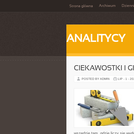
Archiwum
Dzienn
Strona główna
ANALITYCY
CIEKAWOSTKI I 
POSTED BY ADMIN
LIP - 1 - 2
wszędzie tam, gdzie liczy się wy