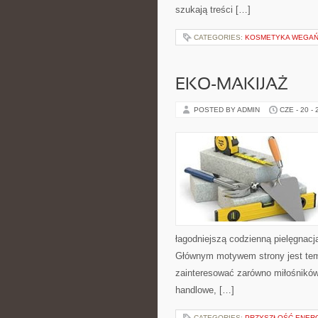
szukają treści […]
CATEGORIES:
KOSMETYKA WEGAŃS
EKO-MAKIJAŻ
POSTED BY ADMIN
CZE - 20 -
łagodniejszą codzienną pielęgnacj
Głównym motywem strony jest tema
zainteresować zarówno miłośników
handlowe, […]
CATEGORIES:
PRZYSZŁOŚĆ ENERG