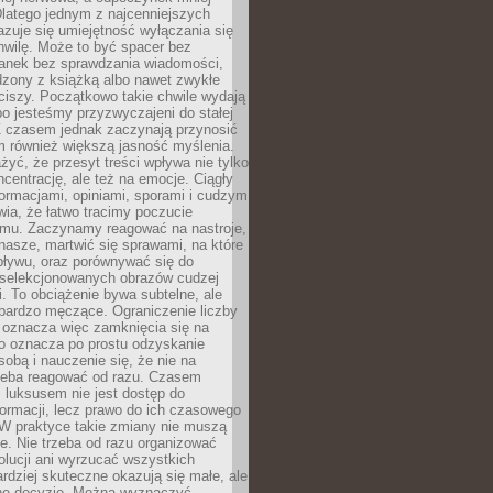
latego jednym z najcenniejszych
zuje się umiejętność wyłączania się
hwilę. Może to być spacer bez
ranek bez sprawdzania wiadomości,
dzony z książką albo nawet zwykłe
ciszy. Początkowo takie chwile wydają
bo jesteśmy przyzwyczajeni do stałej
 Z czasem jednak zaczynają przynosić
m również większą jasność myślenia.
yć, że przesyt treści wpływa nie tylko
centrację, ale też na emocje. Ciągły
formacjami, opiniami, sporami i cudzym
ia, że łatwo tracimy poczucie
tmu. Zaczynamy reagować na nastroje,
 nasze, martwić się sprawami, na które
ływu, oraz porównywać się do
yselekcjonowanych obrazów cudzej
. To obciążenie bywa subtelne, ale
 bardzo męczące. Ograniczenie liczby
 oznacza więc zamknięcia się na
to oznacza po prostu odzyskanie
sobą i nauczenie się, że nie na
zeba reagować od razu. Czasem
 luksusem nie jest dostęp do
formacji, lecz prawo do ich czasowego
 W praktyce takie zmiany nie muszą
e. Nie trzeba od razu organizować
olucji ani wyrzucać wszystkich
rdziej skuteczne okazują się małe, ale
e decyzje. Można wyznaczyć