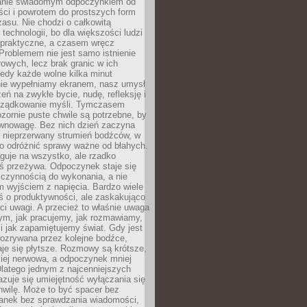
anie świadomym odpoczynkiem od
ści i powrotem do prostszych form
asu. Nie chodzi o całkowitą
 technologii, bo dla większości ludzi
iepraktyczne, a czasem wręcz
Problemem nie jest samo istnienie
rowych, lecz brak granic w ich
edy każde wolne kilka minut
ie wypełniamy ekranem, nasz umysł
zeń na zwykłe bycie, nudę, refleksję i
rządkowanie myśli. Tymczasem
ozornie puste chwile są potrzebne, by
wnowagę. Bez nich dzień zaczyna
 nieprzerwany strumień bodźców, w
no odróżnić sprawy ważne od błahych.
guje na wszystko, ale rzadko
ś przeżywa. Odpoczynek staje się
 czynnością do wykonania, a nie
 wyjściem z napięcia. Bardzo wiele
ś o produktywności, ale zaskakująco
ci uwagi. A przecież to właśnie uwaga
ym, jak pracujemy, jak rozmawiamy,
i jak zapamiętujemy świat. Gdy jest
rozrywana przez kolejne bodźce,
je się płytsze. Rozmowy są krótsze,
ziej nerwowa, a odpoczynek mniej
latego jednym z najcenniejszych
zuje się umiejętność wyłączania się
hwilę. Może to być spacer bez
ranek bez sprawdzania wiadomości,