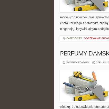
modowych nowinek oraz sprawdzon
charakter bloga z tematyką bliską
elegancją i indywidualnym podejśc
CATEGORIES:
OGRZEWANIE BUD
PERFUMY DAMSK
POSTED BY ADMIN
CZE - 14 -
wiedzą, że odpowiednio dobrane pr