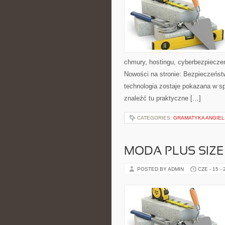
chmury, hostingu, cyberbezpiecz
Nowości na stronie: Bezpieczeństw
technologia zostaje pokazana w sp
znaleźć tu praktyczne […]
CATEGORIES:
GRAMATYKA ANGIE
MODA PLUS SIZE
POSTED BY ADMIN
CZE - 15 -