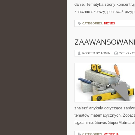
danie. Tematyka strony koncentruj
znacznie szerszy, ponieważ przyp
CATEGORIES:
BIZNES
ZAAWANSOWANE
POSTED BY ADMIN
CZE - 9 - 2
znaleźć artykuły dotyczące zarów
tematów matematycznych. Zobacz
Egzaminie. Serwis SuperMatma.pl 
CATEGORIES:
WENECJA