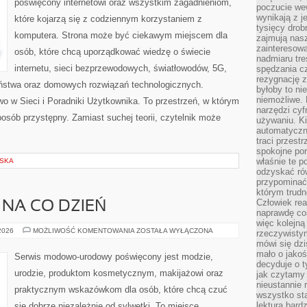
poświęcony internetowi oraz wszystkim zagadnieniom,
poczucie we
wynikają z j
które kojarzą się z codziennym korzystaniem z
tysięcy drob
komputera. Strona może być ciekawym miejscem dla
zajmują nasz
zainteresow
osób, które chcą uporządkować wiedzę o świecie
nadmiaru tre
internetu, sieci bezprzewodowych, światłowodów, 5G,
spędzania cz
rezygnację z
eństwa oraz domowych rozwiązań technologicznych.
byłoby to n
niemożliwe. 
o w Sieci i Poradniki Użytkownika. To przestrzeń, w którym
narzędzi cyf
osób przystępny. Zamiast suchej teorii, czytelnik może
używaniu. Ki
automatyczn
traci przestr
spokojne po
właśnie te p
LSKA
odzyskać ró
przypominać
którym trud
Człowiek rea
 NA CO DZIEŃ
naprawdę co
więc kolejną
MODA
 2026
MOŻLIWOŚĆ KOMENTOWANIA
ZOSTAŁA WYŁĄCZONA
rzeczywistym
PLUS
mówi się dzi
SIZE
NA
mało o jakoś
Serwis modowo-urodowy poświęcony jest modzie,
CO
decyduje o t
DZIEŃ
urodzie, produktom kosmetycznym, makijażowi oraz
jak czytamy 
nieustannie 
praktycznym wskazówkom dla osób, które chcą czuć
wszystko sta
lektura bard
się dobrze niezależnie od sylwetki. To miejsce