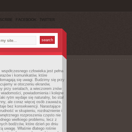
SCRIBE
FACEBOOK
TWITTER
 współczesnego człowieka jest pełna
razów i komunikatów, które
domagają się uwagi. Budzimy się przy
racujemy w otoczeniu ekranów,
 przy serialach, a wieczorem znów
wiadomości, powiadomienia i kolejne
aki rytm wydaje się naturalny, bo stał
hny, ale coraz więcej osób zauważa,
taje bez konsekwencji. Narastające
rudność w skupieniu, rozdrażnienie i
wnętrznego rozproszenia często nie
ednego wielkiego problemu, lecz z
nych bodźców, które dzień po dniu
ą uwagę. Właśnie dlatego rośnie