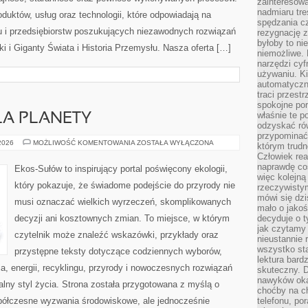
zainteresow
nadmiaru tre
oduktów, usług oraz technologii, które odpowiadają na
spędzania cz
 i przedsiębiorstw poszukujących niezawodnych rozwiązań
rezygnację z
byłoby to n
 i Giganty Świata i Historia Przemysłu. Nasza oferta […]
niemożliwe. 
narzędzi cyf
używaniu. Ki
automatyczn
traci przestr
spokojne po
właśnie te p
LA PLANETY
odzyskać ró
przypominać
TECHNOLOGIE
 2026
MOŻLIWOŚĆ KOMENTOWANIA
ZOSTAŁA WYŁĄCZONA
którym trud
DLA
Człowiek rea
PLANETY
naprawdę co
Ekos-Sułów to inspirujący portal poświęcony ekologii,
więc kolejną
który pokazuje, że świadome podejście do przyrody nie
rzeczywistym
mówi się dzi
musi oznaczać wielkich wyrzeczeń, skomplikowanych
mało o jakoś
decyzji ani kosztownych zmian. To miejsce, w którym
decyduje o t
jak czytamy 
czytelnik może znaleźć wskazówki, przykłady oraz
nieustannie 
wszystko sta
przystępne teksty dotyczące codziennych wyborów,
lektura bard
, energii, recyklingu, przyrody i nowoczesnych rozwiązań
skuteczny. D
nawyków oka
alny styl życia. Strona została przygotowana z myślą o
choćby na c
półczesne wyzwania środowiskowe, ale jednocześnie
telefonu, po