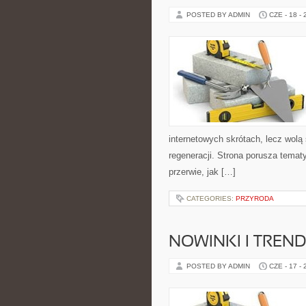
POSTED BY ADMIN
CZE - 18 -
internetowych skrótach, lecz wolą
regeneracji. Strona porusza tema
przerwie, jak […]
CATEGORIES:
PRZYRODA
NOWINKI I TREND
POSTED BY ADMIN
CZE - 17 -