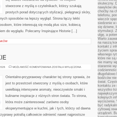
skuteczny. D
stworzone z myślą o czytelnikach, którzy szukają
nawyków oka
choćby na c
prostych porad dotyczących stylizacji, pielęgnacji skóry,
telefonu, po
ych sposobów na lepszy wygląd. Strona łączy lekki
wieczór spę
siedzenie w 
 osobom, które interesują się modą plus size, kobiecą
się dziwne, 
stymulacji.
iem do wyglądu. Polecamy Inspirujące Historie […]
ulgę, a pote
Warto zauważ
YNKÓW
na naszą kon
kontakt z in
życiem spraw
własnego ry
IE
które nie są
nie mamy wp
starannie w
PERFUMY
 2026
MOŻLIWOŚĆ KOMENTOWANIA
ZOSTAŁA WYŁĄCZONA
codzienności
DAMSKIE
długofalowo
Orientalno-przyprawowy charakter tej strony sprawia, że
bodźców nie
świat. Częs
jest to przestrzeń stworzony z myślą o osobach, które
kontaktu ze 
uwielbiają intensywne aromaty, nieoczywiste smaki i
wszystko tr
największym
kulinarne inspiracje z różnych stron świata. To strona,
kolejnych in
wyciszenia.
która może zainteresować zarówno osoby
być radykaln
eksperymentujące w kuchni, jak i tych, którzy od dawna
cyfrowej rew
urządzeń. Ba
zyprawy potrafią całkowicie odmienić nawet najprostsze
konsekwentn