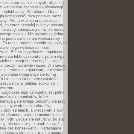
 luksusem dla nielicznych. Staje się
m warunkiem zachowania równowagi
 intelektualnej. W kulturze, która
ągłą dostępność, taka postawa może
agi. Ale to właśnie ona pozwala
ś, co coraz częściej gubimy: własną
oże najtrudniejsze jest to, że nie da
towego spokoju. Nie wystarczy jedna
edno postanowienie ani weekendowy
. To raczej proces uczenia się nowych
odziennego wybierania mniej
życia. Efekty przychodzą stopniowo.
awia się lekki dyskomfort, potem ulga,
iększa przejrzystość myśli i więcej
na rzeczy naprawdę ważne. W świecie,
annie chce nas zajmować, umiejętność
wycofania uwagi staje się formą
 To nie ucieczka od rzeczywistości,
zeżywania jej pełniej, spokojniej i
swojemu.
 współczesnego człowieka jest pełna
razów i komunikatów, które
domagają się uwagi. Budzimy się przy
racujemy w otoczeniu ekranów,
 przy serialach, a wieczorem znów
wiadomości, powiadomienia i kolejne
aki rytm wydaje się naturalny, bo stał
hny, ale coraz więcej osób zauważa,
taje bez konsekwencji. Narastające
rudność w skupieniu, rozdrażnienie i