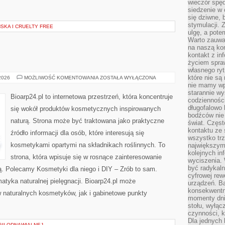
wieczór spę
siedzenie w 
się dziwne, 
stymulacji.
KA I CRUELTY FREE
ulgę, a pote
Warto zauważ
na naszą kon
kontakt z in
życiem spraw
własnego ry
które nie są
EKO-
 2026
MOŻLIWOŚĆ KOMENTOWANIA
ZOSTAŁA WYŁĄCZONA
MAKIJAŻ
nie mamy wp
starannie w
Bioarp24.pl to internetowa przestrzeń, która koncentruje
codzienności
długofalowo
się wokół produktów kosmetycznych inspirowanych
bodźców nie
naturą. Strona może być traktowana jako praktyczne
świat. Częs
kontaktu ze 
źródło informacji dla osób, które interesują się
wszystko tr
kosmetykami opartymi na składnikach roślinnych. To
największym
kolejnych in
strona, która wpisuje się w rosnące zainteresowanie
wyciszenia.
być radykaln
ą. Polecamy Kosmetyki dla niego i DIY – Zrób to sam.
cyfrowej rew
tyka naturalnej pielęgnacji. Bioarp24.pl może
urządzeń. Ba
konsekwentn
 naturalnych kosmetyków, jak i gabinetowe punkty
momenty dnia
stołu, wyłąc
czynności, 
Dla jednych 
II ODNAWIALNEJ