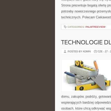
Strona prezentuje bogatą ofertę pr
potrzeby nowoczesnego przemysłu
technicznych. Polecam Ciekawostki
CATEGORIES:
PALMTREEVIEW
TECHNOLOGIE D
POSTED BY ADMIN
CZE - 27 -
domu, zakupów, podróży, gotowania
wspierających bardziej odpowiedzi
osobach, które chcą odkrywać ws