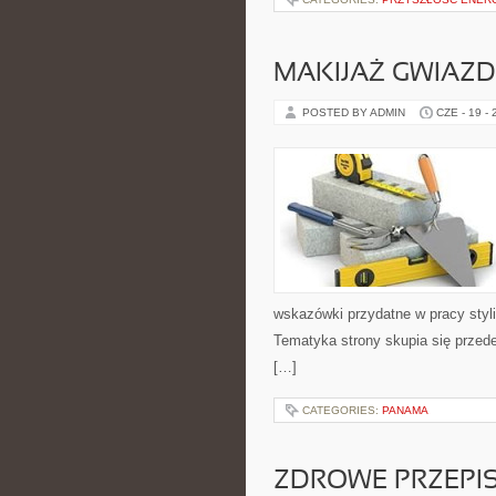
MAKIJAŻ GWIAZD
POSTED BY ADMIN
CZE - 19 -
wskazówki przydatne w pracy styli
Tematyka strony skupia się przed
[…]
CATEGORIES:
PANAMA
ZDROWE PRZEPI