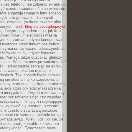
 bez telefonu, nie zabierać ekranu do
zyć część powiadomień albo wrócić do
które angażują uwagę w inny sposób.
będzie to gotowanie, dla innych
ie, czytanie, jazda na rowerze albo
łasnych myśli.
blog dla początkujących
ę dobrym przykładem tego, jak krok
dować nowe umiejętności i własną
twórczą, zamiast jedynie konsumować
i tworzone przez innych bez końca i
zatrzymania. Co ważne, odpoczynek od
dźców nie służy jedynie lepszemu
u. Pomaga także odzyskać głębszy
lacjami. Wiele rozmów prowadzimy dziś
ci, jednocześnie zerkając na ekran,
c na wiadomości lub myśląc o
daniach. Taki sposób bycia sprawia,
ują się słuchani tylko częściowo, a
dzany czas staje się fragmentaryczny.
na jakiś czas odkładamy urządzenia,
era innej jakości. Zwykła rozmowa przy
acer bez robienia zdjęć czy wspólny
 przerywania milknącym i ożywającym
ą wydawać się prostymi rzeczami,
 one często przywracają poczucie
Obecność nie wymaga spektakularnych
wymaga uwagi. Wielu ludzi boi się, że
znacza utratę kontaktu ze światem
 efektywności. Tymczasem bywa