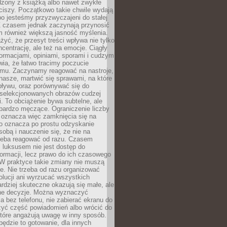
dzony z książką albo nawet zwykłe
ciszy. Początkowo takie chwile wydają
bo jesteśmy przyzwyczajeni do stałej
 Z czasem jednak zaczynają przynosić
m również większą jasność myślenia.
yć, że przesyt treści wpływa nie tylko
centrację, ale też na emocje. Ciągły
formacjami, opiniami, sporami i cudzym
ia, że łatwo tracimy poczucie
tmu. Zaczynamy reagować na nastroje,
 nasze, martwić się sprawami, na które
ływu, oraz porównywać się do
yselekcjonowanych obrazów cudzej
. To obciążenie bywa subtelne, ale
 bardzo męczące. Ograniczenie liczby
 oznacza więc zamknięcia się na
to oznacza po prostu odzyskanie
sobą i nauczenie się, że nie na
zeba reagować od razu. Czasem
 luksusem nie jest dostęp do
formacji, lecz prawo do ich czasowego
 W praktyce takie zmiany nie muszą
e. Nie trzeba od razu organizować
olucji ani wyrzucać wszystkich
rdziej skuteczne okazują się małe, ale
e decyzje. Można wyznaczyć
 bez telefonu, nie zabierać ekranu do
zyć część powiadomień albo wrócić do
które angażują uwagę w inny sposób.
będzie to gotowanie, dla innych