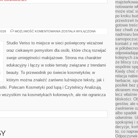
majsterkowan
notowanie w
może stać si
po kroku bu
przestrzeń 
gotowe treśc
bez chwili 
MAKIJAŻ
 2026
MOŻLIWOŚĆ KOMENTOWANIA
ZOSTAŁA WYŁĄCZONA
nadmiaru bo
GWIAZD
samopoczuci
Studio Veriss to miejsce w sieci poświęcony wizażowi
kontakt z re
w półobecnoś
oraz ciekawym pomysłom dla osób, które chcą rozwijać
odpowiadają
kolejnych za
swoje umiejętności makijażowe. Strona ma charakter
że bliscy cz
edukacyjny i łączy w sobie tematy związane z trendami
wspólnie spę
Kiedy choć 
beauty. To przewodnik po świecie kosmetyków, w
relacja nabi
którym można znaleźć zarówno luźniejsze teksty, jak i
herbacie, sp
posiłek bez
stki. Polecam Kosmetyki pod lupą i Czytelnicy Analizują.
ekranem mog
lecz właśnie
e wszystkim na kosmetykach kolorowych, ale nie ogranicza
bliskości. 
gestów, ale 
zwolnienie o
albo spadek
odwrotnie. U
spokojniej i
decyzje, koń
to, co napra
SY
Odpoczynek o