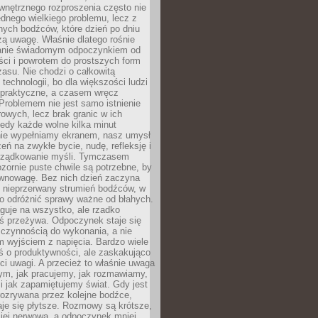
wnętrznego rozproszenia często nie
ednego wielkiego problemu, lecz z
nych bodźców, które dzień po dniu
ą uwagę. Właśnie dlatego rośnie
anie świadomym odpoczynkiem od
ści i powrotem do prostszych form
asu. Nie chodzi o całkowitą
 technologii, bo dla większości ludzi
iepraktyczne, a czasem wręcz
Problemem nie jest samo istnienie
rowych, lecz brak granic w ich
edy każde wolne kilka minut
ie wypełniamy ekranem, nasz umysł
zeń na zwykłe bycie, nudę, refleksję i
rządkowanie myśli. Tymczasem
ozornie puste chwile są potrzebne, by
wnowagę. Bez nich dzień zaczyna
 nieprzerwany strumień bodźców, w
no odróżnić sprawy ważne od błahych.
guje na wszystko, ale rzadko
ś przeżywa. Odpoczynek staje się
 czynnością do wykonania, a nie
 wyjściem z napięcia. Bardzo wiele
ś o produktywności, ale zaskakująco
ci uwagi. A przecież to właśnie uwaga
ym, jak pracujemy, jak rozmawiamy,
i jak zapamiętujemy świat. Gdy jest
rozrywana przez kolejne bodźce,
je się płytsze. Rozmowy są krótsze,
ziej nerwowa, a odpoczynek mniej