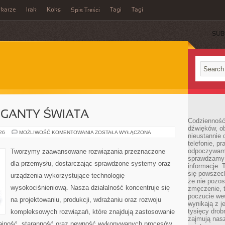
ikarze
Irak
Koks
Tagi
Tagi
Spis Treści
SUB
GIGANTY ŚWIATA
Codzienność
dźwięków, ob
CIEKAWOSTKI
026
MOŻLIWOŚĆ KOMENTOWANIA
ZOSTAŁA WYŁĄCZONA
nieustannie 
I
telefonie, p
GIGANTY
ŚWIATA
odpoczywamy
Tworzymy zaawansowane rozwiązania przeznaczone
sprawdzamy 
dla przemysłu, dostarczając sprawdzone systemy oraz
informacje. T
się powszec
urządzenia wykorzystujące technologię
że nie pozos
wysokociśnieniową. Nasza działalność koncentruje się
zmęczenie, t
poczucie we
na projektowaniu, produkcji, wdrażaniu oraz rozwoju
wynikają z j
tysięcy drob
kompleksowych rozwiązań, które znajdują zastosowanie
zajmują nasz
dajność, staranność oraz pewność wykonywanych procesów.