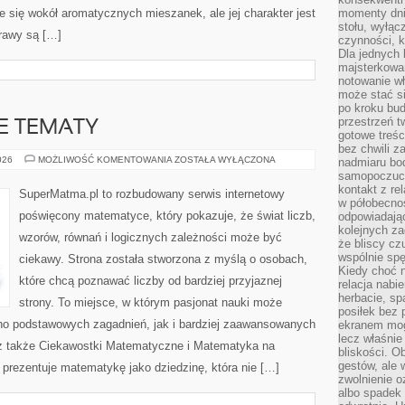
e się wokół aromatycznych mieszanek, ale jej charakter jest
momenty dnia
stołu, wyłąc
rawy są […]
czynności, 
Dla jednych 
majsterkowan
notowanie w
może stać si
po kroku bu
przestrzeń 
 TEMATY
gotowe treśc
bez chwili 
ZAAWANSOWANE
026
MOŻLIWOŚĆ KOMENTOWANIA
ZOSTAŁA WYŁĄCZONA
nadmiaru bo
TEMATY
samopoczuci
kontakt z re
SuperMatma.pl to rozbudowany serwis internetowy
w półobecnoś
poświęcony matematyce, który pokazuje, że świat liczb,
odpowiadają
kolejnych za
wzorów, równań i logicznych zależności może być
że bliscy cz
wspólnie spę
ciekawy. Strona została stworzona z myślą o osobach,
Kiedy choć 
które chcą poznawać liczby od bardziej przyjaznej
relacja nabi
herbacie, sp
strony. To miejsce, w którym pasjonat nauki może
posiłek bez
no podstawowych zagadnień, jak i bardziej zaawansowanych
ekranem mog
lecz właśnie
 także Ciekawostki Matematyczne i Matematyka na
bliskości. 
gestów, ale 
prezentuje matematykę jako dziedzinę, która nie […]
zwolnienie o
albo spadek