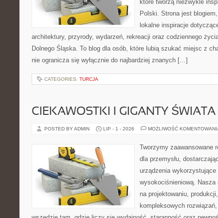
które tworzą niezwykle insp
Polski. Strona jest blogie
lokalne inspiracje dotyczące
architektury, przyrody, wydarzeń, rekreacji oraz codziennego życ
Dolnego Śląska. To blog dla osób, które lubią szukać miejsc z 
nie ogranicza się wyłącznie do najbardziej znanych […]
CATEGORIES:
TURCJA
CIEKAWOSTKI I GIGANTY ŚWIATA
POSTED BY ADMIN
LIP - 1 - 2026
MOŻLIWOŚĆ KOMENTOWAN
Tworzymy zaawansowane ro
dla przemysłu, dostarczaj
urządzenia wykorzystujące 
wysokociśnieniową. Nasza d
na projektowaniu, produkcji
kompleksowych rozwiązań, 
wszędzie tam, gdzie liczy się wydajność, staranność oraz pewn