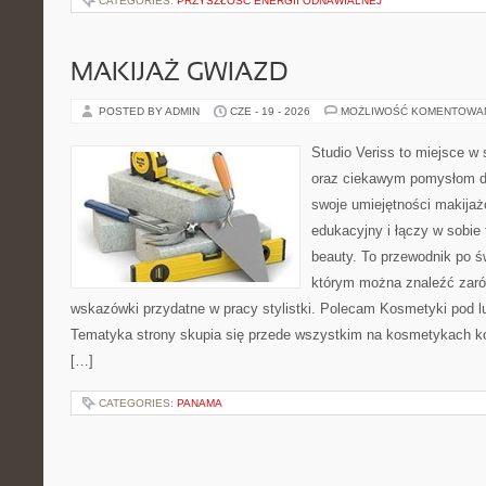
CATEGORIES:
PRZYSZŁOŚĆ ENERGII ODNAWIALNEJ
MAKIJAŻ GWIAZD
POSTED BY ADMIN
CZE - 19 - 2026
MOŻLIWOŚĆ KOMENTOWA
Studio Veriss to miejsce w
oraz ciekawym pomysłom dl
swoje umiejętności makijaż
edukacyjny i łączy w sobie
beauty. To przewodnik po 
którym można znaleźć zarów
wskazówki przydatne w pracy stylistki. Polecam Kosmetyki pod lup
Tematyka strony skupia się przede wszystkim na kosmetykach ko
[…]
CATEGORIES:
PANAMA