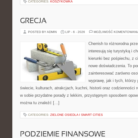
CATEGORIES:
KOSZYKÓWKA
GRECJA
POSTED BY ADMIN
LIP - 6 - 2026
MOŻLIWOŚĆ KOMENTOWAN
Cherrish to różnorodna prze
interesują się turystyką i
kierunki bez pośpiechu, z c
nowe doświadczenia. To por
zainteresować zarówno oso
wyprawę, jak i tych, którzy 
świecie, kulturach, atrakcjach, kuchni, historii oraz codzienności
w sobie przydatne porady z lekkim, przystępnym sposobem opowi
można tu znaleźć […]
CATEGORIES:
ZIELONE OSIEDLA I SMART CITIES
PODZIEMIE FINANSOWE