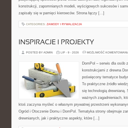
konstrukcji, zapomnianych modeli, wyścigowych sukcesów i samo
zapisały się w pamięci kierowców. Strona łączy […]
CATEGORIES:
ZAWODY I RYWALIZACJA
INSPIRACJE I PROJEKTY
POSTED BY ADMIN
LIP - 9 - 2026
MOŻLIWOŚĆ KOMENTOWAN
DomPol – serwis dla osób 
konstrukcjami z drewna Dom
poświęcony tematyce budyn
To praktyczne źródło wiedzy
się technologią drewnianą. 
ważnych zagadnieniach, któ
ktoś zaczyna myśleć o własnym prywatnej przestrzeni wykonan
Ogród i Otoczenie Domu i DomPol. Tematyka strony obejmuje z
drewnianych, jak i praktyczne aspekty, które […]