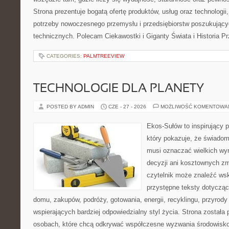
Strona prezentuje bogatą ofertę produktów, usług oraz technologii
potrzeby nowoczesnego przemysłu i przedsiębiorstw poszukując
technicznych. Polecam Ciekawostki i Giganty Świata i Historia P
CATEGORIES:
PALMTREEVIEW
TECHNOLOGIE DLA PLANETY
POSTED BY ADMIN
CZE - 27 - 2026
MOŻLIWOŚĆ KOMENTOWA
Ekos-Sułów to inspirujący p
który pokazuje, że świadom
musi oznaczać wielkich wy
decyzji ani kosztownych zm
czytelnik może znaleźć wsk
przystępne teksty dotyczą
domu, zakupów, podróży, gotowania, energii, recyklingu, przyrod
wspierających bardziej odpowiedzialny styl życia. Strona została
osobach, które chcą odkrywać współczesne wyzwania środowisko