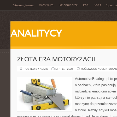
Archiwum
Dziennikarze
Irak
Koks
Strona główna
Spis Tr
ANALITYCY
ZŁOTA ERA MOTORYZACJI
POSTED BY ADMIN
LIP - 11 - 2026
MOŻLIWOŚĆ KOMENTOWAN
AutomotiveBearings.pl to p
o osobach, które pasjonują 
najbardziej emocjonującym 
którzy nie patrzą na samoc
maszynę do przemieszczani
historię. Każdy artykuł mo
pasjonującej opowieści przez świat dawnych aut, legendarnych 