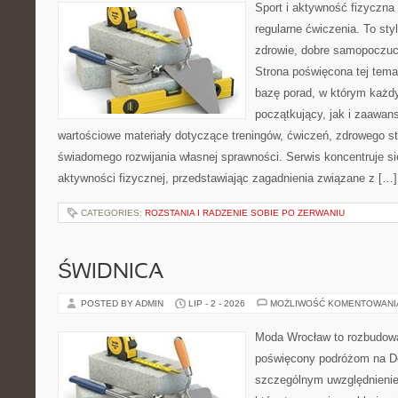
Sport i aktywność fizyczna 
regularne ćwiczenia. To sty
zdrowie, dobre samopoczuci
Strona poświęcona tej tem
bazę porad, w którym każdy
początkujący, jak i zaawa
wartościowe materiały dotyczące treningów, ćwiczeń, zdrowego st
świadomego rozwijania własnej sprawności. Serwis koncentruje s
aktywności fizycznej, przedstawiając zagadnienia związane z […]
CATEGORIES:
ROZSTANIA I RADZENIE SOBIE PO ZERWANIU
ŚWIDNICA
POSTED BY ADMIN
LIP - 2 - 2026
MOŻLIWOŚĆ KOMENTOWAN
Moda Wrocław to rozbudowa
poświęcony podróżom na D
szczególnym uwzględnienie