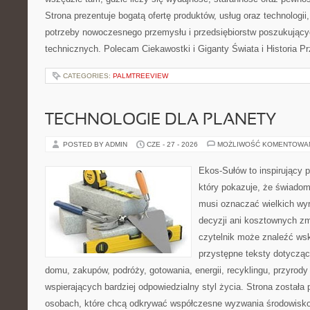
Strona prezentuje bogatą ofertę produktów, usług oraz technologii
potrzeby nowoczesnego przemysłu i przedsiębiorstw poszukując
technicznych. Polecam Ciekawostki i Giganty Świata i Historia P
CATEGORIES:
PALMTREEVIEW
TECHNOLOGIE DLA PLANETY
POSTED BY ADMIN
CZE - 27 - 2026
MOŻLIWOŚĆ KOMENTOWA
Ekos-Sułów to inspirujący p
który pokazuje, że świadom
musi oznaczać wielkich wy
decyzji ani kosztownych zm
czytelnik może znaleźć wsk
przystępne teksty dotyczą
domu, zakupów, podróży, gotowania, energii, recyklingu, przyrod
wspierających bardziej odpowiedzialny styl życia. Strona została
osobach, które chcą odkrywać współczesne wyzwania środowisko