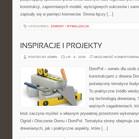
konstrukcji, zapomnianych modeli, wyścigowych sukcesów i samo
zapisały się w pamięci kierowców. Strona łączy […]
CATEGORIES:
ZAWODY I RYWALIZACJA
INSPIRACJE I PROJEKTY
POSTED BY ADMIN
LIP - 9 - 2026
MOŻLIWOŚĆ KOMENTOWAN
DomPol – serwis dla osób 
konstrukcjami z drewna Dom
poświęcony tematyce budyn
To praktyczne źródło wiedzy
się technologią drewnianą. 
ważnych zagadnieniach, któ
ktoś zaczyna myśleć o własnym prywatnej przestrzeni wykonan
Ogród i Otoczenie Domu i DomPol. Tematyka strony obejmuje z
drewnianych, jak i praktyczne aspekty, które […]