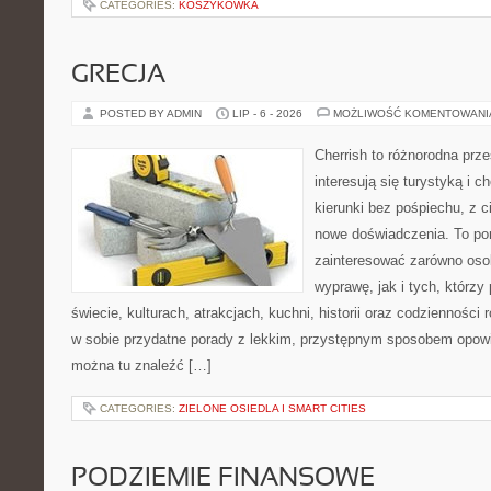
CATEGORIES:
KOSZYKÓWKA
GRECJA
POSTED BY ADMIN
LIP - 6 - 2026
MOŻLIWOŚĆ KOMENTOWAN
Cherrish to różnorodna prze
interesują się turystyką i
kierunki bez pośpiechu, z c
nowe doświadczenia. To por
zainteresować zarówno oso
wyprawę, jak i tych, którzy 
świecie, kulturach, atrakcjach, kuchni, historii oraz codzienności
w sobie przydatne porady z lekkim, przystępnym sposobem opowi
można tu znaleźć […]
CATEGORIES:
ZIELONE OSIEDLA I SMART CITIES
PODZIEMIE FINANSOWE