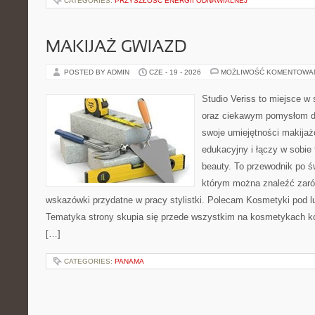
CATEGORIES:
PRZYSZŁOŚĆ ENERGII ODNAWIALNEJ
MAKIJAŻ GWIAZD
POSTED BY ADMIN
CZE - 19 - 2026
MOŻLIWOŚĆ KOMENTOWA
Studio Veriss to miejsce w
oraz ciekawym pomysłom dl
swoje umiejętności makijaż
edukacyjny i łączy w sobie
beauty. To przewodnik po 
którym można znaleźć zarów
wskazówki przydatne w pracy stylistki. Polecam Kosmetyki pod lup
Tematyka strony skupia się przede wszystkim na kosmetykach ko
[…]
CATEGORIES:
PANAMA