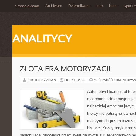
Archiwum
Dziennikarze
Irak
Koks
Strona główna
Spis Tr
ANALITYCY
ZŁOTA ERA MOTORYZACJI
POSTED BY ADMIN
LIP - 11 - 2026
MOŻLIWOŚĆ KOMENTOWAN
AutomotiveBearings.pl to p
o osobach, które pasjonują 
najbardziej emocjonującym 
którzy nie patrzą na samoc
maszynę do przemieszczani
historię. Każdy artykuł mo
pasjonującej opowieści przez świat dawnych aut, legendarnych 