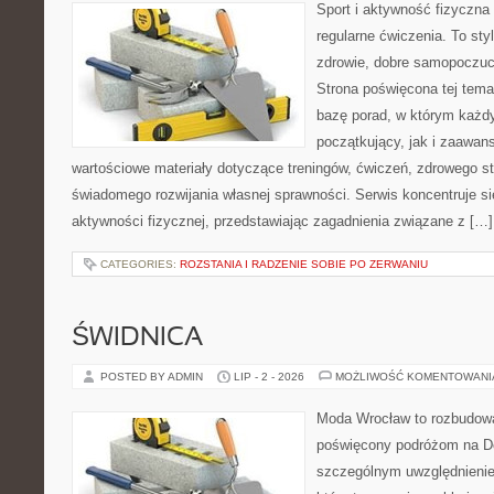
Sport i aktywność fizyczna 
regularne ćwiczenia. To sty
zdrowie, dobre samopoczuci
Strona poświęcona tej tem
bazę porad, w którym każdy
początkujący, jak i zaawa
wartościowe materiały dotyczące treningów, ćwiczeń, zdrowego st
świadomego rozwijania własnej sprawności. Serwis koncentruje s
aktywności fizycznej, przedstawiając zagadnienia związane z […]
CATEGORIES:
ROZSTANIA I RADZENIE SOBIE PO ZERWANIU
ŚWIDNICA
POSTED BY ADMIN
LIP - 2 - 2026
MOŻLIWOŚĆ KOMENTOWAN
Moda Wrocław to rozbudowa
poświęcony podróżom na D
szczególnym uwzględnienie