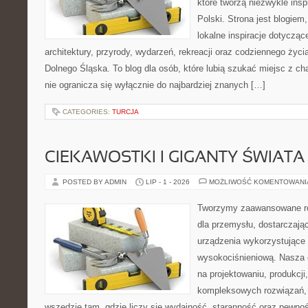
które tworzą niezwykle insp
Polski. Strona jest blogie
lokalne inspiracje dotyczące
architektury, przyrody, wydarzeń, rekreacji oraz codziennego życ
Dolnego Śląska. To blog dla osób, które lubią szukać miejsc z 
nie ogranicza się wyłącznie do najbardziej znanych […]
CATEGORIES:
TURCJA
CIEKAWOSTKI I GIGANTY ŚWIATA
POSTED BY ADMIN
LIP - 1 - 2026
MOŻLIWOŚĆ KOMENTOWAN
Tworzymy zaawansowane ro
dla przemysłu, dostarczaj
urządzenia wykorzystujące 
wysokociśnieniową. Nasza d
na projektowaniu, produkcji
kompleksowych rozwiązań, 
wszędzie tam, gdzie liczy się wydajność, staranność oraz pewn