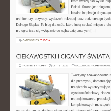
które tworzą niezwykle insp
Polski. Strona jest blogie
lokalne inspiracje dotyczące
architektury, przyrody, wydarzeń, rekreacji oraz codziennego życ
Dolnego Śląska. To blog dla osób, które lubią szukać miejsc z 
nie ogranicza się wyłącznie do najbardziej znanych […]
CATEGORIES:
TURCJA
CIEKAWOSTKI I GIGANTY ŚWIATA
POSTED BY ADMIN
LIP - 1 - 2026
MOŻLIWOŚĆ KOMENTOWAN
Tworzymy zaawansowane ro
dla przemysłu, dostarczaj
urządzenia wykorzystujące 
wysokociśnieniową. Nasza d
na projektowaniu, produkcji
kompleksowych rozwiązań, 
wszędzie tam, gdzie liczy się wydajność, staranność oraz pewn