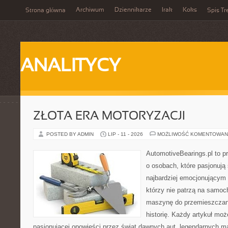
Archiwum
Dziennikarze
Irak
Koks
Strona główna
Spis Tr
ANALITYCY
ZŁOTA ERA MOTORYZACJI
POSTED BY ADMIN
LIP - 11 - 2026
MOŻLIWOŚĆ KOMENTOWAN
AutomotiveBearings.pl to p
o osobach, które pasjonują 
najbardziej emocjonującym 
którzy nie patrzą na samoc
maszynę do przemieszczani
historię. Każdy artykuł mo
pasjonującej opowieści przez świat dawnych aut, legendarnych 