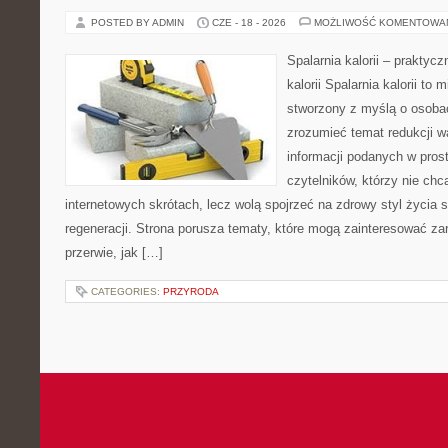
POSTED BY ADMIN
CZE - 18 - 2026
MOŻLIWOŚĆ KOMENTOWA
Spalarnia kalorii – praktyc
kalorii Spalarnia kalorii to 
stworzony z myślą o osobac
zrozumieć temat redukcji w
informacji podanych w pros
czytelników, którzy nie chc
internetowych skrótach, lecz wolą spojrzeć na zdrowy styl życia 
regeneracji. Strona porusza tematy, które mogą zainteresować z
przerwie, jak […]
CATEGORIES:
PRZYRODA