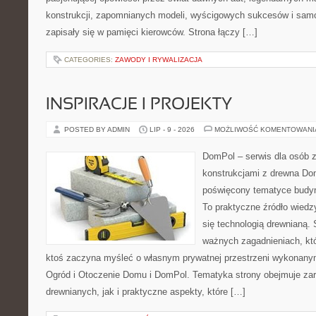
konstrukcji, zapomnianych modeli, wyścigowych sukcesów i samo
zapisały się w pamięci kierowców. Strona łączy […]
CATEGORIES:
ZAWODY I RYWALIZACJA
INSPIRACJE I PROJEKTY
POSTED BY ADMIN
LIP - 9 - 2026
MOŻLIWOŚĆ KOMENTOWAN
DomPol – serwis dla osób 
konstrukcjami z drewna Dom
poświęcony tematyce budyn
To praktyczne źródło wiedzy
się technologią drewnianą. 
ważnych zagadnieniach, któ
ktoś zaczyna myśleć o własnym prywatnej przestrzeni wykonan
Ogród i Otoczenie Domu i DomPol. Tematyka strony obejmuje z
drewnianych, jak i praktyczne aspekty, które […]