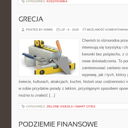
CATEGORIES:
KOSZYKÓWKA
GRECJA
POSTED BY ADMIN
LIP - 6 - 2026
MOŻLIWOŚĆ KOMENTOWAN
Cherrish to różnorodna prze
interesują się turystyką i
kierunki bez pośpiechu, z c
nowe doświadczenia. To por
zainteresować zarówno oso
wyprawę, jak i tych, którzy 
świecie, kulturach, atrakcjach, kuchni, historii oraz codzienności
w sobie przydatne porady z lekkim, przystępnym sposobem opowi
można tu znaleźć […]
CATEGORIES:
ZIELONE OSIEDLA I SMART CITIES
PODZIEMIE FINANSOWE