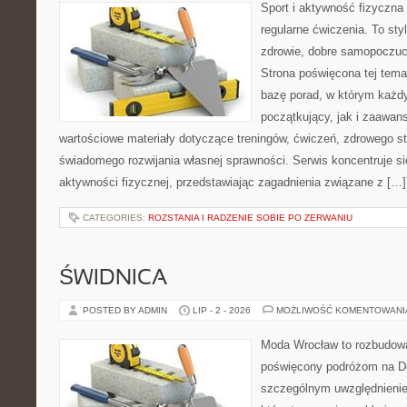
Sport i aktywność fizyczna 
regularne ćwiczenia. To sty
zdrowie, dobre samopoczuci
Strona poświęcona tej tem
bazę porad, w którym każdy
początkujący, jak i zaawa
wartościowe materiały dotyczące treningów, ćwiczeń, zdrowego st
świadomego rozwijania własnej sprawności. Serwis koncentruje s
aktywności fizycznej, przedstawiając zagadnienia związane z […]
CATEGORIES:
ROZSTANIA I RADZENIE SOBIE PO ZERWANIU
ŚWIDNICA
POSTED BY ADMIN
LIP - 2 - 2026
MOŻLIWOŚĆ KOMENTOWAN
Moda Wrocław to rozbudowa
poświęcony podróżom na D
szczególnym uwzględnienie