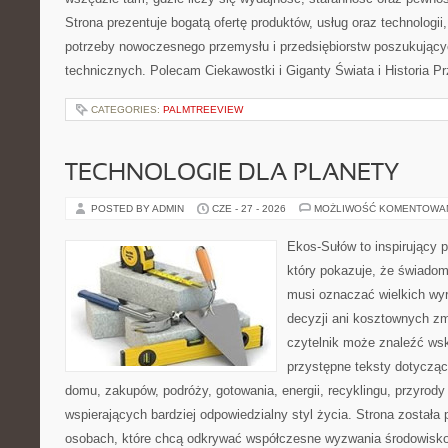
Strona prezentuje bogatą ofertę produktów, usług oraz technologii
potrzeby nowoczesnego przemysłu i przedsiębiorstw poszukując
technicznych. Polecam Ciekawostki i Giganty Świata i Historia P
CATEGORIES:
PALMTREEVIEW
TECHNOLOGIE DLA PLANETY
POSTED BY ADMIN
CZE - 27 - 2026
MOŻLIWOŚĆ KOMENTOWA
Ekos-Sułów to inspirujący p
który pokazuje, że świadom
musi oznaczać wielkich wy
decyzji ani kosztownych zm
czytelnik może znaleźć wsk
przystępne teksty dotyczą
domu, zakupów, podróży, gotowania, energii, recyklingu, przyrod
wspierających bardziej odpowiedzialny styl życia. Strona została
osobach, które chcą odkrywać współczesne wyzwania środowisko