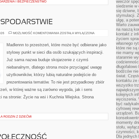
wieczór spę
DARZENIA I BEZPIECZEŃSTWO
siedzenie w 
się dziwne, 
stymulacji.
ulgę, a pote
OSPODARSTWIE
Warto zauważ
na naszą kon
ZWIERZĘTA
026
MOŻLIWOŚĆ KOMENTOWANIA
ZOSTAŁA WYŁĄCZONA
kontakt z in
W
życiem spraw
GOSPODARSTWIE
własnego ry
Madlennn to przestrzeń, które może być odbierane jako
które nie są
stylowy punkt w sieci dla osób szukających inspiracji.
nie mamy wp
starannie w
Już sama nazwa buduje skojarzenie z czymś
codzienności
długofalowo
niebanalnym, dlatego strona może przyciągać uwagę
bodźców nie
użytkowników, którzy lubią naturalne podejście do
świat. Częs
kontaktu ze 
prezentowania tematów. To nie jest przypadkowy zbiór
wszystko tr
rzeń, w której ważne są zarówno wygoda, jak i sens
największym
kolejnych in
 na stronie: Życie na wsi i Kuchnia Wiejska. Strona
wyciszenia.
być radykaln
cyfrowej rew
urządzeń. Ba
 RODZIN Z DZIEĆMI
konsekwentn
momenty dnia
stołu, wyłąc
czynności, 
SPOŁECZNOŚĆ
Dla jednych 