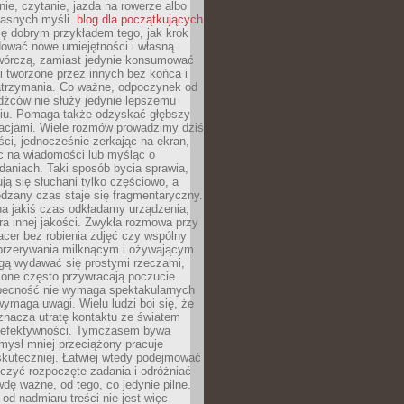
ie, czytanie, jazda na rowerze albo
łasnych myśli.
blog dla początkujących
ę dobrym przykładem tego, jak krok
dować nowe umiejętności i własną
twórczą, zamiast jedynie konsumować
i tworzone przez innych bez końca i
zatrzymania. Co ważne, odpoczynek od
dźców nie służy jedynie lepszemu
u. Pomaga także odzyskać głębszy
lacjami. Wiele rozmów prowadzimy dziś
ci, jednocześnie zerkając na ekran,
c na wiadomości lub myśląc o
daniach. Taki sposób bycia sprawia,
ują się słuchani tylko częściowo, a
dzany czas staje się fragmentaryczny.
na jakiś czas odkładamy urządzenia,
era innej jakości. Zwykła rozmowa przy
acer bez robienia zdjęć czy wspólny
 przerywania milknącym i ożywającym
ą wydawać się prostymi rzeczami,
 one często przywracają poczucie
Obecność nie wymaga spektakularnych
wymaga uwagi. Wielu ludzi boi się, że
znacza utratę kontaktu ze światem
 efektywności. Tymczasem bywa
mysł mniej przeciążony pracuje
 skuteczniej. Łatwiej wtedy podejmować
czyć rozpoczęte zadania i odróżniać
wdę ważne, od tego, co jedynie pilne.
d nadmiaru treści nie jest więc