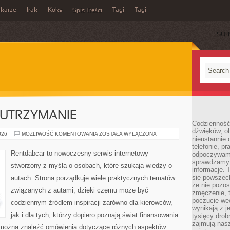
ikarze
Irak
Koks
Tagi
Tagi
Spis Treści
SUB
 UTRZYMANIE
Codzienność
dźwięków, ob
EKSPLOATACJA
026
MOŻLIWOŚĆ KOMENTOWANIA
ZOSTAŁA WYŁĄCZONA
nieustannie 
I
UTRZYMANIE
telefonie, p
Rentdabcar to nowoczesny serwis internetowy
odpoczywamy
sprawdzamy 
stworzony z myślą o osobach, które szukają wiedzy o
informacje. T
się powszec
autach. Strona porządkuje wiele praktycznych tematów
że nie pozos
związanych z autami, dzięki czemu może być
zmęczenie, t
poczucie we
codziennym źródłem inspiracji zarówno dla kierowców,
wynikają z j
jak i dla tych, którzy dopiero poznają świat finansowania
tysięcy drob
zajmują nasz
 można znaleźć omówienia dotyczące różnych aspektów