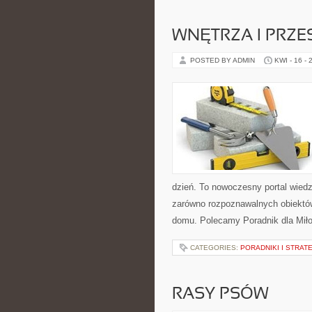
WNĘTRZA I PRZE
POSTED BY ADMIN
KWI - 16 - 
dzień. To nowoczesny portal wied
zarówno rozpoznawalnych obiektów
domu. Polecamy Poradnik dla Miło
CATEGORIES:
PORADNIKI I STRAT
RASY PSÓW