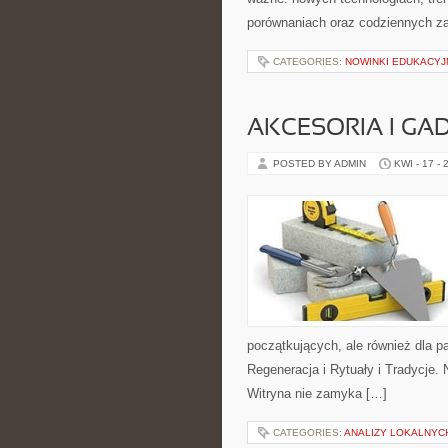
porównaniach oraz codziennych z
CATEGORIES:
NOWINKI EDUKACYJ
AKCESORIA I GA
POSTED BY ADMIN
KWI - 17 - 
początkujących, ale również dla 
Regeneracja i Rytuały i Tradycje. 
Witryna nie zamyka […]
CATEGORIES:
ANALIZY LOKALNYC