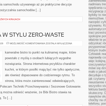
zainteresow
nadmiaru tre
ania samochodu używanego aż po praktyczne decyzje
spędzania cz
ypożyczalnia samochodów […]
rezygnację z
byłoby to n
niemożliwe. 
ÓŻNYCH KRAJACH
narzędzi cyf
używaniu. Ki
automatyczn
traci przestr
 W STYLU ZERO-WASTE
spokojne po
właśnie te p
odzyskać ró
KUCHNIA
026
MOŻLIWOŚĆ KOMENTOWANIA
ZOSTAŁA WYŁĄCZONA
ŚWIATA
przypominać
W
którym trud
STYLU
kameralne bistro to punkt na kulinarnej mapie, które
Człowiek rea
ZERO-
WASTE
naprawdę co
powstało z myślą o osobach lubiących wygodne
więc kolejną
rozwiązania. Strona internetowa przybliża charakter
rzeczywistym
mówi się dzi
kuchni, w którym posiłki mają być nie tylko apetyczne,
mało o jakoś
ale również dopasowane do codziennego rytmu. To
decyduje o t
jak czytamy 
strona, która może zainteresować odwiedzających,
nieustannie 
wszystko sta
. Polecam Techniki Przechowywania i Sezonowe Gotowanie.
lektura bard
tą można odnieść wrażenie, że Bibi Bistro stawia na
skuteczny. D
nawyków oka
ą. To […]
choćby na c
telefonu, po