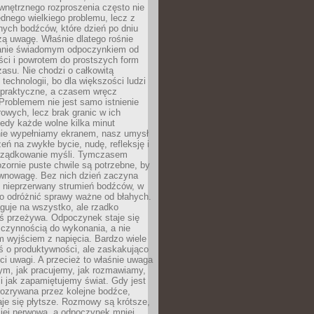
wnętrznego rozproszenia często nie
ednego wielkiego problemu, lecz z
nych bodźców, które dzień po dniu
ą uwagę. Właśnie dlatego rośnie
anie świadomym odpoczynkiem od
ści i powrotem do prostszych form
asu. Nie chodzi o całkowitą
 technologii, bo dla większości ludzi
iepraktyczne, a czasem wręcz
Problemem nie jest samo istnienie
rowych, lecz brak granic w ich
edy każde wolne kilka minut
ie wypełniamy ekranem, nasz umysł
zeń na zwykłe bycie, nudę, refleksję i
rządkowanie myśli. Tymczasem
ozornie puste chwile są potrzebne, by
wnowagę. Bez nich dzień zaczyna
 nieprzerwany strumień bodźców, w
no odróżnić sprawy ważne od błahych.
guje na wszystko, ale rzadko
ś przeżywa. Odpoczynek staje się
 czynnością do wykonania, a nie
 wyjściem z napięcia. Bardzo wiele
ś o produktywności, ale zaskakująco
ci uwagi. A przecież to właśnie uwaga
ym, jak pracujemy, jak rozmawiamy,
i jak zapamiętujemy świat. Gdy jest
rozrywana przez kolejne bodźce,
je się płytsze. Rozmowy są krótsze,
ziej nerwowa, a odpoczynek mniej