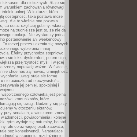
 luksusem dla nielicznych. Staje się
m warunkiem zachowania równowagi
 intelektualnej. W kulturze, która
ągłą dostępność, taka postawa może
agi. Ale to właśnie ona pozwala
ś, co coraz częściej gubimy: własną
oże najtrudniejsze jest to, że nie da
towego spokoju. Nie wystarczy jedna
edno postanowienie ani weekendowy
. To raczej proces uczenia się nowych
odziennego wybierania mniej
życia. Efekty przychodzą stopniowo.
awia się lekki dyskomfort, potem ulga,
iększa przejrzystość myśli i więcej
na rzeczy naprawdę ważne. W świecie,
annie chce nas zajmować, umiejętność
wycofania uwagi staje się formą
 To nie ucieczka od rzeczywistości,
zeżywania jej pełniej, spokojniej i
swojemu.
 współczesnego człowieka jest pełna
razów i komunikatów, które
domagają się uwagi. Budzimy się przy
racujemy w otoczeniu ekranów,
 przy serialach, a wieczorem znów
wiadomości, powiadomienia i kolejne
aki rytm wydaje się naturalny, bo stał
hny, ale coraz więcej osób zauważa,
taje bez konsekwencji. Narastające
rudność w skupieniu, rozdrażnienie i