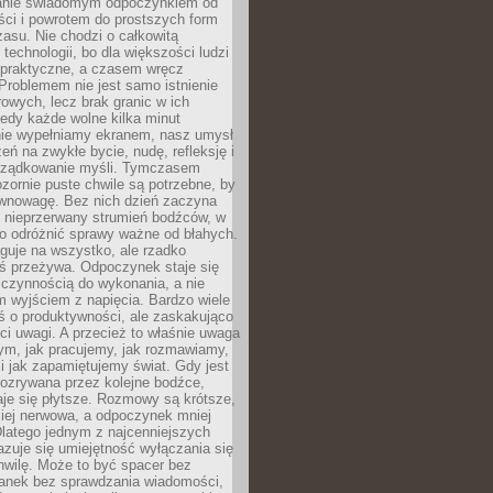
anie świadomym odpoczynkiem od
ści i powrotem do prostszych form
asu. Nie chodzi o całkowitą
 technologii, bo dla większości ludzi
iepraktyczne, a czasem wręcz
Problemem nie jest samo istnienie
rowych, lecz brak granic w ich
edy każde wolne kilka minut
ie wypełniamy ekranem, nasz umysł
zeń na zwykłe bycie, nudę, refleksję i
rządkowanie myśli. Tymczasem
ozornie puste chwile są potrzebne, by
wnowagę. Bez nich dzień zaczyna
 nieprzerwany strumień bodźców, w
no odróżnić sprawy ważne od błahych.
guje na wszystko, ale rzadko
ś przeżywa. Odpoczynek staje się
 czynnością do wykonania, a nie
 wyjściem z napięcia. Bardzo wiele
ś o produktywności, ale zaskakująco
ci uwagi. A przecież to właśnie uwaga
ym, jak pracujemy, jak rozmawiamy,
i jak zapamiętujemy świat. Gdy jest
rozrywana przez kolejne bodźce,
je się płytsze. Rozmowy są krótsze,
ziej nerwowa, a odpoczynek mniej
latego jednym z najcenniejszych
zuje się umiejętność wyłączania się
hwilę. Może to być spacer bez
ranek bez sprawdzania wiadomości,