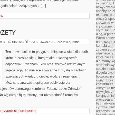
skuteczny. D
agadnieniach związanych z […]
nawyków oka
choćby na c
telefonu, po
NE
wieczór spę
siedzenie w 
się dziwne, 
stymulacji.
DŻETY
ulgę, a pote
Warto zauważ
na naszą kon
AKCESORIA
2026
MOŻLIWOŚĆ KOMENTOWANIA
ZOSTAŁA WYŁĄCZONA
I
kontakt z in
GADŻETY
życiem spraw
Ten serwis online to przyjazne miejsce w sieci dla osób,
własnego ry
które nie są
które interesują się kulturą relaksu, wodną strefą
nie mamy wp
odpoczynku, wannami SPA oraz szeroko rozumianym
starannie w
codzienności
regeneracją. To miejsce stworzone z myślą o osobach
długofalowo
szukających wiedzy o cieple, wodzie i regeneracji.
bodźców nie
świat. Częs
Można tu znaleźć inspirujące publikacje dla
kontaktu ze 
wszystko tr
pasjonatów domowego komfortu. Zobacz także Zdrowie i
największym
Największą siłą tej strony jest różnorodność tematów.
kolejnych in
wyciszenia.
być radykaln
cyfrowej rew
urządzeń. Ba
H RYNKÓW NIERUCHOMOŚCI
konsekwentn