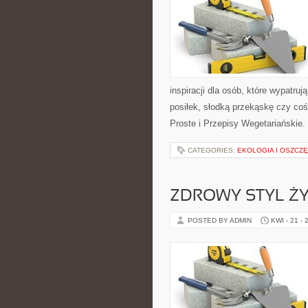
inspiracji dla osób, które wypatru
posiłek, słodką przekąskę czy co
Proste i Przepisy Wegetariańskie.
CATEGORIES:
EKOLOGIA I OSZCZ
ZDROWY STYL ŻY
POSTED BY ADMIN
KWI - 21 - 