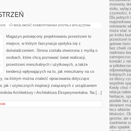
momenty dnia
stołu, wyłąc
czynności, 
STRZEŃ
Dla jednych 
majsterkowan
WNĘTRZA
2026
MOŻLIWOŚĆ KOMENTOWANIA
ZOSTAŁA WYŁĄCZONA
notowanie w
I
może stać si
PRZESTRZEŃ
po kroku bu
Magazyn poświęcony projektowaniu przestrzeni to
przestrzeń 
miejsce, w którym fascynacja spotyka się z
gotowe treśc
bez chwili 
doświadczeniem. Strona została stworzona z myślą o
nadmiaru bo
samopoczuci
osobach, które chcą poznawać świat realizacji,
kontakt z re
przestrzeni mieszkalnych i użytkowych, a także
w półobecnoś
odpowiadają
tendencji wpływających na to, jak mieszkamy na co
kolejnych za
zy, na którym można znaleźć opracowania dotyczące
że bliscy cz
wspólnie spę
, jak i użytecznych inspiracji związanych z urządzaniem
Kiedy choć 
relacja nabi
śników Architektury i Architektura Eksperymentalna. Na […]
herbacie, sp
posiłek bez
EGIE
ekranem mog
lecz właśnie
bliskości. 
gestów, ale 
zwolnienie o
albo spadek