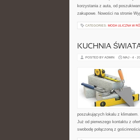
korzystania z auta, od poszukiw
zakupowe. Nowości na stronie W
CATEGORIES:
MODA ULICZNA W R
KUCHNIA ŚWIATA
POSTED BY ADMIN
MAJ - 4 - 2
poszukujących lokalu z klimatem
Już od pierwszego kontaktu z ofer
swobodę połączoną z gościnności