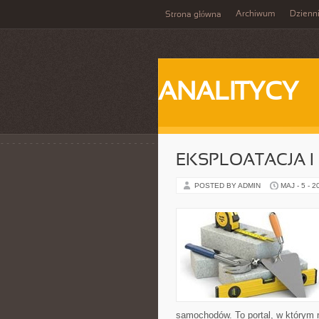
Archiwum
Dzienn
Strona główna
ANALITYCY
EKSPLOATACJA I
POSTED BY ADMIN
MAJ - 5 - 2
samochodów. To portal, w którym