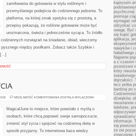
kaprysem ani
zamiłowania do gotowania w stylu roślinnym i
podstawowy
przemyślanego podejścia do codziennego jedzenia. To
psychicznej i
premiuje ci
platforma, na której smak spotyka się z prostotą, a
wymagać odw
przepisy pokazują, że roślinne gotowanie może być
odzyskać co
uwagę. Być m
urozmaicona, świeża i jednocześnie sycąca. To źródło
się kupić go
aplikacja, j
ją codziennych rozwiązań na śniadanie, obiad, wieczorny
eksperyment
ś pysznego między posiłkami. Zobacz także Szybkie i
nawyków i c
hałaśliwego 
 […]
Najpierw poj
a z czasem w
przestrzeni 
ĘDNOŚĆ
który nieust
świadomego 
dojrzałości.
lecz próba pr
CIA
bardziej po 
Codzienność
ZDROWY
2026
MOŻLIWOŚĆ KOMENTOWANIA
ZOSTAŁA WYŁĄCZONA
dźwięków, ob
STYL
nieustannie 
ŻYCIA
telefonie, p
MagicalJune to miejsce, które powstało z myślą o
odpoczywamy
osobach, które chcą poprawić swoje samopoczucie,
sprawdzamy 
informacje. T
zmienić styl życia i spojrzeć na codzienną dietę w
się powszec
że nie pozos
sposób przyjazny. To internetowa baza wiedzy
zmęczenie, t