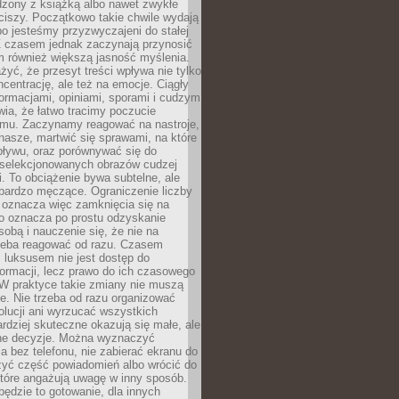
dzony z książką albo nawet zwykłe
ciszy. Początkowo takie chwile wydają
bo jesteśmy przyzwyczajeni do stałej
 Z czasem jednak zaczynają przynosić
m również większą jasność myślenia.
yć, że przesyt treści wpływa nie tylko
centrację, ale też na emocje. Ciągły
formacjami, opiniami, sporami i cudzym
ia, że łatwo tracimy poczucie
tmu. Zaczynamy reagować na nastroje,
 nasze, martwić się sprawami, na które
ływu, oraz porównywać się do
yselekcjonowanych obrazów cudzej
. To obciążenie bywa subtelne, ale
 bardzo męczące. Ograniczenie liczby
 oznacza więc zamknięcia się na
to oznacza po prostu odzyskanie
sobą i nauczenie się, że nie na
zeba reagować od razu. Czasem
 luksusem nie jest dostęp do
formacji, lecz prawo do ich czasowego
 W praktyce takie zmiany nie muszą
e. Nie trzeba od razu organizować
olucji ani wyrzucać wszystkich
rdziej skuteczne okazują się małe, ale
e decyzje. Można wyznaczyć
 bez telefonu, nie zabierać ekranu do
zyć część powiadomień albo wrócić do
które angażują uwagę w inny sposób.
będzie to gotowanie, dla innych