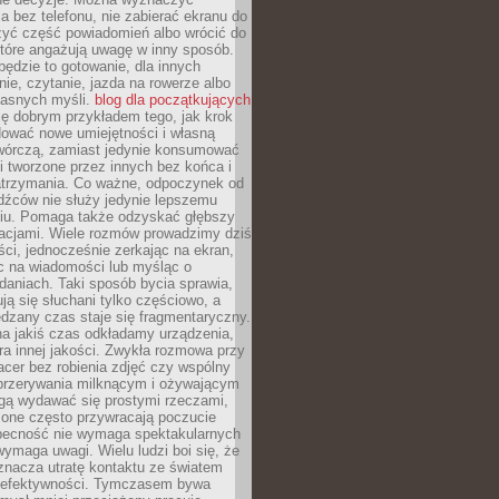
 bez telefonu, nie zabierać ekranu do
zyć część powiadomień albo wrócić do
które angażują uwagę w inny sposób.
będzie to gotowanie, dla innych
ie, czytanie, jazda na rowerze albo
łasnych myśli.
blog dla początkujących
ę dobrym przykładem tego, jak krok
dować nowe umiejętności i własną
twórczą, zamiast jedynie konsumować
i tworzone przez innych bez końca i
zatrzymania. Co ważne, odpoczynek od
dźców nie służy jedynie lepszemu
u. Pomaga także odzyskać głębszy
lacjami. Wiele rozmów prowadzimy dziś
ci, jednocześnie zerkając na ekran,
c na wiadomości lub myśląc o
daniach. Taki sposób bycia sprawia,
ują się słuchani tylko częściowo, a
dzany czas staje się fragmentaryczny.
na jakiś czas odkładamy urządzenia,
era innej jakości. Zwykła rozmowa przy
acer bez robienia zdjęć czy wspólny
 przerywania milknącym i ożywającym
ą wydawać się prostymi rzeczami,
 one często przywracają poczucie
Obecność nie wymaga spektakularnych
wymaga uwagi. Wielu ludzi boi się, że
znacza utratę kontaktu ze światem
 efektywności. Tymczasem bywa