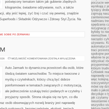
poświęcony tematom takim jak gubienie zbędnych
poczucie we
wynikają z j
kilogramów, świadome odżywianie, ruch, a także
tysięcy drob
ji, aby jeść lepiej, żyć lżej i czuć się pewniej, znajdzie
zajmują nasz
zainteresow
 Superfoods i Składniki Odżywcze i Zdrowy Styl Życia. Na
nadmiaru tre
spędzania cz
rezygnację z
byłoby to n
NIE SOBIE PO ZERWANIU
niemożliwe. 
narzędzi cyf
używaniu. Ki
automatyczn
UM
traci przestr
spokojne po
właśnie te p
LUKSUS
2026
MOŻLIWOŚĆ KOMENTOWANIA
ZOSTAŁA WYŁĄCZONA
odzyskać ró
I
PREMIUM
przypominać
Auto Jarmark to dynamiczna przestrzeń dla osób, które
którym trud
Człowiek rea
śledzą światem samochodów. To miejsce tworzone z
naprawdę co
więc kolejną
myślą o czytelnikach, którzy chcą być dobrze
rzeczywistym
poinformowani w tematach związanych z motoryzacją,
mówi się dzi
mało o jakoś
ale jednocześnie szukają treści podanych w czytelny i
decyduje o t
przyjazny sposób. Strona skupia się na tym, co dla
jak czytamy 
nieustannie 
oraz osób obserwujących rozwój branży jest naprawdę
wszystko sta
lektura bard
dach rynkowych, bezpieczeństwie, ekologii, testach,