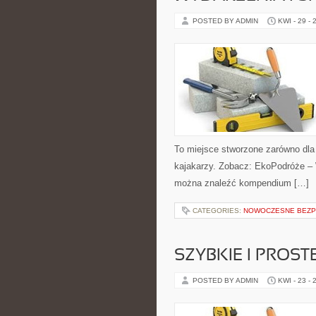
POSTED BY ADMIN
KWI - 29 - 
To miejsce stworzone zarówno dla
kajakarzy. Zobacz: EkoPodróże – 
można znaleźć kompendium […]
CATEGORIES:
NOWOCZESNE BEZP
SZYBKIE I PROST
POSTED BY ADMIN
KWI - 23 - 