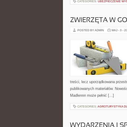
CATEGORIES:
UBEZPIECZENIE WY
ZWIERZĘTA W G
POSTED BY ADMIN
MAJ - 3 - 2
treści, lecz uporządkowana przest
publikowanych materiałów. Nowości
Madlennn może pełnić […]
CATEGORIES:
AGROTURYSTYKA DLA
WYDARZENIA I 