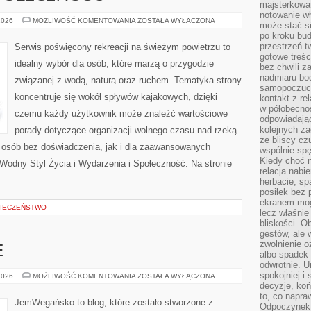
majsterkowan
notowanie w
WYDARZENIA
2026
MOŻLIWOŚĆ KOMENTOWANIA
ZOSTAŁA WYŁĄCZONA
może stać si
I
po kroku bu
SPOŁECZNOŚĆ
przestrzeń 
Serwis poświęcony rekreacji na świeżym powietrzu to
gotowe treśc
idealny wybór dla osób, które marzą o przygodzie
bez chwili 
nadmiaru bo
związanej z wodą, naturą oraz ruchem. Tematyka strony
samopoczuci
koncentruje się wokół spływów kajakowych, dzięki
kontakt z re
w półobecnoś
czemu każdy użytkownik może znaleźć wartościowe
odpowiadają
kolejnych za
porady dotyczące organizacji wolnego czasu nad rzeką.
że bliscy cz
 osób bez doświadczenia, jak i dla zaawansowanych
wspólnie spę
Kiedy choć 
Wodny Styl Życia i Wydarzenia i Społeczność. Na stronie
relacja nabi
herbacie, sp
posiłek bez
ekranem mog
IECZEŃSTWO
lecz właśnie
bliskości. 
gestów, ale 
zwolnienie o
E
albo spadek
odwrotnie. U
spokojniej i
SZYBKIE
2026
MOŻLIWOŚĆ KOMENTOWANIA
ZOSTAŁA WYŁĄCZONA
I
decyzje, koń
PROSTE
to, co napra
JemWegańsko to blog, które zostało stworzone z
Odpoczynek o