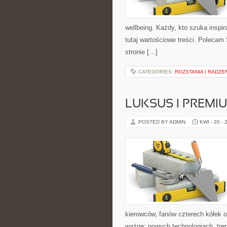
wellbeing. Każdy, kto szuka inspirac
tutaj wartościowe treści. Polecam
stronie […]
CATEGORIES:
ROZSTANIA I RADZE
LUKSUS I PREMI
POSTED BY ADMIN
KWI - 20 - 
kierowców, fanów czterech kółek 
ważne: nowych technologiach, tren