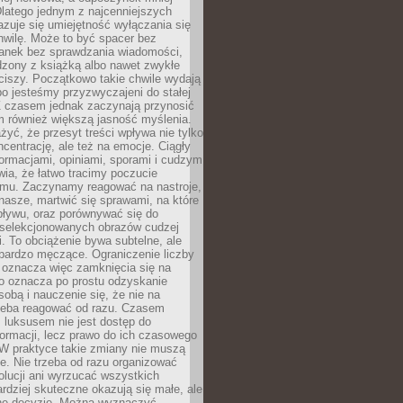
latego jednym z najcenniejszych
zuje się umiejętność wyłączania się
hwilę. Może to być spacer bez
ranek bez sprawdzania wiadomości,
dzony z książką albo nawet zwykłe
ciszy. Początkowo takie chwile wydają
bo jesteśmy przyzwyczajeni do stałej
 Z czasem jednak zaczynają przynosić
m również większą jasność myślenia.
yć, że przesyt treści wpływa nie tylko
centrację, ale też na emocje. Ciągły
formacjami, opiniami, sporami i cudzym
ia, że łatwo tracimy poczucie
tmu. Zaczynamy reagować na nastroje,
 nasze, martwić się sprawami, na które
ływu, oraz porównywać się do
yselekcjonowanych obrazów cudzej
. To obciążenie bywa subtelne, ale
 bardzo męczące. Ograniczenie liczby
 oznacza więc zamknięcia się na
to oznacza po prostu odzyskanie
sobą i nauczenie się, że nie na
zeba reagować od razu. Czasem
 luksusem nie jest dostęp do
formacji, lecz prawo do ich czasowego
 W praktyce takie zmiany nie muszą
e. Nie trzeba od razu organizować
olucji ani wyrzucać wszystkich
rdziej skuteczne okazują się małe, ale
e decyzje. Można wyznaczyć