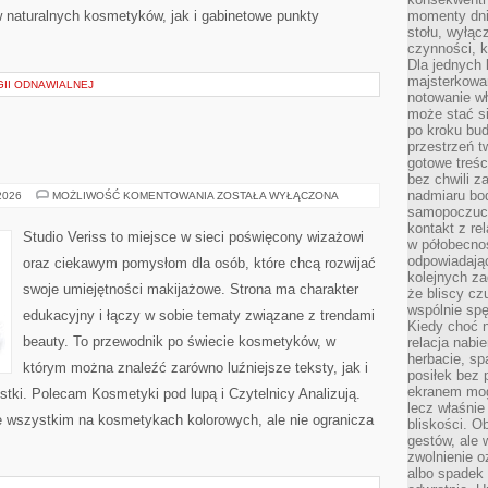
 naturalnych kosmetyków, jak i gabinetowe punkty
momenty dnia
stołu, wyłąc
czynności, 
Dla jednych 
majsterkowan
II ODNAWIALNEJ
notowanie w
może stać si
po kroku bu
przestrzeń 
gotowe treśc
bez chwili 
nadmiaru bo
MAKIJAŻ
 2026
MOŻLIWOŚĆ KOMENTOWANIA
ZOSTAŁA WYŁĄCZONA
GWIAZD
samopoczuci
kontakt z re
Studio Veriss to miejsce w sieci poświęcony wizażowi
w półobecnoś
odpowiadają
oraz ciekawym pomysłom dla osób, które chcą rozwijać
kolejnych za
swoje umiejętności makijażowe. Strona ma charakter
że bliscy cz
wspólnie spę
edukacyjny i łączy w sobie tematy związane z trendami
Kiedy choć 
beauty. To przewodnik po świecie kosmetyków, w
relacja nabi
herbacie, sp
którym można znaleźć zarówno luźniejsze teksty, jak i
posiłek bez
ekranem mog
stki. Polecam Kosmetyki pod lupą i Czytelnicy Analizują.
lecz właśnie
e wszystkim na kosmetykach kolorowych, ale nie ogranicza
bliskości. 
gestów, ale 
zwolnienie o
albo spadek