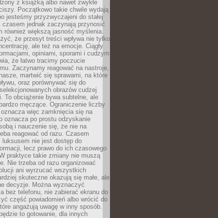
dzony z książką albo nawet zwykłe
ciszy. Początkowo takie chwile wydają
bo jesteśmy przyzwyczajeni do stałej
 Z czasem jednak zaczynają przynosić
m również większą jasność myślenia.
yć, że przesyt treści wpływa nie tylko
centrację, ale też na emocje. Ciągły
formacjami, opiniami, sporami i cudzym
ia, że łatwo tracimy poczucie
tmu. Zaczynamy reagować na nastroje,
 nasze, martwić się sprawami, na które
ływu, oraz porównywać się do
yselekcjonowanych obrazów cudzej
. To obciążenie bywa subtelne, ale
 bardzo męczące. Ograniczenie liczby
 oznacza więc zamknięcia się na
to oznacza po prostu odzyskanie
sobą i nauczenie się, że nie na
zeba reagować od razu. Czasem
 luksusem nie jest dostęp do
formacji, lecz prawo do ich czasowego
 W praktyce takie zmiany nie muszą
e. Nie trzeba od razu organizować
olucji ani wyrzucać wszystkich
rdziej skuteczne okazują się małe, ale
e decyzje. Można wyznaczyć
 bez telefonu, nie zabierać ekranu do
zyć część powiadomień albo wrócić do
które angażują uwagę w inny sposób.
będzie to gotowanie, dla innych