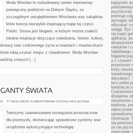
Moda Wrocław to rozbudowany serwis internetowy
kaprysem ani
podstawowy
poświęcony podróżom na Dolnym Śląsku, ze
psychicznej i
premiuje ci
szczególnym uwzględnieniem Wrocławia oraz zakątków,
wymagać odw
które tworzą niezwykle inspirującą mapę tej części
odzyskać co
uwagę. Być m
Polski. Strona jest blogiem, w którym można znaleźć
się kupić go
lokalne inspiracje dotyczące zwiedzania, historii, kultury,
aplikacja, j
eksperyment
 rekreacji oraz codziennego życia w miastach i miasteczkach
nawyków i c
hałaśliwego 
, które lubią szukać miejsc z charakterem. Moda Wrocław
Najpierw poj
jbardziej znanych […]
a z czasem w
przestrzeni 
który nieust
świadomego 
dojrzałości.
lecz próba pr
bardziej po 
GIGANTY ŚWIATA
Codzienność
dźwięków, ob
nieustannie 
CIEKAWOSTKI
026
MOŻLIWOŚĆ KOMENTOWANIA
ZOSTAŁA WYŁĄCZONA
I
telefonie, p
GIGANTY
odpoczywamy
ŚWIATA
Tworzymy zaawansowane rozwiązania przeznaczone
sprawdzamy 
informacje. T
dla przemysłu, dostarczając sprawdzone systemy oraz
się powszec
urządzenia wykorzystujące technologię
że nie pozos
zmęczenie, t