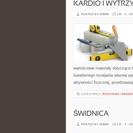
KARDIO I WYTR
POSTED BY ADMIN
LIP - 4 - 2
wartościowe materiały dotyczące t
świadomego rozwijania własnej sp
aktywności fizycznej, przedstawia
CATEGORIES:
ROZSTANIA I RADZE
ŚWIDNICA
POSTED BY ADMIN
LIP - 2 - 2