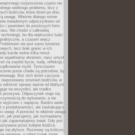
wnętrznego rozproszenia często nie
ednego wielkiego problemu, lecz z
nych bodźców, które dzień po dniu
ą uwagę. Właśnie dlatego rośnie
anie świadomym odpoczynkiem od
ści i powrotem do prostszych form
asu. Nie chodzi o całkowitą
 technologii, bo dla większości ludzi
iepraktyczne, a czasem wręcz
Problemem nie jest samo istnienie
rowych, lecz brak granic w ich
edy każde wolne kilka minut
ie wypełniamy ekranem, nasz umysł
zeń na zwykłe bycie, nudę, refleksję i
rządkowanie myśli. Tymczasem
ozornie puste chwile są potrzebne, by
wnowagę. Bez nich dzień zaczyna
 nieprzerwany strumień bodźców, w
no odróżnić sprawy ważne od błahych.
guje na wszystko, ale rzadko
ś przeżywa. Odpoczynek staje się
 czynnością do wykonania, a nie
 wyjściem z napięcia. Bardzo wiele
ś o produktywności, ale zaskakująco
ci uwagi. A przecież to właśnie uwaga
ym, jak pracujemy, jak rozmawiamy,
i jak zapamiętujemy świat. Gdy jest
rozrywana przez kolejne bodźce,
je się płytsze. Rozmowy są krótsze,
ziej nerwowa, a odpoczynek mniej