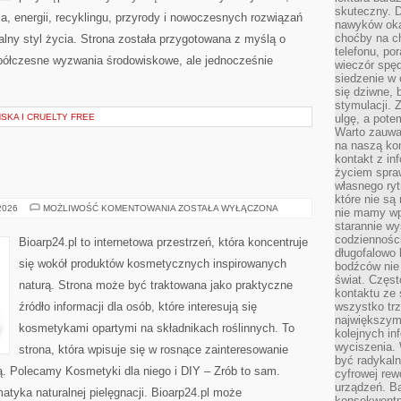
skuteczny. D
, energii, recyklingu, przyrody i nowoczesnych rozwiązań
nawyków oka
choćby na c
alny styl życia. Strona została przygotowana z myślą o
telefonu, po
półczesne wyzwania środowiskowe, ale jednocześnie
wieczór spę
siedzenie w 
się dziwne, 
stymulacji.
KA I CRUELTY FREE
ulgę, a pote
Warto zauważ
na naszą kon
kontakt z in
życiem spraw
własnego ry
które nie są
EKO-
 2026
MOŻLIWOŚĆ KOMENTOWANIA
ZOSTAŁA WYŁĄCZONA
nie mamy wp
MAKIJAŻ
starannie w
codzienności
Bioarp24.pl to internetowa przestrzeń, która koncentruje
długofalowo
się wokół produktów kosmetycznych inspirowanych
bodźców nie
świat. Częs
naturą. Strona może być traktowana jako praktyczne
kontaktu ze 
źródło informacji dla osób, które interesują się
wszystko tr
największym
kosmetykami opartymi na składnikach roślinnych. To
kolejnych in
wyciszenia.
strona, która wpisuje się w rosnące zainteresowanie
być radykaln
ą. Polecamy Kosmetyki dla niego i DIY – Zrób to sam.
cyfrowej rew
urządzeń. Ba
tyka naturalnej pielęgnacji. Bioarp24.pl może
konsekwentn