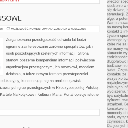
SMART CITIES
wieczór spę
siedzenie w 
się dziwne, 
stymulacji.
ANSOWE
ulgę, a pote
Warto zauważ
na naszą kon
PODZIEMIE
026
MOŻLIWOŚĆ KOMENTOWANIA
ZOSTAŁA WYŁĄCZONA
kontakt z in
FINANSOWE
życiem spraw
Zorganizowana przestępczość od wielu lat budzi
własnego ry
które nie są
ogromne zainteresowanie zarówno specjalistów, jak i
nie mamy wp
starannie w
osób poszukujących rzetelnych informacji. Strona
codzienności
stanowi obszerne kompendium informacji poświęcone
długofalowo
bodźców nie
organizacjom przestępczym, ich rozwojowi, modelom
świat. Częs
działania, a także nowym formom przestępczości.
kontaktu ze 
wszystko tr
edukacyjny, koncentrując się na analizie zjawisk
największym
kolejnych in
nizowanych grup przestępczych w Rzeczypospolitej Polskiej,
wyciszenia.
artele Narkotykowe i Kultura i Mafia. Portal opisuje istotne
być radykaln
cyfrowej rew
urządzeń. Ba
konsekwentn
momenty dnia
stołu, wyłąc
czynności, 
Dla jednych 