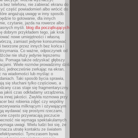
 bez telefonu, nie zabierać ekranu do
zyć część powiadomień albo wrócić do
które angażują uwagę w inny sposób.
będzie to gotowanie, dla innych
ie, czytanie, jazda na rowerze albo
łasnych myśli.
blog dla początkujących
ę dobrym przykładem tego, jak krok
dować nowe umiejętności i własną
twórczą, zamiast jedynie konsumować
i tworzone przez innych bez końca i
zatrzymania. Co ważne, odpoczynek od
dźców nie służy jedynie lepszemu
u. Pomaga także odzyskać głębszy
lacjami. Wiele rozmów prowadzimy dziś
ci, jednocześnie zerkając na ekran,
c na wiadomości lub myśląc o
daniach. Taki sposób bycia sprawia,
ują się słuchani tylko częściowo, a
dzany czas staje się fragmentaryczny.
na jakiś czas odkładamy urządzenia,
era innej jakości. Zwykła rozmowa przy
acer bez robienia zdjęć czy wspólny
 przerywania milknącym i ożywającym
ą wydawać się prostymi rzeczami,
 one często przywracają poczucie
Obecność nie wymaga spektakularnych
wymaga uwagi. Wielu ludzi boi się, że
znacza utratę kontaktu ze światem
 efektywności. Tymczasem bywa