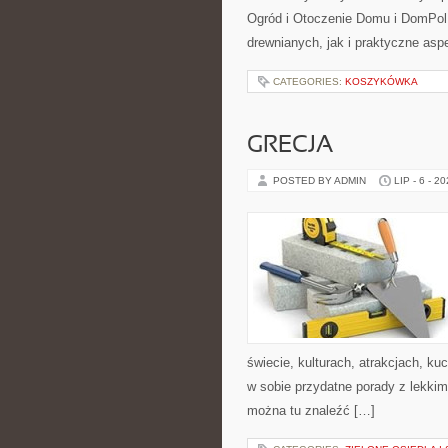
Ogród i Otoczenie Domu i DomPol
drewnianych, jak i praktyczne aspe
CATEGORIES:
KOSZYKÓWKA
GRECJA
POSTED BY ADMIN
LIP - 6 - 2
świecie, kulturach, atrakcjach, kuc
w sobie przydatne porady z lekki
można tu znaleźć […]