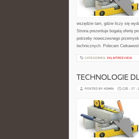
wszędzie tam, gdzie liczy się wy
Strona prezentuje bogatą ofertę pr
potrzeby nowoczesnego przemysłu
technicznych. Polecam Ciekawostki
CATEGORIES:
PALMTREEVIEW
TECHNOLOGIE D
POSTED BY ADMIN
CZE - 27 -