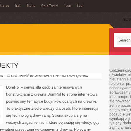
ikarze
Irak
Koks
Tagi
Tagi
Spis Treści
SUB
OJEKTY
Codzienność
dźwięków, ob
INSPIRACJE
026
MOŻLIWOŚĆ KOMENTOWANIA
ZOSTAŁA WYŁĄCZONA
nieustannie 
I
PROJEKTY
telefonie, p
DomPol – serwis dla osób zainteresowanych
odpoczywamy
sprawdzamy 
konstrukcjami z drewna DomPol to strona internetowa
informacje. T
się powszec
poświęcony tematyce budynków opartych na drewnie.
że nie pozos
To praktyczne źródło wiedzy dla osób, które interesują
zmęczenie, t
poczucie we
się technologią drewnianą. Strona skupia się na
wynikają z j
ważnych zagadnieniach, które pojawiają się wtedy, gdy
tysięcy drob
zajmują nasz
rywatnej przestrzeni wykonanym z drewna. Polecamy