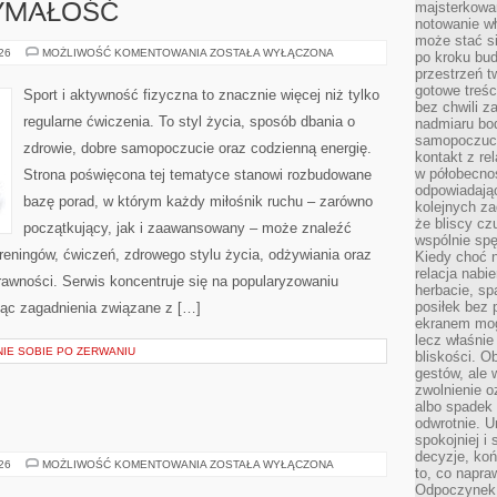
majsterkowan
ZYMAŁOŚĆ
notowanie w
może stać si
KARDIO
026
MOŻLIWOŚĆ KOMENTOWANIA
ZOSTAŁA WYŁĄCZONA
po kroku bu
I
przestrzeń 
WYTRZYMAŁOŚĆ
gotowe treśc
Sport i aktywność fizyczna to znacznie więcej niż tylko
bez chwili 
regularne ćwiczenia. To styl życia, sposób dbania o
nadmiaru bo
samopoczuci
zdrowie, dobre samopoczucie oraz codzienną energię.
kontakt z re
w półobecnoś
Strona poświęcona tej tematyce stanowi rozbudowane
odpowiadają
bazę porad, w którym każdy miłośnik ruchu – zarówno
kolejnych za
że bliscy cz
początkujący, jak i zaawansowany – może znaleźć
wspólnie spę
reningów, ćwiczeń, zdrowego stylu życia, odżywiania oraz
Kiedy choć 
relacja nabi
rawności. Serwis koncentruje się na popularyzowaniu
herbacie, sp
posiłek bez
jąc zagadnienia związane z […]
ekranem mog
lecz właśnie
NIE SOBIE PO ZERWANIU
bliskości. 
gestów, ale 
zwolnienie o
albo spadek
odwrotnie. U
spokojniej i
decyzje, koń
ŚWIDNICA
026
MOŻLIWOŚĆ KOMENTOWANIA
ZOSTAŁA WYŁĄCZONA
to, co napra
Odpoczynek o