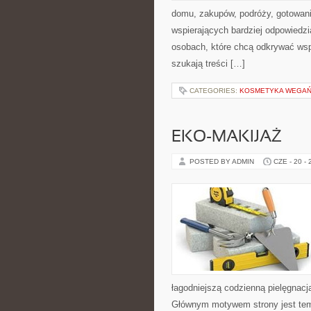
domu, zakupów, podróży, gotowania
wspierających bardziej odpowiedzi
osobach, które chcą odkrywać ws
szukają treści […]
CATEGORIES:
KOSMETYKA WEGAŃS
EKO-MAKIJAŻ
POSTED BY ADMIN
CZE - 20 -
łagodniejszą codzienną pielęgnacj
Głównym motywem strony jest tema