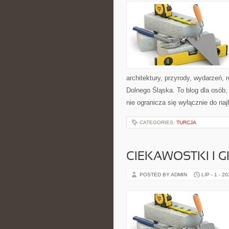
architektury, przyrody, wydarzeń,
Dolnego Śląska. To blog dla osób
nie ogranicza się wyłącznie do na
CATEGORIES:
TURCJA
CIEKAWOSTKI I 
POSTED BY ADMIN
LIP - 1 - 2