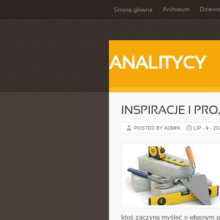
Archiwum
Dzienn
Strona główna
ANALITYCY
INSPIRACJE I PR
POSTED BY ADMIN
LIP - 9 - 2
ktoś zaczyna myśleć o własnym p