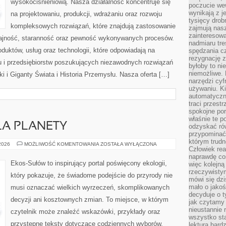
wysokociśnieniową. Nasza działalność koncentruje się
poczucie we
wynikają z j
na projektowaniu, produkcji, wdrażaniu oraz rozwoju
tysięcy drob
kompleksowych rozwiązań, które znajdują zastosowanie
zajmują nasz
zainteresow
dajność, staranność oraz pewność wykonywanych procesów.
nadmiaru tre
oduktów, usług oraz technologii, które odpowiadają na
spędzania cz
rezygnację z
 i przedsiębiorstw poszukujących niezawodnych rozwiązań
byłoby to n
niemożliwe. 
 i Giganty Świata i Historia Przemysłu. Nasza oferta […]
narzędzi cyf
używaniu. Ki
automatyczn
traci przestr
spokojne po
właśnie te p
LA PLANETY
odzyskać ró
przypominać
którym trud
TECHNOLOGIE
 2026
MOŻLIWOŚĆ KOMENTOWANIA
ZOSTAŁA WYŁĄCZONA
Człowiek rea
DLA
PLANETY
naprawdę co
Ekos-Sułów to inspirujący portal poświęcony ekologii,
więc kolejną
rzeczywistym
który pokazuje, że świadome podejście do przyrody nie
mówi się dzi
mało o jakoś
musi oznaczać wielkich wyrzeczeń, skomplikowanych
decyduje o t
decyzji ani kosztownych zmian. To miejsce, w którym
jak czytamy 
nieustannie 
czytelnik może znaleźć wskazówki, przykłady oraz
wszystko sta
przystępne teksty dotyczące codziennych wyborów,
lektura bard