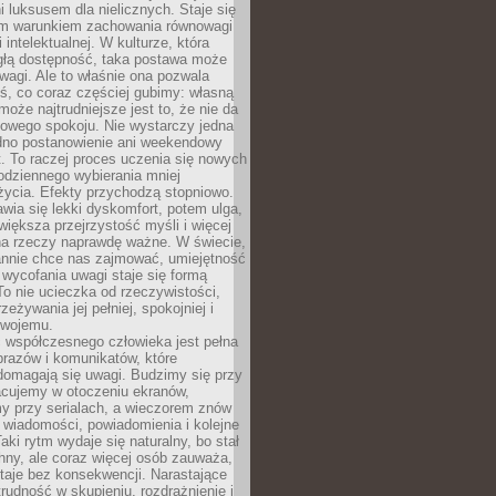
 luksusem dla nielicznych. Staje się
m warunkiem zachowania równowagi
 intelektualnej. W kulturze, która
ągłą dostępność, taka postawa może
agi. Ale to właśnie ona pozwala
ś, co coraz częściej gubimy: własną
oże najtrudniejsze jest to, że nie da
towego spokoju. Nie wystarczy jedna
edno postanowienie ani weekendowy
. To raczej proces uczenia się nowych
odziennego wybierania mniej
życia. Efekty przychodzą stopniowo.
awia się lekki dyskomfort, potem ulga,
iększa przejrzystość myśli i więcej
na rzeczy naprawdę ważne. W świecie,
annie chce nas zajmować, umiejętność
wycofania uwagi staje się formą
 To nie ucieczka od rzeczywistości,
zeżywania jej pełniej, spokojniej i
swojemu.
 współczesnego człowieka jest pełna
razów i komunikatów, które
domagają się uwagi. Budzimy się przy
racujemy w otoczeniu ekranów,
 przy serialach, a wieczorem znów
wiadomości, powiadomienia i kolejne
aki rytm wydaje się naturalny, bo stał
hny, ale coraz więcej osób zauważa,
taje bez konsekwencji. Narastające
rudność w skupieniu, rozdrażnienie i