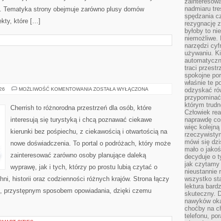
zainteresow
nadmiaru tre
. Tematyka strony obejmuje zarówno plusy domów
spędzania cz
kty, które […]
rezygnację z
byłoby to n
niemożliwe. 
narzędzi cyf
używaniu. Ki
automatyczn
traci przestr
spokojne po
właśnie te p
GRECJA
026
MOŻLIWOŚĆ KOMENTOWANIA
ZOSTAŁA WYŁĄCZONA
odzyskać ró
przypominać
którym trud
Cherrish to różnorodna przestrzeń dla osób, które
Człowiek rea
interesują się turystyką i chcą poznawać ciekawe
naprawdę co
więc kolejną
kierunki bez pośpiechu, z ciekawością i otwartością na
rzeczywistym
mówi się dzi
nowe doświadczenia. To portal o podróżach, który może
mało o jakoś
zainteresować zarówno osoby planujące daleką
decyduje o t
jak czytamy 
wyprawę, jak i tych, którzy po prostu lubią czytać o
nieustannie 
hni, historii oraz codzienności różnych krajów. Strona łączy
wszystko sta
lektura bard
m, przystępnym sposobem opowiadania, dzięki czemu
skuteczny. D
nawyków oka
choćby na c
telefonu, po