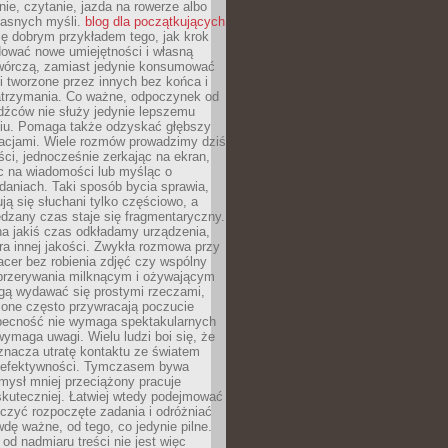
ie, czytanie, jazda na rowerze albo
łasnych myśli.
blog dla początkujących
ę dobrym przykładem tego, jak krok
dować nowe umiejętności i własną
twórczą, zamiast jedynie konsumować
i tworzone przez innych bez końca i
zatrzymania. Co ważne, odpoczynek od
dźców nie służy jedynie lepszemu
u. Pomaga także odzyskać głębszy
lacjami. Wiele rozmów prowadzimy dziś
ci, jednocześnie zerkając na ekran,
c na wiadomości lub myśląc o
daniach. Taki sposób bycia sprawia,
ują się słuchani tylko częściowo, a
dzany czas staje się fragmentaryczny.
na jakiś czas odkładamy urządzenia,
era innej jakości. Zwykła rozmowa przy
acer bez robienia zdjęć czy wspólny
 przerywania milknącym i ożywającym
ą wydawać się prostymi rzeczami,
 one często przywracają poczucie
Obecność nie wymaga spektakularnych
wymaga uwagi. Wielu ludzi boi się, że
znacza utratę kontaktu ze światem
 efektywności. Tymczasem bywa
mysł mniej przeciążony pracuje
 skuteczniej. Łatwiej wtedy podejmować
czyć rozpoczęte zadania i odróżniać
wdę ważne, od tego, co jedynie pilne.
d nadmiaru treści nie jest więc