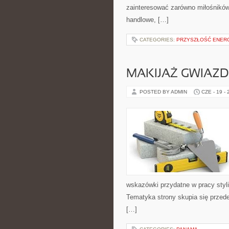
zainteresować zarówno miłośników
handlowe, […]
CATEGORIES:
PRZYSZŁOŚĆ ENERG
MAKIJAŻ GWIAZD
POSTED BY ADMIN
CZE - 19 -
wskazówki przydatne w pracy styli
Tematyka strony skupia się przed
[…]