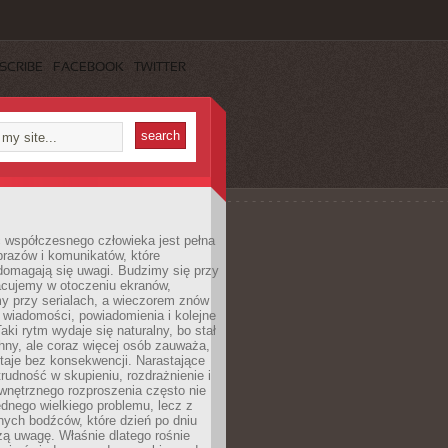
SCRIBE
FACEBOOK
TWITTER
 współczesnego człowieka jest pełna
razów i komunikatów, które
domagają się uwagi. Budzimy się przy
racujemy w otoczeniu ekranów,
 przy serialach, a wieczorem znów
wiadomości, powiadomienia i kolejne
aki rytm wydaje się naturalny, bo stał
hny, ale coraz więcej osób zauważa,
taje bez konsekwencji. Narastające
rudność w skupieniu, rozdrażnienie i
wnętrznego rozproszenia często nie
ednego wielkiego problemu, lecz z
nych bodźców, które dzień po dniu
ą uwagę. Właśnie dlatego rośnie