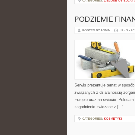
CATEGORIES:
ZIELONE OSIEDLA I 
PODZIEMIE FIN
POSTED BY ADMIN
LIP - 5 - 2
Serwis prezentuje temat w sposób 
związanych z działalnością zorga
Europie oraz na świecie. Polecam K
zagadnienia związane z […]
CATEGORIES:
KOSMETYKI