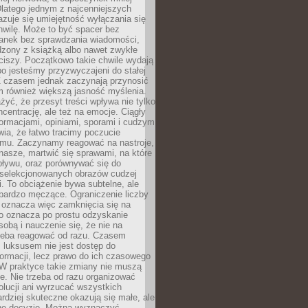
latego jednym z najcenniejszych
zuje się umiejętność wyłączania się
hwilę. Może to być spacer bez
ranek bez sprawdzania wiadomości,
dzony z książką albo nawet zwykłe
ciszy. Początkowo takie chwile wydają
bo jesteśmy przyzwyczajeni do stałej
 Z czasem jednak zaczynają przynosić
m również większą jasność myślenia.
yć, że przesyt treści wpływa nie tylko
centrację, ale też na emocje. Ciągły
formacjami, opiniami, sporami i cudzym
ia, że łatwo tracimy poczucie
tmu. Zaczynamy reagować na nastroje,
 nasze, martwić się sprawami, na które
ływu, oraz porównywać się do
yselekcjonowanych obrazów cudzej
. To obciążenie bywa subtelne, ale
 bardzo męczące. Ograniczenie liczby
 oznacza więc zamknięcia się na
to oznacza po prostu odzyskanie
sobą i nauczenie się, że nie na
zeba reagować od razu. Czasem
 luksusem nie jest dostęp do
formacji, lecz prawo do ich czasowego
 W praktyce takie zmiany nie muszą
e. Nie trzeba od razu organizować
olucji ani wyrzucać wszystkich
rdziej skuteczne okazują się małe, ale
e decyzje. Można wyznaczyć