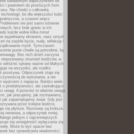
anie świadomym odpoczynkiem od
ści i powrotem do prostszych form
asu. Nie chodzi o całkowitą
 technologii, bo dla większości ludzi
iepraktyczne, a czasem wręcz
Problemem nie jest samo istnienie
rowych, lecz brak granic w ich
edy każde wolne kilka minut
ie wypełniamy ekranem, nasz umysł
zeń na zwykłe bycie, nudę, refleksję i
rządkowanie myśli. Tymczasem
ozornie puste chwile są potrzebne, by
wnowagę. Bez nich dzień zaczyna
 nieprzerwany strumień bodźców, w
no odróżnić sprawy ważne od błahych.
guje na wszystko, ale rzadko
ś przeżywa. Odpoczynek staje się
 czynnością do wykonania, a nie
 wyjściem z napięcia. Bardzo wiele
ś o produktywności, ale zaskakująco
ci uwagi. A przecież to właśnie uwaga
ym, jak pracujemy, jak rozmawiamy,
i jak zapamiętujemy świat. Gdy jest
rozrywana przez kolejne bodźce,
je się płytsze. Rozmowy są krótsze,
ziej nerwowa, a odpoczynek mniej
latego jednym z najcenniejszych
zuje się umiejętność wyłączania się
hwilę. Może to być spacer bez
ranek bez sprawdzania wiadomości,