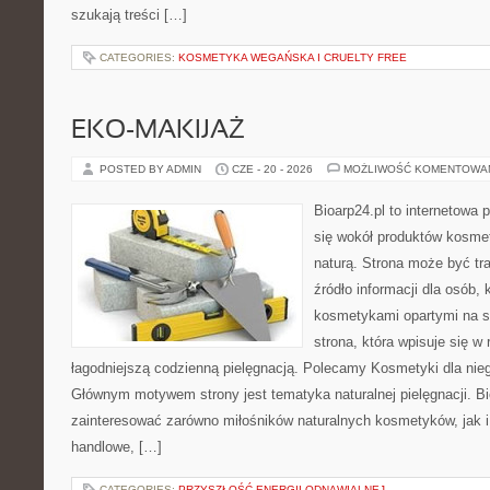
szukają treści […]
CATEGORIES:
KOSMETYKA WEGAŃSKA I CRUELTY FREE
EKO-MAKIJAŻ
POSTED BY ADMIN
CZE - 20 - 2026
MOŻLIWOŚĆ KOMENTOWA
Bioarp24.pl to internetowa 
się wokół produktów kosme
naturą. Strona może być tr
źródło informacji dla osób, k
kosmetykami opartymi na sk
strona, która wpisuje się w
łagodniejszą codzienną pielęgnacją. Polecamy Kosmetyki dla nieg
Głównym motywem strony jest tematyka naturalnej pielęgnacji. B
zainteresować zarówno miłośników naturalnych kosmetyków, jak i
handlowe, […]
CATEGORIES:
PRZYSZŁOŚĆ ENERGII ODNAWIALNEJ