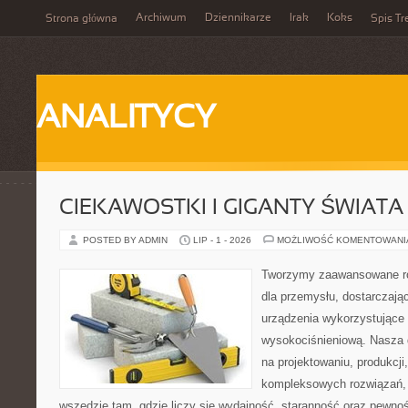
Archiwum
Dziennikarze
Irak
Koks
Strona główna
Spis Tr
ANALITYCY
CIEKAWOSTKI I GIGANTY ŚWIATA
POSTED BY ADMIN
LIP - 1 - 2026
MOŻLIWOŚĆ KOMENTOWAN
Tworzymy zaawansowane ro
dla przemysłu, dostarczaj
urządzenia wykorzystujące 
wysokociśnieniową. Nasza d
na projektowaniu, produkcji
kompleksowych rozwiązań, 
wszędzie tam, gdzie liczy się wydajność, staranność oraz pewn