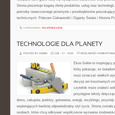
Strona prezentuje bogatą ofertę produktów, usług oraz technologii
potrzeby nowoczesnego przemysłu i przedsiębiorstw poszukując
technicznych. Polecam Ciekawostki i Giganty Świata i Historia P
CATEGORIES:
PALMTREEVIEW
TECHNOLOGIE DLA PLANETY
POSTED BY ADMIN
CZE - 27 - 2026
MOŻLIWOŚĆ KOMENTOWA
Ekos-Sułów to inspirujący p
który pokazuje, że świadom
musi oznaczać wielkich wy
decyzji ani kosztownych zm
czytelnik może znaleźć wsk
przystępne teksty dotyczą
domu, zakupów, podróży, gotowania, energii, recyklingu, przyrod
wspierających bardziej odpowiedzialny styl życia. Strona została
osobach, które chcą odkrywać współczesne wyzwania środowisko