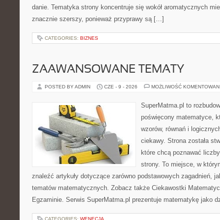
danie. Tematyka strony koncentruje się wokół aromatycznych miesz
znacznie szerszy, ponieważ przyprawy są […]
CATEGORIES:
BIZNES
ZAAWANSOWANE TEMATY
POSTED BY ADMIN
CZE - 9 - 2026
MOŻLIWOŚĆ KOMENTOWAN
SuperMatma.pl to rozbudow
poświęcony matematyce, któ
wzorów, równań i logicznyc
ciekawy. Strona została st
które chcą poznawać liczby 
strony. To miejsce, w któr
znaleźć artykuły dotyczące zarówno podstawowych zagadnień, ja
tematów matematycznych. Zobacz także Ciekawostki Matematyc
Egzaminie. Serwis SuperMatma.pl prezentuje matematykę jako dzi
CATEGORIES:
WENECJA