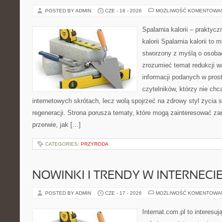
POSTED BY ADMIN
CZE - 18 - 2026
MOŻLIWOŚĆ KOMENTOWA
Spalarnia kalorii – praktyc
kalorii Spalarnia kalorii to 
stworzony z myślą o osobac
zrozumieć temat redukcji w
informacji podanych w pros
czytelników, którzy nie chc
internetowych skrótach, lecz wolą spojrzeć na zdrowy styl życia 
regeneracji. Strona porusza tematy, które mogą zainteresować z
przerwie, jak […]
CATEGORIES:
PRZYRODA
NOWINKI I TRENDY W INTERNECI
POSTED BY ADMIN
CZE - 17 - 2026
MOŻLIWOŚĆ KOMENTOWA
Internat.com.pl to interesu