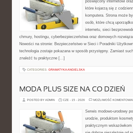
poświęcony internetowi or
które kojarzą się z codzie
komputera. Strona może b
osób, które chcą uporządk
internetu, sieci bezprzewo
chmury, hostingu, cyberbezpieczeństwa oraz domowych rozwiąza
Nowości na stronie: Bezpieczeństwo w Sieci i Poradniki Użytkown
technologia zostaje pokazana w sposób przystępny. Zamiast suche
znaleźć tu praktyczne […]
CATEGORIES:
GRAMATYKA ANGIELSKA
MODA PLUS SIZE NA CO DZIEŃ
POSTED BY ADMIN
CZE - 15 - 2026
MOŻLIWOŚĆ KOMENTOWA
Serwis modowo-urodowy po
urodzie, produktom kosmet
praktycznym wskazówkom d
się dobrze niezależnie od s