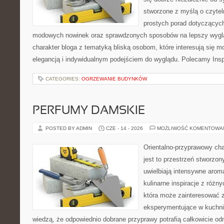
stworzone z myślą o czytel
prostych porad dotyczących s
modowych nowinek oraz sprawdzonych sposobów na lepszy wygląd
charakter bloga z tematyką bliską osobom, które interesują się m
elegancją i indywidualnym podejściem do wyglądu. Polecamy Inspi
CATEGORIES:
OGRZEWANIE BUDYNKÓW
PERFUMY DAMSKIE
POSTED BY ADMIN
CZE - 14 - 2026
MOŻLIWOŚĆ KOMENTOWA
Orientalno-przyprawowy char
jest to przestrzeń stworzon
uwielbiają intensywne aroma
kulinarne inspiracje z różny
która może zainteresować 
eksperymentujące w kuchni,
wiedzą, że odpowiednio dobrane przyprawy potrafią całkowicie od