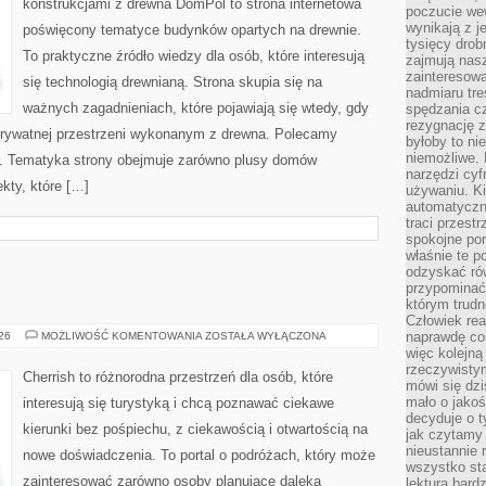
konstrukcjami z drewna DomPol to strona internetowa
poczucie we
wynikają z j
poświęcony tematyce budynków opartych na drewnie.
tysięcy drob
To praktyczne źródło wiedzy dla osób, które interesują
zajmują nasz
zainteresow
się technologią drewnianą. Strona skupia się na
nadmiaru tre
ważnych zagadnieniach, które pojawiają się wtedy, gdy
spędzania cz
rezygnację z
rywatnej przestrzeni wykonanym z drewna. Polecamy
byłoby to n
niemożliwe. 
. Tematyka strony obejmuje zarówno plusy domów
narzędzi cyf
kty, które […]
używaniu. Ki
automatyczn
traci przestr
spokojne po
właśnie te p
odzyskać ró
przypominać
którym trud
Człowiek rea
GRECJA
naprawdę co
026
MOŻLIWOŚĆ KOMENTOWANIA
ZOSTAŁA WYŁĄCZONA
więc kolejną
rzeczywistym
Cherrish to różnorodna przestrzeń dla osób, które
mówi się dzi
mało o jakoś
interesują się turystyką i chcą poznawać ciekawe
decyduje o t
kierunki bez pośpiechu, z ciekawością i otwartością na
jak czytamy 
nieustannie 
nowe doświadczenia. To portal o podróżach, który może
wszystko sta
zainteresować zarówno osoby planujące daleką
lektura bard