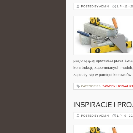
POSTED BY ADMIN
LIP - 11 - 
pasjonującej opowieści przez świ
konstrukcji, zapomnianych modeli
zapisały się w pamięci kierowców.
CATEGORIES:
ZAWODY I RYWALIZ
INSPIRACJE I PR
POSTED BY ADMIN
LIP - 9 - 2