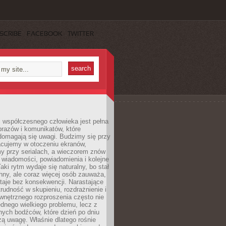
SCRIBE
FACEBOOK
TWITTER
 współczesnego człowieka jest pełna
razów i komunikatów, które
domagają się uwagi. Budzimy się przy
racujemy w otoczeniu ekranów,
 przy serialach, a wieczorem znów
wiadomości, powiadomienia i kolejne
aki rytm wydaje się naturalny, bo stał
hny, ale coraz więcej osób zauważa,
taje bez konsekwencji. Narastające
rudność w skupieniu, rozdrażnienie i
wnętrznego rozproszenia często nie
ednego wielkiego problemu, lecz z
nych bodźców, które dzień po dniu
ą uwagę. Właśnie dlatego rośnie