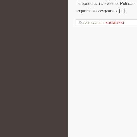
Europie oraz na świecie. Polecam K
zagadnienia związane z […]
CATEGORIES:
KOSMETYKI