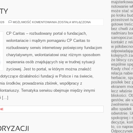
majsterkowan
notowanie w
KTY
może stać si
po kroku bu
przestrzeń 
GRANTY
2026
MOŻLIWOŚĆ KOMENTOWANIA
ZOSTAŁA WYŁĄCZONA
gotowe treśc
I
bez chwili 
PROJEKTY
nadmiaru bo
CP Caritas – rozbudowany portal o fundacjach,
samopoczuci
wolontariacie i mądrym pomaganiu CP Caritas to
kontakt z re
w półobecnoś
rozbudowany serwis internetowy poświęcony fundacjom
odpowiadają
charytatywnym, wolontariatowi oraz różnym sposobom
kolejnych za
że bliscy cz
wspierania osób znajdujących się w trudnej sytuacji
wspólnie spę
Kiedy choć 
życiowej. Jest to portal, w którym można znaleźć
relacja nabi
dotyczące działalności fundacji w Polsce i na świecie,
herbacie, sp
posiłek bez
ia środków, prowadzenia zbiórek, współpracy z
ekranem mog
ontariuszy. Tematyka serwisu obejmuje między innymi
lecz właśnie
bliskości. 
i […]
gestów, ale 
zwolnienie o
albo spadek
NE
odwrotnie. U
spokojniej i
decyzje, koń
to, co napra
RYZACJI
Odpoczynek o