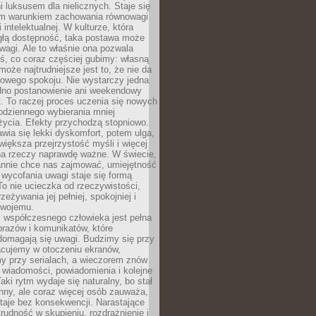
 luksusem dla nielicznych. Staje się
m warunkiem zachowania równowagi
 intelektualnej. W kulturze, która
ągłą dostępność, taka postawa może
agi. Ale to właśnie ona pozwala
ś, co coraz częściej gubimy: własną
oże najtrudniejsze jest to, że nie da
towego spokoju. Nie wystarczy jedna
edno postanowienie ani weekendowy
. To raczej proces uczenia się nowych
odziennego wybierania mniej
życia. Efekty przychodzą stopniowo.
awia się lekki dyskomfort, potem ulga,
iększa przejrzystość myśli i więcej
na rzeczy naprawdę ważne. W świecie,
annie chce nas zajmować, umiejętność
wycofania uwagi staje się formą
 To nie ucieczka od rzeczywistości,
zeżywania jej pełniej, spokojniej i
swojemu.
 współczesnego człowieka jest pełna
razów i komunikatów, które
domagają się uwagi. Budzimy się przy
racujemy w otoczeniu ekranów,
 przy serialach, a wieczorem znów
wiadomości, powiadomienia i kolejne
aki rytm wydaje się naturalny, bo stał
hny, ale coraz więcej osób zauważa,
taje bez konsekwencji. Narastające
rudność w skupieniu, rozdrażnienie i