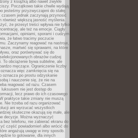
dzony z książką albo nawet zwykłe
ciszy. Początkowo takie chwile wydają
bo jesteśmy przyzwyczajeni do stałej
 Z czasem jednak zaczynają przynosić
m również większą jasność myślenia.
yć, że przesyt treści wpływa nie tylko
centrację, ale też na emocje. Ciągły
formacjami, opiniami, sporami i cudzym
ia, że łatwo tracimy poczucie
tmu. Zaczynamy reagować na nastroje,
 nasze, martwić się sprawami, na które
ływu, oraz porównywać się do
yselekcjonowanych obrazów cudzej
. To obciążenie bywa subtelne, ale
 bardzo męczące. Ograniczenie liczby
 oznacza więc zamknięcia się na
to oznacza po prostu odzyskanie
sobą i nauczenie się, że nie na
zeba reagować od razu. Czasem
 luksusem nie jest dostęp do
formacji, lecz prawo do ich czasowego
 W praktyce takie zmiany nie muszą
e. Nie trzeba od razu organizować
olucji ani wyrzucać wszystkich
rdziej skuteczne okazują się małe, ale
e decyzje. Można wyznaczyć
 bez telefonu, nie zabierać ekranu do
zyć część powiadomień albo wrócić do
które angażują uwagę w inny sposób.
będzie to gotowanie, dla innych