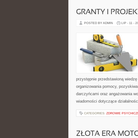
GRANTY I PROJE
POSTED BY ADMIN
LIP - 11 - 
przystępnie przedstawioną wiedzę 
organizowania pomocy, pozyskiwan
darczyńcami oraz angażowania wol
wiadomości dotyczące działalnośc
CATEGORIES:
ZDROWIE PSYCHICZ
ZŁOTA ERA MOTO