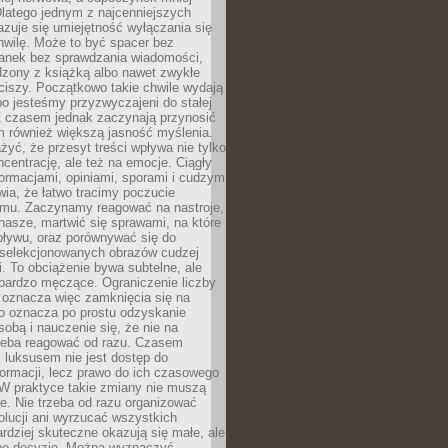
latego jednym z najcenniejszych
zuje się umiejętność wyłączania się
hwilę. Może to być spacer bez
ranek bez sprawdzania wiadomości,
dzony z książką albo nawet zwykłe
ciszy. Początkowo takie chwile wydają
bo jesteśmy przyzwyczajeni do stałej
 Z czasem jednak zaczynają przynosić
m również większą jasność myślenia.
yć, że przesyt treści wpływa nie tylko
centrację, ale też na emocje. Ciągły
formacjami, opiniami, sporami i cudzym
ia, że łatwo tracimy poczucie
tmu. Zaczynamy reagować na nastroje,
 nasze, martwić się sprawami, na które
ływu, oraz porównywać się do
yselekcjonowanych obrazów cudzej
. To obciążenie bywa subtelne, ale
 bardzo męczące. Ograniczenie liczby
 oznacza więc zamknięcia się na
to oznacza po prostu odzyskanie
sobą i nauczenie się, że nie na
zeba reagować od razu. Czasem
 luksusem nie jest dostęp do
formacji, lecz prawo do ich czasowego
 W praktyce takie zmiany nie muszą
e. Nie trzeba od razu organizować
olucji ani wyrzucać wszystkich
rdziej skuteczne okazują się małe, ale
e decyzje. Można wyznaczyć