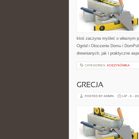
ktoś zaczyna myśleć o własnym p
Ogród i Otoczenie Domu i DomPol
drewnianych, jak i praktyczne aspe
CATEGORIES:
KOSZYKÓWKA
GRECJA
POSTED BY ADMIN
LIP - 6 - 2