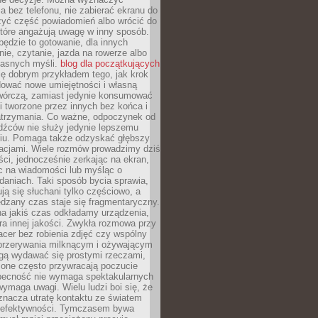
 bez telefonu, nie zabierać ekranu do
zyć część powiadomień albo wrócić do
które angażują uwagę w inny sposób.
będzie to gotowanie, dla innych
ie, czytanie, jazda na rowerze albo
łasnych myśli.
blog dla początkujących
ę dobrym przykładem tego, jak krok
dować nowe umiejętności i własną
twórczą, zamiast jedynie konsumować
i tworzone przez innych bez końca i
zatrzymania. Co ważne, odpoczynek od
dźców nie służy jedynie lepszemu
u. Pomaga także odzyskać głębszy
lacjami. Wiele rozmów prowadzimy dziś
ci, jednocześnie zerkając na ekran,
c na wiadomości lub myśląc o
daniach. Taki sposób bycia sprawia,
ują się słuchani tylko częściowo, a
dzany czas staje się fragmentaryczny.
na jakiś czas odkładamy urządzenia,
era innej jakości. Zwykła rozmowa przy
acer bez robienia zdjęć czy wspólny
 przerywania milknącym i ożywającym
ą wydawać się prostymi rzeczami,
 one często przywracają poczucie
Obecność nie wymaga spektakularnych
wymaga uwagi. Wielu ludzi boi się, że
znacza utratę kontaktu ze światem
 efektywności. Tymczasem bywa