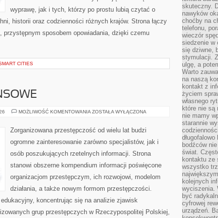
skuteczny. D
wyprawę, jak i tych, którzy po prostu lubią czytać o
nawyków oka
choćby na c
hni, historii oraz codzienności różnych krajów. Strona łączy
telefonu, po
m, przystępnym sposobem opowiadania, dzięki czemu
wieczór spę
siedzenie w 
się dziwne, 
stymulacji.
SMART CITIES
ulgę, a pote
Warto zauważ
na naszą kon
kontakt z in
ANSOWE
życiem spraw
własnego ry
które nie są
PODZIEMIE
026
MOŻLIWOŚĆ KOMENTOWANIA
ZOSTAŁA WYŁĄCZONA
nie mamy wp
FINANSOWE
starannie w
Zorganizowana przestępczość od wielu lat budzi
codzienności
długofalowo
ogromne zainteresowanie zarówno specjalistów, jak i
bodźców nie
świat. Częs
osób poszukujących rzetelnych informacji. Strona
kontaktu ze 
stanowi obszerne kompendium informacji poświęcone
wszystko tr
największym
organizacjom przestępczym, ich rozwojowi, modelom
kolejnych in
działania, a także nowym formom przestępczości.
wyciszenia.
być radykaln
edukacyjny, koncentrując się na analizie zjawisk
cyfrowej rew
urządzeń. Ba
nizowanych grup przestępczych w Rzeczypospolitej Polskiej,
konsekwentn