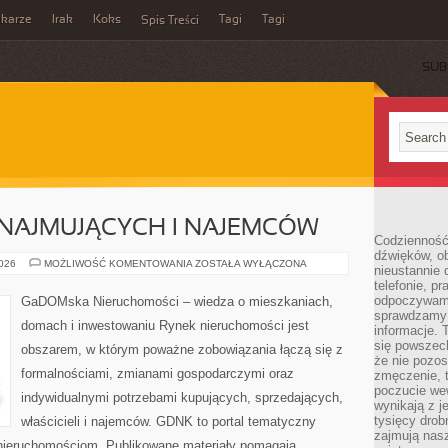
ikarze
Irak
Koks
Tagi
Tagi
Spis Treści
SUB
NAJMUJĄCYCH I NAJEMCÓW
Codzienność
dźwięków, ob
PORADY
2026
MOŻLIWOŚĆ KOMENTOWANIA
ZOSTAŁA WYŁĄCZONA
nieustannie 
DLA
telefonie, p
WYNAJMUJĄCYCH
I
odpoczywamy
GaDOMska Nieruchomości – wiedza o mieszkaniach,
NAJEMCÓW
sprawdzamy 
domach i inwestowaniu Rynek nieruchomości jest
informacje. T
się powszec
obszarem, w którym poważne zobowiązania łączą się z
że nie pozos
formalnościami, zmianami gospodarczymi oraz
zmęczenie, t
poczucie we
indywidualnymi potrzebami kupujących, sprzedających,
wynikają z j
tysięcy drob
właścicieli i najemców. GDNK to portal tematyczny
zajmują nasz
ieruchomościom. Publikowane materiały pomagają