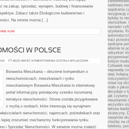
zainteresow
nadmiaru tre
ć na zakup, sprzedaż, wynajem, budowę i finansowanie
spędzania cz
rspektyw. Zobacz także Ekologiczne budownictwo i
rezygnację z
byłoby to n
homości. Na stronie można […]
niemożliwe. 
narzędzi cyf
używaniu. Ki
OWIE KONI
automatyczn
traci przestr
spokojne po
właśnie te p
OMOŚCI W POLSCE
odzyskać ró
przypominać
RYNEK
2026
MOŻLIWOŚĆ KOMENTOWANIA
ZOSTAŁA WYŁĄCZONA
którym trud
NIERUCHOMOŚCI
Człowiek rea
W
naprawdę co
POLSCE
Borawska Mieszkania – obszerne kompendium o
więc kolejną
nieruchomościach, mieszkaniach i rynku
rzeczywistym
mówi się dzi
mieszkaniowym Borawska Mieszkania to internetowy
mało o jakoś
decyduje o t
portal informacyjny poświęcony szeroko rozumianej
jak czytamy 
tematyce nieruchomości. Strona została przygotowana
nieustannie 
wszystko sta
z myślą o osobach, które interesują się wynajmem
lektura bard
, właścicielach nieruchomości, najemcach, pośrednikach oraz
skuteczny. D
nawyków oka
 lepiej zrozumieć mechanizmy funkcjonowania rynku.
choćby na c
telefonu, po
pno i Sprzedaż Nieruchomości. W serwisie można znaleźć