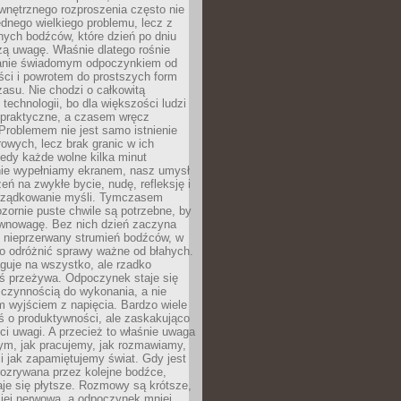
wnętrznego rozproszenia często nie
ednego wielkiego problemu, lecz z
nych bodźców, które dzień po dniu
ą uwagę. Właśnie dlatego rośnie
anie świadomym odpoczynkiem od
ści i powrotem do prostszych form
asu. Nie chodzi o całkowitą
 technologii, bo dla większości ludzi
iepraktyczne, a czasem wręcz
Problemem nie jest samo istnienie
rowych, lecz brak granic w ich
edy każde wolne kilka minut
ie wypełniamy ekranem, nasz umysł
zeń na zwykłe bycie, nudę, refleksję i
rządkowanie myśli. Tymczasem
ozornie puste chwile są potrzebne, by
wnowagę. Bez nich dzień zaczyna
 nieprzerwany strumień bodźców, w
no odróżnić sprawy ważne od błahych.
guje na wszystko, ale rzadko
ś przeżywa. Odpoczynek staje się
 czynnością do wykonania, a nie
 wyjściem z napięcia. Bardzo wiele
ś o produktywności, ale zaskakująco
ci uwagi. A przecież to właśnie uwaga
ym, jak pracujemy, jak rozmawiamy,
i jak zapamiętujemy świat. Gdy jest
rozrywana przez kolejne bodźce,
je się płytsze. Rozmowy są krótsze,
ziej nerwowa, a odpoczynek mniej