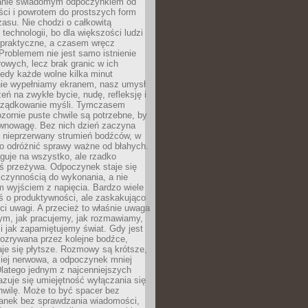
anie świadomym odpoczynkiem od
ści i powrotem do prostszych form
asu. Nie chodzi o całkowitą
 technologii, bo dla większości ludzi
iepraktyczne, a czasem wręcz
Problemem nie jest samo istnienie
rowych, lecz brak granic w ich
edy każde wolne kilka minut
ie wypełniamy ekranem, nasz umysł
zeń na zwykłe bycie, nudę, refleksję i
rządkowanie myśli. Tymczasem
ozornie puste chwile są potrzebne, by
wnowagę. Bez nich dzień zaczyna
 nieprzerwany strumień bodźców, w
no odróżnić sprawy ważne od błahych.
guje na wszystko, ale rzadko
ś przeżywa. Odpoczynek staje się
 czynnością do wykonania, a nie
 wyjściem z napięcia. Bardzo wiele
ś o produktywności, ale zaskakująco
ci uwagi. A przecież to właśnie uwaga
ym, jak pracujemy, jak rozmawiamy,
i jak zapamiętujemy świat. Gdy jest
rozrywana przez kolejne bodźce,
je się płytsze. Rozmowy są krótsze,
ziej nerwowa, a odpoczynek mniej
latego jednym z najcenniejszych
zuje się umiejętność wyłączania się
hwilę. Może to być spacer bez
ranek bez sprawdzania wiadomości,