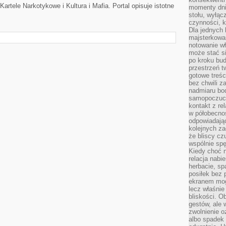
artele Narkotykowe i Kultura i Mafia. Portal opisuje istotne
momenty dnia
stołu, wyłąc
czynności, 
Dla jednych 
majsterkowan
notowanie w
może stać si
po kroku bu
przestrzeń 
gotowe treśc
bez chwili 
nadmiaru bo
samopoczuci
kontakt z re
w półobecnoś
odpowiadają
kolejnych za
że bliscy cz
wspólnie spę
Kiedy choć 
relacja nabi
herbacie, sp
posiłek bez
ekranem mog
lecz właśnie
bliskości. 
gestów, ale 
zwolnienie o
albo spadek