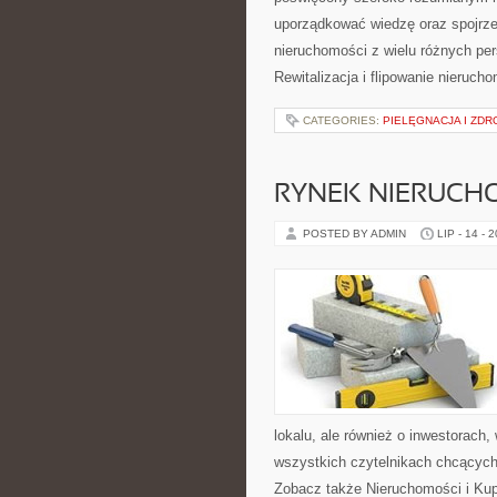
uporządkować wiedzę oraz spojrze
nieruchomości z wielu różnych pe
Rewitalizacja i flipowanie nieruc
CATEGORIES:
PIELĘGNACJA I ZDR
RYNEK NIERUCH
POSTED BY ADMIN
LIP - 14 - 
lokalu, ale również o inwestorach
wszystkich czytelnikach chcących
Zobacz także Nieruchomości i Ku