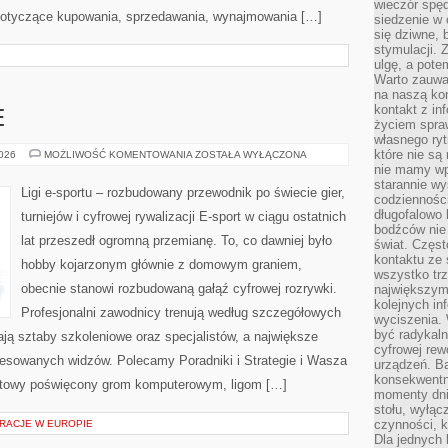
wieczór spę
 dotyczące kupowania, sprzedawania, wynajmowania […]
siedzenie w 
się dziwne, 
stymulacji.
ulgę, a pote
Warto zauważ
na naszą kon
kontakt z in
E
życiem spraw
własnego ry
które nie są
GRY
2026
MOŻLIWOŚĆ KOMENTOWANIA
ZOSTAŁA WYŁĄCZONA
E-
nie mamy wp
SPORTOWE
starannie w
Ligi e-sportu – rozbudowany przewodnik po świecie gier,
codzienności
długofalowo
turniejów i cyfrowej rywalizacji E-sport w ciągu ostatnich
bodźców nie
lat przeszedł ogromną przemianę. To, co dawniej było
świat. Częs
kontaktu ze 
hobby kojarzonym głównie z domowym graniem,
wszystko tr
obecnie stanowi rozbudowaną gałąź cyfrowej rozrywki.
największym
kolejnych in
Profesjonalni zawodnicy trenują według szczegółowych
wyciszenia.
być radykaln
ją sztaby szkoleniowe oraz specjalistów, a największe
cyfrowej rew
teresowanych widzów. Polecamy Poradniki i Strategie i Wasza
urządzeń. Ba
konsekwentn
ernetowy poświęcony grom komputerowym, ligom […]
momenty dnia
stołu, wyłąc
czynności, 
RACJE W EUROPIE
Dla jednych 