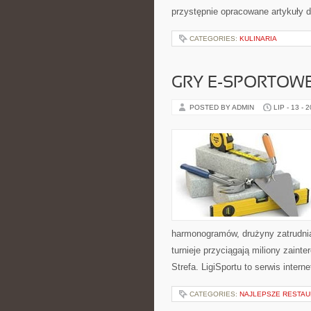
przystępnie opracowane artykuły
CATEGORIES:
KULINARIA
GRY E-SPORTOW
POSTED BY ADMIN
LIP - 13 - 
harmonogramów, drużyny zatrudnia
turnieje przyciągają miliony zain
Strefa. LigiSportu to serwis int
CATEGORIES:
NAJLEPSZE RESTAU