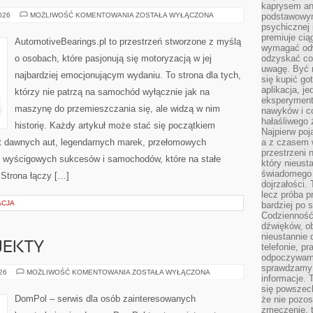
kaprysem ani
ZŁOTA
2026
MOŻLIWOŚĆ KOMENTOWANIA
ZOSTAŁA WYŁĄCZONA
podstawowy
ERA
psychicznej i
MOTORYZACJI
premiuje ci
AutomotiveBearings.pl to przestrzeń stworzone z myślą
wymagać odw
o osobach, które pasjonują się motoryzacją w jej
odzyskać co
uwagę. Być m
najbardziej emocjonującym wydaniu. To strona dla tych,
się kupić go
aplikacja, j
którzy nie patrzą na samochód wyłącznie jak na
eksperyment
maszynę do przemieszczania się, ale widzą w nim
nawyków i c
hałaśliwego 
historię. Każdy artykuł może stać się początkiem
Najpierw poj
at dawnych aut, legendarnych marek, przełomowych
a z czasem w
przestrzeni 
, wyścigowych sukcesów i samochodów, które na stałe
który nieust
świadomego 
 Strona łączy […]
dojrzałości.
lecz próba pr
ACJA
bardziej po 
Codzienność
dźwięków, ob
nieustannie 
OJEKTY
telefonie, p
odpoczywamy
sprawdzamy 
INSPIRACJE
026
MOŻLIWOŚĆ KOMENTOWANIA
ZOSTAŁA WYŁĄCZONA
informacje. T
I
PROJEKTY
się powszec
DomPol – serwis dla osób zainteresowanych
że nie pozos
zmęczenie, t