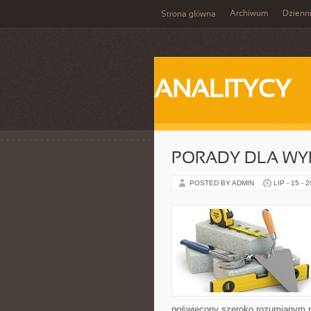
Archiwum
Dzienn
Strona główna
ANALITYCY
PORADY DLA WY
POSTED BY ADMIN
LIP - 15 - 
poświęcony szeroko rozumianym n