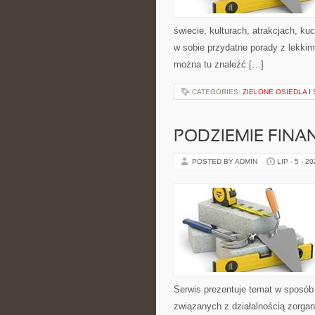
świecie, kulturach, atrakcjach, kuc
w sobie przydatne porady z lekki
można tu znaleźć […]
CATEGORIES:
ZIELONE OSIEDLA I 
PODZIEMIE FIN
POSTED BY ADMIN
LIP - 5 - 2
Serwis prezentuje temat w sposób 
związanych z działalnością zorga