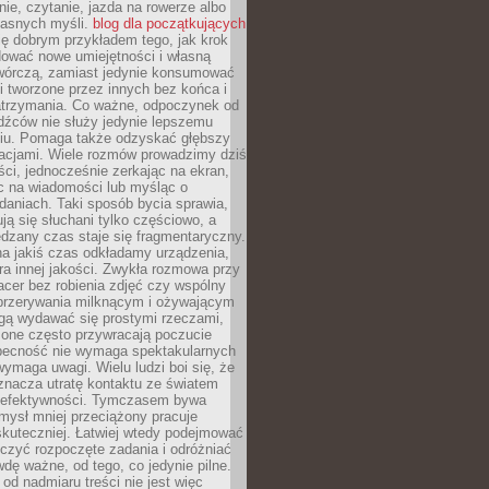
ie, czytanie, jazda na rowerze albo
łasnych myśli.
blog dla początkujących
ę dobrym przykładem tego, jak krok
dować nowe umiejętności i własną
twórczą, zamiast jedynie konsumować
i tworzone przez innych bez końca i
zatrzymania. Co ważne, odpoczynek od
dźców nie służy jedynie lepszemu
u. Pomaga także odzyskać głębszy
lacjami. Wiele rozmów prowadzimy dziś
ci, jednocześnie zerkając na ekran,
c na wiadomości lub myśląc o
daniach. Taki sposób bycia sprawia,
ują się słuchani tylko częściowo, a
dzany czas staje się fragmentaryczny.
na jakiś czas odkładamy urządzenia,
era innej jakości. Zwykła rozmowa przy
acer bez robienia zdjęć czy wspólny
 przerywania milknącym i ożywającym
ą wydawać się prostymi rzeczami,
 one często przywracają poczucie
Obecność nie wymaga spektakularnych
wymaga uwagi. Wielu ludzi boi się, że
znacza utratę kontaktu ze światem
 efektywności. Tymczasem bywa
mysł mniej przeciążony pracuje
 skuteczniej. Łatwiej wtedy podejmować
czyć rozpoczęte zadania i odróżniać
wdę ważne, od tego, co jedynie pilne.
d nadmiaru treści nie jest więc