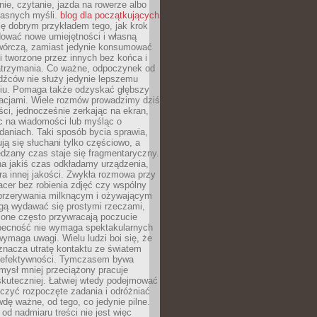
ie, czytanie, jazda na rowerze albo
łasnych myśli.
blog dla początkujących
ę dobrym przykładem tego, jak krok
dować nowe umiejętności i własną
twórczą, zamiast jedynie konsumować
i tworzone przez innych bez końca i
zatrzymania. Co ważne, odpoczynek od
dźców nie służy jedynie lepszemu
u. Pomaga także odzyskać głębszy
lacjami. Wiele rozmów prowadzimy dziś
ci, jednocześnie zerkając na ekran,
c na wiadomości lub myśląc o
daniach. Taki sposób bycia sprawia,
ują się słuchani tylko częściowo, a
dzany czas staje się fragmentaryczny.
na jakiś czas odkładamy urządzenia,
era innej jakości. Zwykła rozmowa przy
acer bez robienia zdjęć czy wspólny
 przerywania milknącym i ożywającym
ą wydawać się prostymi rzeczami,
 one często przywracają poczucie
Obecność nie wymaga spektakularnych
wymaga uwagi. Wielu ludzi boi się, że
znacza utratę kontaktu ze światem
 efektywności. Tymczasem bywa
mysł mniej przeciążony pracuje
 skuteczniej. Łatwiej wtedy podejmować
czyć rozpoczęte zadania i odróżniać
wdę ważne, od tego, co jedynie pilne.
d nadmiaru treści nie jest więc