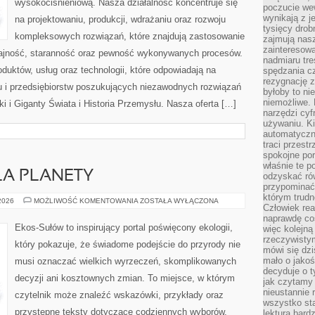
wysokociśnieniową. Nasza działalność koncentruje się
poczucie we
wynikają z j
na projektowaniu, produkcji, wdrażaniu oraz rozwoju
tysięcy drob
kompleksowych rozwiązań, które znajdują zastosowanie
zajmują nasz
zainteresow
dajność, staranność oraz pewność wykonywanych procesów.
nadmiaru tre
oduktów, usług oraz technologii, które odpowiadają na
spędzania cz
rezygnację z
 i przedsiębiorstw poszukujących niezawodnych rozwiązań
byłoby to n
niemożliwe. 
 i Giganty Świata i Historia Przemysłu. Nasza oferta […]
narzędzi cyf
używaniu. Ki
automatyczn
traci przestr
spokojne po
właśnie te p
LA PLANETY
odzyskać ró
przypominać
którym trud
TECHNOLOGIE
 2026
MOŻLIWOŚĆ KOMENTOWANIA
ZOSTAŁA WYŁĄCZONA
Człowiek rea
DLA
PLANETY
naprawdę co
Ekos-Sułów to inspirujący portal poświęcony ekologii,
więc kolejną
rzeczywistym
który pokazuje, że świadome podejście do przyrody nie
mówi się dzi
mało o jakoś
musi oznaczać wielkich wyrzeczeń, skomplikowanych
decyduje o t
decyzji ani kosztownych zmian. To miejsce, w którym
jak czytamy 
nieustannie 
czytelnik może znaleźć wskazówki, przykłady oraz
wszystko sta
przystępne teksty dotyczące codziennych wyborów,
lektura bard