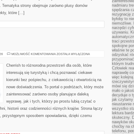
zainteresow
nadmiaru tre
. Tematyka strony obejmuje zarówno plusy domów
spędzania cz
kty, które […]
rezygnację z
byłoby to n
niemożliwe. 
narzędzi cyf
używaniu. Ki
automatyczn
traci przestr
spokojne po
właśnie te p
GRECJA
026
MOŻLIWOŚĆ KOMENTOWANIA
ZOSTAŁA WYŁĄCZONA
odzyskać ró
przypominać
którym trud
Cherrish to różnorodna przestrzeń dla osób, które
Człowiek rea
interesują się turystyką i chcą poznawać ciekawe
naprawdę co
więc kolejną
kierunki bez pośpiechu, z ciekawością i otwartością na
rzeczywistym
mówi się dzi
nowe doświadczenia. To portal o podróżach, który może
mało o jakoś
zainteresować zarówno osoby planujące daleką
decyduje o t
jak czytamy 
wyprawę, jak i tych, którzy po prostu lubią czytać o
nieustannie 
hni, historii oraz codzienności różnych krajów. Strona łączy
wszystko sta
lektura bard
m, przystępnym sposobem opowiadania, dzięki czemu
skuteczny. D
nawyków oka
choćby na c
telefonu, po