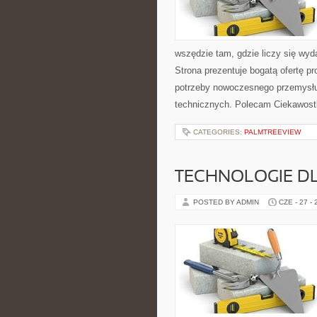
wszędzie tam, gdzie liczy się wy
Strona prezentuje bogatą ofertę pr
potrzeby nowoczesnego przemysłu
technicznych. Polecam Ciekawostki
CATEGORIES:
PALMTREEVIEW
TECHNOLOGIE D
POSTED BY ADMIN
CZE - 27 -