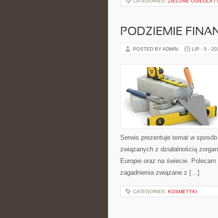
CATEGORIES:
ZIELONE OSIEDLA I 
PODZIEMIE FIN
POSTED BY ADMIN
LIP - 5 - 2
Serwis prezentuje temat w sposób 
związanych z działalnością zorga
Europie oraz na świecie. Polecam K
zagadnienia związane z […]
CATEGORIES:
KOSMETYKI