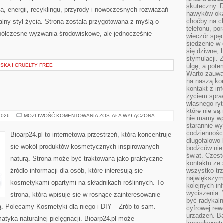
skuteczny. D
, energii, recyklingu, przyrody i nowoczesnych rozwiązań
nawyków oka
choćby na c
alny styl życia. Strona została przygotowana z myślą o
telefonu, po
półczesne wyzwania środowiskowe, ale jednocześnie
wieczór spę
siedzenie w 
się dziwne, 
stymulacji.
KA I CRUELTY FREE
ulgę, a pote
Warto zauważ
na naszą kon
kontakt z in
życiem spraw
własnego ry
które nie są
EKO-
 2026
MOŻLIWOŚĆ KOMENTOWANIA
ZOSTAŁA WYŁĄCZONA
nie mamy wp
MAKIJAŻ
starannie w
codzienności
Bioarp24.pl to internetowa przestrzeń, która koncentruje
długofalowo
się wokół produktów kosmetycznych inspirowanych
bodźców nie
świat. Częs
naturą. Strona może być traktowana jako praktyczne
kontaktu ze 
źródło informacji dla osób, które interesują się
wszystko tr
największym
kosmetykami opartymi na składnikach roślinnych. To
kolejnych in
wyciszenia.
strona, która wpisuje się w rosnące zainteresowanie
być radykaln
ą. Polecamy Kosmetyki dla niego i DIY – Zrób to sam.
cyfrowej rew
urządzeń. Ba
tyka naturalnej pielęgnacji. Bioarp24.pl może
konsekwentn