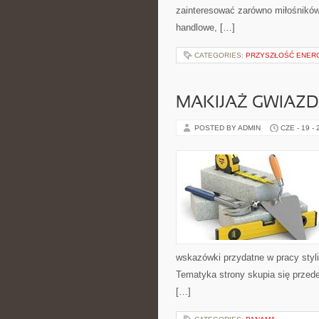
zainteresować zarówno miłośników
handlowe, […]
CATEGORIES:
PRZYSZŁOŚĆ ENERG
MAKIJAŻ GWIAZD
POSTED BY ADMIN
CZE - 19 -
wskazówki przydatne w pracy styli
Tematyka strony skupia się przed
[…]