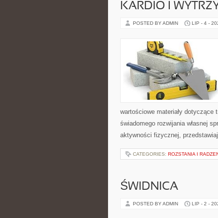
KARDIO I WYTR
POSTED BY ADMIN
LIP - 4 - 2
wartościowe materiały dotyczące t
świadomego rozwijania własnej sp
aktywności fizycznej, przedstawia
CATEGORIES:
ROZSTANIA I RADZE
ŚWIDNICA
POSTED BY ADMIN
LIP - 2 - 2