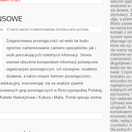
SMART CITIES
wieczór spę
siedzenie w 
się dziwne, 
stymulacji.
ANSOWE
ulgę, a pote
Warto zauważ
na naszą kon
PODZIEMIE
026
MOŻLIWOŚĆ KOMENTOWANIA
ZOSTAŁA WYŁĄCZONA
kontakt z in
FINANSOWE
życiem spraw
Zorganizowana przestępczość od wielu lat budzi
własnego ry
które nie są
ogromne zainteresowanie zarówno specjalistów, jak i
nie mamy wp
starannie w
osób poszukujących rzetelnych informacji. Strona
codzienności
stanowi obszerne kompendium informacji poświęcone
długofalowo
bodźców nie
organizacjom przestępczym, ich rozwojowi, modelom
świat. Częs
działania, a także nowym formom przestępczości.
kontaktu ze 
wszystko tr
edukacyjny, koncentrując się na analizie zjawisk
największym
kolejnych in
nizowanych grup przestępczych w Rzeczypospolitej Polskiej,
wyciszenia.
artele Narkotykowe i Kultura i Mafia. Portal opisuje istotne
być radykaln
cyfrowej rew
urządzeń. Ba
konsekwentn
momenty dnia
stołu, wyłąc
czynności, 
Dla jednych 