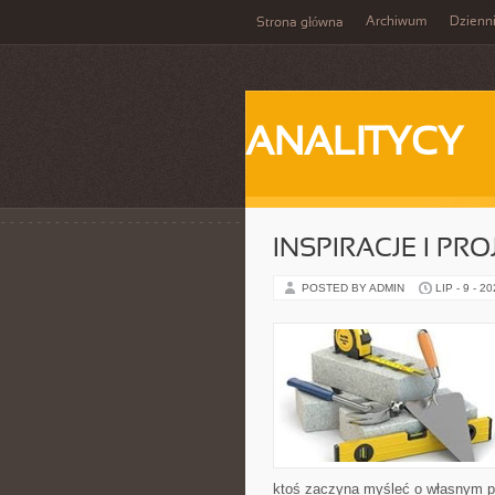
Archiwum
Dzienn
Strona główna
ANALITYCY
INSPIRACJE I PR
POSTED BY ADMIN
LIP - 9 - 2
ktoś zaczyna myśleć o własnym p