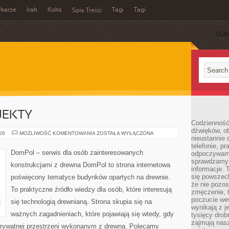
ikarze
Irak
Koks
Tagi
Tagi
Spis Treści
SUB
OJEKTY
Codzienność
dźwięków, ob
INSPIRACJE
026
MOŻLIWOŚĆ KOMENTOWANIA
ZOSTAŁA WYŁĄCZONA
nieustannie 
I
PROJEKTY
telefonie, p
DomPol – serwis dla osób zainteresowanych
odpoczywamy
sprawdzamy 
konstrukcjami z drewna DomPol to strona internetowa
informacje. T
się powszec
poświęcony tematyce budynków opartych na drewnie.
że nie pozos
To praktyczne źródło wiedzy dla osób, które interesują
zmęczenie, t
poczucie we
się technologią drewnianą. Strona skupia się na
wynikają z j
ważnych zagadnieniach, które pojawiają się wtedy, gdy
tysięcy drob
zajmują nasz
rywatnej przestrzeni wykonanym z drewna. Polecamy