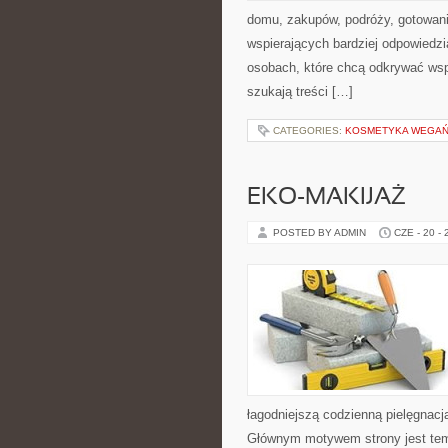
domu, zakupów, podróży, gotowania
wspierających bardziej odpowiedzi
osobach, które chcą odkrywać ws
szukają treści […]
CATEGORIES:
KOSMETYKA WEGAŃS
EKO-MAKIJAŻ
POSTED BY ADMIN
CZE - 20 -
łagodniejszą codzienną pielęgnacj
Głównym motywem strony jest tema