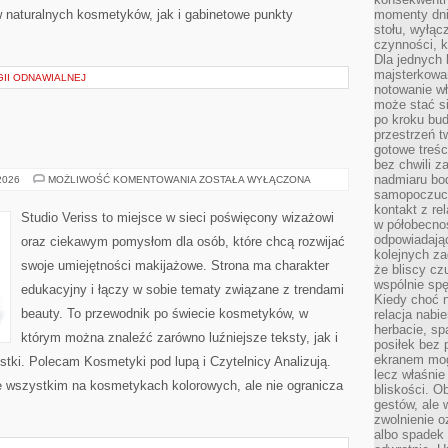
 naturalnych kosmetyków, jak i gabinetowe punkty
momenty dnia
stołu, wyłąc
czynności, 
Dla jednych 
majsterkowan
II ODNAWIALNEJ
notowanie w
może stać si
po kroku bu
przestrzeń 
gotowe treśc
bez chwili 
nadmiaru bo
MAKIJAŻ
 2026
MOŻLIWOŚĆ KOMENTOWANIA
ZOSTAŁA WYŁĄCZONA
GWIAZD
samopoczuci
kontakt z re
Studio Veriss to miejsce w sieci poświęcony wizażowi
w półobecnoś
odpowiadają
oraz ciekawym pomysłom dla osób, które chcą rozwijać
kolejnych za
swoje umiejętności makijażowe. Strona ma charakter
że bliscy cz
wspólnie spę
edukacyjny i łączy w sobie tematy związane z trendami
Kiedy choć 
beauty. To przewodnik po świecie kosmetyków, w
relacja nabi
herbacie, sp
którym można znaleźć zarówno luźniejsze teksty, jak i
posiłek bez
ekranem mog
stki. Polecam Kosmetyki pod lupą i Czytelnicy Analizują.
lecz właśnie
e wszystkim na kosmetykach kolorowych, ale nie ogranicza
bliskości. 
gestów, ale 
zwolnienie o
albo spadek