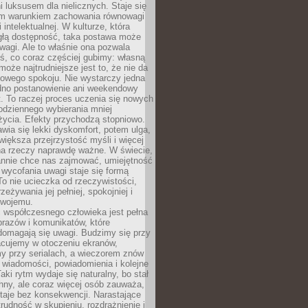
 luksusem dla nielicznych. Staje się
m warunkiem zachowania równowagi
 intelektualnej. W kulturze, która
ągłą dostępność, taka postawa może
agi. Ale to właśnie ona pozwala
ś, co coraz częściej gubimy: własną
oże najtrudniejsze jest to, że nie da
towego spokoju. Nie wystarczy jedna
edno postanowienie ani weekendowy
. To raczej proces uczenia się nowych
odziennego wybierania mniej
życia. Efekty przychodzą stopniowo.
awia się lekki dyskomfort, potem ulga,
iększa przejrzystość myśli i więcej
na rzeczy naprawdę ważne. W świecie,
annie chce nas zajmować, umiejętność
wycofania uwagi staje się formą
 To nie ucieczka od rzeczywistości,
zeżywania jej pełniej, spokojniej i
swojemu.
 współczesnego człowieka jest pełna
razów i komunikatów, które
domagają się uwagi. Budzimy się przy
racujemy w otoczeniu ekranów,
 przy serialach, a wieczorem znów
wiadomości, powiadomienia i kolejne
aki rytm wydaje się naturalny, bo stał
hny, ale coraz więcej osób zauważa,
taje bez konsekwencji. Narastające
rudność w skupieniu, rozdrażnienie i