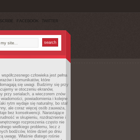
SCRIBE
FACEBOOK
TWITTER
 współczesnego człowieka jest pełna
razów i komunikatów, które
domagają się uwagi. Budzimy się przy
racujemy w otoczeniu ekranów,
 przy serialach, a wieczorem znów
wiadomości, powiadomienia i kolejne
aki rytm wydaje się naturalny, bo stał
hny, ale coraz więcej osób zauważa,
taje bez konsekwencji. Narastające
rudność w skupieniu, rozdrażnienie i
wnętrznego rozproszenia często nie
ednego wielkiego problemu, lecz z
nych bodźców, które dzień po dniu
ą uwagę. Właśnie dlatego rośnie