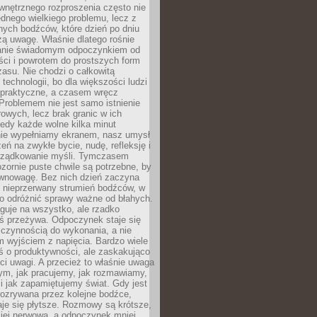
wnętrznego rozproszenia często nie
ednego wielkiego problemu, lecz z
nych bodźców, które dzień po dniu
ą uwagę. Właśnie dlatego rośnie
anie świadomym odpoczynkiem od
ści i powrotem do prostszych form
asu. Nie chodzi o całkowitą
 technologii, bo dla większości ludzi
iepraktyczne, a czasem wręcz
Problemem nie jest samo istnienie
rowych, lecz brak granic w ich
edy każde wolne kilka minut
ie wypełniamy ekranem, nasz umysł
zeń na zwykłe bycie, nudę, refleksję i
rządkowanie myśli. Tymczasem
ozornie puste chwile są potrzebne, by
wnowagę. Bez nich dzień zaczyna
 nieprzerwany strumień bodźców, w
no odróżnić sprawy ważne od błahych.
guje na wszystko, ale rzadko
ś przeżywa. Odpoczynek staje się
 czynnością do wykonania, a nie
 wyjściem z napięcia. Bardzo wiele
ś o produktywności, ale zaskakująco
ci uwagi. A przecież to właśnie uwaga
ym, jak pracujemy, jak rozmawiamy,
i jak zapamiętujemy świat. Gdy jest
rozrywana przez kolejne bodźce,
je się płytsze. Rozmowy są krótsze,
ziej nerwowa, a odpoczynek mniej