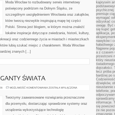
Moda Wrocław to rozbudowany serwis internetowy
kaprysem ani
podstawowy
poświęcony podróżom na Dolnym Śląsku, ze
psychicznej i
premiuje ci
szczególnym uwzględnieniem Wrocławia oraz zakątków,
wymagać odw
które tworzą niezwykle inspirującą mapę tej części
odzyskać co
uwagę. Być m
Polski. Strona jest blogiem, w którym można znaleźć
się kupić go
lokalne inspiracje dotyczące zwiedzania, historii, kultury,
aplikacja, j
eksperyment
 rekreacji oraz codziennego życia w miastach i miasteczkach
nawyków i c
hałaśliwego 
, które lubią szukać miejsc z charakterem. Moda Wrocław
Najpierw poj
jbardziej znanych […]
a z czasem w
przestrzeni 
który nieust
świadomego 
dojrzałości.
lecz próba pr
bardziej po 
GIGANTY ŚWIATA
Codzienność
dźwięków, ob
nieustannie 
CIEKAWOSTKI
026
MOŻLIWOŚĆ KOMENTOWANIA
ZOSTAŁA WYŁĄCZONA
I
telefonie, p
GIGANTY
odpoczywamy
ŚWIATA
Tworzymy zaawansowane rozwiązania przeznaczone
sprawdzamy 
informacje. T
dla przemysłu, dostarczając sprawdzone systemy oraz
się powszec
urządzenia wykorzystujące technologię
że nie pozos
zmęczenie, t