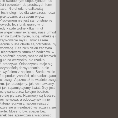
anie świadomym odpoczynkiem od
ści i powrotem do prostszych form
asu. Nie chodzi o całkowitą
 technologii, bo dla większości ludzi
iepraktyczne, a czasem wręcz
Problemem nie jest samo istnienie
rowych, lecz brak granic w ich
edy każde wolne kilka minut
ie wypełniamy ekranem, nasz umysł
zeń na zwykłe bycie, nudę, refleksję i
rządkowanie myśli. Tymczasem
ozornie puste chwile są potrzebne, by
wnowagę. Bez nich dzień zaczyna
 nieprzerwany strumień bodźców, w
no odróżnić sprawy ważne od błahych.
guje na wszystko, ale rzadko
ś przeżywa. Odpoczynek staje się
 czynnością do wykonania, a nie
 wyjściem z napięcia. Bardzo wiele
ś o produktywności, ale zaskakująco
ci uwagi. A przecież to właśnie uwaga
ym, jak pracujemy, jak rozmawiamy,
i jak zapamiętujemy świat. Gdy jest
rozrywana przez kolejne bodźce,
je się płytsze. Rozmowy są krótsze,
ziej nerwowa, a odpoczynek mniej
latego jednym z najcenniejszych
zuje się umiejętność wyłączania się
hwilę. Może to być spacer bez
ranek bez sprawdzania wiadomości,