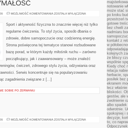
majsterkowan
ZYMAŁOŚĆ
notowanie w
może stać si
KARDIO
026
MOŻLIWOŚĆ KOMENTOWANIA
ZOSTAŁA WYŁĄCZONA
po kroku bu
I
przestrzeń 
WYTRZYMAŁOŚĆ
gotowe treśc
Sport i aktywność fizyczna to znacznie więcej niż tylko
bez chwili 
regularne ćwiczenia. To styl życia, sposób dbania o
nadmiaru bo
samopoczuci
zdrowie, dobre samopoczucie oraz codzienną energię.
kontakt z re
w półobecnoś
Strona poświęcona tej tematyce stanowi rozbudowane
odpowiadają
bazę porad, w którym każdy miłośnik ruchu – zarówno
kolejnych za
że bliscy cz
początkujący, jak i zaawansowany – może znaleźć
wspólnie spę
reningów, ćwiczeń, zdrowego stylu życia, odżywiania oraz
Kiedy choć 
relacja nabi
rawności. Serwis koncentruje się na popularyzowaniu
herbacie, sp
posiłek bez
jąc zagadnienia związane z […]
ekranem mog
lecz właśnie
NIE SOBIE PO ZERWANIU
bliskości. 
gestów, ale 
zwolnienie o
albo spadek
odwrotnie. U
spokojniej i
decyzje, koń
ŚWIDNICA
026
MOŻLIWOŚĆ KOMENTOWANIA
ZOSTAŁA WYŁĄCZONA
to, co napra
Odpoczynek o