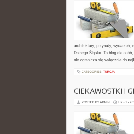
architektury, przyrody, wydarzeń,
Dolnego Śląska. To blog dla osób
nie ogranicza się wyłącznie do na
CATEGORIES:
TURCJA
CIEKAWOSTKI I 
POSTED BY ADMIN
LIP - 1 - 2