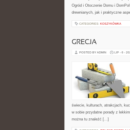
Ogród i Otoczenie Domu i DomPol
drewnianych, jak i praktyczne aspe
CATEGORIES:
KOSZYKÓWKA
GRECJA
POSTED BY ADMIN
LIP - 6 - 2
świecie, kulturach, atrakcjach, kuc
w sobie przydatne porady z lekki
można tu znaleźć […]