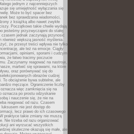
latego jednym z najcenniejszych
zuje się umiejętność wyłączania się
hwilę. Może to być spacer bez
ranek bez sprawdzania wiadomości,
dzony z książką albo nawet zwykłe
ciszy. Początkowo takie chwile wydają
bo jesteśmy przyzwyczajeni do stałej
 Z czasem jednak zaczynają przynosić
m również większą jasność myślenia.
yć, że przesyt treści wpływa nie tylko
centrację, ale też na emocje. Ciągły
formacjami, opiniami, sporami i cudzym
ia, że łatwo tracimy poczucie
tmu. Zaczynamy reagować na nastroje,
 nasze, martwić się sprawami, na które
ływu, oraz porównywać się do
yselekcjonowanych obrazów cudzej
. To obciążenie bywa subtelne, ale
 bardzo męczące. Ograniczenie liczby
 oznacza więc zamknięcia się na
to oznacza po prostu odzyskanie
sobą i nauczenie się, że nie na
zeba reagować od razu. Czasem
 luksusem nie jest dostęp do
formacji, lecz prawo do ich czasowego
 W praktyce takie zmiany nie muszą
e. Nie trzeba od razu organizować
olucji ani wyrzucać wszystkich
rdziej skuteczne okazują się małe, ale
e decyzje. Można wyznaczyć