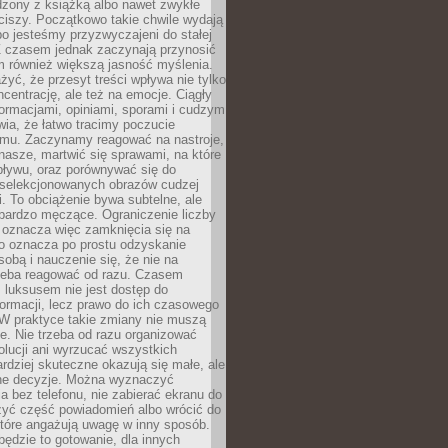
dzony z książką albo nawet zwykłe
ciszy. Początkowo takie chwile wydają
bo jesteśmy przyzwyczajeni do stałej
 Z czasem jednak zaczynają przynosić
m również większą jasność myślenia.
yć, że przesyt treści wpływa nie tylko
centrację, ale też na emocje. Ciągły
formacjami, opiniami, sporami i cudzym
ia, że łatwo tracimy poczucie
tmu. Zaczynamy reagować na nastroje,
 nasze, martwić się sprawami, na które
ływu, oraz porównywać się do
yselekcjonowanych obrazów cudzej
. To obciążenie bywa subtelne, ale
 bardzo męczące. Ograniczenie liczby
 oznacza więc zamknięcia się na
to oznacza po prostu odzyskanie
sobą i nauczenie się, że nie na
zeba reagować od razu. Czasem
 luksusem nie jest dostęp do
formacji, lecz prawo do ich czasowego
 W praktyce takie zmiany nie muszą
e. Nie trzeba od razu organizować
olucji ani wyrzucać wszystkich
rdziej skuteczne okazują się małe, ale
e decyzje. Można wyznaczyć
 bez telefonu, nie zabierać ekranu do
zyć część powiadomień albo wrócić do
które angażują uwagę w inny sposób.
będzie to gotowanie, dla innych