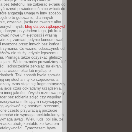
 bez telefonu, nie zabierać ekranu do
zyć część powiadomień albo wrócić do
które angażują uwagę w inny sposób.
będzie to gotowanie, dla innych
ie, czytanie, jazda na rowerze albo
łasnych myśli.
blog dla początkujących
ę dobrym przykładem tego, jak krok
dować nowe umiejętności i własną
twórczą, zamiast jedynie konsumować
i tworzone przez innych bez końca i
zatrzymania. Co ważne, odpoczynek od
dźców nie służy jedynie lepszemu
u. Pomaga także odzyskać głębszy
lacjami. Wiele rozmów prowadzimy dziś
ci, jednocześnie zerkając na ekran,
c na wiadomości lub myśląc o
daniach. Taki sposób bycia sprawia,
ują się słuchani tylko częściowo, a
dzany czas staje się fragmentaryczny.
na jakiś czas odkładamy urządzenia,
era innej jakości. Zwykła rozmowa przy
acer bez robienia zdjęć czy wspólny
 przerywania milknącym i ożywającym
ą wydawać się prostymi rzeczami,
 one często przywracają poczucie
Obecność nie wymaga spektakularnych
wymaga uwagi. Wielu ludzi boi się, że
znacza utratę kontaktu ze światem
 efektywności. Tymczasem bywa