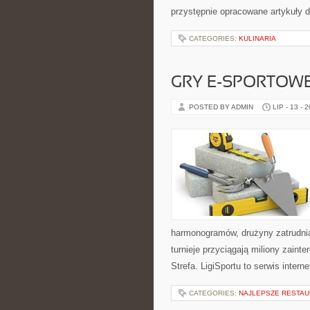
przystępnie opracowane artykuły
CATEGORIES:
KULINARIA
GRY E-SPORTOW
POSTED BY ADMIN
LIP - 13 - 
harmonogramów, drużyny zatrudnia
turnieje przyciągają miliony zain
Strefa. LigiSportu to serwis int
CATEGORIES:
NAJLEPSZE RESTAU