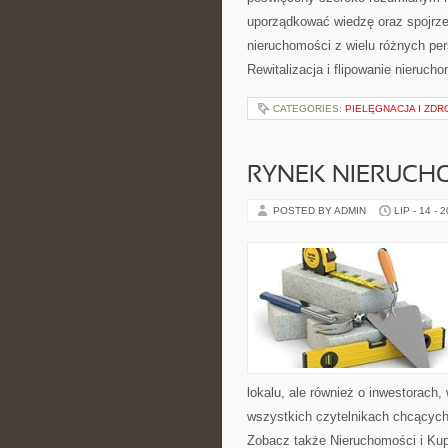
uporządkować wiedzę oraz spojrze
nieruchomości z wielu różnych pe
Rewitalizacja i flipowanie nieruc
CATEGORIES:
PIELĘGNACJA I ZDR
RYNEK NIERUCH
POSTED BY ADMIN
LIP - 14 - 
lokalu, ale również o inwestorach
wszystkich czytelnikach chcących
Zobacz także Nieruchomości i Ku