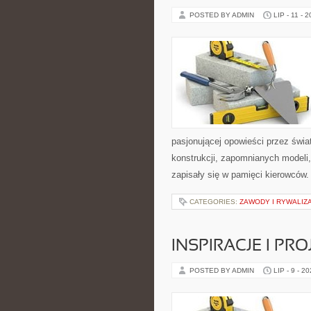
POSTED BY ADMIN
LIP - 11 - 
pasjonującej opowieści przez świ
konstrukcji, zapomnianych modeli
zapisały się w pamięci kierowców.
CATEGORIES:
ZAWODY I RYWALIZ
INSPIRACJE I PR
POSTED BY ADMIN
LIP - 9 - 2