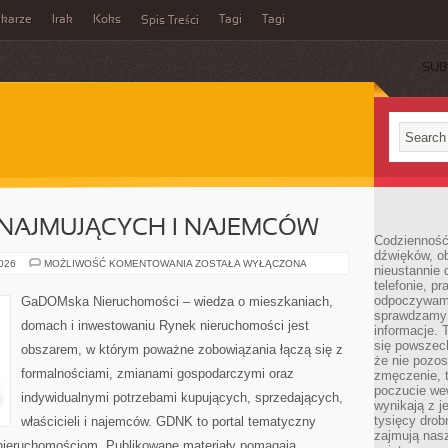
ikarze
Irak
Koks
Tagi
Tagi
Spis Treści
SUB
NAJMUJĄCYCH I NAJEMCÓW
Codzienność
dźwięków, ob
PORADY
2026
MOŻLIWOŚĆ KOMENTOWANIA
ZOSTAŁA WYŁĄCZONA
nieustannie 
DLA
telefonie, p
WYNAJMUJĄCYCH
I
odpoczywamy
GaDOMska Nieruchomości – wiedza o mieszkaniach,
NAJEMCÓW
sprawdzamy 
domach i inwestowaniu Rynek nieruchomości jest
informacje. T
się powszec
obszarem, w którym poważne zobowiązania łączą się z
że nie pozos
formalnościami, zmianami gospodarczymi oraz
zmęczenie, t
poczucie we
indywidualnymi potrzebami kupujących, sprzedających,
wynikają z j
tysięcy drob
właścicieli i najemców. GDNK to portal tematyczny
zajmują nasz
ieruchomościom. Publikowane materiały pomagają