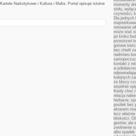
artele Narkotykowe i Kultura i Mafia. Portal opisuje istotne
momenty dnia
stołu, wyłąc
czynności, 
Dla jednych 
majsterkowan
notowanie w
może stać si
po kroku bu
przestrzeń 
gotowe treśc
bez chwili 
nadmiaru bo
samopoczuci
kontakt z re
w półobecnoś
odpowiadają
kolejnych za
że bliscy cz
wspólnie spę
Kiedy choć 
relacja nabi
herbacie, sp
posiłek bez
ekranem mog
lecz właśnie
bliskości. 
gestów, ale 
zwolnienie o
albo spadek