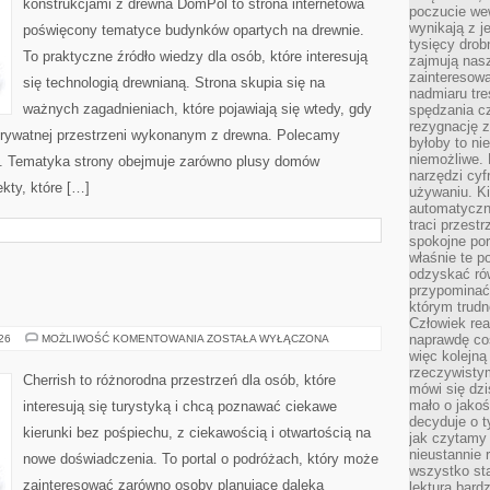
konstrukcjami z drewna DomPol to strona internetowa
poczucie we
wynikają z j
poświęcony tematyce budynków opartych na drewnie.
tysięcy drob
To praktyczne źródło wiedzy dla osób, które interesują
zajmują nasz
zainteresow
się technologią drewnianą. Strona skupia się na
nadmiaru tre
ważnych zagadnieniach, które pojawiają się wtedy, gdy
spędzania cz
rezygnację z
rywatnej przestrzeni wykonanym z drewna. Polecamy
byłoby to n
niemożliwe. 
. Tematyka strony obejmuje zarówno plusy domów
narzędzi cyf
kty, które […]
używaniu. Ki
automatyczn
traci przestr
spokojne po
właśnie te p
odzyskać ró
przypominać
którym trud
Człowiek rea
GRECJA
naprawdę co
026
MOŻLIWOŚĆ KOMENTOWANIA
ZOSTAŁA WYŁĄCZONA
więc kolejną
rzeczywistym
Cherrish to różnorodna przestrzeń dla osób, które
mówi się dzi
mało o jakoś
interesują się turystyką i chcą poznawać ciekawe
decyduje o t
kierunki bez pośpiechu, z ciekawością i otwartością na
jak czytamy 
nieustannie 
nowe doświadczenia. To portal o podróżach, który może
wszystko sta
zainteresować zarówno osoby planujące daleką
lektura bard