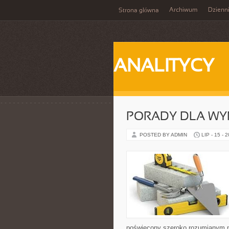
Archiwum
Dzienn
Strona główna
ANALITYCY
PORADY DLA WY
POSTED BY ADMIN
LIP - 15 - 
poświęcony szeroko rozumianym n