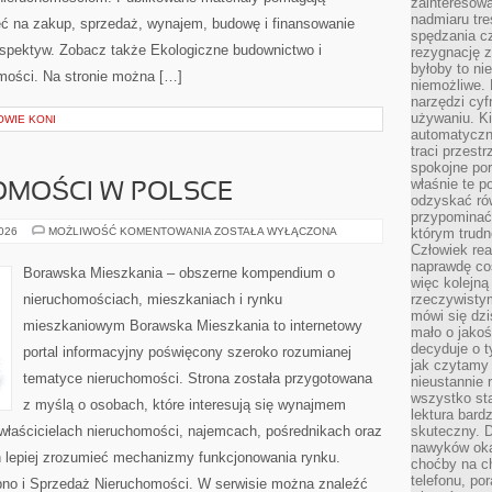
zainteresow
nadmiaru tre
ć na zakup, sprzedaż, wynajem, budowę i finansowanie
spędzania cz
rspektyw. Zobacz także Ekologiczne budownictwo i
rezygnację z
byłoby to n
homości. Na stronie można […]
niemożliwe. 
narzędzi cyf
używaniu. Ki
OWIE KONI
automatyczn
traci przestr
spokojne po
właśnie te p
OMOŚCI W POLSCE
odzyskać ró
przypominać
RYNEK
2026
MOŻLIWOŚĆ KOMENTOWANIA
ZOSTAŁA WYŁĄCZONA
którym trud
NIERUCHOMOŚCI
Człowiek rea
W
naprawdę co
POLSCE
Borawska Mieszkania – obszerne kompendium o
więc kolejną
nieruchomościach, mieszkaniach i rynku
rzeczywistym
mówi się dzi
mieszkaniowym Borawska Mieszkania to internetowy
mało o jakoś
decyduje o t
portal informacyjny poświęcony szeroko rozumianej
jak czytamy 
tematyce nieruchomości. Strona została przygotowana
nieustannie 
wszystko sta
z myślą o osobach, które interesują się wynajmem
lektura bard
, właścicielach nieruchomości, najemcach, pośrednikach oraz
skuteczny. D
nawyków oka
 lepiej zrozumieć mechanizmy funkcjonowania rynku.
choćby na c
telefonu, po
pno i Sprzedaż Nieruchomości. W serwisie można znaleźć