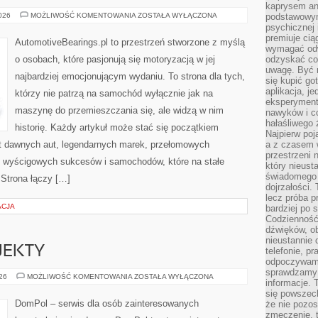
kaprysem ani
ZŁOTA
2026
MOŻLIWOŚĆ KOMENTOWANIA
ZOSTAŁA WYŁĄCZONA
podstawowy
ERA
psychicznej i
MOTORYZACJI
premiuje ci
AutomotiveBearings.pl to przestrzeń stworzone z myślą
wymagać odw
o osobach, które pasjonują się motoryzacją w jej
odzyskać co
uwagę. Być m
najbardziej emocjonującym wydaniu. To strona dla tych,
się kupić go
aplikacja, j
którzy nie patrzą na samochód wyłącznie jak na
eksperyment
maszynę do przemieszczania się, ale widzą w nim
nawyków i c
hałaśliwego 
historię. Każdy artykuł może stać się początkiem
Najpierw poj
at dawnych aut, legendarnych marek, przełomowych
a z czasem w
przestrzeni 
, wyścigowych sukcesów i samochodów, które na stałe
który nieust
świadomego 
 Strona łączy […]
dojrzałości.
lecz próba pr
ACJA
bardziej po 
Codzienność
dźwięków, ob
nieustannie 
OJEKTY
telefonie, p
odpoczywamy
sprawdzamy 
INSPIRACJE
026
MOŻLIWOŚĆ KOMENTOWANIA
ZOSTAŁA WYŁĄCZONA
informacje. T
I
PROJEKTY
się powszec
DomPol – serwis dla osób zainteresowanych
że nie pozos
zmęczenie, t