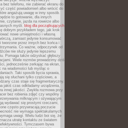
 bez telefonu, nie zabierać ekranu do
zyć część powiadomień albo wrócić do
które angażują uwagę w inny sposób.
będzie to gotowanie, dla innych
ie, czytanie, jazda na rowerze albo
łasnych myśli.
blog dla początkujących
ę dobrym przykładem tego, jak krok
dować nowe umiejętności i własną
twórczą, zamiast jedynie konsumować
i tworzone przez innych bez końca i
zatrzymania. Co ważne, odpoczynek od
dźców nie służy jedynie lepszemu
u. Pomaga także odzyskać głębszy
lacjami. Wiele rozmów prowadzimy dziś
ci, jednocześnie zerkając na ekran,
c na wiadomości lub myśląc o
daniach. Taki sposób bycia sprawia,
ują się słuchani tylko częściowo, a
dzany czas staje się fragmentaryczny.
na jakiś czas odkładamy urządzenia,
era innej jakości. Zwykła rozmowa przy
acer bez robienia zdjęć czy wspólny
 przerywania milknącym i ożywającym
ą wydawać się prostymi rzeczami,
 one często przywracają poczucie
Obecność nie wymaga spektakularnych
wymaga uwagi. Wielu ludzi boi się, że
znacza utratę kontaktu ze światem
 efektywności. Tymczasem bywa