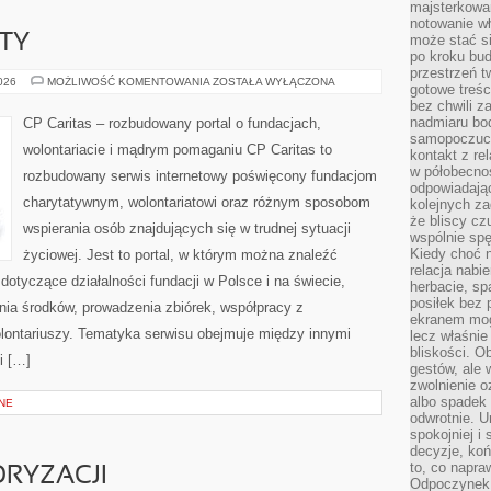
majsterkowan
notowanie w
KTY
może stać si
po kroku bu
przestrzeń 
GRANTY
2026
MOŻLIWOŚĆ KOMENTOWANIA
ZOSTAŁA WYŁĄCZONA
gotowe treśc
I
bez chwili 
PROJEKTY
nadmiaru bo
CP Caritas – rozbudowany portal o fundacjach,
samopoczuci
wolontariacie i mądrym pomaganiu CP Caritas to
kontakt z re
w półobecnoś
rozbudowany serwis internetowy poświęcony fundacjom
odpowiadają
charytatywnym, wolontariatowi oraz różnym sposobom
kolejnych za
że bliscy cz
wspierania osób znajdujących się w trudnej sytuacji
wspólnie spę
Kiedy choć 
życiowej. Jest to portal, w którym można znaleźć
relacja nabi
dotyczące działalności fundacji w Polsce i na świecie,
herbacie, sp
posiłek bez
ia środków, prowadzenia zbiórek, współpracy z
ekranem mog
ontariuszy. Tematyka serwisu obejmuje między innymi
lecz właśnie
bliskości. 
i […]
gestów, ale 
zwolnienie o
albo spadek
NE
odwrotnie. U
spokojniej i
decyzje, koń
to, co napra
RYZACJI
Odpoczynek o