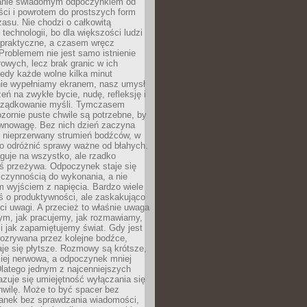
anie świadomym odpoczynkiem od
ści i powrotem do prostszych form
asu. Nie chodzi o całkowitą
 technologii, bo dla większości ludzi
iepraktyczne, a czasem wręcz
Problemem nie jest samo istnienie
rowych, lecz brak granic w ich
edy każde wolne kilka minut
ie wypełniamy ekranem, nasz umysł
zeń na zwykłe bycie, nudę, refleksję i
rządkowanie myśli. Tymczasem
ozornie puste chwile są potrzebne, by
wnowagę. Bez nich dzień zaczyna
 nieprzerwany strumień bodźców, w
no odróżnić sprawy ważne od błahych.
guje na wszystko, ale rzadko
ś przeżywa. Odpoczynek staje się
 czynnością do wykonania, a nie
 wyjściem z napięcia. Bardzo wiele
ś o produktywności, ale zaskakująco
ci uwagi. A przecież to właśnie uwaga
ym, jak pracujemy, jak rozmawiamy,
i jak zapamiętujemy świat. Gdy jest
rozrywana przez kolejne bodźce,
je się płytsze. Rozmowy są krótsze,
ziej nerwowa, a odpoczynek mniej
latego jednym z najcenniejszych
zuje się umiejętność wyłączania się
hwilę. Może to być spacer bez
ranek bez sprawdzania wiadomości,