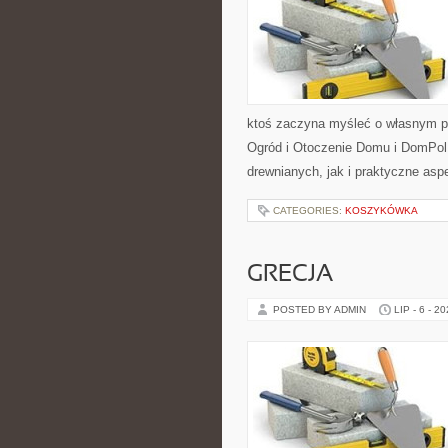
ktoś zaczyna myśleć o własnym p
Ogród i Otoczenie Domu i DomPol
drewnianych, jak i praktyczne aspe
CATEGORIES:
KOSZYKÓWKA
GRECJA
POSTED BY ADMIN
LIP - 6 - 2