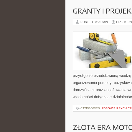
GRANTY I PROJE
POSTED BY ADMIN
LIP - 11 - 
przystępnie przedstawioną wiedzę 
organizowania pomocy, pozyskiwan
darczyńcami oraz angażowania wol
wiadomości dotyczące działalnośc
CATEGORIES:
ZDROWIE PSYCHICZ
ZŁOTA ERA MOTO