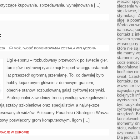
wieczór spę
 dotyczące kupowania, sprzedawania, wynajmowania […]
siedzenie w 
się dziwne, 
stymulacji.
ulgę, a pote
Warto zauważ
na naszą kon
kontakt z in
E
życiem spraw
własnego ry
które nie są
GRY
2026
MOŻLIWOŚĆ KOMENTOWANIA
ZOSTAŁA WYŁĄCZONA
E-
nie mamy wp
SPORTOWE
starannie w
Ligi e-sportu – rozbudowany przewodnik po świecie gier,
codzienności
długofalowo
turniejów i cyfrowej rywalizacji E-sport w ciągu ostatnich
bodźców nie
lat przeszedł ogromną przemianę. To, co dawniej było
świat. Częs
kontaktu ze 
hobby kojarzonym głównie z domowym graniem,
wszystko tr
obecnie stanowi rozbudowaną gałąź cyfrowej rozrywki.
największym
kolejnych in
Profesjonalni zawodnicy trenują według szczegółowych
wyciszenia.
być radykaln
ją sztaby szkoleniowe oraz specjalistów, a największe
cyfrowej rew
teresowanych widzów. Polecamy Poradniki i Strategie i Wasza
urządzeń. Ba
konsekwentn
ernetowy poświęcony grom komputerowym, ligom […]
momenty dnia
stołu, wyłąc
czynności, 
RACJE W EUROPIE
Dla jednych 