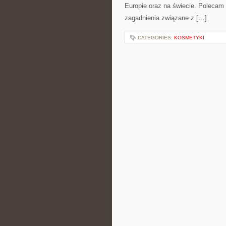
Europie oraz na świecie. Polecam K
zagadnienia związane z […]
CATEGORIES:
KOSMETYKI