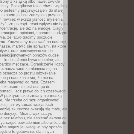
dzony z książką albo nawet zwykłe
ciszy. Początkowo takie chwile wydają
bo jesteśmy przyzwyczajeni do stałej
 Z czasem jednak zaczynają przynosić
m również większą jasność myślenia.
yć, że przesyt treści wpływa nie tylko
centrację, ale też na emocje. Ciągły
formacjami, opiniami, sporami i cudzym
ia, że łatwo tracimy poczucie
tmu. Zaczynamy reagować na nastroje,
 nasze, martwić się sprawami, na które
ływu, oraz porównywać się do
yselekcjonowanych obrazów cudzej
. To obciążenie bywa subtelne, ale
 bardzo męczące. Ograniczenie liczby
 oznacza więc zamknięcia się na
to oznacza po prostu odzyskanie
sobą i nauczenie się, że nie na
zeba reagować od razu. Czasem
 luksusem nie jest dostęp do
formacji, lecz prawo do ich czasowego
 W praktyce takie zmiany nie muszą
e. Nie trzeba od razu organizować
olucji ani wyrzucać wszystkich
rdziej skuteczne okazują się małe, ale
e decyzje. Można wyznaczyć
 bez telefonu, nie zabierać ekranu do
zyć część powiadomień albo wrócić do
które angażują uwagę w inny sposób.
będzie to gotowanie, dla innych