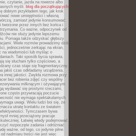
ie, czytanie, jazda na rowerze albo
łasnych myśli.
blog dla początkujących
ę dobrym przykładem tego, jak krok
dować nowe umiejętności i własną
twórczą, zamiast jedynie konsumować
i tworzone przez innych bez końca i
zatrzymania. Co ważne, odpoczynek od
dźców nie służy jedynie lepszemu
u. Pomaga także odzyskać głębszy
lacjami. Wiele rozmów prowadzimy dziś
ci, jednocześnie zerkając na ekran,
c na wiadomości lub myśląc o
daniach. Taki sposób bycia sprawia,
ują się słuchani tylko częściowo, a
dzany czas staje się fragmentaryczny.
na jakiś czas odkładamy urządzenia,
era innej jakości. Zwykła rozmowa przy
acer bez robienia zdjęć czy wspólny
 przerywania milknącym i ożywającym
ą wydawać się prostymi rzeczami,
 one często przywracają poczucie
Obecność nie wymaga spektakularnych
wymaga uwagi. Wielu ludzi boi się, że
znacza utratę kontaktu ze światem
 efektywności. Tymczasem bywa
mysł mniej przeciążony pracuje
 skuteczniej. Łatwiej wtedy podejmować
czyć rozpoczęte zadania i odróżniać
wdę ważne, od tego, co jedynie pilne.
d nadmiaru treści nie jest więc