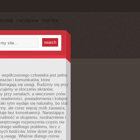
SCRIBE
FACEBOOK
TWITTER
 współczesnego człowieka jest pełna
razów i komunikatów, które
domagają się uwagi. Budzimy się przy
racujemy w otoczeniu ekranów,
 przy serialach, a wieczorem znów
wiadomości, powiadomienia i kolejne
aki rytm wydaje się naturalny, bo stał
hny, ale coraz więcej osób zauważa,
taje bez konsekwencji. Narastające
rudność w skupieniu, rozdrażnienie i
wnętrznego rozproszenia często nie
ednego wielkiego problemu, lecz z
nych bodźców, które dzień po dniu
ą uwagę. Właśnie dlatego rośnie