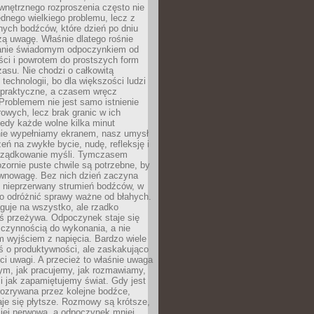
wnętrznego rozproszenia często nie
ednego wielkiego problemu, lecz z
nych bodźców, które dzień po dniu
ą uwagę. Właśnie dlatego rośnie
anie świadomym odpoczynkiem od
ści i powrotem do prostszych form
asu. Nie chodzi o całkowitą
 technologii, bo dla większości ludzi
iepraktyczne, a czasem wręcz
Problemem nie jest samo istnienie
rowych, lecz brak granic w ich
edy każde wolne kilka minut
ie wypełniamy ekranem, nasz umysł
zeń na zwykłe bycie, nudę, refleksję i
rządkowanie myśli. Tymczasem
ozornie puste chwile są potrzebne, by
wnowagę. Bez nich dzień zaczyna
 nieprzerwany strumień bodźców, w
no odróżnić sprawy ważne od błahych.
guje na wszystko, ale rzadko
ś przeżywa. Odpoczynek staje się
 czynnością do wykonania, a nie
 wyjściem z napięcia. Bardzo wiele
ś o produktywności, ale zaskakująco
ci uwagi. A przecież to właśnie uwaga
ym, jak pracujemy, jak rozmawiamy,
i jak zapamiętujemy świat. Gdy jest
rozrywana przez kolejne bodźce,
je się płytsze. Rozmowy są krótsze,
ziej nerwowa, a odpoczynek mniej