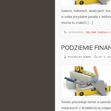
świecie, kulturach, atrakcjach, kuc
w sobie przydatne porady z lekki
można tu znaleźć […]
CATEGORIES:
ZIELONE OSIEDLA I 
PODZIEMIE FIN
POSTED BY ADMIN
LIP - 5 - 2
Serwis prezentuje temat w sposób 
związanych z działalnością zorga