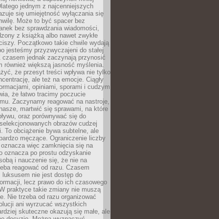
latego jednym z najcenniejszych
zuje się umiejętność wyłączania się
hwilę. Może to być spacer bez
ranek bez sprawdzania wiadomości,
dzony z książką albo nawet zwykłe
ciszy. Początkowo takie chwile wydają
bo jesteśmy przyzwyczajeni do stałej
 Z czasem jednak zaczynają przynosić
m również większą jasność myślenia.
yć, że przesyt treści wpływa nie tylko
centrację, ale też na emocje. Ciągły
formacjami, opiniami, sporami i cudzym
ia, że łatwo tracimy poczucie
tmu. Zaczynamy reagować na nastroje,
 nasze, martwić się sprawami, na które
ływu, oraz porównywać się do
yselekcjonowanych obrazów cudzej
. To obciążenie bywa subtelne, ale
 bardzo męczące. Ograniczenie liczby
 oznacza więc zamknięcia się na
to oznacza po prostu odzyskanie
sobą i nauczenie się, że nie na
zeba reagować od razu. Czasem
 luksusem nie jest dostęp do
formacji, lecz prawo do ich czasowego
 W praktyce takie zmiany nie muszą
e. Nie trzeba od razu organizować
olucji ani wyrzucać wszystkich
rdziej skuteczne okazują się małe, ale
e decyzje. Można wyznaczyć