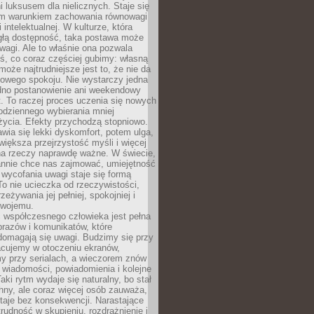
 luksusem dla nielicznych. Staje się
m warunkiem zachowania równowagi
 intelektualnej. W kulturze, która
ągłą dostępność, taka postawa może
agi. Ale to właśnie ona pozwala
ś, co coraz częściej gubimy: własną
oże najtrudniejsze jest to, że nie da
towego spokoju. Nie wystarczy jedna
edno postanowienie ani weekendowy
. To raczej proces uczenia się nowych
odziennego wybierania mniej
życia. Efekty przychodzą stopniowo.
awia się lekki dyskomfort, potem ulga,
iększa przejrzystość myśli i więcej
na rzeczy naprawdę ważne. W świecie,
annie chce nas zajmować, umiejętność
wycofania uwagi staje się formą
 To nie ucieczka od rzeczywistości,
zeżywania jej pełniej, spokojniej i
swojemu.
 współczesnego człowieka jest pełna
razów i komunikatów, które
domagają się uwagi. Budzimy się przy
racujemy w otoczeniu ekranów,
 przy serialach, a wieczorem znów
wiadomości, powiadomienia i kolejne
aki rytm wydaje się naturalny, bo stał
hny, ale coraz więcej osób zauważa,
taje bez konsekwencji. Narastające
rudność w skupieniu, rozdrażnienie i