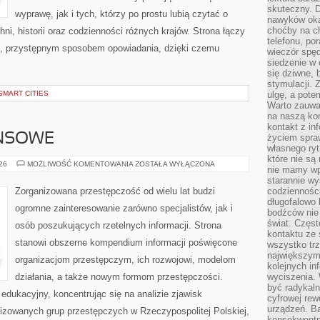
skuteczny. D
wyprawę, jak i tych, którzy po prostu lubią czytać o
nawyków oka
choćby na c
hni, historii oraz codzienności różnych krajów. Strona łączy
telefonu, po
m, przystępnym sposobem opowiadania, dzięki czemu
wieczór spę
siedzenie w 
się dziwne, 
stymulacji.
SMART CITIES
ulgę, a pote
Warto zauważ
na naszą kon
kontakt z in
ANSOWE
życiem spraw
własnego ry
które nie są
PODZIEMIE
026
MOŻLIWOŚĆ KOMENTOWANIA
ZOSTAŁA WYŁĄCZONA
nie mamy wp
FINANSOWE
starannie w
Zorganizowana przestępczość od wielu lat budzi
codzienności
długofalowo
ogromne zainteresowanie zarówno specjalistów, jak i
bodźców nie
świat. Częs
osób poszukujących rzetelnych informacji. Strona
kontaktu ze 
stanowi obszerne kompendium informacji poświęcone
wszystko tr
największym
organizacjom przestępczym, ich rozwojowi, modelom
kolejnych in
działania, a także nowym formom przestępczości.
wyciszenia.
być radykaln
edukacyjny, koncentrując się na analizie zjawisk
cyfrowej rew
urządzeń. Ba
nizowanych grup przestępczych w Rzeczypospolitej Polskiej,
konsekwentn