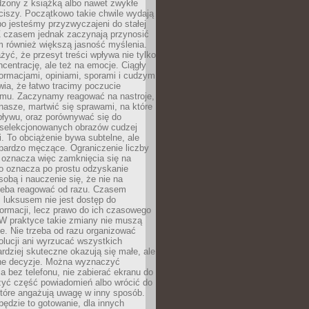
dzony z książką albo nawet zwykłe
ciszy. Początkowo takie chwile wydają
bo jesteśmy przyzwyczajeni do stałej
 Z czasem jednak zaczynają przynosić
m również większą jasność myślenia.
yć, że przesyt treści wpływa nie tylko
centrację, ale też na emocje. Ciągły
formacjami, opiniami, sporami i cudzym
ia, że łatwo tracimy poczucie
tmu. Zaczynamy reagować na nastroje,
 nasze, martwić się sprawami, na które
ływu, oraz porównywać się do
yselekcjonowanych obrazów cudzej
. To obciążenie bywa subtelne, ale
 bardzo męczące. Ograniczenie liczby
 oznacza więc zamknięcia się na
to oznacza po prostu odzyskanie
sobą i nauczenie się, że nie na
zeba reagować od razu. Czasem
 luksusem nie jest dostęp do
formacji, lecz prawo do ich czasowego
 W praktyce takie zmiany nie muszą
e. Nie trzeba od razu organizować
olucji ani wyrzucać wszystkich
rdziej skuteczne okazują się małe, ale
e decyzje. Można wyznaczyć
 bez telefonu, nie zabierać ekranu do
zyć część powiadomień albo wrócić do
które angażują uwagę w inny sposób.
będzie to gotowanie, dla innych