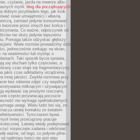
ie, czytanie, jazda na rowerze albo
łasnych myśli.
blog dla początkujących
ę dobrym przykładem tego, jak krok
dować nowe umiejętności i własną
twórczą, zamiast jedynie konsumować
i tworzone przez innych bez końca i
zatrzymania. Co ważne, odpoczynek od
dźców nie służy jedynie lepszemu
u. Pomaga także odzyskać głębszy
lacjami. Wiele rozmów prowadzimy dziś
ci, jednocześnie zerkając na ekran,
c na wiadomości lub myśląc o
daniach. Taki sposób bycia sprawia,
ują się słuchani tylko częściowo, a
dzany czas staje się fragmentaryczny.
na jakiś czas odkładamy urządzenia,
era innej jakości. Zwykła rozmowa przy
acer bez robienia zdjęć czy wspólny
 przerywania milknącym i ożywającym
ą wydawać się prostymi rzeczami,
 one często przywracają poczucie
Obecność nie wymaga spektakularnych
wymaga uwagi. Wielu ludzi boi się, że
znacza utratę kontaktu ze światem
 efektywności. Tymczasem bywa
mysł mniej przeciążony pracuje
 skuteczniej. Łatwiej wtedy podejmować
czyć rozpoczęte zadania i odróżniać
wdę ważne, od tego, co jedynie pilne.
d nadmiaru treści nie jest więc