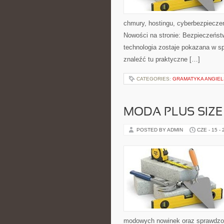
chmury, hostingu, cyberbezpiecz
Nowości na stronie: Bezpieczeństw
technologia zostaje pokazana w sp
znaleźć tu praktyczne […]
CATEGORIES:
GRAMATYKA ANGIE
MODA PLUS SIZE
POSTED BY ADMIN
CZE - 15 -
modowych nowinek oraz sprawdzon