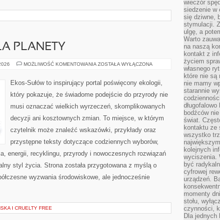
wieczór spę
siedzenie w 
się dziwne, 
stymulacji.
ulgę, a pote
Warto zauważ
LA PLANETY
na naszą kon
kontakt z in
życiem spraw
TECHNOLOGIE
 2026
MOŻLIWOŚĆ KOMENTOWANIA
ZOSTAŁA WYŁĄCZONA
własnego ry
DLA
PLANETY
które nie są
Ekos-Sułów to inspirujący portal poświęcony ekologii,
nie mamy wp
starannie w
który pokazuje, że świadome podejście do przyrody nie
codzienności
długofalowo
musi oznaczać wielkich wyrzeczeń, skomplikowanych
bodźców nie
decyzji ani kosztownych zmian. To miejsce, w którym
świat. Częs
kontaktu ze 
czytelnik może znaleźć wskazówki, przykłady oraz
wszystko tr
przystępne teksty dotyczące codziennych wyborów,
największym
kolejnych in
, energii, recyklingu, przyrody i nowoczesnych rozwiązań
wyciszenia.
być radykaln
alny styl życia. Strona została przygotowana z myślą o
cyfrowej rew
półczesne wyzwania środowiskowe, ale jednocześnie
urządzeń. Ba
konsekwentn
momenty dnia
stołu, wyłąc
czynności, 
KA I CRUELTY FREE
Dla jednych 