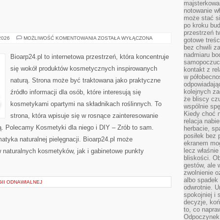
majsterkowan
notowanie w
może stać si
po kroku bu
przestrzeń 
EKO-
 2026
MOŻLIWOŚĆ KOMENTOWANIA
ZOSTAŁA WYŁĄCZONA
gotowe treśc
MAKIJAŻ
bez chwili 
nadmiaru bo
Bioarp24.pl to internetowa przestrzeń, która koncentruje
samopoczuci
się wokół produktów kosmetycznych inspirowanych
kontakt z re
w półobecnoś
naturą. Strona może być traktowana jako praktyczne
odpowiadają
kolejnych za
źródło informacji dla osób, które interesują się
że bliscy cz
kosmetykami opartymi na składnikach roślinnych. To
wspólnie spę
Kiedy choć 
strona, która wpisuje się w rosnące zainteresowanie
relacja nabi
ą. Polecamy Kosmetyki dla niego i DIY – Zrób to sam.
herbacie, sp
posiłek bez
tyka naturalnej pielęgnacji. Bioarp24.pl może
ekranem mog
lecz właśnie
 naturalnych kosmetyków, jak i gabinetowe punkty
bliskości. 
gestów, ale 
zwolnienie o
albo spadek
II ODNAWIALNEJ
odwrotnie. U
spokojniej i
decyzje, koń
to, co napra
Odpoczynek o