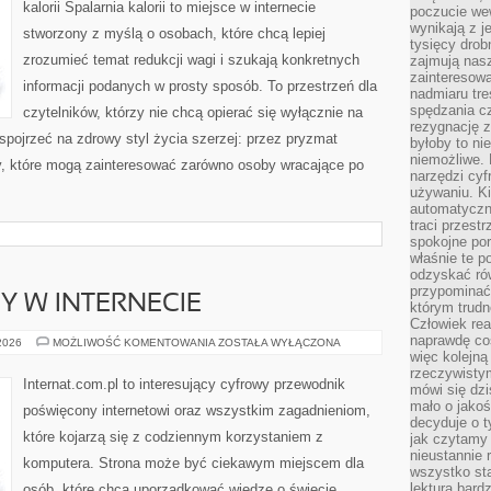
kalorii Spalarnia kalorii to miejsce w internecie
poczucie we
wynikają z j
stworzony z myślą o osobach, które chcą lepiej
tysięcy drob
zrozumieć temat redukcji wagi i szukają konkretnych
zajmują nasz
zainteresow
informacji podanych w prosty sposób. To przestrzeń dla
nadmiaru tre
spędzania cz
czytelników, którzy nie chcą opierać się wyłącznie na
rezygnację z
 spojrzeć na zdrowy styl życia szerzej: przez pryzmat
byłoby to n
niemożliwe. 
ty, które mogą zainteresować zarówno osoby wracające po
narzędzi cyf
używaniu. Ki
automatyczn
traci przestr
spokojne po
właśnie te p
odzyskać ró
przypominać
Y W INTERNECIE
którym trud
Człowiek rea
naprawdę co
NOWINKI
 2026
MOŻLIWOŚĆ KOMENTOWANIA
ZOSTAŁA WYŁĄCZONA
I
więc kolejną
TRENDY
rzeczywistym
W
Internat.com.pl to interesujący cyfrowy przewodnik
mówi się dzi
INTERNECIE
mało o jakoś
poświęcony internetowi oraz wszystkim zagadnieniom,
decyduje o t
które kojarzą się z codziennym korzystaniem z
jak czytamy 
nieustannie 
komputera. Strona może być ciekawym miejscem dla
wszystko sta
lektura bard
osób, które chcą uporządkować wiedzę o świecie