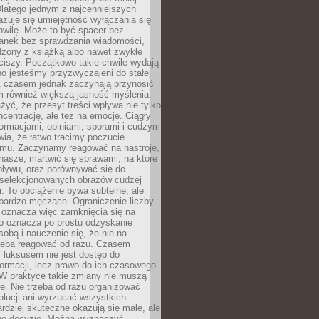
latego jednym z najcenniejszych
zuje się umiejętność wyłączania się
hwilę. Może to być spacer bez
ranek bez sprawdzania wiadomości,
dzony z książką albo nawet zwykłe
ciszy. Początkowo takie chwile wydają
bo jesteśmy przyzwyczajeni do stałej
 Z czasem jednak zaczynają przynosić
m również większą jasność myślenia.
yć, że przesyt treści wpływa nie tylko
centrację, ale też na emocje. Ciągły
formacjami, opiniami, sporami i cudzym
ia, że łatwo tracimy poczucie
tmu. Zaczynamy reagować na nastroje,
 nasze, martwić się sprawami, na które
ływu, oraz porównywać się do
yselekcjonowanych obrazów cudzej
. To obciążenie bywa subtelne, ale
 bardzo męczące. Ograniczenie liczby
 oznacza więc zamknięcia się na
to oznacza po prostu odzyskanie
sobą i nauczenie się, że nie na
zeba reagować od razu. Czasem
 luksusem nie jest dostęp do
formacji, lecz prawo do ich czasowego
 W praktyce takie zmiany nie muszą
e. Nie trzeba od razu organizować
olucji ani wyrzucać wszystkich
rdziej skuteczne okazują się małe, ale
e decyzje. Można wyznaczyć