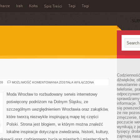
ikarze
Irak
Koks
Tagi
Tagi
Spis Treści
SUB
Codzienność
dźwięków, ob
ŚWIDNICA
026
MOŻLIWOŚĆ KOMENTOWANIA
ZOSTAŁA WYŁĄCZONA
nieustannie 
telefonie, p
odpoczywamy
Moda Wrocław to rozbudowany serwis internetowy
sprawdzamy 
poświęcony podróżom na Dolnym Śląsku, ze
informacje. T
się powszec
szczególnym uwzględnieniem Wrocławia oraz zakątków,
że nie pozos
które tworzą niezwykle inspirującą mapę tej części
zmęczenie, t
poczucie we
Polski. Strona jest blogiem, w którym można znaleźć
wynikają z j
tysięcy drob
lokalne inspiracje dotyczące zwiedzania, historii, kultury,
zajmują nasz
 rekreacji oraz codziennego życia w miastach i miasteczkach