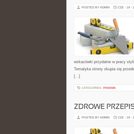
POSTED BY ADMIN
CZE - 19 -
wskazówki przydatne w pracy styli
Tematyka strony skupia się przed
[…]
CATEGORIES:
PANAMA
ZDROWE PRZEPI
POSTED BY ADMIN
CZE - 18 -