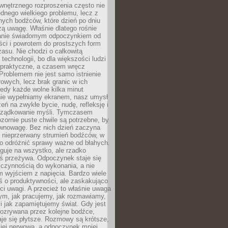
wnętrznego rozproszenia często nie
ednego wielkiego problemu, lecz z
nych bodźców, które dzień po dniu
ą uwagę. Właśnie dlatego rośnie
anie świadomym odpoczynkiem od
ści i powrotem do prostszych form
asu. Nie chodzi o całkowitą
 technologii, bo dla większości ludzi
iepraktyczne, a czasem wręcz
Problemem nie jest samo istnienie
rowych, lecz brak granic w ich
edy każde wolne kilka minut
ie wypełniamy ekranem, nasz umysł
zeń na zwykłe bycie, nudę, refleksję i
rządkowanie myśli. Tymczasem
ozornie puste chwile są potrzebne, by
wnowagę. Bez nich dzień zaczyna
 nieprzerwany strumień bodźców, w
no odróżnić sprawy ważne od błahych.
guje na wszystko, ale rzadko
ś przeżywa. Odpoczynek staje się
 czynnością do wykonania, a nie
 wyjściem z napięcia. Bardzo wiele
ś o produktywności, ale zaskakująco
ci uwagi. A przecież to właśnie uwaga
ym, jak pracujemy, jak rozmawiamy,
i jak zapamiętujemy świat. Gdy jest
rozrywana przez kolejne bodźce,
je się płytsze. Rozmowy są krótsze,
ziej nerwowa, a odpoczynek mniej