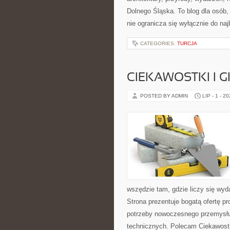
Dolnego Śląska. To blog dla osób
nie ogranicza się wyłącznie do na
CATEGORIES:
TURCJA
CIEKAWOSTKI I 
POSTED BY ADMIN
LIP - 1 - 2
wszędzie tam, gdzie liczy się wy
Strona prezentuje bogatą ofertę pr
potrzeby nowoczesnego przemysłu
technicznych. Polecam Ciekawostki