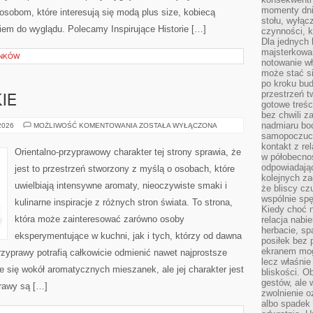
momenty dnia
 osobom, które interesują się modą plus size, kobiecą
stołu, wyłąc
iem do wyglądu. Polecamy Inspirujące Historie […]
czynności, 
Dla jednych 
majsterkowan
YNKÓW
notowanie w
może stać si
po kroku bu
przestrzeń 
IE
gotowe treśc
bez chwili 
nadmiaru bo
PERFUMY
 2026
MOŻLIWOŚĆ KOMENTOWANIA
ZOSTAŁA WYŁĄCZONA
DAMSKIE
samopoczuci
kontakt z re
Orientalno-przyprawowy charakter tej strony sprawia, że
w półobecnoś
odpowiadają
jest to przestrzeń stworzony z myślą o osobach, które
kolejnych za
uwielbiają intensywne aromaty, nieoczywiste smaki i
że bliscy cz
wspólnie spę
kulinarne inspiracje z różnych stron świata. To strona,
Kiedy choć 
która może zainteresować zarówno osoby
relacja nabi
herbacie, sp
eksperymentujące w kuchni, jak i tych, którzy od dawna
posiłek bez
ekranem mog
zyprawy potrafią całkowicie odmienić nawet najprostsze
lecz właśnie
e się wokół aromatycznych mieszanek, ale jej charakter jest
bliskości. 
gestów, ale 
rawy są […]
zwolnienie o
albo spadek