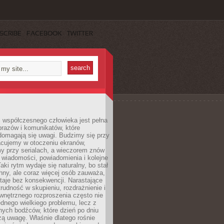
SCRIBE
FACEBOOK
TWITTER
 współczesnego człowieka jest pełna
razów i komunikatów, które
domagają się uwagi. Budzimy się przy
racujemy w otoczeniu ekranów,
 przy serialach, a wieczorem znów
wiadomości, powiadomienia i kolejne
aki rytm wydaje się naturalny, bo stał
hny, ale coraz więcej osób zauważa,
taje bez konsekwencji. Narastające
rudność w skupieniu, rozdrażnienie i
wnętrznego rozproszenia często nie
ednego wielkiego problemu, lecz z
nych bodźców, które dzień po dniu
ą uwagę. Właśnie dlatego rośnie