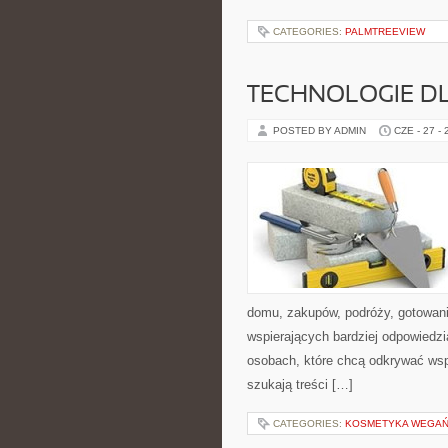
CATEGORIES:
PALMTREEVIEW
TECHNOLOGIE D
POSTED BY ADMIN
CZE - 27 -
domu, zakupów, podróży, gotowania
wspierających bardziej odpowiedzi
osobach, które chcą odkrywać ws
szukają treści […]
CATEGORIES:
KOSMETYKA WEGAŃS