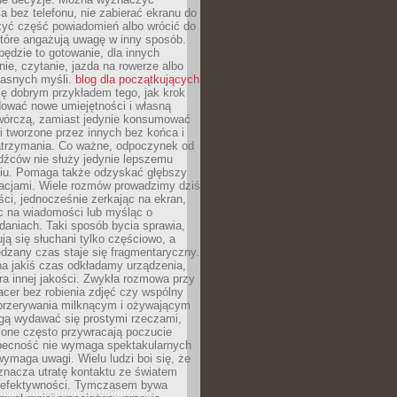
 bez telefonu, nie zabierać ekranu do
zyć część powiadomień albo wrócić do
które angażują uwagę w inny sposób.
będzie to gotowanie, dla innych
ie, czytanie, jazda na rowerze albo
łasnych myśli.
blog dla początkujących
ę dobrym przykładem tego, jak krok
dować nowe umiejętności i własną
twórczą, zamiast jedynie konsumować
i tworzone przez innych bez końca i
zatrzymania. Co ważne, odpoczynek od
dźców nie służy jedynie lepszemu
u. Pomaga także odzyskać głębszy
lacjami. Wiele rozmów prowadzimy dziś
ci, jednocześnie zerkając na ekran,
c na wiadomości lub myśląc o
daniach. Taki sposób bycia sprawia,
ują się słuchani tylko częściowo, a
dzany czas staje się fragmentaryczny.
na jakiś czas odkładamy urządzenia,
era innej jakości. Zwykła rozmowa przy
acer bez robienia zdjęć czy wspólny
 przerywania milknącym i ożywającym
ą wydawać się prostymi rzeczami,
 one często przywracają poczucie
Obecność nie wymaga spektakularnych
wymaga uwagi. Wielu ludzi boi się, że
znacza utratę kontaktu ze światem
 efektywności. Tymczasem bywa