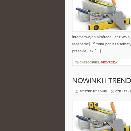
internetowych skrótach, lecz wolą
regeneracji. Strona porusza tema
przerwie, jak […]
CATEGORIES:
PRZYRODA
NOWINKI I TREND
POSTED BY ADMIN
CZE - 17 -