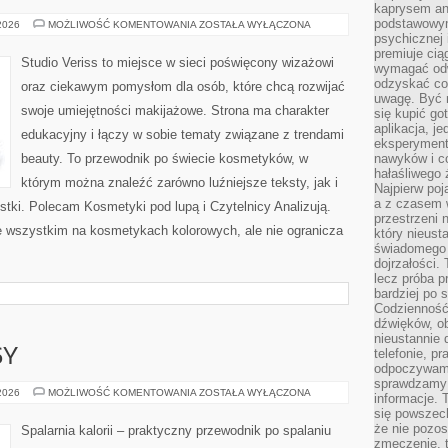
kaprysem ani
podstawowy
MAKIJAŻ
 2026
MOŻLIWOŚĆ KOMENTOWANIA
ZOSTAŁA WYŁĄCZONA
GWIAZD
psychicznej i
premiuje ci
Studio Veriss to miejsce w sieci poświęcony wizażowi
wymagać odw
odzyskać co
oraz ciekawym pomysłom dla osób, które chcą rozwijać
uwagę. Być m
swoje umiejętności makijażowe. Strona ma charakter
się kupić go
aplikacja, j
edukacyjny i łączy w sobie tematy związane z trendami
eksperyment
beauty. To przewodnik po świecie kosmetyków, w
nawyków i c
hałaśliwego 
którym można znaleźć zarówno luźniejsze teksty, jak i
Najpierw poj
a z czasem w
stki. Polecam Kosmetyki pod lupą i Czytelnicy Analizują.
przestrzeni 
e wszystkim na kosmetykach kolorowych, ale nie ogranicza
który nieust
świadomego 
dojrzałości.
lecz próba pr
bardziej po 
Codzienność
dźwięków, ob
nieustannie 
telefonie, p
SY
odpoczywamy
sprawdzamy 
ZDROWE
 2026
MOŻLIWOŚĆ KOMENTOWANIA
ZOSTAŁA WYŁĄCZONA
informacje. T
PRZEPISY
się powszec
że nie pozos
Spalarnia kalorii – praktyczny przewodnik po spalaniu
zmęczenie, t