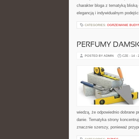
charakter bloga z tematyką bliską
elegancją i indywidualnym podejśc
CATEGORIES:
OGRZEWANIE BUD
PERFUMY DAMSK
POSTED BY ADMIN
CZE - 14 -
wiedzą, że odpowiednio dobrane pr
danie. Tematyka strony koncentruj
znacznie szerszy, ponieważ przyp