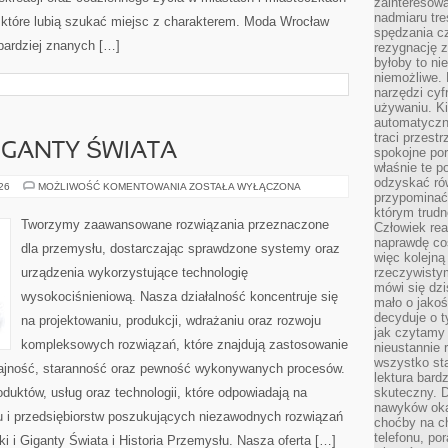
zainteresow
nadmiaru tre
, które lubią szukać miejsc z charakterem. Moda Wrocław
spędzania cz
jbardziej znanych […]
rezygnację z
byłoby to n
niemożliwe. 
narzędzi cyf
używaniu. Ki
automatyczn
traci przestr
GIGANTY ŚWIATA
spokojne po
właśnie te p
odzyskać ró
CIEKAWOSTKI
026
MOŻLIWOŚĆ KOMENTOWANIA
ZOSTAŁA WYŁĄCZONA
przypominać
I
GIGANTY
którym trud
ŚWIATA
Tworzymy zaawansowane rozwiązania przeznaczone
Człowiek rea
naprawdę co
dla przemysłu, dostarczając sprawdzone systemy oraz
więc kolejną
urządzenia wykorzystujące technologię
rzeczywistym
mówi się dzi
wysokociśnieniową. Nasza działalność koncentruje się
mało o jakoś
decyduje o t
na projektowaniu, produkcji, wdrażaniu oraz rozwoju
jak czytamy 
kompleksowych rozwiązań, które znajdują zastosowanie
nieustannie 
wszystko sta
dajność, staranność oraz pewność wykonywanych procesów.
lektura bard
oduktów, usług oraz technologii, które odpowiadają na
skuteczny. D
nawyków oka
 i przedsiębiorstw poszukujących niezawodnych rozwiązań
choćby na c
telefonu, po
 i Giganty Świata i Historia Przemysłu. Nasza oferta […]