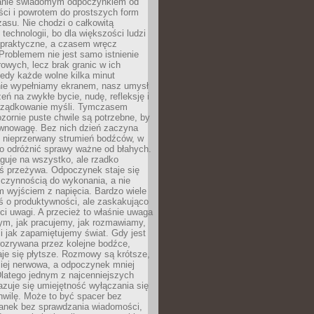
anie świadomym odpoczynkiem od
ści i powrotem do prostszych form
asu. Nie chodzi o całkowitą
 technologii, bo dla większości ludzi
iepraktyczne, a czasem wręcz
Problemem nie jest samo istnienie
rowych, lecz brak granic w ich
edy każde wolne kilka minut
ie wypełniamy ekranem, nasz umysł
zeń na zwykłe bycie, nudę, refleksję i
rządkowanie myśli. Tymczasem
ozornie puste chwile są potrzebne, by
wnowagę. Bez nich dzień zaczyna
 nieprzerwany strumień bodźców, w
no odróżnić sprawy ważne od błahych.
guje na wszystko, ale rzadko
ś przeżywa. Odpoczynek staje się
 czynnością do wykonania, a nie
 wyjściem z napięcia. Bardzo wiele
ś o produktywności, ale zaskakująco
ci uwagi. A przecież to właśnie uwaga
ym, jak pracujemy, jak rozmawiamy,
i jak zapamiętujemy świat. Gdy jest
rozrywana przez kolejne bodźce,
je się płytsze. Rozmowy są krótsze,
ziej nerwowa, a odpoczynek mniej
latego jednym z najcenniejszych
zuje się umiejętność wyłączania się
hwilę. Może to być spacer bez
ranek bez sprawdzania wiadomości,