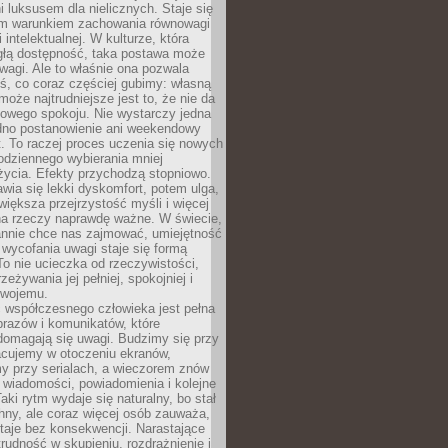
 luksusem dla nielicznych. Staje się
m warunkiem zachowania równowagi
 intelektualnej. W kulturze, która
ągłą dostępność, taka postawa może
agi. Ale to właśnie ona pozwala
ś, co coraz częściej gubimy: własną
oże najtrudniejsze jest to, że nie da
towego spokoju. Nie wystarczy jedna
edno postanowienie ani weekendowy
. To raczej proces uczenia się nowych
odziennego wybierania mniej
życia. Efekty przychodzą stopniowo.
awia się lekki dyskomfort, potem ulga,
iększa przejrzystość myśli i więcej
na rzeczy naprawdę ważne. W świecie,
annie chce nas zajmować, umiejętność
wycofania uwagi staje się formą
 To nie ucieczka od rzeczywistości,
zeżywania jej pełniej, spokojniej i
swojemu.
 współczesnego człowieka jest pełna
razów i komunikatów, które
domagają się uwagi. Budzimy się przy
racujemy w otoczeniu ekranów,
 przy serialach, a wieczorem znów
wiadomości, powiadomienia i kolejne
aki rytm wydaje się naturalny, bo stał
hny, ale coraz więcej osób zauważa,
taje bez konsekwencji. Narastające
rudność w skupieniu, rozdrażnienie i