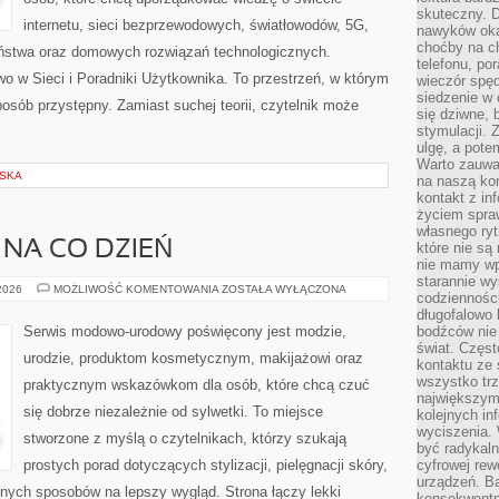
skuteczny. D
internetu, sieci bezprzewodowych, światłowodów, 5G,
nawyków oka
choćby na c
eństwa oraz domowych rozwiązań technologicznych.
telefonu, po
o w Sieci i Poradniki Użytkownika. To przestrzeń, w którym
wieczór spę
siedzenie w 
osób przystępny. Zamiast suchej teorii, czytelnik może
się dziwne, 
stymulacji.
ulgę, a pote
Warto zauważ
LSKA
na naszą kon
kontakt z in
życiem spraw
własnego ry
 NA CO DZIEŃ
które nie są
nie mamy wp
starannie w
MODA
 2026
MOŻLIWOŚĆ KOMENTOWANIA
ZOSTAŁA WYŁĄCZONA
codzienności
PLUS
SIZE
długofalowo
NA
Serwis modowo-urodowy poświęcony jest modzie,
bodźców nie
CO
świat. Częs
DZIEŃ
urodzie, produktom kosmetycznym, makijażowi oraz
kontaktu ze 
wszystko tr
praktycznym wskazówkom dla osób, które chcą czuć
największym
się dobrze niezależnie od sylwetki. To miejsce
kolejnych in
wyciszenia.
stworzone z myślą o czytelnikach, którzy szukają
być radykaln
prostych porad dotyczących stylizacji, pielęgnacji skóry,
cyfrowej rew
urządzeń. Ba
ych sposobów na lepszy wygląd. Strona łączy lekki
konsekwentn