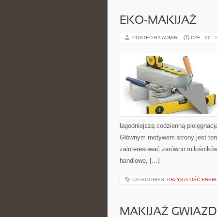
EKO-MAKIJAŻ
POSTED BY ADMIN
CZE - 20 -
łagodniejszą codzienną pielęgnacj
Głównym motywem strony jest tema
zainteresować zarówno miłośników
handlowe, […]
CATEGORIES:
PRZYSZŁOŚĆ ENERG
MAKIJAŻ GWIAZD