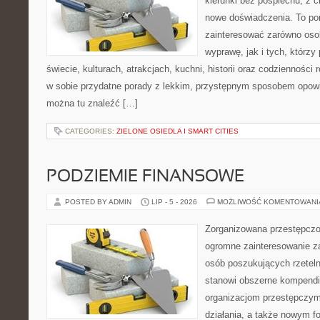
kierunki bez pośpiechu, z c
nowe doświadczenia. To por
zainteresować zarówno oso
wyprawę, jak i tych, którzy 
świecie, kulturach, atrakcjach, kuchni, historii oraz codzienności
w sobie przydatne porady z lekkim, przystępnym sposobem opowi
można tu znaleźć […]
CATEGORIES:
ZIELONE OSIEDLA I SMART CITIES
PODZIEMIE FINANSOWE
POSTED BY ADMIN
LIP - 5 - 2026
MOŻLIWOŚĆ KOMENTOWAN
Zorganizowana przestępczoś
ogromne zainteresowanie za
osób poszukujących rzeteln
stanowi obszerne kompendi
organizacjom przestępczym
działania, a także nowym f