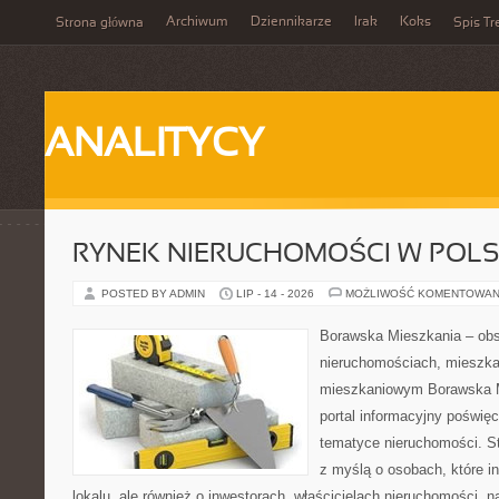
Archiwum
Dziennikarze
Irak
Koks
Strona główna
Spis Tr
ANALITYCY
RYNEK NIERUCHOMOŚCI W POL
POSTED BY ADMIN
LIP - 14 - 2026
MOŻLIWOŚĆ KOMENTOWAN
Borawska Mieszkania – ob
nieruchomościach, mieszka
mieszkaniowym Borawska Mi
portal informacyjny poświę
tematyce nieruchomości. S
z myślą o osobach, które i
lokalu, ale również o inwestorach, właścicielach nieruchomości, 