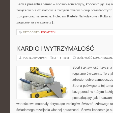
Serwis prezentuje temat w sposób edukacyjny, koncentrując się na
związanych z działalnością zorganizowanych grup przestępczych 
Europie oraz na świecie. Polecam Kartele Narkotykowe i Kultura i 
zagadnienia związane z […]
CATEGORIES:
KOSMETYKI
KARDIO I WYTRZYMAŁOŚĆ
POSTED BY ADMIN
LIP - 4 - 2026
MOŻLIWOŚĆ KOMENTOWAN
Sport i aktywność fizyczna 
regularne ćwiczenia. To sty
zdrowie, dobre samopoczuci
Strona poświęcona tej tem
bazę porad, w którym każdy
początkujący, jak i zaawa
wartościowe materiały dotyczące treningów, ćwiczeń, zdrowego st
świadomego rozwijania własnej sprawności. Serwis koncentruje s