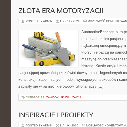
ZŁOTA ERA MOTORYZACJI
POSTED BY ADMIN
LIP - 11 - 2026
MOŻLIWOŚĆ KOMENTOWAN
AutomotiveBearings.pl to p
o osobach, które pasjonują 
najbardziej emocjonującym 
którzy nie patrzą na samoc
maszynę do przemieszczani
historię. Każdy artykuł mo
pasjonującej opowieści przez świat dawnych aut, legendarnych 
konstrukcji, zapomnianych modeli, wyścigowych sukcesów i samo
zapisały się w pamięci kierowców. Strona łączy […]
CATEGORIES:
ZAWODY I RYWALIZACJA
INSPIRACJE I PROJEKTY
POSTED BY ADMIN
LIP - 9 - 2026
MOŻLIWOŚĆ KOMENTOWAN