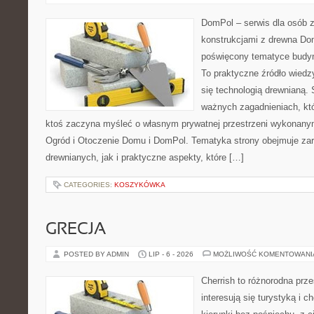
DomPol – serwis dla osób 
konstrukcjami z drewna Dom
poświęcony tematyce budyn
To praktyczne źródło wiedzy
się technologią drewnianą. 
ważnych zagadnieniach, któ
ktoś zaczyna myśleć o własnym prywatnej przestrzeni wykonan
Ogród i Otoczenie Domu i DomPol. Tematyka strony obejmuje z
drewnianych, jak i praktyczne aspekty, które […]
CATEGORIES:
KOSZYKÓWKA
GRECJA
POSTED BY ADMIN
LIP - 6 - 2026
MOŻLIWOŚĆ KOMENTOWAN
Cherrish to różnorodna prze
interesują się turystyką i