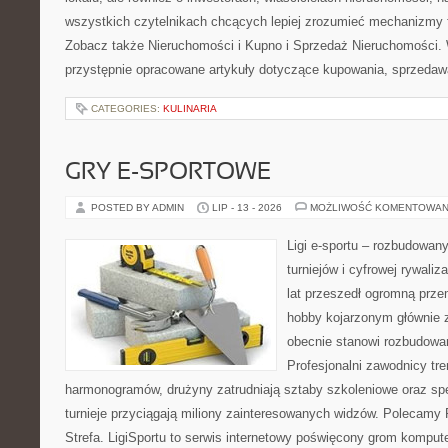
wszystkich czytelnikach chcących lepiej zrozumieć mechanizmy 
Zobacz także Nieruchomości i Kupno i Sprzedaż Nieruchomości.
przystępnie opracowane artykuły dotyczące kupowania, sprzeda
CATEGORIES:
KULINARIA
GRY E-SPORTOWE
POSTED BY ADMIN
LIP - 13 - 2026
MOŻLIWOŚĆ KOMENTOWAN
Ligi e-sportu – rozbudowany
turniejów i cyfrowej rywaliz
lat przeszedł ogromną prze
hobby kojarzonym głównie
obecnie stanowi rozbudowan
Profesjonalni zawodnicy tr
harmonogramów, drużyny zatrudniają sztaby szkoleniowe oraz spe
turnieje przyciągają miliony zainteresowanych widzów. Polecamy P
Strefa. LigiSportu to serwis internetowy poświęcony grom kompu