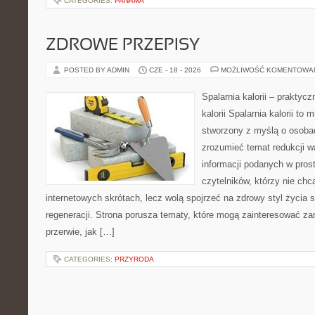
CATEGORIES:
PANAMA
ZDROWE PRZEPISY
POSTED BY ADMIN
CZE - 18 - 2026
MOŻLIWOŚĆ KOMENTOWA
Spalarnia kalorii – praktyc
kalorii Spalarnia kalorii to 
stworzony z myślą o osobac
zrozumieć temat redukcji w
informacji podanych w pros
czytelników, którzy nie chc
internetowych skrótach, lecz wolą spojrzeć na zdrowy styl życia 
regeneracji. Strona porusza tematy, które mogą zainteresować z
przerwie, jak […]
CATEGORIES:
PRZYRODA