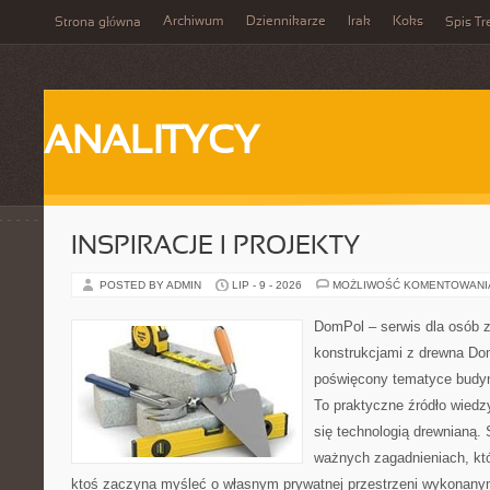
Archiwum
Dziennikarze
Irak
Koks
Strona główna
Spis Tr
ANALITYCY
INSPIRACJE I PROJEKTY
POSTED BY ADMIN
LIP - 9 - 2026
MOŻLIWOŚĆ KOMENTOWAN
DomPol – serwis dla osób 
konstrukcjami z drewna Dom
poświęcony tematyce budyn
To praktyczne źródło wiedzy
się technologią drewnianą. 
ważnych zagadnieniach, któ
ktoś zaczyna myśleć o własnym prywatnej przestrzeni wykonan