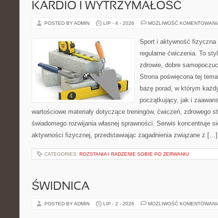
KARDIO I WYTRZYMAŁOŚĆ
POSTED BY ADMIN
LIP - 4 - 2026
MOŻLIWOŚĆ KOMENTOWAN
Sport i aktywność fizyczna 
regularne ćwiczenia. To sty
zdrowie, dobre samopoczuci
Strona poświęcona tej tem
bazę porad, w którym każdy
początkujący, jak i zaawa
wartościowe materiały dotyczące treningów, ćwiczeń, zdrowego st
świadomego rozwijania własnej sprawności. Serwis koncentruje s
aktywności fizycznej, przedstawiając zagadnienia związane z […]
CATEGORIES:
ROZSTANIA I RADZENIE SOBIE PO ZERWANIU
ŚWIDNICA
POSTED BY ADMIN
LIP - 2 - 2026
MOŻLIWOŚĆ KOMENTOWAN