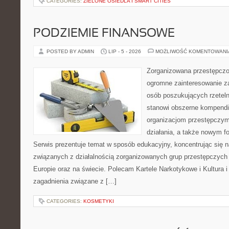
CATEGORIES:
ZIELONE OSIEDLA I SMART CITIES
PODZIEMIE FINANSOWE
POSTED BY ADMIN
LIP - 5 - 2026
MOŻLIWOŚĆ KOMENTOWAN
Zorganizowana przestępczoś
ogromne zainteresowanie za
osób poszukujących rzeteln
stanowi obszerne kompendi
organizacjom przestępczym
działania, a także nowym f
Serwis prezentuje temat w sposób edukacyjny, koncentrując się na
związanych z działalnością zorganizowanych grup przestępczych 
Europie oraz na świecie. Polecam Kartele Narkotykowe i Kultura i 
zagadnienia związane z […]
CATEGORIES:
KOSMETYKI