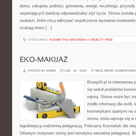
domu, zakupów, podróży, gotowania, energii, recyklingu, przyrod
wspierających bardziej odpowiedzialny styl życia. Strona została
osobach, które chcą odkrywać współczesne wyzwania środowisko
szukają treści […]
CATEGORIES:
KOSMETYKA WEGAŃSKA I CRUELTY FREE
EKO-MAKIJAŻ
POSTED BY ADMIN
CZE - 20 - 2026
MOŻLIWOŚĆ KOMENTOWA
Bioarp24.pl to internetowa 
się wokół produktów kosme
naturą. Strona może być tr
źródło informacji dla osób, k
kosmetykami opartymi na sk
strona, która wpisuje się w
łagodniejszą codzienną pielęgnacją. Polecamy Kosmetyki dla nieg
Głównym motywem strony jest tematyka naturalnej pielęgnacji. B