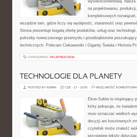
wysokociśnieniową. Nasza d
na projektowaniu, produkcji
kompleksowych rozwiązań, 
wszędzie tam, gdzie liczy się wydajność, staranność oraz pewn
Strona prezentuje bogatą ofertę produktów, usług oraz technologii
potrzeby nowoczesnego przemysłu i przedsiębiorstw poszukując
technicznych. Polecam Ciekawostki i Giganty Świata i Historia P
CATEGORIES:
PALMTREEVIEW
TECHNOLOGIE DLA PLANETY
POSTED BY ADMIN
CZE - 27 - 2026
MOŻLIWOŚĆ KOMENTOWA
Ekos-Sułów to inspirujący p
który pokazuje, że świadom
musi oznaczać wielkich wy
decyzji ani kosztownych zm
czytelnik może znaleźć wsk
przystępne teksty dotyczą