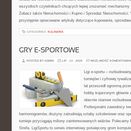
wszystkich czytelnikach chcących lepiej zrozumieć mechanizmy 
Zobacz także Nieruchomości i Kupno i Sprzedaż Nieruchomości.
przystępnie opracowane artykuły dotyczące kupowania, sprzeda
CATEGORIES:
KULINARIA
GRY E-SPORTOWE
POSTED BY ADMIN
LIP - 13 - 2026
MOŻLIWOŚĆ KOMENTOWAN
Ligi e-sportu – rozbudowany
turniejów i cyfrowej rywaliz
lat przeszedł ogromną prze
hobby kojarzonym głównie
obecnie stanowi rozbudowan
Profesjonalni zawodnicy tr
harmonogramów, drużyny zatrudniają sztaby szkoleniowe oraz spe
turnieje przyciągają miliony zainteresowanych widzów. Polecamy P
Strefa. LigiSportu to serwis internetowy poświęcony grom kompu