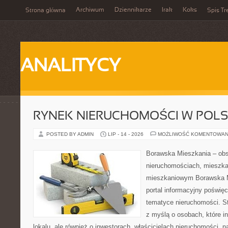
Archiwum
Dziennikarze
Irak
Koks
Strona główna
Spis Tr
ANALITYCY
RYNEK NIERUCHOMOŚCI W POL
POSTED BY ADMIN
LIP - 14 - 2026
MOŻLIWOŚĆ KOMENTOWAN
Borawska Mieszkania – ob
nieruchomościach, mieszka
mieszkaniowym Borawska Mi
portal informacyjny poświę
tematyce nieruchomości. S
z myślą o osobach, które i
lokalu, ale również o inwestorach, właścicielach nieruchomości, 