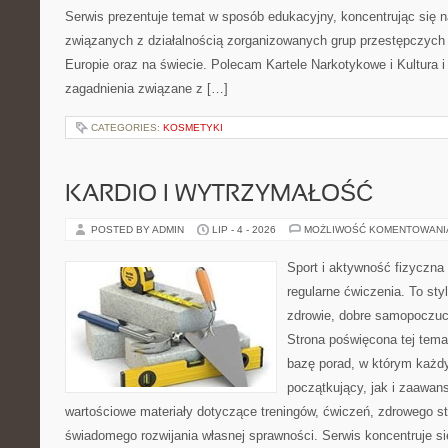
Serwis prezentuje temat w sposób edukacyjny, koncentrując się na
związanych z działalnością zorganizowanych grup przestępczych 
Europie oraz na świecie. Polecam Kartele Narkotykowe i Kultura i 
zagadnienia związane z […]
CATEGORIES:
KOSMETYKI
KARDIO I WYTRZYMAŁOŚĆ
POSTED BY ADMIN
LIP - 4 - 2026
MOŻLIWOŚĆ KOMENTOWAN
Sport i aktywność fizyczna 
regularne ćwiczenia. To sty
zdrowie, dobre samopoczuci
Strona poświęcona tej tem
bazę porad, w którym każdy
początkujący, jak i zaawa
wartościowe materiały dotyczące treningów, ćwiczeń, zdrowego st
świadomego rozwijania własnej sprawności. Serwis koncentruje s