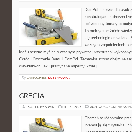
DomPol – serwis dla osób 
konstrukcjami z drewna Dom
poświęcony tematyce budyn
To praktyczne źródło wiedzy
się technologią drewnianą. 
ważnych zagadnieniach, któ
ktoś zaczyna myśleć o własnym prywatnej przestrzeni wykonan
Ogród i Otoczenie Domu i DomPol. Tematyka strony obejmuje z
drewnianych, jak i praktyczne aspekty, które […]
CATEGORIES:
KOSZYKÓWKA
GRECJA
POSTED BY ADMIN
LIP - 6 - 2026
MOŻLIWOŚĆ KOMENTOWAN
Cherrish to różnorodna prze
interesują się turystyką i