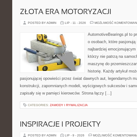
ZŁOTA ERA MOTORYZACJI
POSTED BY ADMIN
LIP - 11 - 2026
MOŻLIWOŚĆ KOMENTOWAN
AutomotiveBearings.pl to p
o osobach, które pasjonują 
najbardziej emocjonującym 
którzy nie patrzą na samoc
maszynę do przemieszczani
historię. Każdy artykuł mo
pasjonującej opowieści przez świat dawnych aut, legendarnych 
konstrukcji, zapomnianych modeli, wyścigowych sukcesów i samo
zapisały się w pamięci kierowców. Strona łączy […]
CATEGORIES:
ZAWODY I RYWALIZACJA
INSPIRACJE I PROJEKTY
POSTED BY ADMIN
LIP - 9 - 2026
MOŻLIWOŚĆ KOMENTOWAN