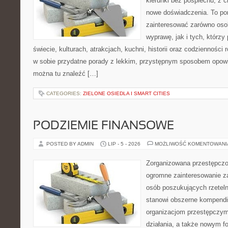
kierunki bez pośpiechu, z c
nowe doświadczenia. To por
zainteresować zarówno oso
wyprawę, jak i tych, którzy 
świecie, kulturach, atrakcjach, kuchni, historii oraz codzienności
w sobie przydatne porady z lekkim, przystępnym sposobem opowi
można tu znaleźć […]
CATEGORIES:
ZIELONE OSIEDLA I SMART CITIES
PODZIEMIE FINANSOWE
POSTED BY ADMIN
LIP - 5 - 2026
MOŻLIWOŚĆ KOMENTOWAN
Zorganizowana przestępczoś
ogromne zainteresowanie za
osób poszukujących rzeteln
stanowi obszerne kompendi
organizacjom przestępczym
działania, a także nowym f