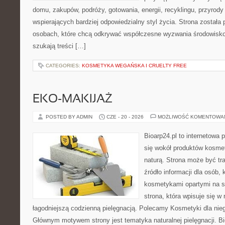
domu, zakupów, podróży, gotowania, energii, recyklingu, przyrod
wspierających bardziej odpowiedzialny styl życia. Strona została
osobach, które chcą odkrywać współczesne wyzwania środowisko
szukają treści […]
CATEGORIES:
KOSMETYKA WEGAŃSKA I CRUELTY FREE
EKO-MAKIJAŻ
POSTED BY ADMIN
CZE - 20 - 2026
MOŻLIWOŚĆ KOMENTOWA
Bioarp24.pl to internetowa 
się wokół produktów kosme
naturą. Strona może być tr
źródło informacji dla osób, k
kosmetykami opartymi na sk
strona, która wpisuje się w
łagodniejszą codzienną pielęgnacją. Polecamy Kosmetyki dla nieg
Głównym motywem strony jest tematyka naturalnej pielęgnacji. B