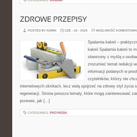
CATEGORIES:
PANAMA
ZDROWE PRZEPISY
POSTED BY ADMIN
CZE - 18 - 2026
MOŻLIWOŚĆ KOMENTOWA
Spalarnia kalorii – praktyc
kalorii Spalarnia kalorii to 
stworzony z myślą o osobac
zrozumieć temat redukcji w
informacji podanych w pros
czytelników, którzy nie chc
internetowych skrótach, lecz wolą spojrzeć na zdrowy styl życia 
regeneracji. Strona porusza tematy, które mogą zainteresować z
przerwie, jak […]
CATEGORIES:
PRZYRODA