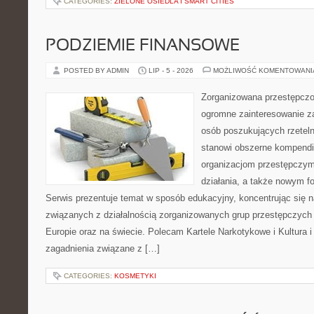
CATEGORIES:
ZIELONE OSIEDLA I SMART CITIES
PODZIEMIE FINANSOWE
POSTED BY ADMIN
LIP - 5 - 2026
MOŻLIWOŚĆ KOMENTOWAN
Zorganizowana przestępczoś
ogromne zainteresowanie za
osób poszukujących rzeteln
stanowi obszerne kompendi
organizacjom przestępczym
działania, a także nowym f
Serwis prezentuje temat w sposób edukacyjny, koncentrując się na
związanych z działalnością zorganizowanych grup przestępczych 
Europie oraz na świecie. Polecam Kartele Narkotykowe i Kultura i 
zagadnienia związane z […]
CATEGORIES:
KOSMETYKI