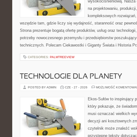
wysokociśnieniową. Nasza d
na projektowaniu, produkcji
kompleksowych rozwiązań, 
wszędzie tam, gdzie liczy się wydajność, staranność oraz pewn
Strona prezentuje bogatą ofertę produktów, usług oraz technologii
potrzeby nowoczesnego przemysłu i przedsiębiorstw poszukując
technicznych. Polecam Ciekawostki i Giganty Świata i Historia P
CATEGORIES:
PALMTREEVIEW
TECHNOLOGIE DLA PLANETY
POSTED BY ADMIN
CZE - 27 - 2026
MOŻLIWOŚĆ KOMENTOWA
Ekos-Sułów to inspirujący p
który pokazuje, że świadom
musi oznaczać wielkich wy
decyzji ani kosztownych zm
czytelnik może znaleźć wsk
przystępne teksty dotyczą