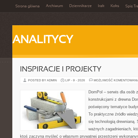
Archiwum
Dziennikarze
Irak
Koks
Strona główna
Spis Tr
ANALITYCY
INSPIRACJE I PROJEKTY
POSTED BY ADMIN
LIP - 9 - 2026
MOŻLIWOŚĆ KOMENTOWAN
DomPol – serwis dla osób 
konstrukcjami z drewna Dom
poświęcony tematyce budyn
To praktyczne źródło wiedzy
się technologią drewnianą. 
ważnych zagadnieniach, któ
ktoś zaczyna myśleć o własnym prywatnej przestrzeni wykonan