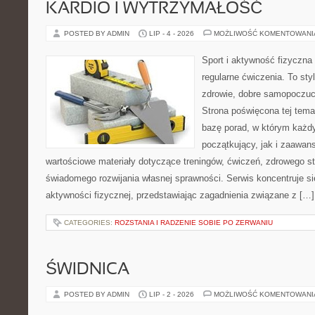
KARDIO I WYTRZYMAŁOŚĆ
POSTED BY ADMIN
LIP - 4 - 2026
MOŻLIWOŚĆ KOMENTOWAN
Sport i aktywność fizyczna 
regularne ćwiczenia. To sty
zdrowie, dobre samopoczuci
Strona poświęcona tej tem
bazę porad, w którym każdy
początkujący, jak i zaawa
wartościowe materiały dotyczące treningów, ćwiczeń, zdrowego st
świadomego rozwijania własnej sprawności. Serwis koncentruje s
aktywności fizycznej, przedstawiając zagadnienia związane z […]
CATEGORIES:
ROZSTANIA I RADZENIE SOBIE PO ZERWANIU
ŚWIDNICA
POSTED BY ADMIN
LIP - 2 - 2026
MOŻLIWOŚĆ KOMENTOWAN