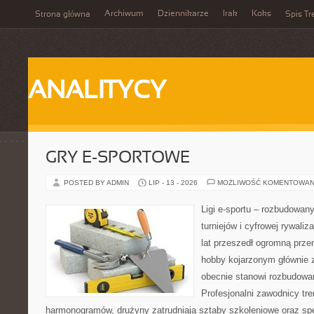
Archiwum
Dziennikarze
Irak
Koks
Strona główna
Spis Tr
ANALITYCY
GRY E-SPORTOWE
POSTED BY ADMIN
LIP - 13 - 2026
MOŻLIWOŚĆ KOMENTOWAN
Ligi e-sportu – rozbudowany
turniejów i cyfrowej rywaliz
lat przeszedł ogromną prze
hobby kojarzonym głównie
obecnie stanowi rozbudowan
Profesjonalni zawodnicy tr
harmonogramów, drużyny zatrudniają sztaby szkoleniowe oraz spe