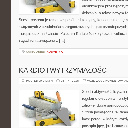
organizacjom przestępczym
działania, a także nowym f
Serwis prezentuje temat w sposób edukacyjny, koncentrując się na
związanych z działalnością zorganizowanych grup przestępczych 
Europie oraz na świecie. Polecam Kartele Narkotykowe i Kultura i 
zagadnienia związane z […]
CATEGORIES:
KOSMETYKI
KARDIO I WYTRZYMAŁOŚĆ
POSTED BY ADMIN
LIP - 4 - 2026
MOŻLIWOŚĆ KOMENTOWAN
Sport i aktywność fizyczna 
regularne ćwiczenia. To sty
zdrowie, dobre samopoczuci
Strona poświęcona tej tem
bazę porad, w którym każdy
początkujący, jak i zaawa