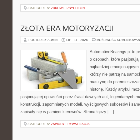
CATEGORIES:
ZDROWIE PSYCHICZNE
ZŁOTA ERA MOTORYZACJI
POSTED BY ADMIN
LIP - 11 - 2026
MOŻLIWOŚĆ KOMENTOWAN
AutomotiveBearings.pl to p
o osobach, które pasjonują 
najbardziej emocjonującym 
którzy nie patrzą na samoc
maszynę do przemieszczani
historię. Każdy artykuł mo
pasjonującej opowieści przez świat dawnych aut, legendarnych 
konstrukcji, zapomnianych modeli, wyścigowych sukcesów i samo
zapisały się w pamięci kierowców. Strona łączy […]
CATEGORIES:
ZAWODY I RYWALIZACJA