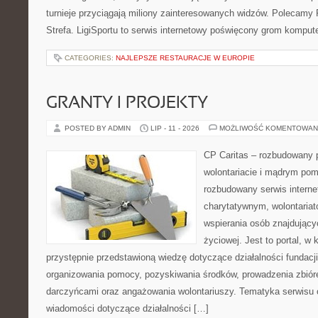
turnieje przyciągają miliony zainteresowanych widzów. Polecamy P
Strefa. LigiSportu to serwis internetowy poświęcony grom kompu
CATEGORIES:
NAJLEPSZE RESTAURACJE W EUROPIE
GRANTY I PROJEKTY
POSTED BY ADMIN
LIP - 11 - 2026
MOŻLIWOŚĆ KOMENTOWAN
CP Caritas – rozbudowany p
wolontariacie i mądrym pom
rozbudowany serwis intern
charytatywnym, wolontaria
wspierania osób znajdującyc
życiowej. Jest to portal, 
przystępnie przedstawioną wiedzę dotyczące działalności fundacji
organizowania pomocy, pozyskiwania środków, prowadzenia zbiór
darczyńcami oraz angażowania wolontariuszy. Tematyka serwisu 
wiadomości dotyczące działalności […]