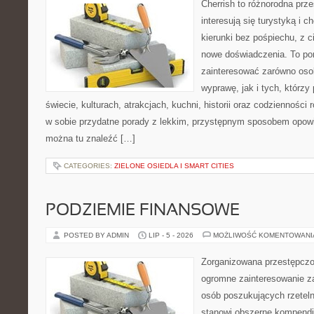
Cherrish to różnorodna prze
interesują się turystyką i
kierunki bez pośpiechu, z c
nowe doświadczenia. To por
zainteresować zarówno oso
wyprawę, jak i tych, którzy 
świecie, kulturach, atrakcjach, kuchni, historii oraz codzienności
w sobie przydatne porady z lekkim, przystępnym sposobem opowi
można tu znaleźć […]
CATEGORIES:
ZIELONE OSIEDLA I SMART CITIES
PODZIEMIE FINANSOWE
POSTED BY ADMIN
LIP - 5 - 2026
MOŻLIWOŚĆ KOMENTOWAN
Zorganizowana przestępczoś
ogromne zainteresowanie za
osób poszukujących rzeteln
stanowi obszerne kompendi