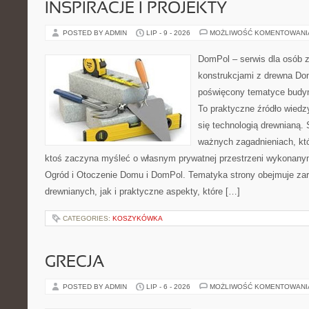
INSPIRACJE I PROJEKTY
POSTED BY ADMIN
LIP - 9 - 2026
MOŻLIWOŚĆ KOMENTOWAN
DomPol – serwis dla osób 
konstrukcjami z drewna Dom
poświęcony tematyce budyn
To praktyczne źródło wiedzy
się technologią drewnianą. 
ważnych zagadnieniach, któ
ktoś zaczyna myśleć o własnym prywatnej przestrzeni wykonan
Ogród i Otoczenie Domu i DomPol. Tematyka strony obejmuje z
drewnianych, jak i praktyczne aspekty, które […]
CATEGORIES:
KOSZYKÓWKA
GRECJA
POSTED BY ADMIN
LIP - 6 - 2026
MOŻLIWOŚĆ KOMENTOWAN