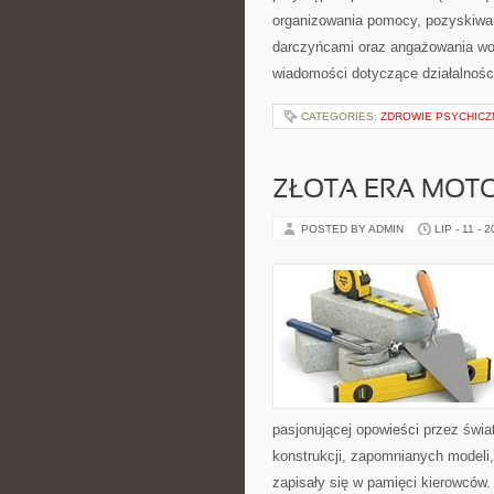
organizowania pomocy, pozyskiwan
darczyńcami oraz angażowania wol
wiadomości dotyczące działalnośc
CATEGORIES:
ZDROWIE PSYCHICZ
ZŁOTA ERA MOTO
POSTED BY ADMIN
LIP - 11 - 
pasjonującej opowieści przez świ
konstrukcji, zapomnianych modeli
zapisały się w pamięci kierowców.