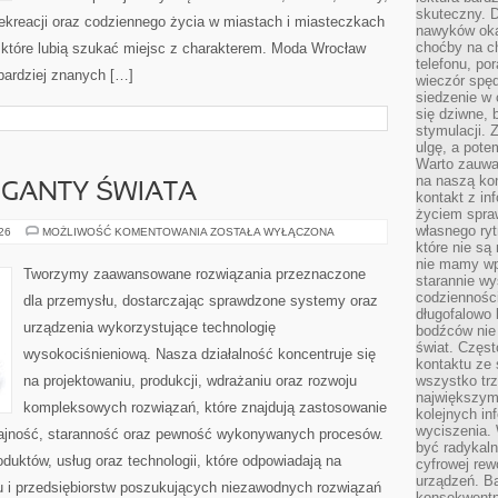
skuteczny. D
 rekreacji oraz codziennego życia w miastach i miasteczkach
nawyków oka
choćby na c
, które lubią szukać miejsc z charakterem. Moda Wrocław
telefonu, po
jbardziej znanych […]
wieczór spę
siedzenie w 
się dziwne, 
stymulacji.
ulgę, a pote
Warto zauważ
na naszą kon
GIGANTY ŚWIATA
kontakt z in
życiem spraw
własnego ry
CIEKAWOSTKI
026
MOŻLIWOŚĆ KOMENTOWANIA
ZOSTAŁA WYŁĄCZONA
I
które nie są
GIGANTY
nie mamy wp
ŚWIATA
Tworzymy zaawansowane rozwiązania przeznaczone
starannie w
codzienności
dla przemysłu, dostarczając sprawdzone systemy oraz
długofalowo
urządzenia wykorzystujące technologię
bodźców nie
świat. Częs
wysokociśnieniową. Nasza działalność koncentruje się
kontaktu ze 
na projektowaniu, produkcji, wdrażaniu oraz rozwoju
wszystko tr
największym
kompleksowych rozwiązań, które znajdują zastosowanie
kolejnych in
wyciszenia.
dajność, staranność oraz pewność wykonywanych procesów.
być radykaln
oduktów, usług oraz technologii, które odpowiadają na
cyfrowej rew
urządzeń. Ba
 i przedsiębiorstw poszukujących niezawodnych rozwiązań
konsekwentn