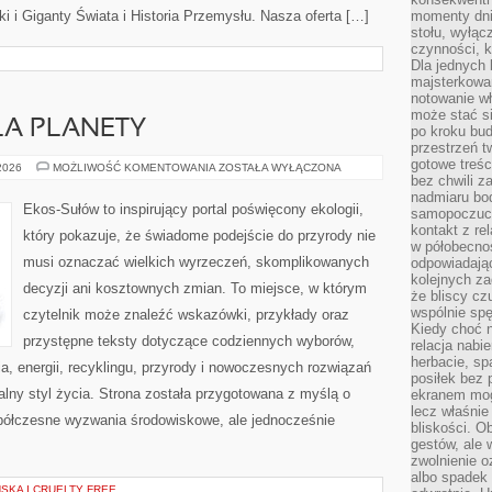
 i Giganty Świata i Historia Przemysłu. Nasza oferta […]
momenty dnia
stołu, wyłąc
czynności, 
Dla jednych 
majsterkowan
notowanie w
może stać si
LA PLANETY
po kroku bu
przestrzeń 
gotowe treśc
TECHNOLOGIE
 2026
MOŻLIWOŚĆ KOMENTOWANIA
ZOSTAŁA WYŁĄCZONA
DLA
bez chwili 
PLANETY
nadmiaru bo
Ekos-Sułów to inspirujący portal poświęcony ekologii,
samopoczuci
kontakt z re
który pokazuje, że świadome podejście do przyrody nie
w półobecnoś
musi oznaczać wielkich wyrzeczeń, skomplikowanych
odpowiadają
kolejnych za
decyzji ani kosztownych zmian. To miejsce, w którym
że bliscy cz
wspólnie spę
czytelnik może znaleźć wskazówki, przykłady oraz
Kiedy choć 
przystępne teksty dotyczące codziennych wyborów,
relacja nabi
herbacie, sp
, energii, recyklingu, przyrody i nowoczesnych rozwiązań
posiłek bez
alny styl życia. Strona została przygotowana z myślą o
ekranem mog
lecz właśnie
półczesne wyzwania środowiskowe, ale jednocześnie
bliskości. 
gestów, ale 
zwolnienie o
albo spadek
KA I CRUELTY FREE