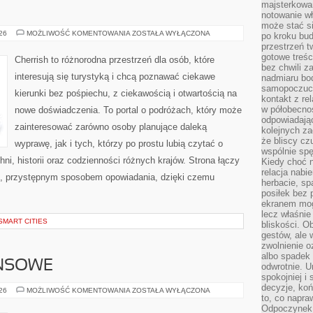
majsterkowan
notowanie w
może stać si
GRECJA
026
MOŻLIWOŚĆ KOMENTOWANIA
ZOSTAŁA WYŁĄCZONA
po kroku bu
przestrzeń 
gotowe treśc
Cherrish to różnorodna przestrzeń dla osób, które
bez chwili 
interesują się turystyką i chcą poznawać ciekawe
nadmiaru bo
samopoczuci
kierunki bez pośpiechu, z ciekawością i otwartością na
kontakt z re
w półobecnoś
nowe doświadczenia. To portal o podróżach, który może
odpowiadają
zainteresować zarówno osoby planujące daleką
kolejnych za
że bliscy cz
wyprawę, jak i tych, którzy po prostu lubią czytać o
wspólnie spę
hni, historii oraz codzienności różnych krajów. Strona łączy
Kiedy choć 
relacja nabi
m, przystępnym sposobem opowiadania, dzięki czemu
herbacie, sp
posiłek bez
ekranem mog
lecz właśnie
SMART CITIES
bliskości. 
gestów, ale 
zwolnienie o
albo spadek
ANSOWE
odwrotnie. U
spokojniej i
decyzje, koń
PODZIEMIE
026
MOŻLIWOŚĆ KOMENTOWANIA
ZOSTAŁA WYŁĄCZONA
to, co napra
FINANSOWE
Odpoczynek o