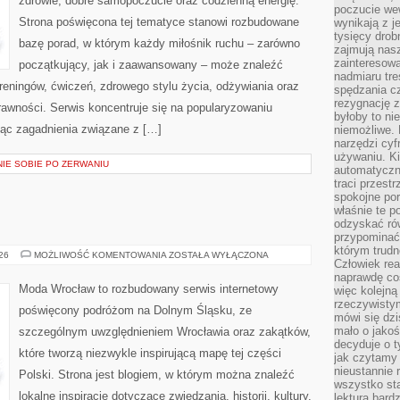
zdrowie, dobre samopoczucie oraz codzienną energię.
poczucie we
Strona poświęcona tej tematyce stanowi rozbudowane
wynikają z j
tysięcy drob
bazę porad, w którym każdy miłośnik ruchu – zarówno
zajmują nasz
zainteresow
początkujący, jak i zaawansowany – może znaleźć
nadmiaru tre
reningów, ćwiczeń, zdrowego stylu życia, odżywiania oraz
spędzania cz
rezygnację z
rawności. Serwis koncentruje się na popularyzowaniu
byłoby to n
jąc zagadnienia związane z […]
niemożliwe. 
narzędzi cyf
używaniu. Ki
NIE SOBIE PO ZERWANIU
automatyczn
traci przestr
spokojne po
właśnie te p
odzyskać ró
przypominać
którym trud
ŚWIDNICA
026
MOŻLIWOŚĆ KOMENTOWANIA
ZOSTAŁA WYŁĄCZONA
Człowiek rea
naprawdę co
Moda Wrocław to rozbudowany serwis internetowy
więc kolejną
rzeczywistym
poświęcony podróżom na Dolnym Śląsku, ze
mówi się dzi
mało o jakoś
szczególnym uwzględnieniem Wrocławia oraz zakątków,
decyduje o t
które tworzą niezwykle inspirującą mapę tej części
jak czytamy 
nieustannie 
Polski. Strona jest blogiem, w którym można znaleźć
wszystko sta
lokalne inspiracje dotyczące zwiedzania, historii, kultury,
lektura bard