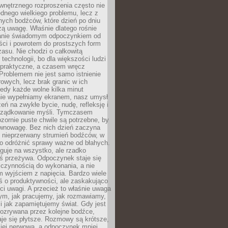
wnętrznego rozproszenia często nie
ednego wielkiego problemu, lecz z
nych bodźców, które dzień po dniu
ą uwagę. Właśnie dlatego rośnie
anie świadomym odpoczynkiem od
ści i powrotem do prostszych form
asu. Nie chodzi o całkowitą
 technologii, bo dla większości ludzi
iepraktyczne, a czasem wręcz
Problemem nie jest samo istnienie
rowych, lecz brak granic w ich
edy każde wolne kilka minut
ie wypełniamy ekranem, nasz umysł
zeń na zwykłe bycie, nudę, refleksję i
rządkowanie myśli. Tymczasem
ozornie puste chwile są potrzebne, by
wnowagę. Bez nich dzień zaczyna
 nieprzerwany strumień bodźców, w
no odróżnić sprawy ważne od błahych.
guje na wszystko, ale rzadko
ś przeżywa. Odpoczynek staje się
 czynnością do wykonania, a nie
 wyjściem z napięcia. Bardzo wiele
ś o produktywności, ale zaskakująco
ci uwagi. A przecież to właśnie uwaga
ym, jak pracujemy, jak rozmawiamy,
i jak zapamiętujemy świat. Gdy jest
rozrywana przez kolejne bodźce,
je się płytsze. Rozmowy są krótsze,
ziej nerwowa, a odpoczynek mniej