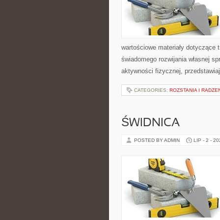
wartościowe materiały dotyczące t
świadomego rozwijania własnej sp
aktywności fizycznej, przedstawia
CATEGORIES:
ROZSTANIA I RADZE
ŚWIDNICA
POSTED BY ADMIN
LIP - 2 - 2