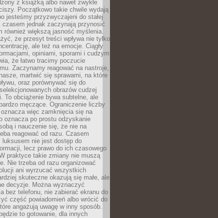
dzony z książką albo nawet zwykłe
ciszy. Początkowo takie chwile wydają
bo jesteśmy przyzwyczajeni do stałej
 Z czasem jednak zaczynają przynosić
m również większą jasność myślenia.
yć, że przesyt treści wpływa nie tylko
centrację, ale też na emocje. Ciągły
formacjami, opiniami, sporami i cudzym
ia, że łatwo tracimy poczucie
tmu. Zaczynamy reagować na nastroje,
 nasze, martwić się sprawami, na które
ływu, oraz porównywać się do
yselekcjonowanych obrazów cudzej
. To obciążenie bywa subtelne, ale
 bardzo męczące. Ograniczenie liczby
 oznacza więc zamknięcia się na
to oznacza po prostu odzyskanie
sobą i nauczenie się, że nie na
zeba reagować od razu. Czasem
 luksusem nie jest dostęp do
formacji, lecz prawo do ich czasowego
 W praktyce takie zmiany nie muszą
e. Nie trzeba od razu organizować
olucji ani wyrzucać wszystkich
rdziej skuteczne okazują się małe, ale
e decyzje. Można wyznaczyć
 bez telefonu, nie zabierać ekranu do
zyć część powiadomień albo wrócić do
które angażują uwagę w inny sposób.
będzie to gotowanie, dla innych