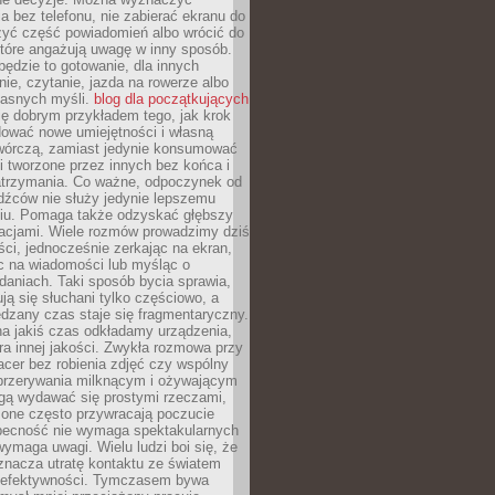
 bez telefonu, nie zabierać ekranu do
zyć część powiadomień albo wrócić do
które angażują uwagę w inny sposób.
będzie to gotowanie, dla innych
ie, czytanie, jazda na rowerze albo
łasnych myśli.
blog dla początkujących
ę dobrym przykładem tego, jak krok
dować nowe umiejętności i własną
twórczą, zamiast jedynie konsumować
i tworzone przez innych bez końca i
zatrzymania. Co ważne, odpoczynek od
dźców nie służy jedynie lepszemu
u. Pomaga także odzyskać głębszy
lacjami. Wiele rozmów prowadzimy dziś
ci, jednocześnie zerkając na ekran,
c na wiadomości lub myśląc o
daniach. Taki sposób bycia sprawia,
ują się słuchani tylko częściowo, a
dzany czas staje się fragmentaryczny.
na jakiś czas odkładamy urządzenia,
era innej jakości. Zwykła rozmowa przy
acer bez robienia zdjęć czy wspólny
 przerywania milknącym i ożywającym
ą wydawać się prostymi rzeczami,
 one często przywracają poczucie
Obecność nie wymaga spektakularnych
wymaga uwagi. Wielu ludzi boi się, że
znacza utratę kontaktu ze światem
 efektywności. Tymczasem bywa