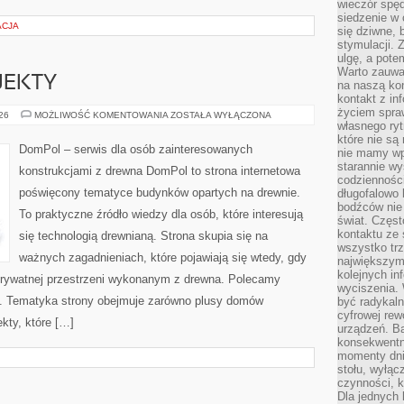
wieczór spę
siedzenie w 
ACJA
się dziwne, 
stymulacji.
ulgę, a pote
Warto zauważ
OJEKTY
na naszą kon
kontakt z in
życiem spraw
INSPIRACJE
026
MOŻLIWOŚĆ KOMENTOWANIA
ZOSTAŁA WYŁĄCZONA
I
własnego ry
PROJEKTY
które nie są
DomPol – serwis dla osób zainteresowanych
nie mamy wp
starannie w
konstrukcjami z drewna DomPol to strona internetowa
codzienności
poświęcony tematyce budynków opartych na drewnie.
długofalowo
bodźców nie
To praktyczne źródło wiedzy dla osób, które interesują
świat. Częs
kontaktu ze 
się technologią drewnianą. Strona skupia się na
wszystko tr
ważnych zagadnieniach, które pojawiają się wtedy, gdy
największym
kolejnych in
rywatnej przestrzeni wykonanym z drewna. Polecamy
wyciszenia.
. Tematyka strony obejmuje zarówno plusy domów
być radykaln
cyfrowej rew
kty, które […]
urządzeń. Ba
konsekwentn
momenty dnia
stołu, wyłąc
czynności, 
Dla jednych 