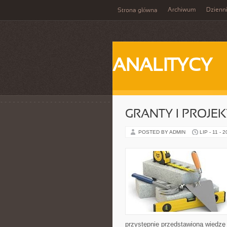
Archiwum
Dzienn
Strona główna
ANALITYCY
GRANTY I PROJE
POSTED BY ADMIN
LIP - 11 - 
przystępnie przedstawioną wiedzę 