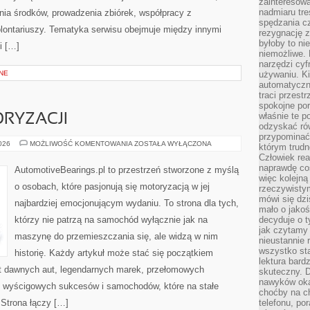
zainteresow
nadmiaru tre
ia środków, prowadzenia zbiórek, współpracy z
spędzania cz
ontariuszy. Tematyka serwisu obejmuje między innymi
rezygnację z
byłoby to n
i […]
niemożliwe. 
narzędzi cyf
NE
używaniu. Ki
automatyczn
traci przestr
spokojne po
właśnie te p
RYZACJI
odzyskać ró
przypominać
ZŁOTA
2026
MOŻLIWOŚĆ KOMENTOWANIA
ZOSTAŁA WYŁĄCZONA
którym trud
ERA
Człowiek rea
MOTORYZACJI
naprawdę co
AutomotiveBearings.pl to przestrzeń stworzone z myślą
więc kolejną
o osobach, które pasjonują się motoryzacją w jej
rzeczywistym
mówi się dzi
najbardziej emocjonującym wydaniu. To strona dla tych,
mało o jakoś
którzy nie patrzą na samochód wyłącznie jak na
decyduje o t
jak czytamy 
maszynę do przemieszczania się, ale widzą w nim
nieustannie 
wszystko sta
historię. Każdy artykuł może stać się początkiem
lektura bard
at dawnych aut, legendarnych marek, przełomowych
skuteczny. D
nawyków oka
, wyścigowych sukcesów i samochodów, które na stałe
choćby na c
 Strona łączy […]
telefonu, po