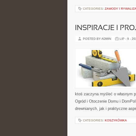
CATEGORIES:
ZAWODY I RYWALIZ
INSPIRACJE I PR
POSTED BY ADMIN
LIP - 9 - 2
ktoś zaczyna myśleć o własnym p
Ogród i Otoczenie Domu i DomPol
drewnianych, jak i praktyczne aspe
CATEGORIES:
KOSZYKÓWKA