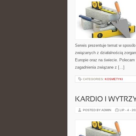
Serwis prezentuje temat w sposób 
związanych z działalnością zorga
Europie oraz na świecie. Polecam K
zagadnienia związane z […]
CATEGORIES:
KOSMETYKI
KARDIO I WYTR
POSTED BY ADMIN
LIP - 4 - 2