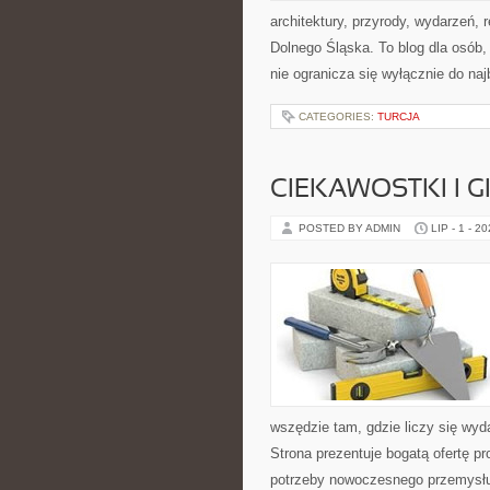
architektury, przyrody, wydarzeń,
Dolnego Śląska. To blog dla osób
nie ogranicza się wyłącznie do na
CATEGORIES:
TURCJA
CIEKAWOSTKI I 
POSTED BY ADMIN
LIP - 1 - 2
wszędzie tam, gdzie liczy się wy
Strona prezentuje bogatą ofertę pr
potrzeby nowoczesnego przemysłu