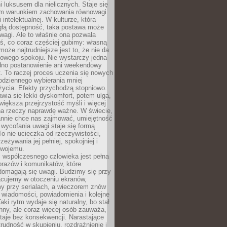
 luksusem dla nielicznych. Staje się
m warunkiem zachowania równowagi
 intelektualnej. W kulturze, która
ągłą dostępność, taka postawa może
agi. Ale to właśnie ona pozwala
ś, co coraz częściej gubimy: własną
oże najtrudniejsze jest to, że nie da
towego spokoju. Nie wystarczy jedna
edno postanowienie ani weekendowy
. To raczej proces uczenia się nowych
odziennego wybierania mniej
życia. Efekty przychodzą stopniowo.
awia się lekki dyskomfort, potem ulga,
iększa przejrzystość myśli i więcej
na rzeczy naprawdę ważne. W świecie,
annie chce nas zajmować, umiejętność
wycofania uwagi staje się formą
 To nie ucieczka od rzeczywistości,
zeżywania jej pełniej, spokojniej i
swojemu.
 współczesnego człowieka jest pełna
razów i komunikatów, które
domagają się uwagi. Budzimy się przy
racujemy w otoczeniu ekranów,
 przy serialach, a wieczorem znów
wiadomości, powiadomienia i kolejne
aki rytm wydaje się naturalny, bo stał
hny, ale coraz więcej osób zauważa,
taje bez konsekwencji. Narastające
rudność w skupieniu, rozdrażnienie i