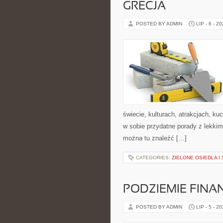
GRECJA
POSTED BY ADMIN
LIP - 6 - 2
świecie, kulturach, atrakcjach, kuc
w sobie przydatne porady z lekki
można tu znaleźć […]
CATEGORIES:
ZIELONE OSIEDLA I 
PODZIEMIE FIN
POSTED BY ADMIN
LIP - 5 - 2