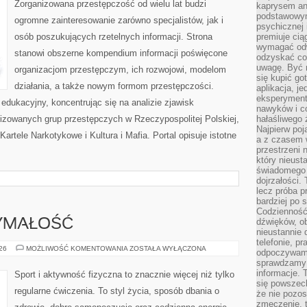
Zorganizowana przestępczość od wielu lat budzi
kaprysem ani
podstawowy
ogromne zainteresowanie zarówno specjalistów, jak i
psychicznej i
osób poszukujących rzetelnych informacji. Strona
premiuje ci
wymagać odw
stanowi obszerne kompendium informacji poświęcone
odzyskać co
uwagę. Być m
organizacjom przestępczym, ich rozwojowi, modelom
się kupić go
działania, a także nowym formom przestępczości.
aplikacja, j
eksperyment
edukacyjny, koncentrując się na analizie zjawisk
nawyków i c
nizowanych grup przestępczych w Rzeczypospolitej Polskiej,
hałaśliwego 
Najpierw poj
artele Narkotykowe i Kultura i Mafia. Portal opisuje istotne
a z czasem w
przestrzeni 
który nieust
świadomego 
dojrzałości.
lecz próba pr
bardziej po 
Codzienność
dźwięków, ob
ZYMAŁOŚĆ
nieustannie 
telefonie, p
KARDIO
026
MOŻLIWOŚĆ KOMENTOWANIA
ZOSTAŁA WYŁĄCZONA
odpoczywamy
I
sprawdzamy 
WYTRZYMAŁOŚĆ
informacje. T
Sport i aktywność fizyczna to znacznie więcej niż tylko
się powszec
regularne ćwiczenia. To styl życia, sposób dbania o
że nie pozos
zmęczenie, t