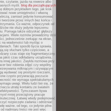
ie, czytanie, jazda na rowerze albo
łasnych myśli.
blog dla początkujących
ę dobrym przykładem tego, jak krok
dować nowe umiejętności i własną
twórczą, zamiast jedynie konsumować
i tworzone przez innych bez końca i
zatrzymania. Co ważne, odpoczynek od
dźców nie służy jedynie lepszemu
u. Pomaga także odzyskać głębszy
lacjami. Wiele rozmów prowadzimy dziś
ci, jednocześnie zerkając na ekran,
c na wiadomości lub myśląc o
daniach. Taki sposób bycia sprawia,
ują się słuchani tylko częściowo, a
dzany czas staje się fragmentaryczny.
na jakiś czas odkładamy urządzenia,
era innej jakości. Zwykła rozmowa przy
acer bez robienia zdjęć czy wspólny
 przerywania milknącym i ożywającym
ą wydawać się prostymi rzeczami,
 one często przywracają poczucie
Obecność nie wymaga spektakularnych
wymaga uwagi. Wielu ludzi boi się, że
znacza utratę kontaktu ze światem
 efektywności. Tymczasem bywa
mysł mniej przeciążony pracuje
 skuteczniej. Łatwiej wtedy podejmować
czyć rozpoczęte zadania i odróżniać
wdę ważne, od tego, co jedynie pilne.
d nadmiaru treści nie jest więc