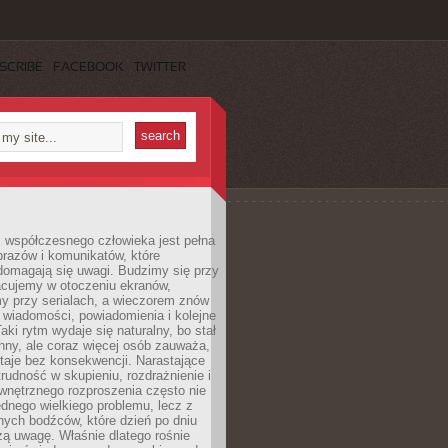
SCRIBE
FACEBOOK
TWITTER
 współczesnego człowieka jest pełna
razów i komunikatów, które
domagają się uwagi. Budzimy się przy
racujemy w otoczeniu ekranów,
 przy serialach, a wieczorem znów
wiadomości, powiadomienia i kolejne
aki rytm wydaje się naturalny, bo stał
hny, ale coraz więcej osób zauważa,
taje bez konsekwencji. Narastające
rudność w skupieniu, rozdrażnienie i
wnętrznego rozproszenia często nie
ednego wielkiego problemu, lecz z
nych bodźców, które dzień po dniu
ą uwagę. Właśnie dlatego rośnie