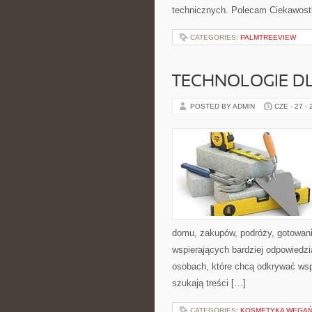
technicznych. Polecam Ciekawostki
CATEGORIES:
PALMTREEVIEW
TECHNOLOGIE D
POSTED BY ADMIN
CZE - 27 -
domu, zakupów, podróży, gotowania
wspierających bardziej odpowiedzi
osobach, które chcą odkrywać ws
szukają treści […]
CATEGORIES:
KOSMETYKA WEGAŃS