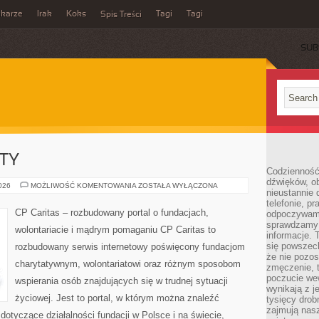
ikarze
Irak
Koks
Tagi
Tagi
Spis Treści
SUB
KTY
Codzienność
dźwięków, ob
GRANTY
2026
MOŻLIWOŚĆ KOMENTOWANIA
ZOSTAŁA WYŁĄCZONA
nieustannie 
I
PROJEKTY
telefonie, p
CP Caritas – rozbudowany portal o fundacjach,
odpoczywamy
sprawdzamy 
wolontariacie i mądrym pomaganiu CP Caritas to
informacje. T
się powszec
rozbudowany serwis internetowy poświęcony fundacjom
że nie pozos
charytatywnym, wolontariatowi oraz różnym sposobom
zmęczenie, t
poczucie we
wspierania osób znajdujących się w trudnej sytuacji
wynikają z j
życiowej. Jest to portal, w którym można znaleźć
tysięcy drob
zajmują nasz
dotyczące działalności fundacji w Polsce i na świecie,