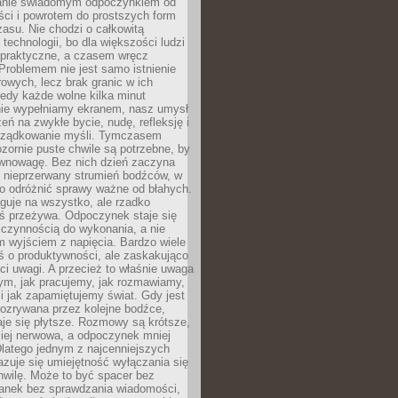
anie świadomym odpoczynkiem od
ści i powrotem do prostszych form
asu. Nie chodzi o całkowitą
 technologii, bo dla większości ludzi
iepraktyczne, a czasem wręcz
Problemem nie jest samo istnienie
rowych, lecz brak granic w ich
edy każde wolne kilka minut
ie wypełniamy ekranem, nasz umysł
zeń na zwykłe bycie, nudę, refleksję i
rządkowanie myśli. Tymczasem
ozornie puste chwile są potrzebne, by
wnowagę. Bez nich dzień zaczyna
 nieprzerwany strumień bodźców, w
no odróżnić sprawy ważne od błahych.
guje na wszystko, ale rzadko
ś przeżywa. Odpoczynek staje się
 czynnością do wykonania, a nie
 wyjściem z napięcia. Bardzo wiele
ś o produktywności, ale zaskakująco
ci uwagi. A przecież to właśnie uwaga
ym, jak pracujemy, jak rozmawiamy,
i jak zapamiętujemy świat. Gdy jest
rozrywana przez kolejne bodźce,
je się płytsze. Rozmowy są krótsze,
ziej nerwowa, a odpoczynek mniej
latego jednym z najcenniejszych
zuje się umiejętność wyłączania się
hwilę. Może to być spacer bez
ranek bez sprawdzania wiadomości,