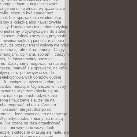
latego jednym z najcenniejszych
zuje się umiejętność wyłączania się
hwilę. Może to być spacer bez
ranek bez sprawdzania wiadomości,
dzony z książką albo nawet zwykłe
ciszy. Początkowo takie chwile wydają
bo jesteśmy przyzwyczajeni do stałej
 Z czasem jednak zaczynają przynosić
m również większą jasność myślenia.
yć, że przesyt treści wpływa nie tylko
centrację, ale też na emocje. Ciągły
formacjami, opiniami, sporami i cudzym
ia, że łatwo tracimy poczucie
tmu. Zaczynamy reagować na nastroje,
 nasze, martwić się sprawami, na które
ływu, oraz porównywać się do
yselekcjonowanych obrazów cudzej
. To obciążenie bywa subtelne, ale
 bardzo męczące. Ograniczenie liczby
 oznacza więc zamknięcia się na
to oznacza po prostu odzyskanie
sobą i nauczenie się, że nie na
zeba reagować od razu. Czasem
 luksusem nie jest dostęp do
formacji, lecz prawo do ich czasowego
 W praktyce takie zmiany nie muszą
e. Nie trzeba od razu organizować
olucji ani wyrzucać wszystkich
rdziej skuteczne okazują się małe, ale
e decyzje. Można wyznaczyć