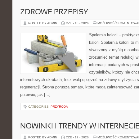
ZDROWE PRZEPISY
POSTED BY ADMIN
CZE - 18 - 2026
MOŻLIWOŚĆ KOMENTOWA
Spalarnia kalorii – praktyc
kalorii Spalarnia kalorii to 
stworzony z myślą o osobac
zrozumieć temat redukcji w
informacji podanych w pros
czytelników, którzy nie chc
internetowych skrótach, lecz wolą spojrzeć na zdrowy styl życia 
regeneracji. Strona porusza tematy, które mogą zainteresować z
przerwie, jak […]
CATEGORIES:
PRZYRODA
NOWINKI I TRENDY W INTERNECI
POSTED BY ADMIN
CZE - 17 - 2026
MOŻLIWOŚĆ KOMENTOWA