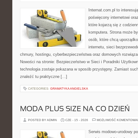
Internat.com.pl to interesu
poświęcony internetowi or
które kojarzą się z codzie
komputera. Strona może b
osób, które chcą uporządk
internetu, sieci bezprzewo
chmury, hostingu, cyberbezpieczeństwa oraz domowych rozwiąza
Nowości na stronie: Bezpieczeństwo w Sieci i Poradniki Użytkown
technologia zostaje pokazana w sposób przystępny. Zamiast suche
znaleźć tu praktyczne […]
CATEGORIES:
GRAMATYKA ANGIELSKA
MODA PLUS SIZE NA CO DZIEŃ
POSTED BY ADMIN
CZE - 15 - 2026
MOŻLIWOŚĆ KOMENTOWA
Serwis modowo-urodowy po