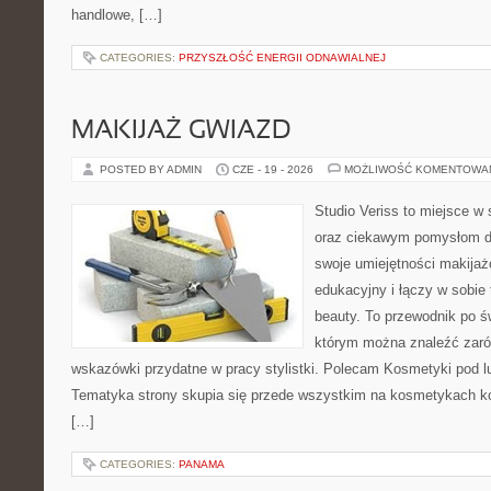
handlowe, […]
CATEGORIES:
PRZYSZŁOŚĆ ENERGII ODNAWIALNEJ
MAKIJAŻ GWIAZD
POSTED BY ADMIN
CZE - 19 - 2026
MOŻLIWOŚĆ KOMENTOWA
Studio Veriss to miejsce w
oraz ciekawym pomysłom dl
swoje umiejętności makijaż
edukacyjny i łączy w sobie
beauty. To przewodnik po 
którym można znaleźć zarów
wskazówki przydatne w pracy stylistki. Polecam Kosmetyki pod lup
Tematyka strony skupia się przede wszystkim na kosmetykach ko
[…]
CATEGORIES:
PANAMA