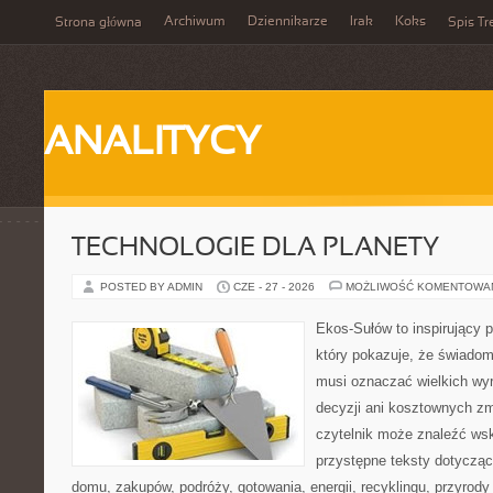
Archiwum
Dziennikarze
Irak
Koks
Strona główna
Spis Tr
ANALITYCY
TECHNOLOGIE DLA PLANETY
POSTED BY ADMIN
CZE - 27 - 2026
MOŻLIWOŚĆ KOMENTOWA
Ekos-Sułów to inspirujący p
który pokazuje, że świadom
musi oznaczać wielkich wy
decyzji ani kosztownych zm
czytelnik może znaleźć wsk
przystępne teksty dotyczą
domu, zakupów, podróży, gotowania, energii, recyklingu, przyrod