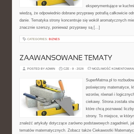
eksperymentujące w kuchni,
wiedzą, że odpowiednio dobrane przyprawy potrafią całkowicie od
danie. Tematyka strony koncentruje się wokół aromatycznych miesz
znacznie szerszy, ponieważ przyprawy są […]
CATEGORIES:
BIZNES
ZAAWANSOWANE TEMATY
POSTED BY ADMIN
CZE - 9 - 2026
MOŻLIWOŚĆ KOMENTOWAN
SuperMatma.pl to rozbudow
poświęcony matematyce, któ
wzorów, równań i logicznyc
ciekawy. Strona została st
które chcą poznawać liczby 
strony. To miejsce, w któr
znaleźć artykuły dotyczące zarówno podstawowych zagadnień, ja
tematów matematycznych. Zobacz także Ciekawostki Matematyc