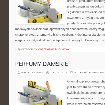
urodzie, produktom kosmet
praktycznym wskazówkom d
się dobrze niezależnie od s
stworzone z myślą o czytel
prostych porad dotyczących s
modowych nowinek oraz sprawdzonych sposobów na lepszy wygląd
charakter bloga z tematyką bliską osobom, które interesują się m
elegancją i indywidualnym podejściem do wyglądu. Polecamy Inspi
CATEGORIES:
OGRZEWANIE BUDYNKÓW
PERFUMY DAMSKIE
POSTED BY ADMIN
CZE - 14 - 2026
MOŻLIWOŚĆ KOMENTOWA
Orientalno-przyprawowy char
jest to przestrzeń stworzon
uwielbiają intensywne aroma
kulinarne inspiracje z różny
która może zainteresować 