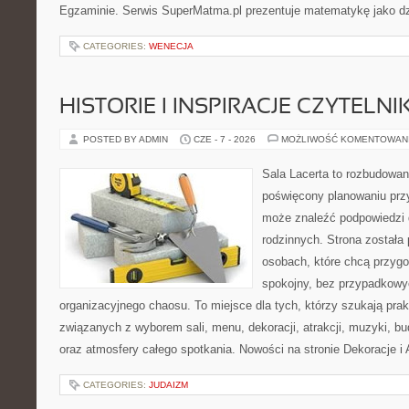
Egzaminie. Serwis SuperMatma.pl prezentuje matematykę jako dzi
CATEGORIES:
WENECJA
HISTORIE I INSPIRACJE CZYTELN
POSTED BY ADMIN
CZE - 7 - 2026
MOŻLIWOŚĆ KOMENTOWAN
Sala Lacerta to rozbudowan
poświęcony planowaniu przy
może znaleźć podpowiedzi 
rodzinnych. Strona została
osobach, które chcą przyg
spokojny, bez przypadkowyc
organizacyjnego chaosu. To miejsce dla tych, którzy szukają pra
związanych z wyborem sali, menu, dekoracji, atrakcji, muzyki, b
oraz atmosfery całego spotkania. Nowości na stronie Dekoracje i 
CATEGORIES:
JUDAIZM